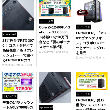
トピックス
Core i5-12400F／G
トピックス
eForce GTX 3060
FRONTIER、「MSI
sponsored
Ti搭載PCが16万円
×エヴァンゲリオ
23万円台でRTX 307
台など「夏のボーナ
ン」コラボPCパー
0！ コストを抑えて
スセール第2弾」
ツとゲーミングPC
高解像度／高リフレ
2022年06月10日 18:00
を発売
ッシュレートで遊べ
2022年05月31日 18:30
るFRONTIERのコス
パ最強ゲーミングP
2022年07月15日 15:00
C
トピックス
トピックス
FRONTIER、第12
中古の14型レッツノ
世代Core i7×RTX 3
ートが3万7800円の
sponsored
060 Ti搭載PCが20