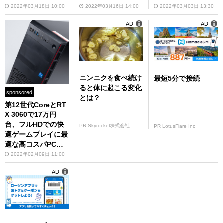
ル！！」
2022年03月18日 10:00
2022年03月16日 14:00
2022年03月03日 13:30
AD
AD
ニンニクを食べ続け
最短5分で接続
ると体に起こる変化
sponsored
とは？
第12世代CoreとRT
X 3060で17万円
台、フルHDでの快
PR Skyrocket株式会社
PR LotusFlare Inc
適ゲームプレイに最
適な高コスパPC「F
RGAH670/WS2/NT
2022年02月09日 11:00
K」はPCゲーム入門
AD
にもオススメ！