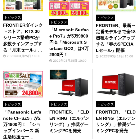
トピックス
トピックス
トピックス
FRONTIERダイレク
FRONTIER、最新～
「Microsoft Surfac
トストア、RTX 30
定番モデルまで全18
e Pro7」が5万9800
シリーズ搭載PCが
機種をラインアップ
円＆「Microsoft S
多数ラインアップす
する「春のSPECIA
urface GO2」は4万
る「月末セール」を
Lセール」開催
2800円！
開催
2022年03月25日 18:00
2022年03月18日 15:00
2022年03月25日 10:00
トピックス
トピックス
トピックス
「Panasonic Let's
FRONTIER、「ELD
FRONTIER、「ELD
note CF-SZ5」が2
EN RING（エルデン
EN RING（エルデン
万4800円！ 「ショ
リング）」推奨ゲー
リング）」推奨ゲー
ップインバース 新
ミングPCを発売
ミングPCを発売
生活応援セー