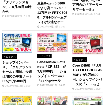
「クリアランスセー
最新Ryzen 5 5600
万円台の「アーリー
ル」、5月20日18時
でより高コスパに！
サマーセール」
から
13万円台でRTX 305
2022年05月13日 17:00
2022年05月20日 11:00
0、フルHDゲームプ
レイが快適なゲーミ
ングPC
2022年05月21日 11:00
トピックス
トピックス
トピックス
PanasonicのLet's
ショップインバー
Core i5搭載「FUJI
note「CF-SZ6」が
ス、「クリアランス
TSU LIFEBOOK A5
3万2800円！ ショ
セール」開催。今週
76/P」が1万9800
ップインバースの
はNECの中古ノート
円、ショップインバ
「springセール」
PCが1万5800円の
ースの「springセー
特価に
2022年04月15日 10:00
2022年05月13日 11:00
ル」
2022年04月01日 10:00