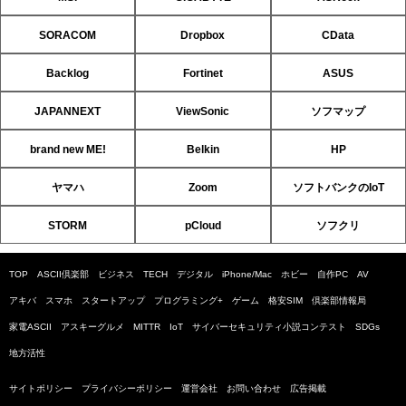
SORACOM
Dropbox
CData
Backlog
Fortinet
ASUS
JAPANNEXT
ViewSonic
ソフマップ
brand new ME!
Belkin
HP
ヤマハ
Zoom
ソフトバンクのIoT
STORM
pCloud
ソフクリ
TOP
ASCII倶楽部
ビジネス
TECH
デジタル
iPhone/Mac
ホビー
自作PC
AV
アキバ
スマホ
スタートアップ
プログラミング+
ゲーム
格安SIM
倶楽部情報局
家電ASCII
アスキーグルメ
MITTR
IoT
サイバーセキュリティ小説コンテスト
SDGs
地方活性
サイトポリシー
プライバシーポリシー
運営会社
お問い合わせ
広告掲載