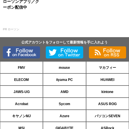
ローソンアプリ／ク
ーポン配信中
PR ローソン
公式アカウントをフォローして最新情報を手に入れよう
FMV
mouse
マカフィー
ELECOM
iiyama PC
HUAWEI
JAWS-UG
AMD
kintone
Acrobat
Sycom
ASUS ROG
キヤノンMJ
Azure
パソコンSEVEN
MSI
GIGABYTE
ASRock