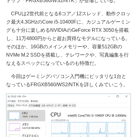
トップ「FRGXB560/WS2/NTK」が登場している。
CPUは2世代前となる6コア／12スレッド、動作クロッ
ク最大4.3GHzのCore i5-10400Fに、カジュアルゲーミン
グも十分に楽しめるNVIDIAのGeForce RTX 3050を搭載
し、11万4800円からと超お買得なモデルになっている。
そのほか、16GBのメインメモリーや、容量512GBの
NVMe M.2 SSDを搭載し、テレワークや、写真編集を行
なえるスペックになっているのも特徴だ。
今回はゲーミングパソコン入門機にピッタリな1台と
なっているFRGXB560/WS2/NTKを詳しくみていこう。