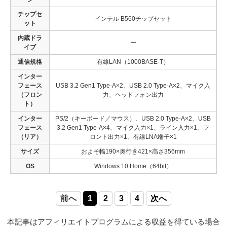
チップセ
インテル B560チップセット
ット
内蔵ドラ
ー
イブ
通信規格
有線LAN（1000BASE-T）
インター
フェース
USB 3.2 Gen1 Type-A×2、USB 2.0 Type-A×2、マイク入
（フロン
力、ヘッドフォン出力
ト）
インター
PS/2（キーボード／マウス）、USB 2.0 Type-A×2、USB
フェース
3.2 Gen1 Type-A×4、マイク入力×1、ライン入力×1、フ
（リア）
ロント出力×1、有線LNA端子×1
サイズ
およそ幅190×奥行き421×高さ356mm
OS
Windows 10 Home（64bit）
前へ
1
2
3
4
次へ
本記事はアフィリエイトプログラムによる収益を得ている場合