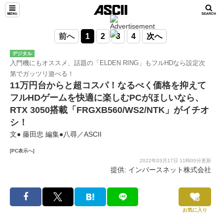
前へ
1
2
3
4
次へ
デジタル
入門機にもオススメ、話題の「ELDEN RING」もフルHDなら設定次
第でガッツリ遊べる！
11万円台からと超コスパ！なるべく価格を抑えて
フルHDゲームを快適に楽しむPCがほしいなら、
RTX 3050搭載「FRGXB560/WS2/NTK」がイチオ
シ！
文● 藤田忠 編集●八尋／ASCII
[PC表示へ]
2022年03月17日 11時00分更新
提供: インバースネット株式会社
お気に入り