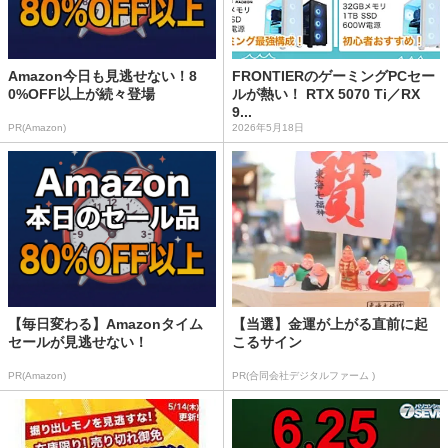
Amazon今日も見逃せない！8
FRONTIERのゲーミングPCセー
0%OFF以上が続々登場
ルが熱い！ RTX 5070 Ti／RX
9...
PR(Amazon)
2026年5月18日
【毎日変わる】Amazonタイム
【当選】金運が上がる直前に起
セールが見逃せない！
こるサイン
PR(Amazon)
PR(合同会社デジタルファーム )