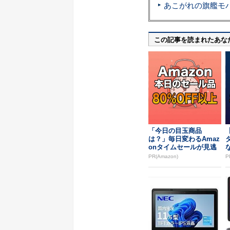
この記事を読まれたあな
「今日の目玉商品
は？」毎日変わるAmaz
onタイムセールが見逃
せない
PR(Amazon)
P