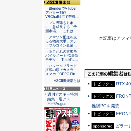
ASCII倶楽部
・BlenderでVTuber
アバター制作
VRChat対応で苦戦…
・プロ野球も対象
に、急成長する「予
測市場」 これは…
・アマゾン配送を支
本記事はアフィ
える物流大手、ステ
ーブルコイン企業…
・あこがれの旗艦モ
バイルノートPC最新
モデル=「ThinkPa…
・ハッセルブラッド
搭載の頂上カメラ・
スマホ「OPPO Fin…
ASCII倶楽部とは
RTX 
トピックス
注目ニュース
週刊アスキー特別
FRONT
トピックス
編集 週アス
2026August
推奨PCを発売
FRON
トピックス
ピラー
sponsored