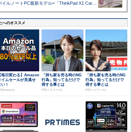
あこがれの旗艦モバイルノートPC最新モデル=「ThinkPad X1 Carbon Gen 14 Aura Edition」実機レビュー
たへのオススメ
【毎日変わる】Amazon
「持ち家を売る時のNG
「持ち家を売る時のNG
タイムセールが見逃せ
行為」知ってるだけで
行為」知ってるだけで
ない！
得する事とは
得する事とは
R(Amazon)
PR(イエウール)
PR(イエウール)