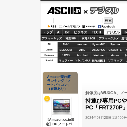
ASCII.jp
デジタル
トップ
AI
IoT
ビジネス
TECH
デジタル
i
アスキーキッズ
格安SIM
家電ASCII
アスキーグルメ
週刊
FMV
mouse
iiyamaPC
Sycom
PC
ELECOM
AMD
ASUS ROG
Digital
GIGABYTE
JAWS
Acrobat
kintone
Azure
Business
S
JAPANNEXT
マカフィー
キヤノンMJ
ソフマップ
Special
Amazon売れ筋
ランキング「ノ
ートパソコン」
（在庫あり）
解像度はWUXGA、ノ
1
持運び専用PCや
PC「FRT270
2024年03月28日 11時00
【Amazon.co.jp限
定】HP ノートパソ