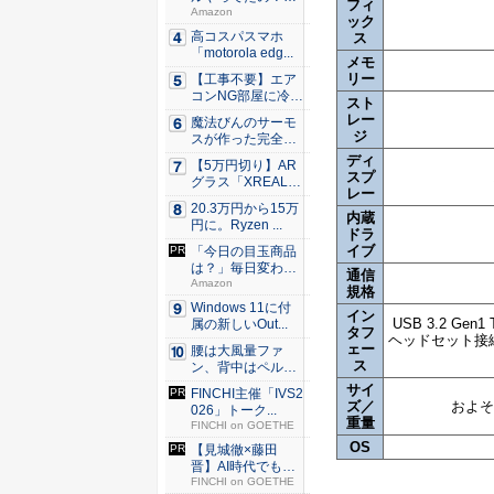
フィ
80％O...
Amazon
ック
高コスパスマホ
ス
「motorola edg...
メモ
リー
【工事不要】エア
コンNG部屋に冷房
スト
を！ ...
レー
魔法びんのサーモ
ジ
スが作った完全遮
光100...
ディ
【5万円切り】AR
スプ
グラス「XREAL
レー
x...
20.3万円から15万
内蔵
円に。Ryzen ...
ドラ
イブ
「今日の目玉商品
は？」毎日変わる
通信
Amaz...
Amazon
規格
Windows 11に付
イン
USB 3.2 Gen
属の新しいOut...
タフ
ヘッドセット接続端
ェー
腰は大風量ファ
ス
ン、背中はペルチ
ェ冷却。ダ...
サイ
FINCHI主催「IVS2
ズ／
およそ
026」トーク...
重量
FINCHI on GOETHE
OS
【見城徹×藤田
晋】AI時代でも変
わらない...
FINCHI on GOETHE