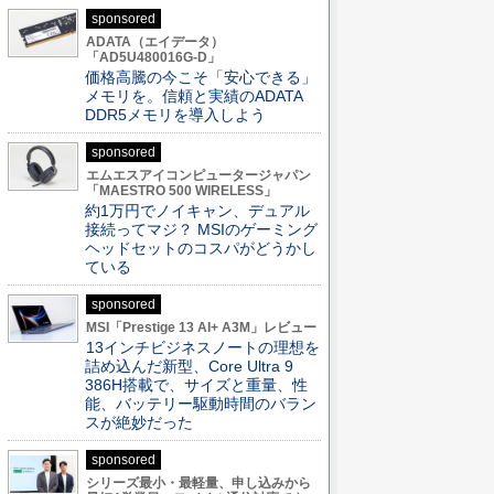
sponsored
ADATA（エイデータ）
「AD5U480016G-D」
価格高騰の今こそ「安心できる」
メモリを。信頼と実績のADATA
DDR5メモリを導入しよう
sponsored
エムエスアイコンピュータージャパン
「MAESTRO 500 WIRELESS」
約1万円でノイキャン、デュアル
接続ってマジ？ MSIのゲーミング
ヘッドセットのコスパがどうかし
ている
sponsored
MSI「Prestige 13 AI+ A3M」レビュー
13インチビジネスノートの理想を
詰め込んだ新型、Core Ultra 9
386H搭載で、サイズと重量、性
能、バッテリー駆動時間のバラン
スが絶妙だった
sponsored
シリーズ最小・最軽量、申し込みから