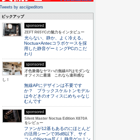
Tweets by asciijpeditors
ピックアップ
sponsored
ZEFT R65YCの魅力をインタビュー
光らない、静か、よく冷える。
Noctua×Antecコラボケースを採
用した静音ゲーミングPCのこだ
わり
sponsored
才色兼備なヤマハの無線APはモダンな
オフィスに最適 これなら違和感な
し！
無線APにデザインは不要です
か？ ブラックスケルトンモデル
は今どきのオフィスにめちゃなじ
むんです
sponsored
Silent Master Noctua Edition X870A
をレビュー
ファンが12基もあるのにほとんど
の活用シーンで35dB以下、サイ
コムのNoctua尽くし静音ゲーミン