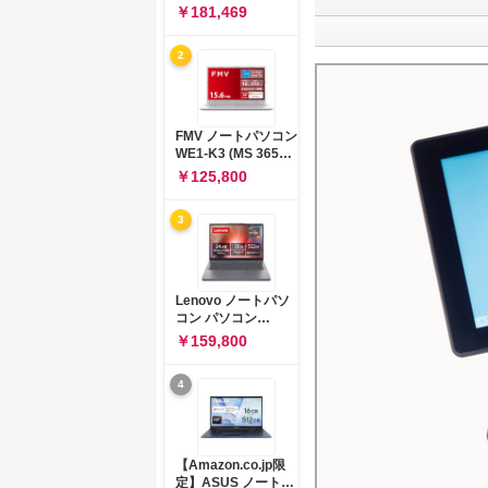
コン 15-fd 15.6イン
￥181,469
チ インテル Core 5
120U メモリ16GB
2
SSD512GB
Windows 11
Microsoft Office
2024搭載 WPS
Office搭載 カメラシ
FMV ノートパソコン
ャッター 指紋認証 薄
WE1-K3 (MS 365
型 Copilotキー搭載
Personal/Copilotキ
￥125,800
ナチュラルシルバー
ー搭載/Win 11/15.6
(BJ0M5PA-AAAI)
型/Core
3
i5/16GB/SSD
512GB/ホワイト)
FMVWK3E15W_AZ
Lenovo ノートパソ
コン パソコン
IdeaPad Slim 3 14.0
￥159,800
インチ AMD
Ryzen™ 5 8640HS
4
メモリ16GB
SSD512GB
Microsoft 365 試用
版 Windows11 バッ
テリー駆動12.6時間
【Amazon.co.jp限
重量1.39kg ルナグレ
定】ASUS ノートパ