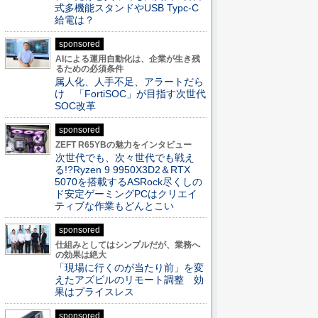
式多機能スタンドやUSB Typc-C
給電は？
sponsored
AIによる運用自動化は、企業が生き残
るための必須条件
属人化、人手不足、アラートだら
け 「FortiSOC」が目指す次世代
SOC改革
sponsored
ZEFT R65YBの魅力をインタビュー
次世代でも、次々世代でも戦え
る!?Ryzen 9 9950X3D2＆RTX
5070を搭載するASRock尽くしの
ド安定ゲーミングPCはクリエイ
ティブな作業もどんとこい
sponsored
仕組みとしてはシンプルだが、業務へ
の効果は絶大
「現場に行くのが当たり前」を変
えたアズビルのリモート調整 効
果はプライスレス
sponsored