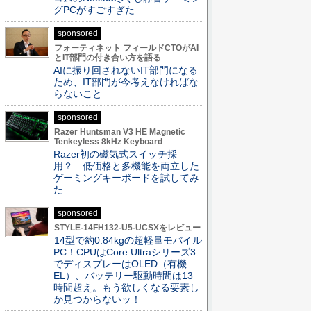
グPCがすごすぎた
sponsored
フォーティネット フィールドCTOがAI
とIT部門の付き合い方を語る
AIに振り回されないIT部門になる
ため、IT部門が今考えなければな
らないこと
sponsored
Razer Huntsman V3 HE Magnetic
Tenkeyless 8kHz Keyboard
Razer初の磁気式スイッチ採
用？ 低価格と多機能を両立した
ゲーミングキーボードを試してみ
た
sponsored
STYLE-14FH132-U5-UCSXをレビュー
14型で約0.84kgの超軽量モバイル
PC！CPUはCore Ultraシリーズ3
でディスプレーはOLED（有機
EL）、バッテリー駆動時間は13
時間超え。もう欲しくなる要素し
か見つからないッ！