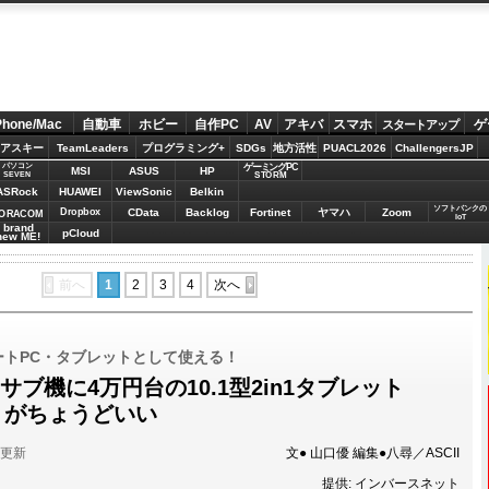
Phone/Mac
自動車
ホビー
自作PC
AV
アキバ
スマホ
ゲ
スタートアップ
アスキー
TeamLeaders
プログラミング+
SDGs
地方活性
PUACL2026
ChallengersJP
パソコン
ゲーミングPC
MSI
ASUS
HP
STORM
SEVEN
ASRock
HUAWEI
ViewSonic
Belkin
ソフトバンクの
Dropbox
CData
Backlog
Fortinet
ヤマハ
Zoom
ORACOM
IoT
brand
pCloud
new ME!
前へ
1
2
3
4
次へ
ートPC・タブレットとして使える！
サブ機に4万円台の10.1型2in1タブレット
P」がちょうどいい
分更新
文● 山口優 編集●八尋／ASCII
提供: インバースネット