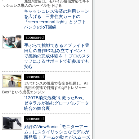
最短4営業日。モバイル通信対応でキャ
ッシュレス導入のハードルを下げる
キャッシュレス決済の利用シーン
を広げる 三井住友カードの
「stera terminal light」とソフト
バンクのIoT回線
sponsored
手ぶらで挑戦できるアプライド豊
田店の自作PC組み立てイベント
で感動の完成体験を！ プロのスタ
ッフによるサポートで初参加でも
安心
sponsored
ガバナンスの徹底で安全を担保し、AI
活用の促進で目指すのは“トレジャー
Box”という成長エンジン
“120TB消失危機”を救ったBox。
ゼネラルが挑むグローバルデータ
統合の舞台裏
sponsored
好評のViewSonic「モニターアー
ム」にスタイリッシュなモデルが
新登場！ アームの動きがスムーズ