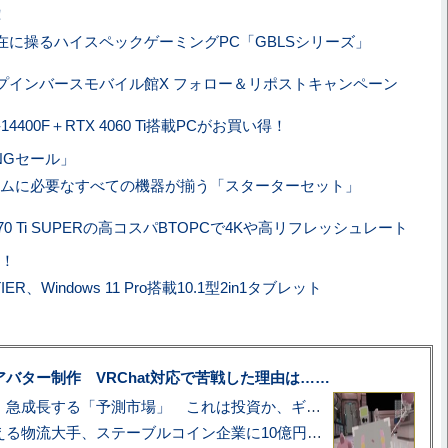
！
在に操るハイスペックゲーミングPC「GBLSシリーズ」
プインバースモバイル館X フォロー＆リポストキャンペーン
i5-14400F＋RTX 4060 Ti搭載PCがお買い得！
INGセール」
ームに必要なすべての機器が揃う「スターターセット」
4070 Ti SUPERの高コスパBTOPCで4Kや高リフレッシュレート
！
IER、Windows 11 Pro搭載10.1型2in1タブレット
uberアバター制作 VRChat対応で苦戦した理由は……
プロ野球も対象に、急成長する「予測市場」 これは投資か、ギャンブルか
アマゾン配送を支える物流大手、ステーブルコイン企業に10億円投資のワケ