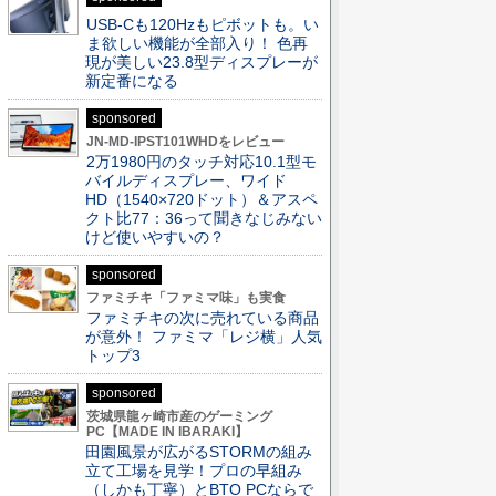
USB-Cも120Hzもピボットも。い
ま欲しい機能が全部入り！ 色再
現が美しい23.8型ディスプレーが
新定番になる
sponsored
JN-MD-IPST101WHDをレビュー
2万1980円のタッチ対応10.1型モ
バイルディスプレー、ワイド
HD（1540×720ドット）＆アスペ
クト比77：36って聞きなじみない
けど使いやすいの？
sponsored
ファミチキ「ファミマ味」も実食
ファミチキの次に売れている商品
が意外！ ファミマ「レジ横」人気
トップ3
sponsored
茨城県龍ヶ崎市産のゲーミング
PC【MADE IN IBARAKI】
田園風景が広がるSTORMの組み
立て工場を見学！プロの早組み
（しかも丁寧）とBTO PCならで