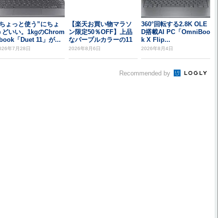
“ちょっと使う”にちょ
【楽天お買い物マラソ
360°回転する2.8K OLE
うどいい。1kgのChrom
ン限定50％OFF】上品
D搭載AI PC「OmniBoo
book「Duet 11」が...
なパープルカラーの11
k X Flip...
インチAIタブ...
026年7月28日
2026年8月6日
2026年8月4日
Recommended by