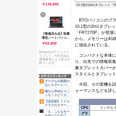
ー 83K9003JJP ノー
ソコン Vivobook 15
￥139,800
10.1型の2in1タブレット「F
トPC
M1502NAQ 15.6イ
ンチ AMD Ryzen 7
5
170 メモリ16GB
SSD 512GB
BTOパソコンのブラ
Microsoft 365
10.1型の2in1タブレ
Personal (24か月版)
搭載 Windows 11 重
「FRT270P」が登場し
【整備済み品】軽量
量1.7kg Wi-Fi 6E ク
薄型ノートパソコン
から、メモリーは4GBか
ワイエットブルー
dynabook G83 ■
￥62,800
M1502NAQ-
に強化されている。
13.3型
R7165BUWS
FHD(1920x1080) -
Amazonのアソシエイ
高性能第11世代Core
コンパクトな本体に
トとして、ASCII.jpは
i5-1135G7 - メモリ
適格販売により収入を
り、出先での情報収
16GB - SSD 256GB
得ています。
- Webカメラ -
兼タブレットカバー
WiFi&Bluetooth -
スタイルとタブレッ
USB Type-C - MS
Office 2021 - Win11
グーグルの画面の
搭載
今回、その実機を試
ないスマートバン
ド「Go...
ォーマンスなどを詳
俺ならiPadよりこ
っち！スピーカー
9個...
【決定版】ミドル
クラスのスマート
CPU
インテル C
フォンの...
「え、こんなセー
グラ
ルやってたの？」