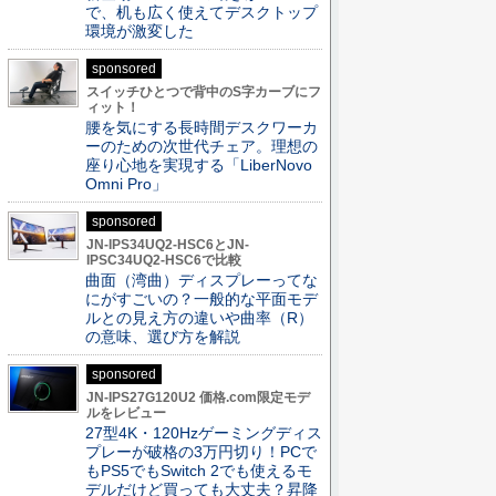
で、机も広く使えてデスクトップ
環境が激変した
sponsored
スイッチひとつで背中のS字カーブにフ
ィット！
腰を気にする長時間デスクワーカ
ーのための次世代チェア。理想の
座り心地を実現する「LiberNovo
Omni Pro」
sponsored
JN-IPS34UQ2-HSC6とJN-
IPSC34UQ2-HSC6で比較
曲面（湾曲）ディスプレーってな
にがすごいの？一般的な平面モデ
ルとの見え方の違いや曲率（R）
の意味、選び方を解説
sponsored
JN-IPS27G120U2 価格.com限定モデ
ルをレビュー
27型4K・120Hzゲーミングディス
プレーが破格の3万円切り！PCで
もPS5でもSwitch 2でも使えるモ
デルだけど買っても大丈夫？昇降