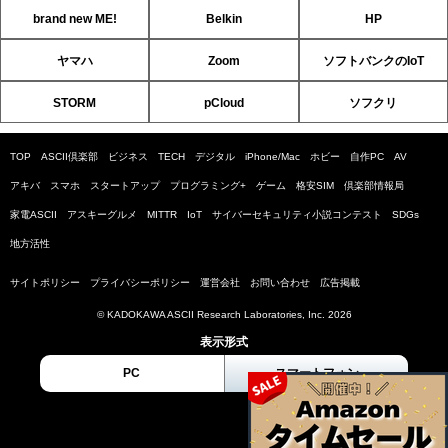
brand new ME!
Belkin
HP
ヤマハ
Zoom
ソフトバンクのIoT
STORM
pCloud
ソフクリ
TOP
ASCII倶楽部
ビジネス
TECH
デジタル
iPhone/Mac
ホビー
自作PC
AV
アキバ
スマホ
スタートアップ
プログラミング+
ゲーム
格安SIM
倶楽部情報局
家電ASCII
アスキーグルメ
MITTR
IoT
サイバーセキュリティ小説コンテスト
SDGs
地方活性
サイトポリシー
プライバシーポリシー
運営会社
お問い合わせ
広告掲載
© KADOKAWA ASCII Research Laboratories, Inc. 2026
表示形式
PC
スマートフォン