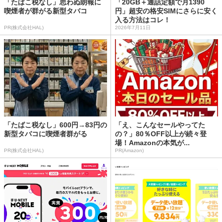
「たばこ税なし」思わぬ朗報に
「20GB＋通話定額で月1390
喫煙者が群がる新型タバコ
円」超安の格安SIMにさらに安く
入る方法はコレ！
PR(株式会社HAL)
2026年7月11日
「たばこ税なし」600円→83円の
「え、こんなセールやってた
新型タバコに喫煙者群がる
の？」80％OFF以上が続々登
場！Amazonの本気が...
PR(株式会社HAL)
PR(Amazon)