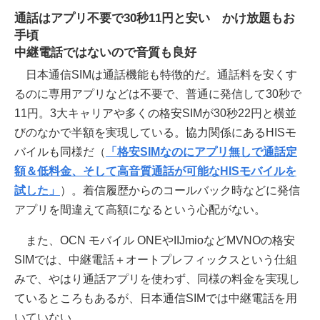
通話はアプリ不要で30秒11円と安い かけ放題もお
手頃
中継電話ではないので音質も良好
日本通信SIMは通話機能も特徴的だ。通話料を安くす
るのに専用アプリなどは不要で、普通に発信して30秒で
11円。3大キャリアや多くの格安SIMが30秒22円と横並
びのなかで半額を実現している。協力関係にあるHISモ
バイルも同様だ（
「格安SIMなのにアプリ無しで通話定
額＆低料金、そして高音質通話が可能なHISモバイルを
試した」
）。着信履歴からのコールバック時などに発信
アプリを間違えて高額になるという心配がない。
また、OCN モバイル ONEやIIJmioなどMVNOの格安
SIMでは、中継電話＋オートプレフィックスという仕組
みで、やはり通話アプリを使わず、同様の料金を実現し
ているところもあるが、日本通信SIMでは中継電話を用
いていない。