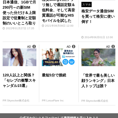
日本通信、1GBで月
リ無しで通話定額＆
スマホ
290円～の新SIM
低料金、そして高音
格安データ通信SIM
使った分だけ＆上限
質通話が可能なHIS
を買って格安に使い
設定で従量制と定額
モバイルを試した
倒す！
制のいいところ取り
2021年08月08日 12:00
2022年01月27日 17:35
2014年06月01日 12:00
AD
AD
AD
120人以上と関係？
最短5分で接続
「世界で最も美しい
「セレブの衝撃スキ
顔ランキング」日本
ャンダル15選」
人トップは誰？
PR Skyrocket株式会社
PR LotusFlare Inc
PR Skyrocket株式会社