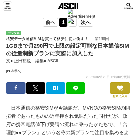
前へ
1
2
次へ
デジタル
格安データ通信SIMを買って格安に使い倒す！
― 第198回
1GBまで月290円で上限の設定可能な日本通信SIM
の従量制新プランに実際に加入した
文● 正田拓也 編集● ASCII
[PC表示へ]
2022年02月20日 12時00分更新
お気に入り
日本通信の格安SIMが今話題だ。MVNOの格安SIMの開
拓者であったものの近年押され気味だった同社だが、政
府の携帯電話値下げ要請の流れに乗ったかたちで、「合
理的●●プラン」という名称の新プランで注目を集めるよ