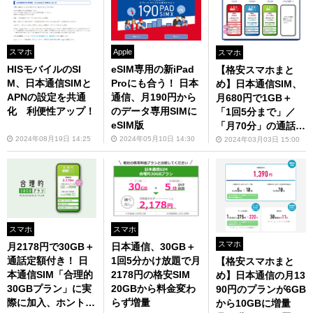
スマホ
Apple
スマホ
HISモバイルのSI
eSIM専用の新iPad
【格安スマホまと
M、日本通信SIMと
Proにも合う！ 日本
め】日本通信SIM、
APNの設定を共通
通信、月190円から
月680円で1GB＋
化 利便性アップ！
のデータ専用SIMに
「1回5分まで」／
eSIM版
「月70分」の通話定
額利用可に
2024年08月19日 14:25
2024年05月10日 14:30
2024年03月03日 15:00
スマホ
スマホ
スマホ
月2178円で30GB＋
日本通信、30GB＋
通話定額付き！ 日
1回5分かけ放題で月
【格安スマホまと
本通信SIM「合理的
2178円の格安SIM
め】日本通信の月13
30GBプラン」に実
20GBから料金変わ
90円のプランが6GB
際に加入、ホントに
らず増量
から10GBに増量