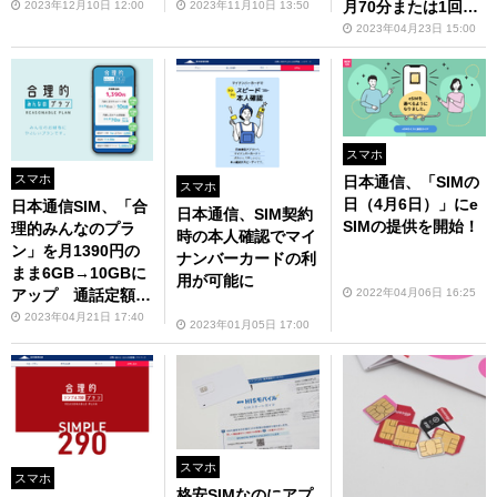
高コスパ？
月70分または1回5
2023年12月10日 12:00
2023年11月10日 13:50
分の通話定額込み
2023年04月23日 15:00
スマホ
スマホ
日本通信、「SIMの
スマホ
日（4月6日）」にe
日本通信SIM、「合
日本通信、SIM契約
SIMの提供を開始！
理的みんなのプラ
時の本人確認でマイ
ン」を月1390円の
ナンバーカードの利
まま6GB→10GBに
用が可能に
アップ 通話定額も
2022年04月06日 16:25
込み
2023年04月21日 17:40
2023年01月05日 17:00
スマホ
スマホ
格安SIMなのにアプ