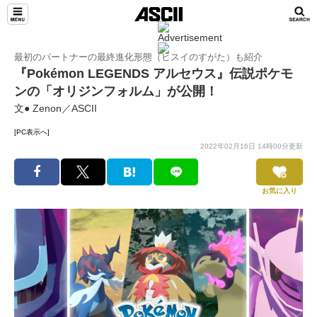
最初のパートナーの最終進化形態（ヒスイのすがた）も紹介
『Pokémon LEGENDS アルセウス』伝説ポケモ
ンの「オリジンフォルム」が公開！
文● Zenon／ASCII
[PC表示へ]
2022年02月16日 14時00分更新
お気に入り