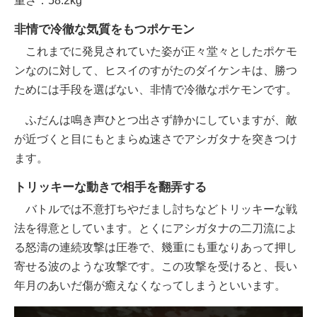
重さ：58.2kg
非情で冷徹な気質をもつポケモン
これまでに発見されていた姿が正々堂々としたポケモ
ンなのに対して、ヒスイのすがたのダイケンキは、勝つ
ためには手段を選ばない、非情で冷徹なポケモンです。
ふだんは鳴き声ひとつ出さず静かにしていますが、敵
が近づくと目にもとまらぬ速さでアシガタナを突きつけ
ます。
トリッキーな動きで相手を翻弄する
バトルでは不意打ちやだまし討ちなどトリッキーな戦
法を得意としています。とくにアシガタナの二刀流によ
る怒濤の連続攻撃は圧巻で、幾重にも重なりあって押し
寄せる波のような攻撃です。この攻撃を受けると、長い
年月のあいだ傷が癒えなくなってしまうといいます。