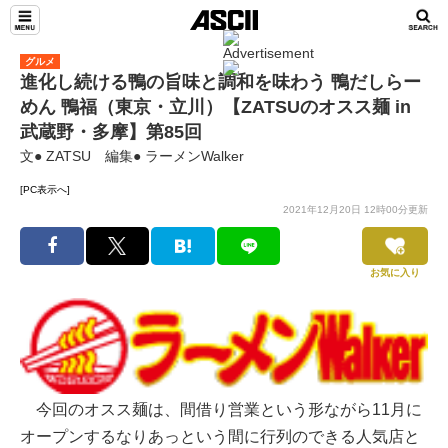
グルメ
進化し続ける鴨の旨味と調和を味わう 鴨だしらー
めん 鴨福（東京・立川）【ZATSUのオスス麺 in
武蔵野・多摩】第85回
文● ZATSU 編集● ラーメンWalker
[PC表示へ]
2021年12月20日 12時00分更新
お気に入り
今回のオスス麺は、間借り営業という形ながら11月に
オープンするなりあっという間に行列のできる人気店と