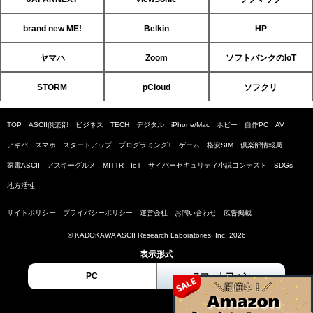
brand new ME!
Belkin
HP
ヤマハ
Zoom
ソフトバンクのIoT
STORM
pCloud
ソフクリ
TOP
ASCII倶楽部
ビジネス
TECH
デジタル
iPhone/Mac
ホビー
自作PC
AV
アキバ
スマホ
スタートアップ
プログラミング+
ゲーム
格安SIM
倶楽部情報局
家電ASCII
アスキーグルメ
MITTR
IoT
サイバーセキュリティ小説コンテスト
SDGs
地方活性
サイトポリシー
プライバシーポリシー
運営会社
お問い合わせ
広告掲載
© KADOKAWA ASCII Research Laboratories, Inc. 2026
表示形式
PC
スマートフォン