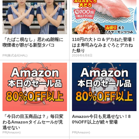
「たばこ税なし」思わぬ朗報に
110円の大トロ＆デカねた登場！
喫煙者が群がる新型タバコ
はま寿司みなみまぐろとデカね
た祭り
PR(株式会社HAL)
2026年6月8日
「今日の目玉商品は？」毎日変
Amazon今日も見逃せない！8
わるAmazonタイムセールが見
0%OFF以上が続々登場
逃せない
PR(Amazon)
PR(Amazon)