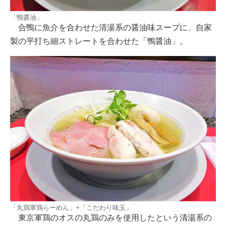
「鴨醤油」
合鴨に魚介を合わせた清湯系の醤油味スープに、自家
製の平打ち細ストレートを合わせた「鴨醤油」。
「丸鶏軍鶏らーめん」+「こだわり味玉」
東京軍鶏のオスの丸鶏のみを使用したという清湯系の