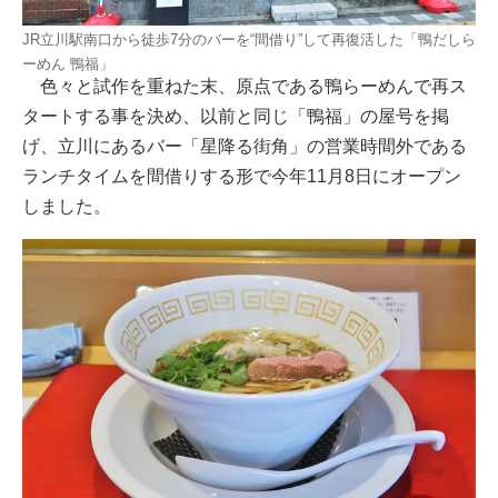
JR立川駅南口から徒歩7分のバーを“間借り”して再復活した「鴨だしら
ーめん 鴨福」
色々と試作を重ねた末、原点である鴨らーめんで再ス
タートする事を決め、以前と同じ「鴨福」の屋号を掲
げ、立川にあるバー「星降る街角」の営業時間外である
ランチタイムを間借りする形で今年11月8日にオープン
しました。