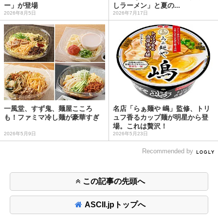
ー」が登場
しラーメン」と夏の...
2026年8月5日
2026年7月17日
一風堂、すず鬼、麺屋こころ
名店「らぁ麺や 嶋」監修、トリ
も！ファミマ冷し麺が豪華すぎ
ュフ香るカップ麺が明星から登
場。これは贅沢！
2026年5月9日
2026年5月23日
Recommended by
この記事の先頭へ
ASCII.jpトップへ