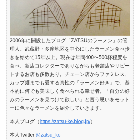
2006年に開設したブログ「ZATSUのラーメン」の管
理人。武蔵野・多摩地区を中心にしたラーメン食べ歩
きを始めて15年以上。現在は年間400〜500杯程度を
食べ、新店コレクターでありながらも老舗店やリピー
トするお店も多数あり。チェーン店からファミレス、
カップ麺までも愛する真性の「ラーメン好き」で、基
本的に何でも美味しく食べられる幸せ者。「自分の好
みのラーメンを見つけて欲しい」と言う思いをモット
ーに色々なラーメンを紹介していきます。
本人ブログ（
https://zatsu-ke.blog.jp/
）
本人Twitter
@zatsu_ke