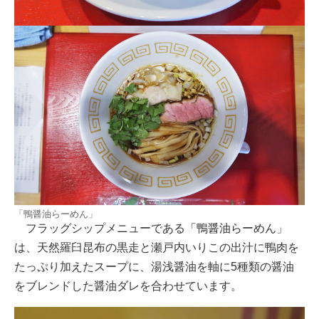
「鴨醤油らーめん」
フラッグシップメニューである「鴨醤油らーめん」
は、天然羅臼昆布の黒走と瀬戸内いりこの出汁に鴨肉を
たっぷり加えたスープに、湯浅醤油を軸に5種類の醤油
をブレンドした醤油ダレを合わせています。