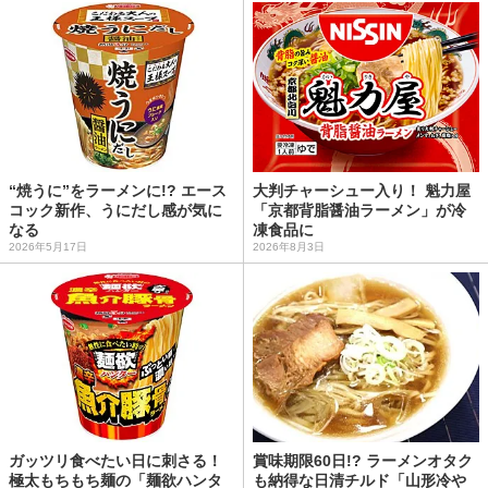
“焼うに”をラーメンに!? エース
大判チャーシュー入り！ 魁力屋
コック新作、うにだし感が気に
「京都背脂醤油ラーメン」が冷
なる
凍食品に
2026年5月17日
2026年8月3日
ガッツリ食べたい日に刺さる！
賞味期限60日!? ラーメンオタク
極太もちもち麺の「麺欲ハンタ
も納得な日清チルド「山形冷や