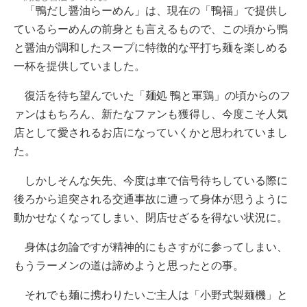
「鴨だし醤油らーめん」は、現在の「鴨福」で提供し
ているらーめんの前身とも言えるもので、この頃から鴨
と醤油が調和したスープに特徴的な平打ち麺を楽しめる
一杯を提供していました。
復活を待ち望んでいた「麺処 鴨と軍鶏」の頃からのフ
ァンはもちろん、新たなファンも獲得し、今度こそ人気
店として愛されるお店になっていくかと思われていまし
た。
しかしそんな矢先、今度は車で信号待ちしている際に
後ろから追突される交通事故に遭って身体が思うように
動かせなくなってしまい、閉店せざるを得ない状況に。
身体は勿論ですが精神的にもさすがに参ってしまい、
もうラーメンの道は諦めようと思ったとの事。
それでも麺に携わりたいご主人は「小野式製麺機」と