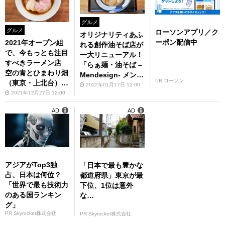
グルメ
グルメ
ローソンアプリ／ク
オリジナリティあふ
ーポン配信中
2021年オープン組
れる創作油そば店が
で、今もっとも注目
一大リニューアル！
すべきラーメン店
「らぁ麺・油そば –
空の青とひまわり畑
Mendesign- メンデ
PR ローソン
（東京・上北台）
ザイン」（東京・花
2022年01月17日 12:00
【ZATSUのオスス
2021年12月27日 12:00
小金井）【ZATSU
麺 in 武蔵野・多
のオスス麺 in 武蔵
AD
AD
摩】第86回
野・多摩】第87回
アジアがTop3独
「日本で最も豊かな
占、日本は何位？
都道府県」東京が最
「世界で最も技術力
下位、1位は意外
のある国ランキン
な…
グ」
PR Skyrocket株式会社
PR Skyrocket株式会社