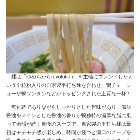
麺は「ゆめちからrevolution」を主軸にブレンドしたと
いう全粒粉入りの自家製平打ち麺を合わせ、鴨チャーシ
ューや鴨ワンタンなどがトッピングされた上質な一杯！
無化調でありながらしっかりとした旨味があり、湯浅
醤油をメインとした醤油の香りが鴨独特の濃厚な脂に乗
って余韻が続く自慢のスープで、自家製の平打ち麺は最
初はモチモチ感が楽しめ、時間が経つと濃口のスープを