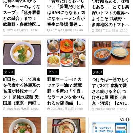
定番の味わいから
「普通だけどおいし
つけ麺もある、味噌
「シチューのような
い」「普通だけど夜
もある……とても奥
スープ」「魚介豚骨
はBARにもなる」気
深いトマトの世界へ
との融合」まで！
になるラーメン店が
ようこそ 武蔵野・
武蔵野・多摩地区で
福生に登場 麺処 し
多摩地区のトマトラ
食べられる美味しい
んすけ（東京・福
ーメン特集【ZATS
2021年11月22日 12:00
2021年11月08日 12:00
2021年11月01日 12:00
味噌ラーメン特集
生）【ZATSUのオ
Uのオスス麺 in 武蔵
【ZATSUのオスス
スス麺 in 武蔵野・
野・多摩】第78回
麺 in 武蔵野・多
多摩】第79回
摩】第81回
グルメ
グルメ
グルメ
町田を、そして東京
野菜マーラー!? カ
つけそば一筋でもう
を代表する淡麗系の
ツオラー油!? 武蔵
すぐ20年 青梅で愛
名店が移転オープ
野・多摩の「辛旨」
され続ける名店 つ
ン！ 超純水採麺 天
なラーメンを食べら
けそば屋 麺楽（東
国屋（東京・南町田
れるお店 前編 【ZA
京・河辺）【ZATS
グランベリーパー
TSUのオスス麺 in
Uのオスス麺 in 武蔵
2021年10月25日 12:00
2021年10月11日 12:00
2021年10月04日 12:00
ク）【ZATSUのオ
武蔵野・多摩】第75
野・多摩】第74回
AD
スス麺 in 武蔵野・
回
多摩】第77回