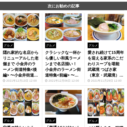
次にお勧めの記事
グルメ
グルメ
グルメ
隠れ家的な名店から
クラシックな一杯か
愛され続けて15周年
リニューアルした老
ら優しい和風ラーメ
を迎える家系のこだ
舗まで 小金井のラ
ンまで名店揃い！
わりスープを堪能
ーメン街道特集<後
小金井のラーメン街
武蔵境 つばさ家
編> 〜小金井街道
道特集<前編> 〜新
（東京・武蔵境）
編〜【ZATSUのオ
小金井街道編〜【Z
【ZATSUのオスス
2021年12月13日 12:00
2021年12月06日 12:00
2021年11月29日 12:00
スス麺 in 武蔵野・
ATSUのオスス麺 in
麺 in 武蔵野・多
多摩】第84回
武蔵野・多摩】第83
摩】第82回
回
グルメ
グルメ
グルメ