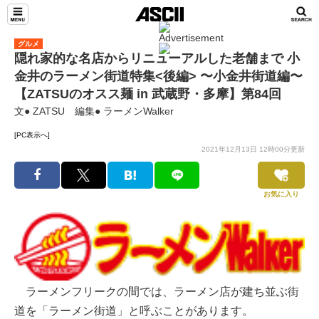
グルメ
隠れ家的な名店からリニューアルした老舗まで 小
金井のラーメン街道特集<後編> 〜小金井街道編〜
【ZATSUのオスス麺 in 武蔵野・多摩】第84回
文● ZATSU 編集● ラーメンWalker
[PC表示へ]
2021年12月13日 12時00分更新
お気に入り
ラーメンフリークの間では、ラーメン店が建ち並ぶ街
道を「ラーメン街道」と呼ぶことがあります。