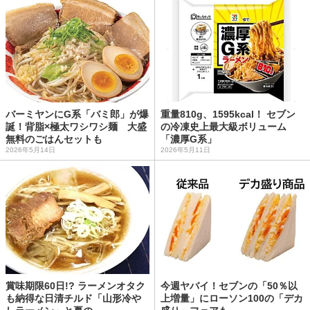
バーミヤンにG系「バミ郎」が爆
重量810g、1595kcal！ セブン
誕！背脂×極太ワシワシ麺 大盛
の冷凍史上最大級ボリューム
無料のごはんセットも
「濃厚G系」
2026年5月14日
2026年5月11日
賞味期限60日!? ラーメンオタク
今週ヤバイ！セブンの「50％以
も納得な日清チルド「山形冷や
上増量」にローソン100の「デカ