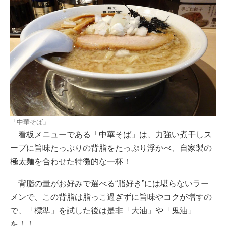
「中華そば」
看板メニューである「中華そば」は、力強い煮干しス
ープに旨味たっぷりの背脂をたっぷり浮かべ、自家製の
極太麺を合わせた特徴的な一杯！
背脂の量がお好みで選べる“脂好き”には堪らないラー
メンで、この背脂は脂っこ過ぎずに旨味やコクが増すの
で、「標準」を試した後は是非「大油」や「鬼油」
を！！