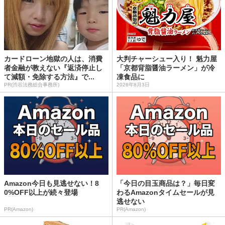
カードローン地獄の人は、消費
大判チャーシュー入り！ 魁力屋
者金融が教えない『返済停止し
「京都背脂醤油ラーメン」が冷
て減額・免除する方法』で...
凍食品に
PR(渋谷法務総合事務所)
2026年8月3日
Amazon今日も見逃せない！8
「今日の目玉商品は？」毎日変
0%OFF以上が続々登場
わるAmazonタイムセールが見
逃せない
PR(Amazon)
PR(Amazon)