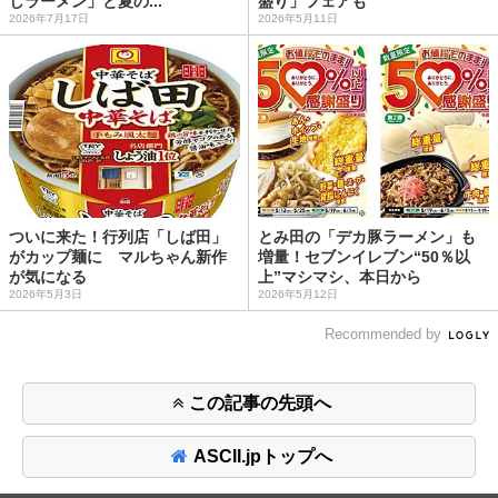
しラーメン」と夏の...
盛り」フェアも
2026年7月17日
2026年5月11日
ついに来た！行列店「しば田」
とみ田の「デカ豚ラーメン」も
がカップ麺に マルちゃん新作
増量！セブンイレブン“50％以
が気になる
上”マシマシ、本日から
2026年5月3日
2026年5月12日
Recommended by
この記事の先頭へ
ASCII.jpトップへ