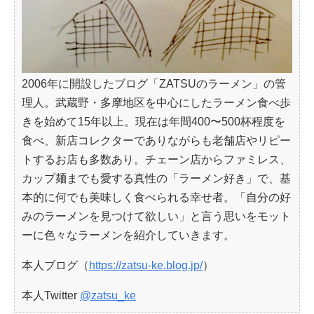
2006年に開設したブログ「ZATSUのラーメン」の管
理人。武蔵野・多摩地区を中心にしたラーメン食べ歩
きを始めて15年以上。現在は年間400〜500杯程度を
食べ、新店コレクターでありながらも老舗店やリピー
トするお店も多数あり。チェーン店からファミレス、
カップ麺までも愛する真性の「ラーメン好き」で、基
本的に何でも美味しく食べられる幸せ者。「自分の好
みのラーメンを見つけて欲しい」と言う思いをモット
ーに色々なラーメンを紹介していきます。
本人ブログ（
https://zatsu-ke.blog.jp/
）
本人Twitter
@zatsu_ke