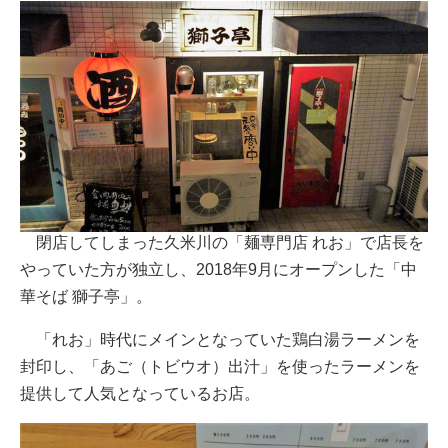
閉店してしまった久米川の「麺専門店 れお」で店長を
やっていた方が独立し、2018年9月にオープンした「中
華そば 獅子亭」。
「れお」時代にメインとなっていた鶏白湯ラーメンを
封印し、「あご（トビウオ）出汁」を使ったラーメンを
提供して人気となっているお店。