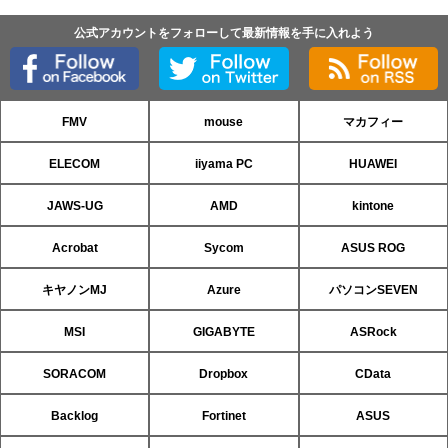
公式アカウントをフォローして最新情報を手に入れよう
FMV
mouse
マカフィー
ELECOM
iiyama PC
HUAWEI
JAWS-UG
AMD
kintone
Acrobat
Sycom
ASUS ROG
キヤノンMJ
Azure
パソコンSEVEN
MSI
GIGABYTE
ASRock
SORACOM
Dropbox
CData
Backlog
Fortinet
ASUS