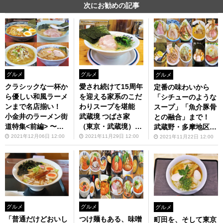
次にお勧めの記事
グルメ
グルメ
グルメ
クラシックな一杯か
愛され続けて15周年
定番の味わいから
ら優しい和風ラーメ
を迎える家系のこだ
「シチューのような
ンまで名店揃い！
わりスープを堪能
スープ」「魚介豚骨
小金井のラーメン街
武蔵境 つばさ家
との融合」まで！
道特集<前編> 〜新
（東京・武蔵境）
武蔵野・多摩地区で
小金井街道編〜【Z
【ZATSUのオスス
食べられる美味しい
2021年12月06日 12:00
2021年11月29日 12:00
2021年11月22日 12:00
ATSUのオスス麺 in
麺 in 武蔵野・多
味噌ラーメン特集
武蔵野・多摩】第83
摩】第82回
【ZATSUのオスス
回
麺 in 武蔵野・多
摩】第81回
グルメ
グルメ
グルメ
「普通だけどおいし
つけ麺もある、味噌
町田を、そして東京