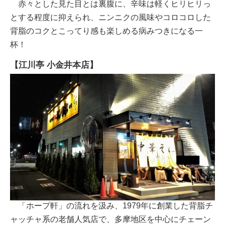
赤々とした見た目とは裏腹に、辛味は軽くヒリヒリっ
とする程度に抑えられ、ニンニクの風味やコロコロした
背脂のコクとこってり感も楽しめる病みつきになる一
杯！
【江川亭 小金井本店】
「ホープ軒」の流れを汲み、1979年に創業した背脂チ
ャッチャ系の老舗人気店で、多摩地区を中心にチェーン