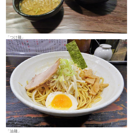
「つけ麺」
「油麺」