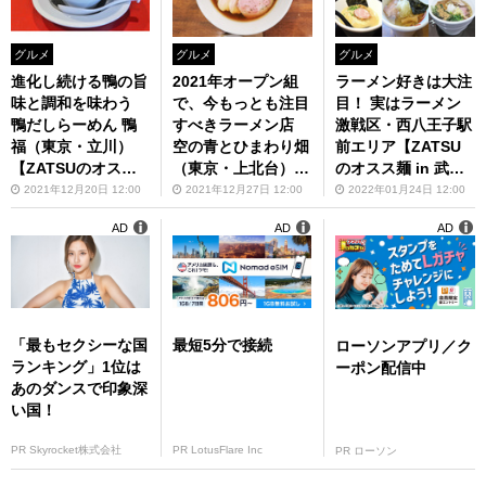
グルメ
グルメ
グルメ
進化し続ける鴨の旨
2021年オープン組
ラーメン好きは大注
味と調和を味わう
で、今もっとも注目
目！ 実はラーメン
鴨だしらーめん 鴨
すべきラーメン店
激戦区・西八王子駅
福（東京・立川）
空の青とひまわり畑
前エリア【ZATSU
【ZATSUのオスス
（東京・上北台）
のオスス麺 in 武蔵
麺 in 武蔵野・多
【ZATSUのオスス
野・多摩】第88回
2021年12月20日 12:00
2021年12月27日 12:00
2022年01月24日 12:00
摩】第85回
麺 in 武蔵野・多
AD
AD
AD
摩】第86回
「最もセクシーな国
最短5分で接続
ローソンアプリ／ク
ランキング」1位は
ーポン配信中
あのダンスで印象深
い国！
PR Skyrocket株式会社
PR LotusFlare Inc
PR ローソン