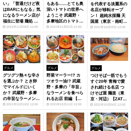
い」「普通だけど夜
もある……とても奥
を代表する淡麗系の
はBARにもなる」気
深いトマトの世界へ
名店が移転オープ
になるラーメン店が
ようこそ 武蔵野・
ン！ 超純水採麺 天
福生に登場 麺処 し
多摩地区のトマトラ
国屋（東京・南町田
んすけ（東京・福
ーメン特集【ZATS
グランベリーパー
2021年11月08日 12:00
2021年11月01日 12:00
2021年10月25日 12:00
生）【ZATSUのオ
Uのオスス麺 in 武
ク）【ZATSUのオ
スス麺 in 武蔵野・
蔵野・多摩】第78回
スス麺 in 武蔵野・
多摩】第79回
多摩】第77回
グルメ
グルメ
グルメ
グツグツ熱々な辛さ
野菜マーラー!? カ
つけそば一筋でもう
を選ぶか？ とき卵
ツオラー油!? 武蔵
すぐ20年 青梅で愛
でマイルドにいく
野・多摩の「辛旨」
され続ける名店 つ
か？ 武蔵野・多摩
なラーメンを食べら
けそば屋 麺楽（東
の辛旨なラーメンを
れるお店 前編 【ZA
京・河辺）【ZATS
食べられるお店 後
TSUのオスス麺 in
Uのオスス麺 in 武蔵
2021年10月18日 12:00
2021年10月11日 12:00
2021年10月04日 12:00
編【ZATSUのオス
武蔵野・多摩】第75
野・多摩】第74回
ス麺 in 武蔵野・多
回
摩】第76回