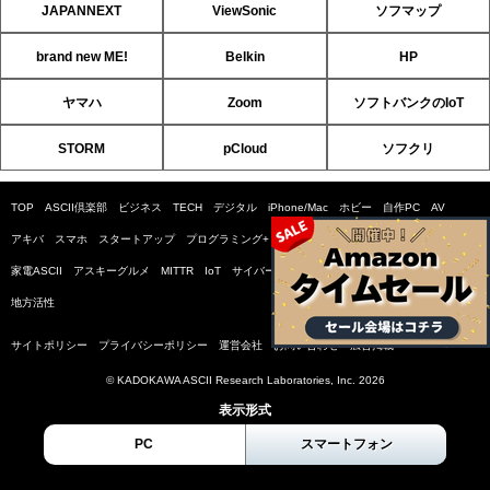
JAPANNEXT
ViewSonic
ソフマップ
brand new ME!
Belkin
HP
ヤマハ
Zoom
ソフトバンクのIoT
STORM
pCloud
ソフクリ
TOP
ASCII倶楽部
ビジネス
TECH
デジタル
iPhone/Mac
ホビー
自作PC
AV
アキバ
スマホ
スタートアップ
プログラミング+
ゲーム
格安SIM
倶楽部情報局
家電ASCII
アスキーグルメ
MITTR
IoT
サイバーセキュリティ小説コンテスト
SDGs
地方活性
サイトポリシー
プライバシーポリシー
運営会社
お問い合わせ
広告掲載
© KADOKAWA ASCII Research Laboratories, Inc. 2026
表示形式
PC
スマートフォン