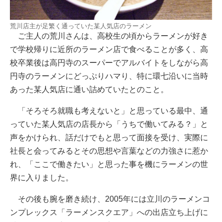
荒川店主が足繁く通っていた某人気店のラーメン
ご主人の荒川さんは、高校生の頃からラーメンが好き
で学校帰りに近所のラーメン店で食べることが多く、高
校卒業後は高円寺のスーパーでアルバイトをしながら高
円寺のラーメンにどっぷりハマり、特に環七沿いに当時
あった某人気店に通い詰めていたとのこと。
「そろそろ就職も考えないと」と思っている最中、通
っていた某人気店の店長から「うちで働いてみる？」と
声をかけられ、話だけでもと思って面接を受け、実際に
社長と会ってみるとその思想や言葉などの力強さに惹か
れ、「ここで働きたい」と思った事を機にラーメンの世
界に入りました。
その後も腕を磨き続け、2005年には立川のラーメンコ
ンプレックス「ラーメンスクエア」への出店立ち上げに