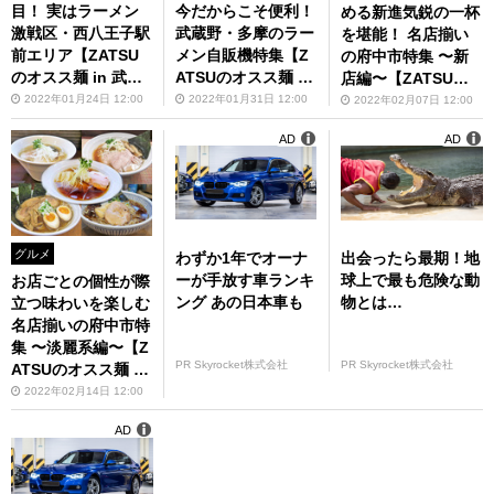
目！ 実はラーメン
今だからこそ便利！
める新進気鋭の一杯
激戦区・西八王子駅
武蔵野・多摩のラー
を堪能！ 名店揃い
前エリア【ZATSU
メン自販機特集【Z
の府中市特集 〜新
のオスス麺 in 武蔵
ATSUのオスス麺 in
店編〜【ZATSUの
野・多摩】第88回
武蔵野・多摩】第89
オスス麺 in 武蔵
2022年01月24日 12:00
2022年01月31日 12:00
2022年02月07日 12:00
回
野・多摩】第90回
AD
AD
グルメ
わずか1年でオーナ
出会ったら最期！地
ーが手放す車ランキ
球上で最も危険な動
お店ごとの個性が際
ング あの日本車も
物とは…
立つ味わいを楽しむ
名店揃いの府中市特
集 〜淡麗系編〜【Z
PR Skyrocket株式会社
PR Skyrocket株式会社
ATSUのオスス麺 in
武蔵野・多摩】第91
2022年02月14日 12:00
回
AD