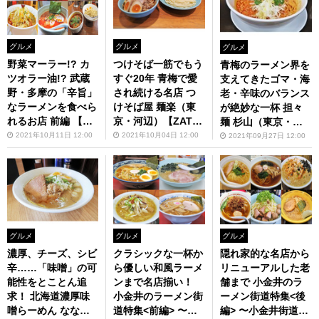
グルメ
グルメ
グルメ
野菜マーラー!? カ
つけそば一筋でもう
青梅のラーメン界を
ツオラー油!? 武蔵
すぐ20年 青梅で愛
支えてきたゴマ・海
野・多摩の「辛旨」
され続ける名店 つ
老・辛味のバランス
なラーメンを食べら
けそば屋 麺楽（東
が絶妙な一杯 担々
れるお店 前編 【ZA
京・河辺）【ZATS
麺 杉山（東京・河
TSUのオスス麺 in
Uのオスス麺 in 武
辺）【ZATSUのオ
2021年10月11日 12:00
2021年10月04日 12:00
2021年09月27日 12:00
武蔵野・多摩】第75
蔵野・多摩】第74回
スス麺 in 武蔵野・
回
多摩】第73回
グルメ
グルメ
グルメ
濃厚、チーズ、シビ
クラシックな一杯か
隠れ家的な名店から
辛……「味噌」の可
ら優しい和風ラーメ
リニューアルした老
能性をとことん追
ンまで名店揃い！
舗まで 小金井のラ
求！ 北海道濃厚味
小金井のラーメン街
ーメン街道特集<後
噌らーめん ななと
道特集<前編> 〜新
編> 〜小金井街道