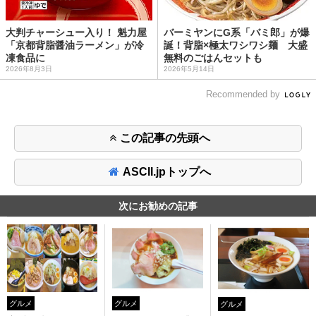
大判チャーシュー入り！ 魁力屋
バーミヤンにG系「バミ郎」が爆
「京都背脂醤油ラーメン」が冷
誕！背脂×極太ワシワシ麺 大盛
凍食品に
無料のごはんセットも
2026年8月3日
2026年5月14日
Recommended by
この記事の先頭へ
ASCII.jpトップへ
次にお勧めの記事
グルメ
グルメ
グルメ