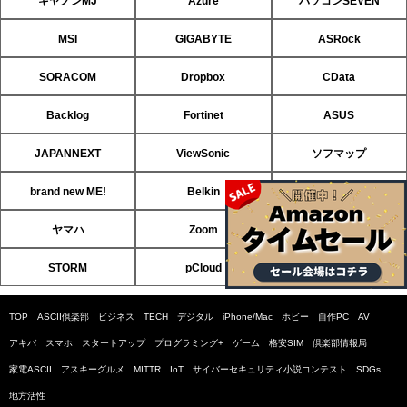
キヤノンMJ
Azure
パソコンSEVEN
MSI
GIGABYTE
ASRock
SORACOM
Dropbox
CData
Backlog
Fortinet
ASUS
JAPANNEXT
ViewSonic
ソフマップ
brand new ME!
Belkin
HP
ヤマハ
Zoom
ソフトバンクのIoT
STORM
pCloud
ソフクリ
TOP
ASCII倶楽部
ビジネス
TECH
デジタル
iPhone/Mac
ホビー
自作PC
AV
アキバ
スマホ
スタートアップ
プログラミング+
ゲーム
格安SIM
倶楽部情報局
家電ASCII
アスキーグルメ
MITTR
IoT
サイバーセキュリティ小説コンテスト
SDGs
地方活性