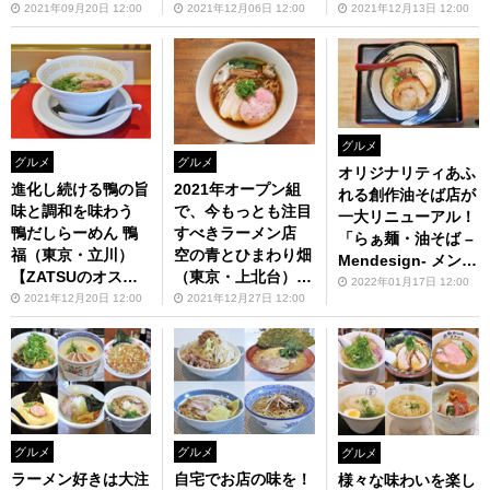
（東京・羽村）【Z
小金井街道編〜【Z
編〜【ZATSUのオ
2021年09月20日 12:00
2021年12月06日 12:00
2021年12月13日 12:00
ATSUのオスス麺 in
ATSUのオスス麺 in
スス麺 in 武蔵野・
武蔵野・多摩】第72
武蔵野・多摩】第83
多摩】第84回
回
回
グルメ
グルメ
グルメ
オリジナリティあふ
進化し続ける鴨の旨
2021年オープン組
れる創作油そば店が
味と調和を味わう
で、今もっとも注目
一大リニューアル！
鴨だしらーめん 鴨
すべきラーメン店
「らぁ麺・油そば –
福（東京・立川）
空の青とひまわり畑
Mendesign- メンデ
【ZATSUのオスス
（東京・上北台）
ザイン」（東京・花
2022年01月17日 12:00
麺 in 武蔵野・多
【ZATSUのオスス
2021年12月20日 12:00
2021年12月27日 12:00
小金井）【ZATSU
摩】第85回
麺 in 武蔵野・多
のオスス麺 in 武蔵
摩】第86回
野・多摩】第87回
グルメ
グルメ
グルメ
ラーメン好きは大注
自宅でお店の味を！
様々な味わいを楽し