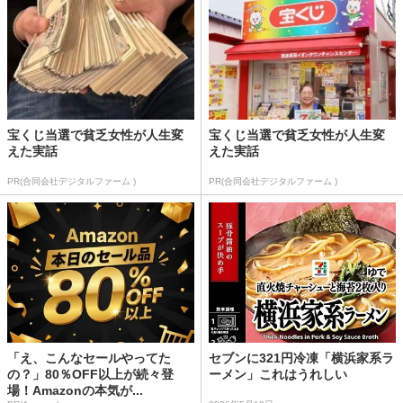
宝くじ当選で貧乏女性が人生変
宝くじ当選で貧乏女性が人生変
えた実話
えた実話
PR(合同会社デジタルファーム )
PR(合同会社デジタルファーム )
「え、こんなセールやってた
セブンに321円冷凍「横浜家系ラ
の？」80％OFF以上が続々登
ーメン」これはうれしい
場！Amazonの本気が...