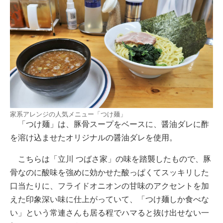
家系アレンジの人気メニュー「つけ麺」
「つけ麺」は、豚骨スープをベースに、醤油ダレに酢
を溶け込ませたオリジナルの醤油ダレを使用。
こちらは「立川 つばさ家」の味を踏襲したもので、豚
骨なのに酸味を強めに効かせた酸っぱくてスッキリした
口当たりに、フライドオニオンの甘味のアクセントを加
えた印象深い味に仕上がっていて、「つけ麺しか食べな
い」という常連さんも居る程でハマると抜け出せない一