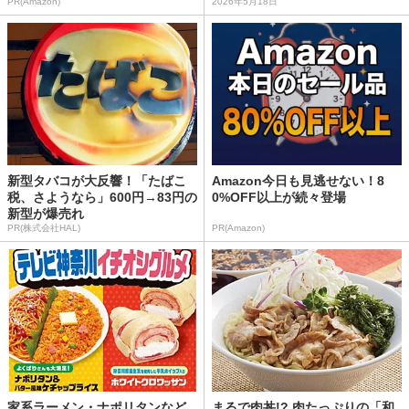
PR(Amazon)
2026年5月18日
新型タバコが大反響！「たばこ
Amazon今日も見逃せない！8
税、さようなら」600円→83円の
0%OFF以上が続々登場
新型が爆売れ
PR(株式会社HAL)
PR(Amazon)
家系ラーメン・ナポリタンなど
まるで肉丼!? 肉たっぷりの「和