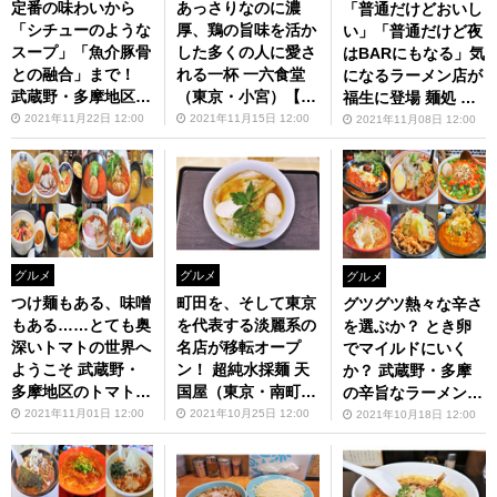
定番の味わいから
あっさりなのに濃
「普通だけどおいし
「シチューのような
厚、鶏の旨味を活か
い」「普通だけど夜
スープ」「魚介豚骨
した多くの人に愛さ
はBARにもなる」気
との融合」まで！
れる一杯 一六食堂
になるラーメン店が
武蔵野・多摩地区で
（東京・小宮）【Z
福生に登場 麺処 し
食べられる美味しい
ATSUのオスス麺 in
んすけ（東京・福
2021年11月22日 12:00
2021年11月15日 12:00
2021年11月08日 12:00
味噌ラーメン特集
武蔵野・多摩】第80
生）【ZATSUのオ
【ZATSUのオスス
回
スス麺 in 武蔵野・
麺 in 武蔵野・多
多摩】第79回
摩】第81回
グルメ
グルメ
グルメ
つけ麺もある、味噌
町田を、そして東京
グツグツ熱々な辛さ
もある……とても奥
を代表する淡麗系の
を選ぶか？ とき卵
深いトマトの世界へ
名店が移転オープ
でマイルドにいく
ようこそ 武蔵野・
ン！ 超純水採麺 天
か？ 武蔵野・多摩
多摩地区のトマトラ
国屋（東京・南町田
の辛旨なラーメンを
ーメン特集【ZATS
グランベリーパー
食べられるお店 後
2021年11月01日 12:00
2021年10月25日 12:00
2021年10月18日 12:00
Uのオスス麺 in 武
ク）【ZATSUのオ
編【ZATSUのオス
蔵野・多摩】第78回
スス麺 in 武蔵野・
ス麺 in 武蔵野・多
多摩】第77回
摩】第76回