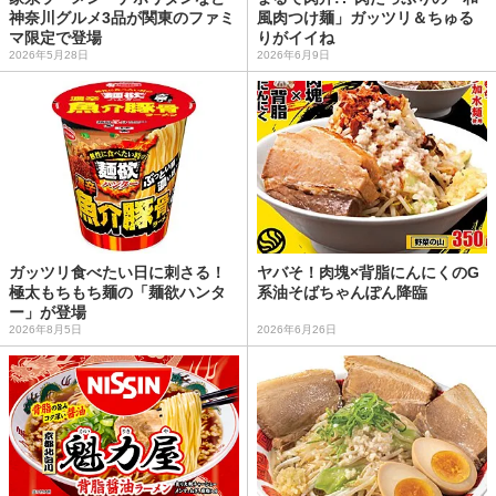
神奈川グルメ3品が関東のファミ
風肉つけ麺」ガッツリ＆ちゅる
マ限定で登場
りがイイね
2026年5月28日
2026年6月9日
ガッツリ食べたい日に刺さる！
ヤバそ！肉塊×背脂にんにくのG
極太もちもち麺の「麺欲ハンタ
系油そばちゃんぽん降臨
ー」が登場
2026年8月5日
2026年6月26日