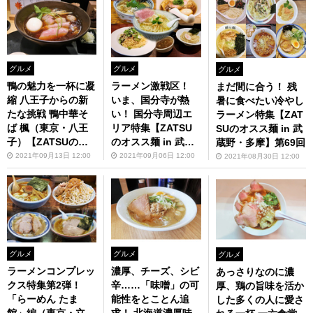
グルメ
グルメ
グルメ
鴨の魅力を一杯に凝
ラーメン激戦区！
まだ間に合う！ 残
縮 八王子からの新
いま、国分寺が熱
暑に食べたい冷やし
たな挑戦 鴨中華そ
い！ 国分寺周辺エ
ラーメン特集【ZAT
ば 楓（東京・八王
リア特集【ZATSU
SUのオスス麺 in 武
子）【ZATSUのオ
のオスス麺 in 武蔵
蔵野・多摩】第69回
スス麺 in 武蔵野・
野・多摩】第70回
2021年09月13日 12:00
2021年09月06日 12:00
2021年08月30日 12:00
多摩】第71回
グルメ
グルメ
グルメ
ラーメンコンプレッ
濃厚、チーズ、シビ
あっさりなのに濃
クス特集第2弾！
辛……「味噌」の可
厚、鶏の旨味を活か
「らーめん たま
能性をとことん追
した多くの人に愛さ