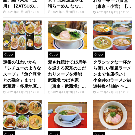
館」編（東京・立
求！ 北海道濃厚味
れる一杯 一六食堂
川）【ZATSUのオ
噌らーめん ななと
（東京・小宮）【Z
スス麺 in 武蔵野・
（東京・羽村）【Z
ATSUのオスス麺 in
2021年08月23日 12:00
2021年09月20日 12:00
2021年11月15日 12:00
多摩】第68回
ATSUのオスス麺 in
武蔵野・多摩】第80
武蔵野・多摩】第72
回
回
グルメ
グルメ
グルメ
定番の味わいから
愛され続けて15周年
クラシックな一杯か
「シチューのような
を迎える家系のこだ
ら優しい和風ラーメ
スープ」「魚介豚骨
わりスープを堪能
ンまで名店揃い！
との融合」まで！
武蔵境 つばさ家
小金井のラーメン街
武蔵野・多摩地区で
（東京・武蔵境）
道特集<前編> 〜新
食べられる美味しい
【ZATSUのオスス
小金井街道編〜【Z
2021年11月22日 12:00
2021年11月29日 12:00
2021年12月06日 12:00
味噌ラーメン特集
麺 in 武蔵野・多
ATSUのオスス麺 in
【ZATSUのオスス
摩】第82回
武蔵野・多摩】第83
麺 in 武蔵野・多
回
摩】第81回
グルメ
グルメ
グルメ