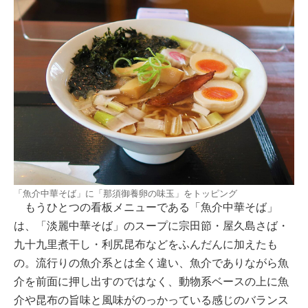
「魚介中華そば」に「那須御養卵の味玉」をトッピング
もうひとつの看板メニューである「魚介中華そば」
は、「淡麗中華そば」のスープに宗田節・屋久島さば・
九十九里煮干し・利尻昆布などをふんだんに加えたも
の。流行りの魚介系とは全く違い、魚介でありながら魚
介を前面に押し出すのではなく、動物系ベースの上に魚
介や昆布の旨味と風味がのっかっている感じのバランス