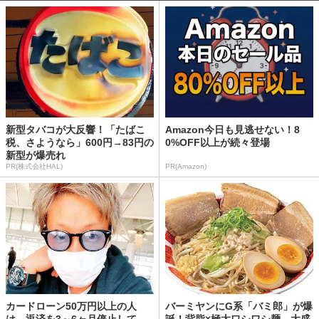
新型タバコが大反響！「たばこ
Amazon今日も見逃せない！8
税、さようなら」600円→83円の
0%OFF以上が続々登場
新型が爆売れ
PR(株式会社HAL)
PR(Amazon)
カードローン50万円以上の人
バーミヤンにG系「バミ郎」が爆