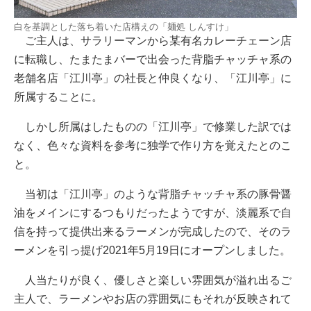
白を基調とした落ち着いた店構えの「麺処 しんすけ」
ご主人は、サラリーマンから某有名カレーチェーン店
に転職し、たまたまバーで出会った背脂チャッチャ系の
老舗名店「江川亭」の社長と仲良くなり、「江川亭」に
所属することに。
しかし所属はしたものの「江川亭」で修業した訳では
なく、色々な資料を参考に独学で作り方を覚えたとのこ
と。
当初は「江川亭」のような背脂チャッチャ系の豚骨醤
油をメインにするつもりだったようですが、淡麗系で自
信を持って提供出来るラーメンが完成したので、そのラ
ーメンを引っ提げ2021年5月19日にオープンしました。
人当たりが良く、優しさと楽しい雰囲気が溢れ出るご
主人で、ラーメンやお店の雰囲気にもそれが反映されて