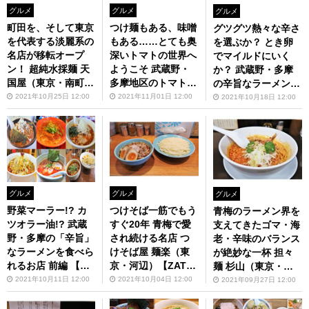
グルメ
グルメ
グルメ
町田を、そして東京
つけ麺もある、味噌
グツグツ熱々な辛さ
を代表する淡麗系の
もある……とても奥
を選ぶか？ とき卵
名店が移転オープ
深いトマトの世界へ
でマイルドにいく
ン！ 超純水採麺 天
ようこそ 武蔵野・
か？ 武蔵野・多摩
国屋（東京・南町田
多摩地区のトマトラ
の辛旨なラーメンを
グランベリーパー
ーメン特集【ZATS
食べられるお店 後
2021年10月25日 12:00
2021年11月01日 12:00
2021年10月18日 12:00
ク）【ZATSUのオ
Uのオスス麺 in 武
編【ZATSUのオス
スス麺 in 武蔵野・
蔵野・多摩】第78回
ス麺 in 武蔵野・多
多摩】第77回
摩】第76回
グルメ
グルメ
グルメ
野菜マーラー!? カ
つけそば一筋でもう
青梅のラーメン界を
ツオラー油!? 武蔵
すぐ20年 青梅で愛
支えてきたゴマ・海
野・多摩の「辛旨」
され続ける名店 つ
老・辛味のバランス
なラーメンを食べら
けそば屋 麺楽（東
が絶妙な一杯 担々
れるお店 前編 【ZA
京・河辺）【ZATS
麺 杉山（東京・河
TSUのオスス麺 in
Uのオスス麺 in 武
辺）【ZATSUのオ
2021年10月11日 12:00
2021年10月04日 12:00
2021年09月27日 12:00
武蔵野・多摩】第75
蔵野・多摩】第74回
スス麺 in 武蔵野・
回
多摩】第73回