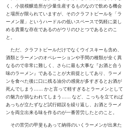
く、小規模醸造所が少量生産するものなので飲める機会
と場所が限られていますが、そのクラフトビールを「ラ
ーメン屋」というハードルの低いスペースで気軽に楽し
める貴重な存在であるのがウリのひとつであるとのこ
と。
ただ、クラフトビールだけでなくウイスキーも含め、
酒類とラーメンのオペレーションや手間の種類が全く異
なるので非常に難しく、さらに最も大事な『お酒と合う
味のラーメン』であることが大前提としてあり、ラーメ
ンを食べた後に口に残る油分の感覚が多すぎるとお酒が
死んでしまう…… かと言って軽すぎるとラーメンとして
の魅力が損なわれてしまう…… など、こっちを立てれば
あっちが立たずなど試行錯誤を繰り返し、お酒とラーメ
ンを両立出来る味を作るのが一番苦労したとのこと。
その苦労の甲斐もあって納得のいくラーメンが出来た