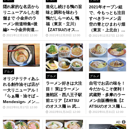
隠れ家的な名店から
進化し続ける鴨の旨
2021年オープン組
リニューアルした老
味と調和を味わう
で、今もっとも注目
舗まで 小金井のラ
鴨だしらーめん 鴨
すべきラーメン店
ーメン街道特集<後
福（東京・立川）
空の青とひまわり畑
編> 〜小金井街道
【ZATSUのオスス
（東京・上北台）
編〜【ZATSUのオ
麺 in 武蔵野・多
【ZATSUのオスス
2021年12月13日 12:00
2021年12月20日 12:00
2021年12月27日 12:00
スス麺 in 武蔵野・
摩】第85回
麺 in 武蔵野・多
多摩】第84回
摩】第86回
グルメ
グルメ
グルメ
オリジナリティあふ
ラーメン好きは大注
自宅でお店の味を！
れる創作油そば店が
目！ 実はラーメン
今だからこそ便利！
一大リニューアル！
激戦区・西八王子駅
武蔵野・多摩のラー
「らぁ麺・油そば –
前エリア【ZATSU
メン自販機特集【Z
Mendesign- メンデ
のオスス麺 in 武蔵
ATSUのオスス麺 in
ザイン」（東京・花
2022年01月17日 12:00
野・多摩】第88回
武蔵野・多摩】第89
2022年01月24日 12:00
2022年01月31日 12:00
小金井）【ZATSU
回
のオスス麺 in 武蔵
AD
野・多摩】第87回