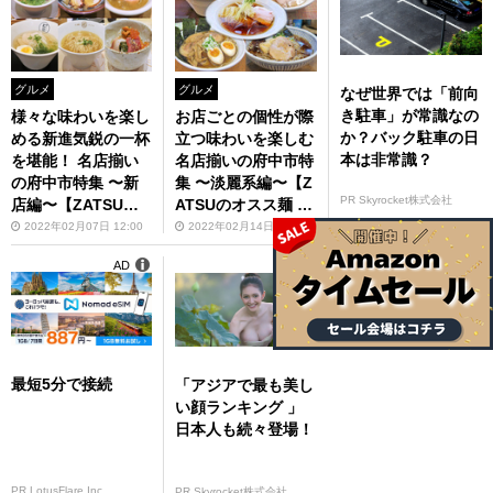
グルメ
グルメ
なぜ世界では「前向
き駐車」が常識なの
様々な味わいを楽し
お店ごとの個性が際
か？バック駐車の日
める新進気鋭の一杯
立つ味わいを楽しむ
本は非常識？
を堪能！ 名店揃い
名店揃いの府中市特
の府中市特集 〜新
集 〜淡麗系編〜【Z
PR Skyrocket株式会社
店編〜【ZATSUの
ATSUのオスス麺 in
オスス麺 in 武蔵
武蔵野・多摩】第91
2022年02月07日 12:00
2022年02月14日 12:00
野・多摩】第90回
回
AD
AD
最短5分で接続
「アジアで最も美し
い顔ランキング 」
日本人も続々登場！
PR LotusFlare Inc
PR Skyrocket株式会社