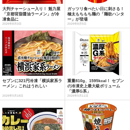
大判チャーシュー入り！ 魁力屋
ガッツリ食べたい日に刺さる！
「京都背脂醤油ラーメン」が冷
極太もちもち麺の「麺欲ハンタ
凍食品に
ー」が登場
2026年8月3日
2026年8月5日
セブンに321円冷凍「横浜家系ラ
重量810g、1595kcal！ セブン
ーメン」これはうれしい
の冷凍史上最大級ボリューム
「濃厚G系」
2026年5月18日
2026年5月11日