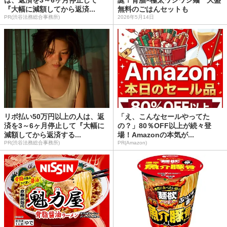
は、返済を3～6ヶ月停止して
誕！背脂×極太ワシワシ麺 大盛
『大幅に減額してから返済...
無料のごはんセットも
PR(渋谷法務総合事務所)
2026年5月14日
リボ払い50万円以上の人は、返
「え、こんなセールやってた
済を3～6ヶ月停止して『大幅に
の？」80％OFF以上が続々登
減額してから返済する...
場！Amazonの本気が...
PR(渋谷法務総合事務所)
PR(Amazon)