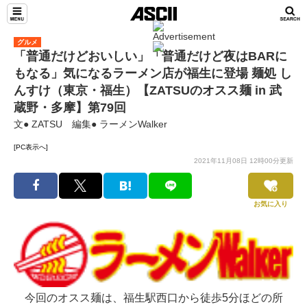
グルメ
「普通だけどおいしい」「普通だけど夜はBARに
もなる」気になるラーメン店が福生に登場 麺処 し
んすけ（東京・福生）【ZATSUのオスス麺 in 武
蔵野・多摩】第79回
文● ZATSU 編集● ラーメンWalker
[PC表示へ]
2021年11月08日 12時00分更新
お気に入り
今回のオスス麺は、福生駅西口から徒歩5分ほどの所