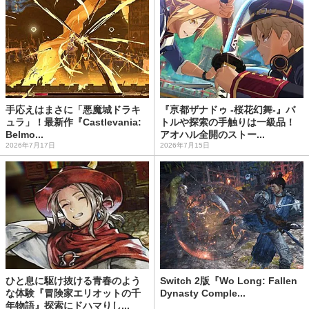
手応えはまさに「悪魔城ドラキ
『亰都ザナドゥ -桜花幻舞-』バ
ュラ」！最新作『Castlevania:
トルや探索の手触りは一級品！
Belmo...
アオハル全開のストー...
2026年7月17日
2026年7月15日
ひと息に駆け抜ける青春のよう
Switch 2版『Wo Long: Fallen
な体験『冒険家エリオットの千
Dynasty Comple...
年物語』探索にドハマりし...