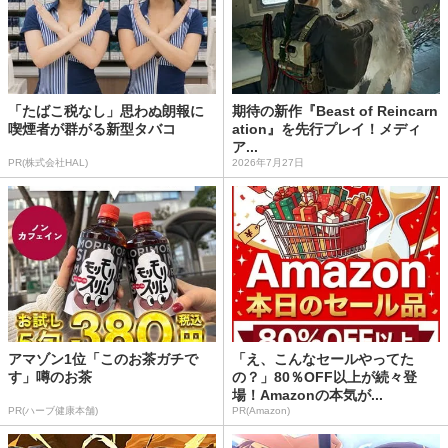
「たばこ税なし」思わぬ朗報に
期待の新作『Beast of Reincarn
喫煙者が群がる新型タバコ
ation』を先行プレイ！メディ
ア...
PR(株式会社HAL)
2026年7月27日
アマゾン1位「このお茶ガチで
「え、こんなセールやってた
す」噂のお茶
の？」80％OFF以上が続々登
場！Amazonの本気が...
PR(ハーブ健康本舗)
PR(Amazon)