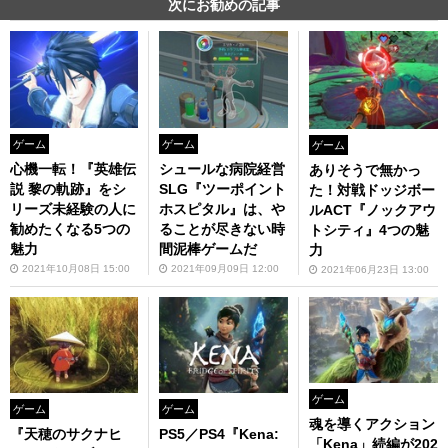
次にお勧めの記事
ゲーム
ゲーム
ゲーム
心機一転！『英雄伝
シュールな病院経営
ありそうで無かっ
説 黎の軌跡』をシ
SLG『ツーポイント
た！対戦ドッジボー
リーズ未経験の人に
ホスピタル』は、や
ルACT『ノックアウ
勧めたくなる5つの
ることが尽きない時
トシティ』4つの魅
魅力
間泥棒ゲームだ
力
2021年10月08日 15:00
2021年09月09日 12:00
2021年06月23日 13:00
ゲーム
ゲーム
ゲーム
魂を導くアクション
『天穂のサクナヒ
PS5／PS4『Kena:
「Kena」続編が202