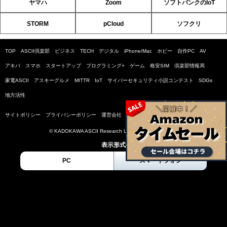
ヤマハ
Zoom
ソフトバンクのIoT
STORM
pCloud
ソフクリ
TOP
ASCII倶楽部
ビジネス
TECH
デジタル
iPhone/Mac
ホビー
自作PC
AV
アキバ
スマホ
スタートアップ
プログラミング+
ゲーム
格安SIM
倶楽部情報局
家電ASCII
アスキーグルメ
MITTR
IoT
サイバーセキュリティ小説コンテスト
SDGs
地方活性
サイトポリシー
プライバシーポリシー
運営会社
お問い合わせ
広告掲載
© KADOKAWA ASCII Research Laboratories, Inc. 2026
表示形式
PC
スマートフォン