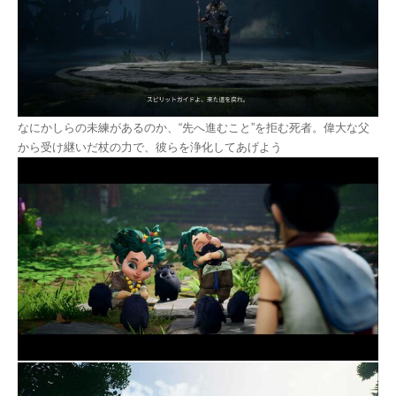
なにかしらの未練があるのか、“先へ進むこと”を拒む死者。偉大な父
から受け継いだ杖の力で、彼らを浄化してあげよう