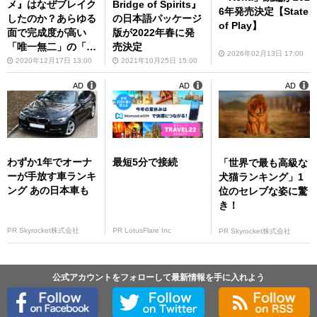
メ』はなぜブレイク
Bridge of Spirits』
6年発売決定【State
したのか？あらゆる
の日本語パッケージ
of Play】
面で完成度が高い
版が2022年春に発
「唯一無二」の「稲
売決定
2026年02月13日 17:00
作ゲーム」をプレ
2020年12月17日 13:00
2021年10月25日 15:00
イ！
AD
AD
AD
わずか1年でオーナ
最短5分で接続
「世界で最も高級な
ーが手放す車ランキ
犬猫ランキング」1
ング あの日本車も
位のセレブな姿に驚
き！
PR Skyrocket株式会社
PR LotusFlare Inc
PR Skyrocket株式会社
公式アカウントをフォローして最新情報を手に入れよう