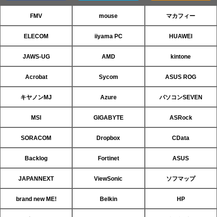
FMV
mouse
マカフィー
ELECOM
iiyama PC
HUAWEI
JAWS-UG
AMD
kintone
Acrobat
Sycom
ASUS ROG
キヤノンMJ
Azure
パソコンSEVEN
MSI
GIGABYTE
ASRock
SORACOM
Dropbox
CData
Backlog
Fortinet
ASUS
JAPANNEXT
ViewSonic
ソフマップ
brand new ME!
Belkin
HP