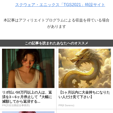
スクウェア・エニックス「TGS2021」特設サイト
本記事はアフィリエイトプログラムによる収益を得ている場合
があります
この記事を読まれたあなたへのオススメ
リボ払い50万円以上の人は、返
【1ヶ月以内に大金持ちになりた
済を3～6ヶ月停止して『大幅に
い人だけ見て下さい】
減額してから返済する...
PR(渋谷法務総合事務所)
PR(Il Sereno)