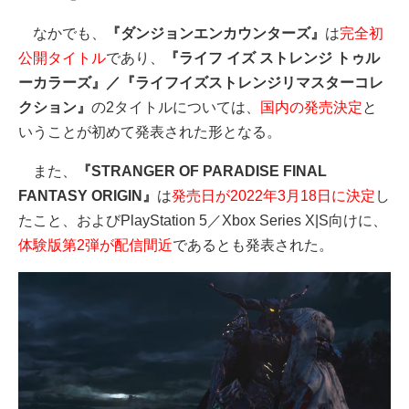
なかでも、
『ダンジョンエンカウンターズ』
は
完全初
公開タイトル
であり、
『ライフ イズ ストレンジ トゥル
ーカラーズ』／『ライフイズストレンジリマスターコレ
クション』
の2タイトルについては、
国内の発売決定
と
いうことが初めて発表された形となる。
また、
『STRANGER OF PARADISE FINAL
FANTASY ORIGIN』
は
発売日が2022年3月18日に決定
し
たこと、およびPlayStation 5／Xbox Series X|S向けに、
体験版第2弾が配信間近
であるとも発表された。