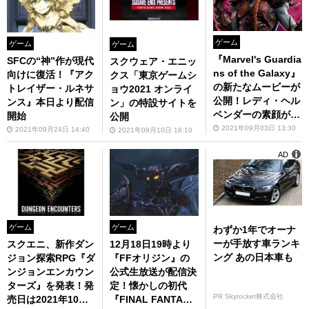
ゲーム
ゲーム
ゲーム
『Marvel's Guardia
SFCの“神”作が現代
スクウェア・エニッ
ns of the Galaxy』
向けに復活！『アク
クス「東京ゲームシ
の新たなムービーが
トレイザー・ルネサ
ョウ2021 オンライ
公開！レディ・ヘル
ンス』本日より配信
ン」の特設サイトを
ベンダーの素顔が明
開始
公開
らかに!?
2021年09月03日 13:30
2021年09月24日 14:40
2021年09月10日 18:10
AD
ゲーム
ゲーム
わずか1年でオーナ
ーが手放す車ランキ
スクエニ、新作ダン
12月18日19時より
ング あの日本車も
ジョン探索RPG『ダ
『FFオリジン』の
ンジョンエンカウン
公式生放送が配信決
ターズ』を発表！発
定！懐かしの初代
PR Skyrocket株式会社
売日は2021年10月1
『FINAL FANTAS