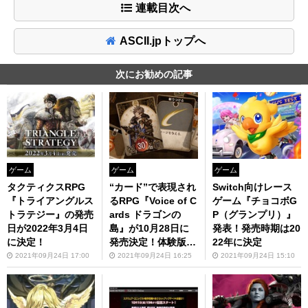
連載目次へ
ASCII.jpトップへ
次にお勧めの記事
ゲーム
ゲーム
ゲーム
タクティクスRPG
“カード”で表現され
Switch向けレース
『トライアングルス
るRPG『Voice of C
ゲーム『チョコボG
トラテジー』の発売
ards ドラゴンの
P（グランプリ）』
日が2022年3月4日
島』が10月28日に
発表！発売時期は20
に決定！
発売決定！体験版も
22年に決定
本日より配信開始
2021年09月24日 17:00
2021年09月24日 16:25
2021年09月24日 15:10