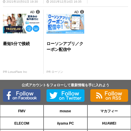
4日
Y』ファミコン実況
2021年10月01日 19:30
2021年12月14日 16:35
プレイも
AD
AD
最短5分で接続
ローソンアプリ／ク
ーポン配信中
PR LotusFlare Inc
PR ローソン
公式アカウントをフォローして最新情報を手に入れよう
FMV
mouse
マカフィー
ELECOM
iiyama PC
HUAWEI