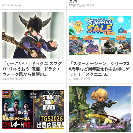
方法
PR(Il Sereno)
PR(株式会社MURA)
「かっこいい」ドラクエ スマグ
「スターオーシャン」シリーズ3
ロ“りゅうおう”装備、ドラクエ
0周年など周年記念作をお得にゲ
ウォーク民から羨望の...
ット！「スクエニ S...
2026年5月12日
2026年7月10日