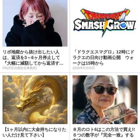
リボ地獄から抜け出したい人
「ドラクエスマグロ」12時にド
は、返済を3～6ヶ月停止して
ラクエの日向け動画公開 ウォ
『大幅に減額してから返済す...
ークは15時から
PR(渋谷法務総合事務所)
2026年5月26日
【1ヶ月以内に大金持ちになりた
８月のロト6はこの方法で買え!!
い人だけ見て下さい】
６つの数字が『完全一致』する