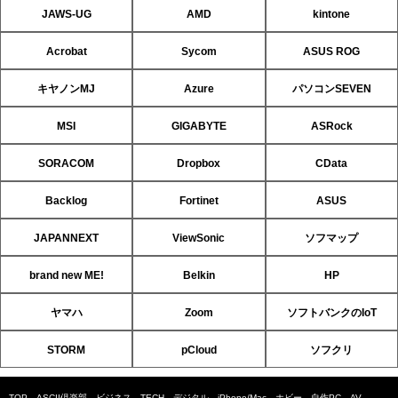
JAWS-UG
AMD
kintone
Acrobat
Sycom
ASUS ROG
キヤノンMJ
Azure
パソコンSEVEN
MSI
GIGABYTE
ASRock
SORACOM
Dropbox
CData
Backlog
Fortinet
ASUS
JAPANNEXT
ViewSonic
ソフマップ
brand new ME!
Belkin
HP
ヤマハ
Zoom
ソフトバンクのIoT
STORM
pCloud
ソフクリ
TOP
ASCII倶楽部
ビジネス
TECH
デジタル
iPhone/Mac
ホビー
自作PC
AV