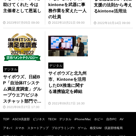
助けてくれた 今は
kintoneを武器に事
支援の法則から考え
主催者として恩返し
務作業を変えた一人
るkintone活用法
の社員
2023年07月05日 09:00
2022年10月21日 09:00
2022年10月14日 09:00
デジタル
デジタル
サイボウズと北九州
サイボウズ、日経B
市、Kintoneを活用
P「自治体ITシステ
したDX推進に関す
ム満足度調査」グル
る連携協定を締結
ープウエア/ビジネ
スチャット部門で1
2021年09月17日 16:30
位を獲得
2021年09月27日 17:30
TOP
ASCII倶楽部
ビジネス
TECH
デジタル
iPhone/Mac
ホビー
自作PC
AV
アキバ
スマホ
スタートアップ
プログラミング+
ゲーム
格安SIM
倶楽部情報局