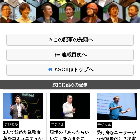
この記事の先頭へ
連載目次へ
ASCII.jpトップへ
次にお勧めの記事
デジタル
デジタル
デジタル
1人で始めた業務改
現場の「あったらい
受け身なユーザーが
革をコミュニティが
いな」をカタチに
なぜ意欲的に？災害