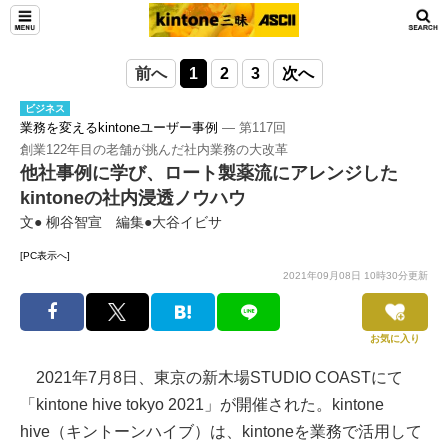
前へ
1
2
3
次へ
ビジネス
業務を変えるkintoneユーザー事例
― 第117回
創業122年目の老舗が挑んだ社内業務の大改革
他社事例に学び、ロート製薬流にアレンジした
kintoneの社内浸透ノウハウ
文● 柳谷智宣 編集●大谷イビサ
[PC表示へ]
2021年09月08日 10時30分更新
お気に入り
2021年7月8日、東京の新木場STUDIO COASTにて
「kintone hive tokyo 2021」が開催された。kintone
hive（キントーンハイブ）は、kintoneを業務で活用して