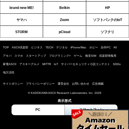
brand new ME!
Belkin
HP
ヤマハ
Zoom
ソフトバンクのIoT
STORM
pCloud
ソフクリ
TOP
ASCII倶楽部
ビジネス
TECH
デジタル
iPhone/Mac
ホビー
自作PC
AV
アキバ
スマホ
スタートアップ
プログラミング+
ゲーム
格安SIM
倶楽部情報局
家電ASCII
アスキーグルメ
MITTR
IoT
サイバーセキュリティ小説コンテスト
SDGs
地方活性
サイトポリシー
プライバシーポリシー
運営会社
お問い合わせ
広告掲載
© KADOKAWA ASCII Research Laboratories, Inc. 2026
表示形式
PC
スマートフォン