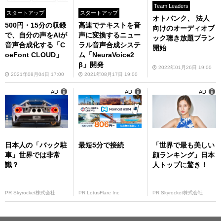
Team Leaders
スタートアップ
スタートアップ
オトバンク、 法人
500円・15分の収録
高速でテキストを音
向けのオーディオブ
で、自分の声をAIが
声に変換するニュー
ック聴き放題プラン
音声合成化する「C
ラル音声合成システ
開始
oeFont CLOUD」
ム「NeuraVoice2
β」開発
2022年01月26日 19:00
2021年08月04日 17:00
2021年08月17日 19:00
AD
AD
AD
日本人の「バック駐
最短5分で接続
「世界で最も美しい
車」世界では非常
顔ランキング」日本
識？
人トップに驚き！
PR Skyrocket株式会社
PR LotusFlare Inc
PR Skyrocket株式会社