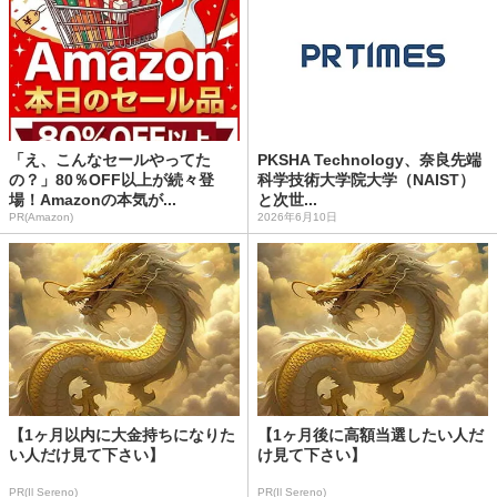
「え、こんなセールやってた
PKSHA Technology、奈良先端
の？」80％OFF以上が続々登
科学技術大学院大学（NAIST）
場！Amazonの本気が...
と次世...
PR(Amazon)
2026年6月10日
【1ヶ月以内に大金持ちになりた
【1ヶ月後に高額当選したい人だ
い人だけ見て下さい】
け見て下さい】
PR(Il Sereno)
PR(Il Sereno)