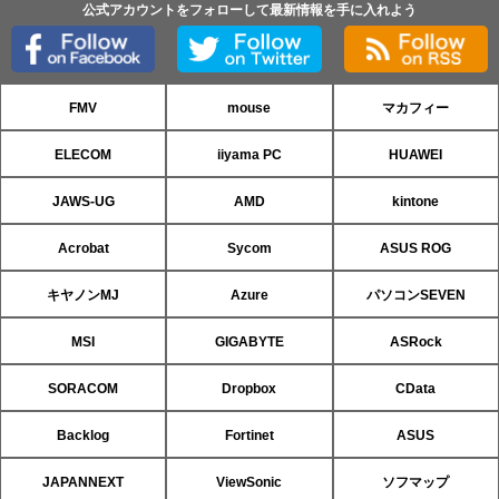
公式アカウントをフォローして最新情報を手に入れよう
FMV
mouse
マカフィー
ELECOM
iiyama PC
HUAWEI
JAWS-UG
AMD
kintone
Acrobat
Sycom
ASUS ROG
キヤノンMJ
Azure
パソコンSEVEN
MSI
GIGABYTE
ASRock
SORACOM
Dropbox
CData
Backlog
Fortinet
ASUS
JAPANNEXT
ViewSonic
ソフマップ