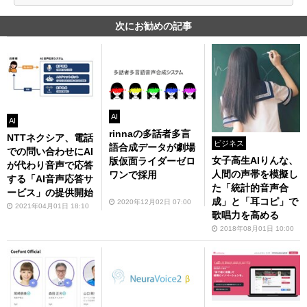
次にお勧めの記事
AI
AI
rinnaの多話者多言
NTTネクシア、電話
ビジネス
語合成データが劇場
での問い合わせにAI
女子高生AIりんな、
版仮面ライダーゼロ
が代わり音声で応答
人間の声帯を模擬し
ワンで採用
する「AI音声応答サ
た「統計的音声合
ービス」の提供開始
成」と「耳コピ」で
2020年12月02日 07:00
2021年04月01日 18:10
歌唱力を高める
2018年08月01日 10:00