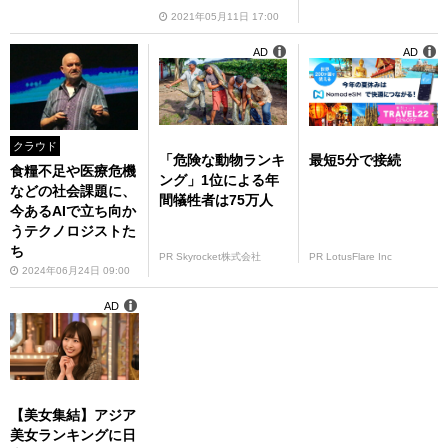
2021年05月11日 17:00
AD
AD
クラウド
「危険な動物ランキ
最短5分で接続
食糧不足や医療危機
ング」1位による年
などの社会課題に、
間犠牲者は75万人
今あるAIで立ち向か
うテクノロジストた
ち
PR Skyrocket株式会社
PR LotusFlare Inc
2024年06月24日 09:00
AD
【美女集結】アジア
美女ランキングに日