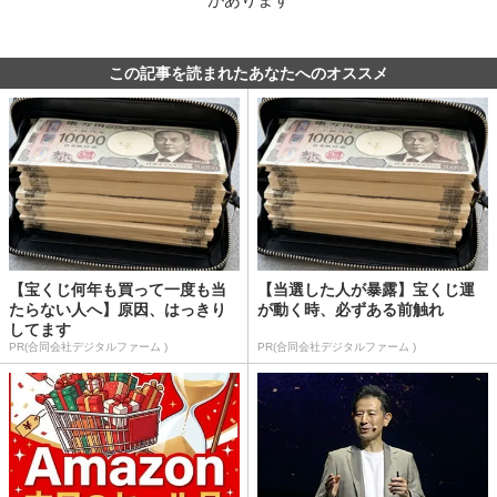
この記事を読まれたあなたへのオススメ
【宝くじ何年も買って一度も当
【当選した人が暴露】宝くじ運
たらない人へ】原因、はっきり
が動く時、必ずある前触れ
してます
PR(合同会社デジタルファーム )
PR(合同会社デジタルファーム )