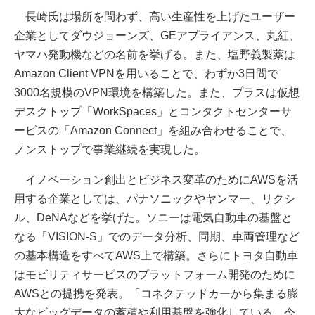
長崎氏は場所を問わず、高い生産性を上げたユーザー
企業としてダウジョーンズ、GEアプライアンス、丸紅、
ヤマハ発動機などの名前を挙げる。また、塩野義製薬は
Amazon Client VPNを用いることで、わずか3日間で
3000名規模のVPN環境を構築した。また、プラスは仮想
デスクトップ「WorkSpaces」とコンタクトセンターサ
ービスの「Amazon Connect」を組み合わせることで、
ノンストップで事業継続を実現した。
イノベーション創出とビジネス変革のためにAWSを活
用する企業としては、パナソニックやヤンマー、リクシ
ル、DeNAなどを挙げた。ソニーは電気自動車の基盤と
なる「VISION-S」でのデータ分析、同期、車両管理など
の基本構造をすべてAWS上で構築。さらにトヨタ自動車
はモビリティサービスのプラットフォーム開発のために
AWSとの提携を発表。「コネクテッドカーから集まる膨
大なビッグデータの蓄積や利用基盤を強化している。今