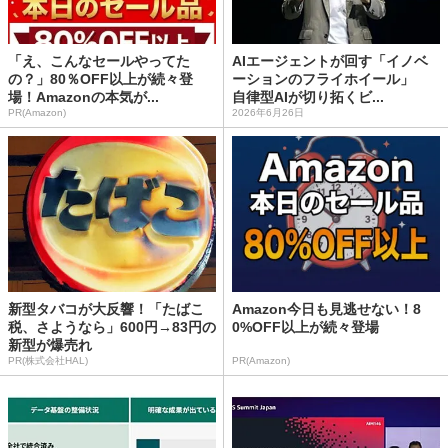
「え、こんなセールやってた
AIエージェントが回す「イノベ
の？」80％OFF以上が続々登
ーションのフライホイール」
場！Amazonの本気が...
自律型AIが切り拓くビ...
PR(Amazon)
2026年6月26日
新型タバコが大反響！「たばこ
Amazon今日も見逃せない！8
税、さようなら」600円→83円の
0%OFF以上が続々登場
新型が爆売れ
PR(株式会社HAL)
PR(Amazon)