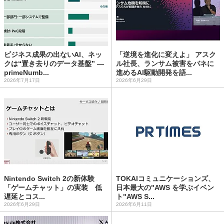
ビジネス成果の出ないAI、ネッ
「逆境を進化に変えよ」 アスク
クは“置き去りのデータ基盤” ―
ル社長、ランサム被害をバネに
primeNumb...
進めるAI駆動開発を語...
2026年7月17日
2026年6月29日
Nintendo Switch 2の新体験
TOKAIコミュニケーションズ、
「ゲームチャット」の実装 低
日本最大の"AWS を学ぶイベン
遅延とコス...
ト"AWS S...
2026年6月29日
2026年6月11日