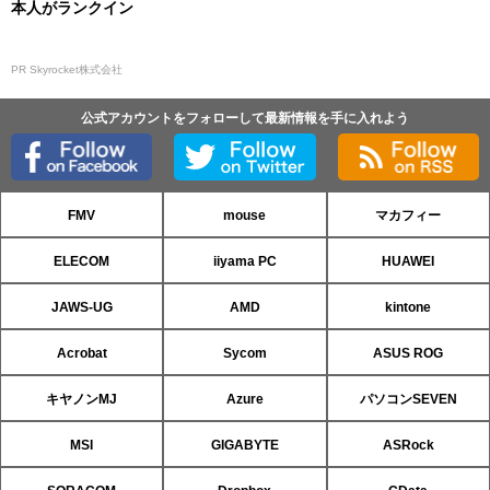
本人がランクイン
PR Skyrocket株式会社
公式アカウントをフォローして最新情報を手に入れよう
FMV
mouse
マカフィー
ELECOM
iiyama PC
HUAWEI
JAWS-UG
AMD
kintone
Acrobat
Sycom
ASUS ROG
キヤノンMJ
Azure
パソコンSEVEN
MSI
GIGABYTE
ASRock