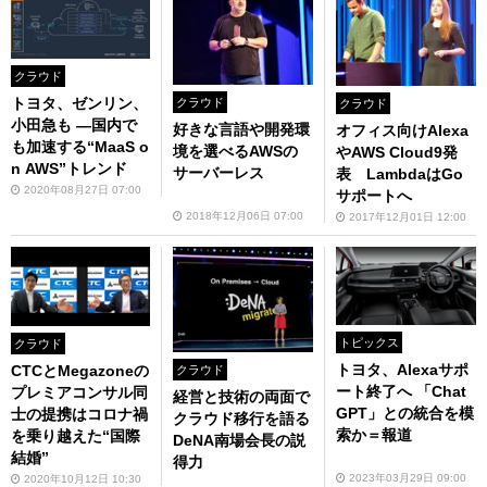
クラウド
トヨタ、ゼンリン、
クラウド
クラウド
小田急も ―国内で
好きな言語や開発環
オフィス向けAlexa
も加速する“MaaS o
境を選べるAWSの
やAWS Cloud9発
n AWS”トレンド
サーバーレス
表 LambdaはGo
2020年08月27日 07:00
サポートへ
2018年12月06日 07:00
2017年12月01日 12:00
トピックス
クラウド
トヨタ、Alexaサポ
CTCとMegazoneの
クラウド
ート終了へ 「Chat
プレミアコンサル同
経営と技術の両面で
GPT」との統合を模
士の提携はコロナ禍
クラウド移行を語る
索か＝報道
を乗り越えた“国際
DeNA南場会長の説
結婚”
得力
2023年03月29日 09:00
2020年10月12日 10:30