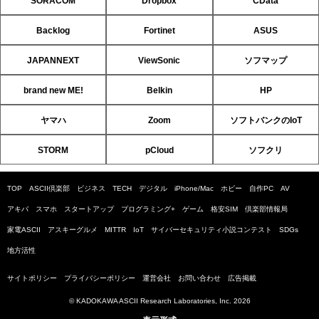
SORACOM
Dropbox
CData
Backlog
Fortinet
ASUS
JAPANNEXT
ViewSonic
ソフマップ
brand new ME!
Belkin
HP
ヤマハ
Zoom
ソフトバンクのIoT
STORM
pCloud
ソフクリ
TOP
ASCII倶楽部
ビジネス
TECH
デジタル
iPhone/Mac
ホビー
自作PC
AV
アキバ
スマホ
スタートアップ
プログラミング+
ゲーム
格安SIM
倶楽部情報局
家電ASCII
アスキーグルメ
MITTR
IoT
サイバーセキュリティ小説コンテスト
SDGs
地方活性
サイトポリシー
プライバシーポリシー
運営会社
お問い合わせ
広告掲載
© KADOKAWA ASCII Research Laboratories, Inc. 2026