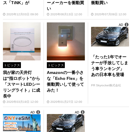
ス「TiNK」が
ーメーカーを衝動買
衝動買い
い
2020年12月03日 09:00
2020年08月13日 12:00
2020年07月09日 12:00
AD
「たった1年でオー
ナーが手放してしま
トピックス
トピックス
う車ランキング」
我が家の天井灯
Amazonの一番小さ
あの日本車も登場
は"指ロボット"から
な「Echo Flex」を
「スマートLEDシー
衝動買いして使って
PR Skyrocket株式会社
リングライト」に成
みた！
長中
2020年03月19日 12:00
2020年01月27日 12:00
AD
AD