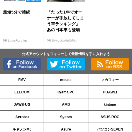
最短5分で接続
「たった1年でオー
ナーが手放してしま
う車ランキング」
あの日本車も登場
PR LotusFlare Inc
PR Skyrocket株式会社
公式アカウントをフォローして最新情報を手に入れよう
FMV
mouse
マカフィー
ELECOM
iiyama PC
HUAWEI
JAWS-UG
AMD
kintone
Acrobat
Sycom
ASUS ROG
キヤノンMJ
Azure
パソコンSEVEN