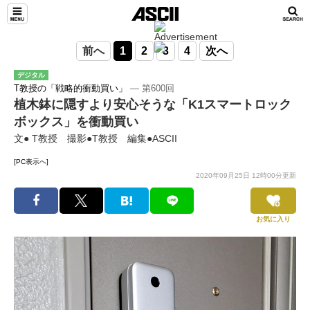
前へ
1
2
3
4
次へ
デジタル
T教授の「戦略的衝動買い」
― 第600回
植木鉢に隠すより安心そうな「K1スマートロック
ボックス」を衝動買い
文● T教授 撮影●T教授 編集●ASCII
[PC表示へ]
2020年09月25日 12時00分更新
お気に入り