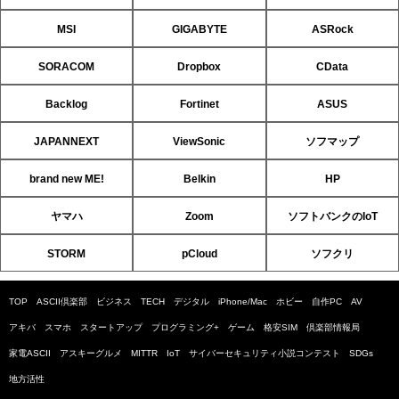
MSI
GIGABYTE
ASRock
SORACOM
Dropbox
CData
Backlog
Fortinet
ASUS
JAPANNEXT
ViewSonic
ソフマップ
brand new ME!
Belkin
HP
ヤマハ
Zoom
ソフトバンクのIoT
STORM
pCloud
ソフクリ
TOP
ASCII倶楽部
ビジネス
TECH
デジタル
iPhone/Mac
ホビー
自作PC
AV
アキバ
スマホ
スタートアップ
プログラミング+
ゲーム
格安SIM
倶楽部情報局
家電ASCII
アスキーグルメ
MITTR
IoT
サイバーセキュリティ小説コンテスト
SDGs
地方活性