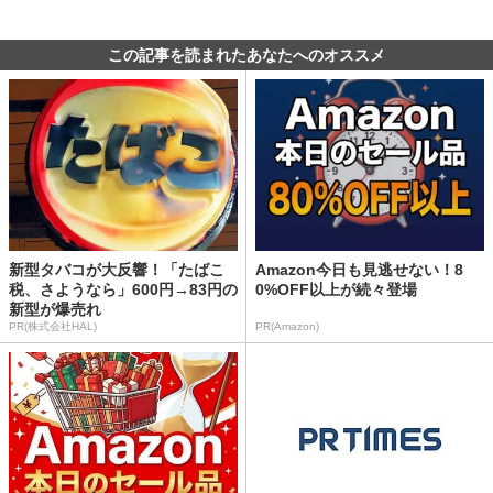
この記事を読まれたあなたへのオススメ
新型タバコが大反響！「たばこ
Amazon今日も見逃せない！8
税、さようなら」600円→83円の
0%OFF以上が続々登場
新型が爆売れ
PR(株式会社HAL)
PR(Amazon)