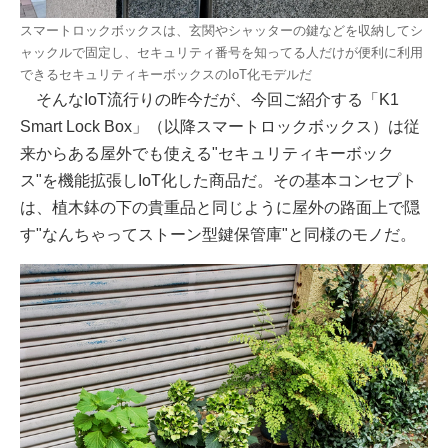
スマートロックボックスは、玄関やシャッターの鍵などを収納してシ
ャックルで固定し、セキュリティ番号を知ってる人だけが便利に利用
できるセキュリティキーボックスのIoT化モデルだ
そんなIoT流行りの昨今だが、今回ご紹介する「K1
Smart Lock Box」（以降スマートロックボックス）は従
来からある屋外でも使える"セキュリティキーボック
ス"を機能拡張しIoT化した商品だ。その基本コンセプト
は、植木鉢の下の貴重品と同じように屋外の路面上で隠
す"なんちゃってストーン型鍵保管庫"と同様のモノだ。