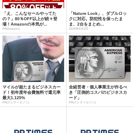
「え、こんなセールやってた
「Nature Lock」、ダブルロッ
の？」80％OFF以上が続々登
クに対応。防犯性を保ったま
場！Amazonの本気が...
ま、2台をまとめ...
PR(Amazon)
2026年6月3日
マイルが超たまるビジネスカー
全経営者・個人事業主が作るべ
ド！初年度年会費無料で還元率
き「圧倒的コスパのビジネスカ
最大1.125%
ード」
PR(クレディセゾン)
PR(クレディセゾン)