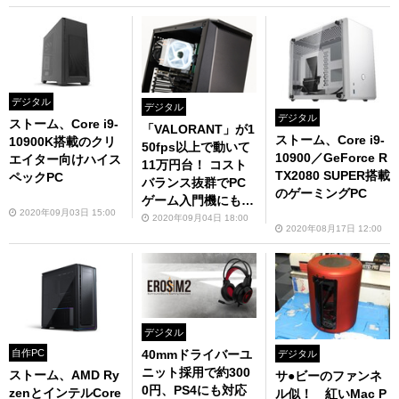
デジタル
デジタル
デジタル
ストーム、Core i9-
「VALORANT」が1
ストーム、Core i9-
10900K搭載のクリ
50fps以上で動いて
10900／GeForce R
エイター向けハイス
11万円台！ コスト
TX2080 SUPER搭載
ペックPC
バランス抜群でPC
のゲーミングPC
ゲーム入門機にもア
2020年09月03日 15:00
リな「PG-FT」をレ
2020年09月04日 18:00
2020年08月17日 12:00
ビュー
デジタル
40mmドライバーユ
自作PC
デジタル
ニット採用で約300
ストーム、AMD Ry
サ●ビーのファンネ
0円、PS4にも対応
zenとインテルCore
ル似！ 紅いMac P