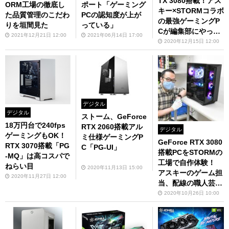
TX 3080搭載！アス
ORM工場の徹底し
ポート「ゲーミング
キー×STORMコラボ
た品質管理のこだわ
PCの認知度が上が
の最強ゲーミングP
りを垣間見た
っている」
Cが編集部にやって
2021年12月21日 12:00
2021年06月14日 17:00
来た
2020年12月15日 12:00
デジタル
デジタル
ストーム、GeForce
18万円台で240fps
RTX 2060搭載アル
デジタル
ゲーミングもOK！
ミ仕様ゲーミングP
GeForce RTX 3080
RTX 3070搭載「PG
C「PG-UI」
搭載PCをSTORMの
-MQ」は高コスパで
工場で自作体験！
ねらい目
2020年11月13日 15:00
アスキーのゲーム担
2020年11月27日 12:00
当、配線の職人芸に
圧倒される
2020年10月26日 10:00