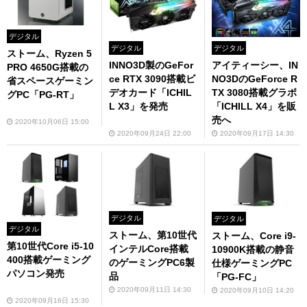
デジタル
デジタル
デジタル
ストーム、Ryzen 5
INNO3D製のGeFor
アイティーシー、IN
PRO 4650G搭載の
ce RTX 3090搭載ビ
NO3DのGeForce R
省スペースゲーミン
デオカード「ICHIL
TX 3080搭載グラボ
グPC「PG-RT」
L X3」を発売
「ICHILL X4」を販
売へ
2020年10月06日 15:00
2020年09月24日 22:00
2020年09月17日 14:30
デジタル
デジタル
デジタル
ストーム、第10世代
ストーム、Core i9-
第10世代Core i5-10
インテルCore搭載
10900K搭載の静音
400搭載ゲーミング
のゲーミングPC6製
仕様ゲーミングPC
パソコン発売
品
「PG-FC」
2020年09月11日 14:30
2020年09月10日 14:20
2020年09月16日 15:30