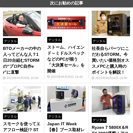
次にお勧めの記事
デジタル
デジタル
デジタル
ストーム、ハイエン
BTOメーカーの中の
社長自らパーツにこ
ド～ミドルスペック
人ってどんな人？1
だわるSTORM。今
などのPCが揃う
日20台組むSTORM
買いたい価格別オス
「大決算セール」を
の“プロPC自作e
スメPCと購入時の
開催
r”に直撃
ポイントを解説！
2022年06月30日 18:40
2023年05月03日 10:00
2022年05月24日 13:00
デジタル
デジタル
デジタル
スモークを使ってエ
Japan IT Week
Ryzen 7 5800X＆R
アフロー検証!? ST
【春】ブース取材レ