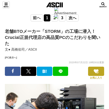
前へ
1
2
3
次へ
老舗BTOメーカー「STORM」の工場に潜入！
Crucial正規代理店の高品質PCのこだわりを聞い
た
文● 高橋佑司／ASCII
[PC表示へ]
2020年07月22日 19時30分更新
お気に入り