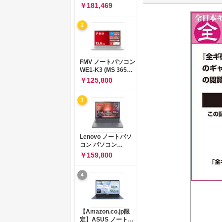
コン 15-fd 15.6イン
￥181,469
チ インテル Core 5
120U メモリ16GB
2
SSD512GB
Windows 11
Microsoft Office
2024搭載 WPS
Office搭載 カメラシ
FMV ノートパソコン
ャッター 指紋認証 薄
WE1-K3 (MS 365
型 Copilotキー搭載
Personal/Copilotキ
￥125,800
ナチュラルシルバー
ー搭載/Win 11/15.6
(BJ0M5PA-AAAI)
型/Core
3
i5/16GB/SSD
512GB/ホワイト)
FMVWK3E15W_AZ
Lenovo ノートパソ
コン パソコン
IdeaPad Slim 3 14.0
￥159,800
インチ AMD
Ryzen™ 5 8640HS
4
メモリ16GB
SSD512GB
Microsoft 365 試用
版 Windows11 バッ
テリー駆動12.6時間
【Amazon.co.jp限
重量1.39kg ルナグレ
定】ASUS ノートパ