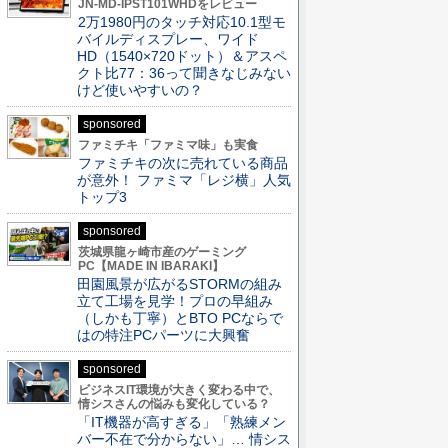
JN-MD-IPST101WHDをレビュー
2万1980円のタッチ対応10.1型モ
バイルディスプレー、ワイド
HD（1540×720ドット）＆アスペ
クト比77：36って聞きなじみない
けど使いやすいの？
sponsored
ファミチキ「ファミマ味」も実食
ファミチキの次に売れている商品
が意外！ ファミマ「レジ横」人気
トップ3
sponsored
茨城県龍ヶ崎市産のゲーミング
PC【MADE IN IBARAKI】
田園風景が広がるSTORMの組み
立て工場を見学！プロの早組み
（しかも丁寧）とBTO PCならで
はの特注PCパーツに大興奮
sponsored
ビジネスIT環境が大きく変わる中で、
情シスさんの悩みも変化している？
「IT機器が高すぎる」「熟練メン
バー不在で分からない」… 情シス