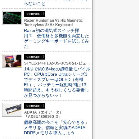
らないこと
sponsored
Razer Huntsman V3 HE Magnetic
Tenkeyless 8kHz Keyboard
Razer初の磁気式スイッチ採
用？ 低価格と多機能を両立した
ゲーミングキーボードを試してみ
た
sponsored
STYLE-14FH132-U5-UCSXをレビュー
14型で約0.84kgの超軽量モバイル
PC！CPUはCore Ultraシリーズ3
でディスプレーはOLED（有機
EL）、バッテリー駆動時間は13
時間超え。もう欲しくなる要素し
か見つからないッ！
sponsored
ADATA（エイデータ）
「AD5U480016G-D」
価格高騰の今こそ「安心できる」
メモリを。信頼と実績のADATA
DDR5メモリを導入しよう