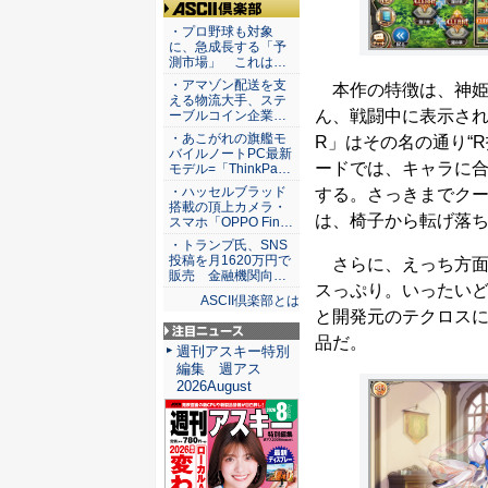
ASCII倶楽部
・プロ野球も対象
に、急成長する「予
測市場」 これは…
・アマゾン配送を支
本作の特徴は、神姫
える物流大手、ステ
ん、戦闘中に表示され
ーブルコイン企業…
・あこがれの旗艦モ
R」はその名の通り“
バイルノートPC最新
ードでは、キャラに
モデル=「ThinkPa…
・ハッセルブラッド
する。さっきまでクー
搭載の頂上カメラ・
は、椅子から転げ落
スマホ「OPPO Fin…
・トランプ氏、SNS
投稿を月1620万円で
さらに、えっち方面
販売 金融機関向…
スっぷり。いったい
ASCII倶楽部とは
と開発元のテクロス
品だ。
注目ニュース
週刊アスキー特別
編集 週アス
2026August