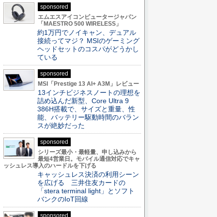
sponsored
エムエスアイコンピュータージャパン
「MAESTRO 500 WIRELESS」
約1万円でノイキャン、デュアル
接続ってマジ？ MSIのゲーミング
ヘッドセットのコスパがどうかし
ている
sponsored
MSI「Prestige 13 AI+ A3M」レビュー
13インチビジネスノートの理想を
詰め込んだ新型、Core Ultra 9
386H搭載で、サイズと重量、性
能、バッテリー駆動時間のバラン
スが絶妙だった
sponsored
シリーズ最小・最軽量、申し込みから
最短4営業日。モバイル通信対応でキャ
ッシュレス導入のハードルを下げる
キャッシュレス決済の利用シーン
を広げる 三井住友カードの
「stera terminal light」とソフト
バンクのIoT回線
sponsored