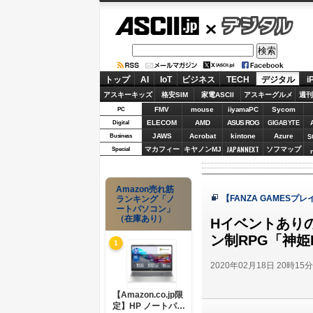
ASCII.jp
デジタル
トップ
AI
IoT
ビジネス
TECH
デジタル
i
アスキーキッズ
格安SIM
家電ASCII
アスキーグルメ
週刊
FMV
mouse
iiyamaPC
Sycom
PC
ELECOM
AMD
ASUS ROG
Digital
GIGABYTE
JAWS
Acrobat
kintone
Azure
Business
S
JAPANNEXT
マカフィー
キヤノンMJ
ソフマップ
Special
Amazon売れ筋
【FANZA GAMESプ
ランキング「ノ
ートパソコン」
（在庫あり）
Hイベントあり
ン制RPG「神姫P
1
2020年02月18日 20時15
【Amazon.co.jp限
定】HP ノートパソ