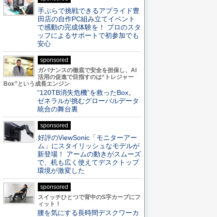
手ぶらで挑戦できるアプライド豊
田店の自作PC組み立てイベント
で感動の完成体験を！ プロのスタ
ッフによるサポートで初参加でも
安心
sponsored
ガバナンスの徹底で安全を担保し、AI
活用の促進で目指すのは“トレジャー
Box”という成長エンジン
“120TB消失危機”を救ったBox。
ゼネラルが挑むグローバルデータ
統合の舞台裏
sponsored
好評のViewSonic「モニターアー
ム」にスタイリッシュなモデルが
新登場！ アームの動きがスムーズ
で、机も広く使えてデスクトップ
環境が激変した
sponsored
スイッチひとつで背中のS字カーブにフ
ィット！
腰を気にする長時間デスクワーカ