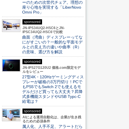
ーのための次世代チェア。理想の
座り心地を実現する「LiberNovo
Omni Pro」
sponsored
JN-IPS34UQ2-HSC6とJN-
IPSC34UQ2-HSC6で比較
曲面（湾曲）ディスプレーってな
にがすごいの？一般的な平面モデ
ルとの見え方の違いや曲率（R）
の意味、選び方を解説
sponsored
JN-IPS27G120U2 価格.com限定モデ
ルをレビュー
27型4K・120Hzゲーミングディス
プレーが破格の3万円切り！PCで
もPS5でもSwitch 2でも使えるモ
デルだけど買っても大丈夫？昇降
式多機能スタンドやUSB Typc-C
給電は？
sponsored
AIによる運用自動化は、企業が生き残
るための必須条件
属人化、人手不足、アラートだら