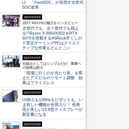
け 「FortiSOC」が目指す次世代
SOC改革
sponsored
ZEFT R65YBの魅力をインタビュー
次世代でも、次々世代でも戦え
る!?Ryzen 9 9950X3D2＆RTX
5070を搭載するASRock尽くしの
ド安定ゲーミングPCはクリエイ
ティブな作業もどんとこい
sponsored
仕組みとしてはシンプルだが、業務へ
の効果は絶大
「現場に行くのが当たり前」を変
えたアズビルのリモート調整 効
果はプライスレス
sponsored
USB-Cも120Hzもピボットも。い
ま欲しい機能が全部入り！ 色再
現が美しい23.8型ディスプレーが
新定番になる
sponsored