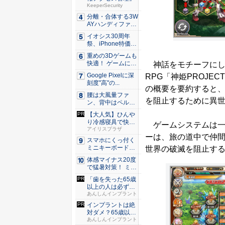
KeeperSecurity
分離・合体する3W
AYハンディファ
ン。置...
イオシス30周年
祭、iPhone特価品
を...
重めの3Dゲームも
快適！ ゲームに強
神話をモチーフにし
いH...
Google Pixelに深
RPG「神姫PROJE
刻度"高"の...
の概要を要約すると
腰は大風量ファ
を阻止するために異
ン、背中はペルチ
ェ冷却。ダ...
【大人気】ひんや
り冷感寝具で快適
ゲームシステムは一
な睡眠を...
アイリスプラザ
ーは、旅の道中で仲
スマホにくっ付く
ミニキーボード！
世界の破滅を阻止す
触ってわ...
体感マイナス20度
で猛暑対策！ ミズ
ノの...
「歯を失った65歳
以上の人は必ずや
って」...
あんしんインプラント
インプラントは絶
対ダメ？65歳以上
の方は...
あんしんインプラント