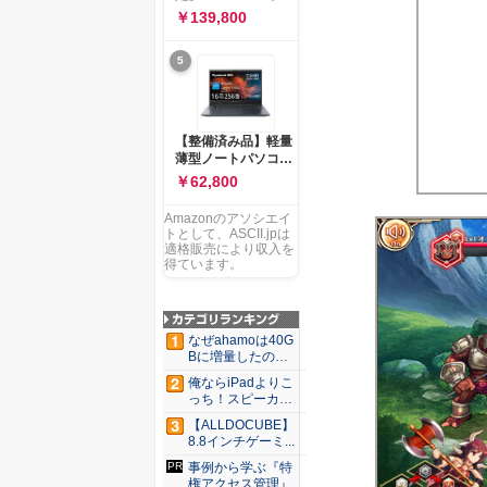
ー 83K9003JJP ノー
ソコン Vivobook 15
￥139,800
トPC
M1502NAQ 15.6イ
ンチ AMD Ryzen 7
5
170 メモリ16GB
SSD 512GB
Microsoft 365
Personal (24か月版)
搭載 Windows 11 重
【整備済み品】軽量
量1.7kg Wi-Fi 6E ク
薄型ノートパソコン
ワイエットブルー
dynabook G83 ■
￥62,800
M1502NAQ-
13.3型
R7165BUWS
FHD(1920x1080) -
Amazonのアソシエイ
高性能第11世代Core
トとして、ASCII.jpは
i5-1135G7 - メモリ
適格販売により収入を
16GB - SSD 256GB
得ています。
- Webカメラ -
WiFi&Bluetooth -
USB Type-C - MS
Office 2021 - Win11
なぜahamoは40G
搭載
Bに増量したの
か ...
俺ならiPadよりこ
っち！スピーカー
9個...
【ALLDOCUBE】
8.8インチゲーミ...
事例から学ぶ『特
権アクセス管理』