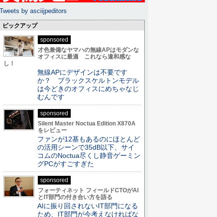
Tweets by asciijpeditors
ピックアップ
sponsored
才色兼備なヤマハの無線APはモダンな
オフィスに最適 これなら違和感な
し！
無線APにデザインは不要です
か？ ブラックスケルトンモデル
は今どきのオフィスにめちゃなじ
むんです
sponsored
Silent Master Noctua Edition X870A
をレビュー
ファンが12基もあるのにほとんど
の活用シーンで35dB以下、サイ
コムのNoctua尽くし静音ゲーミン
グPCがすごすぎた
sponsored
フォーティネット フィールドCTOがAI
とIT部門の付き合い方を語る
AIに振り回されないIT部門になる
ため、IT部門が今考えなければな