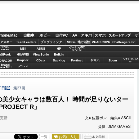
Phone/Mac
自動車
ホビー
自作PC
AV
アキバ
スマホ
ゲ
スタートアップ
アスキー
TeamLeaders
プログラミング+
SDGs
地方活性
PUACL2026
ChallengersJP
パソコン
ゲーミングPC
MSI
ASUS
HP
STORM
SEVEN
ASRock
HUAWEI
ViewSonic
Belkin
ソフトバンクの
Dropbox
CData
Backlog
Fortinet
ヤマハ
Zoom
ORACOM
IoT
brand
pCloud
new ME!
レイ日記】
第27回
の美少女キャラは数百人！ 時間が足りないター
ROJECT R」
分更新
文● 佐藤ポン 編集● ASCII
提供: DMM GAMES
お気に入り
一覧