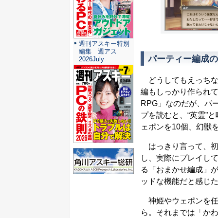
週刊アスキー特別
編集 週アス
パーティー編成の
2026July
どうしてもえっちな内
編もしっかり作られて
RPG」なのだが、パ
プを読むと、“英霊”
ェポンを10個、幻獣
はっきり言って、初
し、実際にプレイし
る「おまかせ編成」
ッドな機能だと感じ
神姫やウェポンを任
ら。それまでは「か