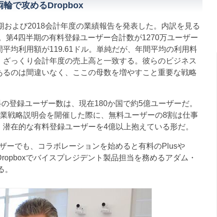
で攻めるDropbox
四半期および2018会計年度の業績報告を発表した。内訳を見る
ル。第4四半期の有料登録ユーザー合計数が1270万ユーザー
平均利用額が119.61ドル。単純だが、年間平均の利用料
、ざっくり会計年度の売上高と一致する。彼らのビジネス
あるのは間違いなく、ここの母数を増やすこと重要な戦略
料の登録ユーザー数は、現在180か国で約5億ユーザーだ。
19年の事業戦略説明会を開催した際に、無料ユーザーの8割は仕事
。潜在的な有料登録ユーザーを4億以上抱えている形だ。
ザーでも、コラボレーションを始めると有料のPlusや
。Dropboxでバイスプレジデント製品担当を務めるアダム・
る。