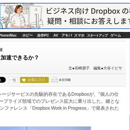
Phone/Mac
ホビー
自作PC
AV
アキバ
スマホ
ゲーム
スタートアップ
鍵
化は加速できるか？
文●谷崎朋子 編集●大谷イビサ
お気に入り
一覧
ジサービスの先駆的存在であるDropboxが、"個人の仕
タープライズ領域でのプレゼンス拡大に乗り出した。鍵とな
ンス「Dropbox Work in Progress」で発表された