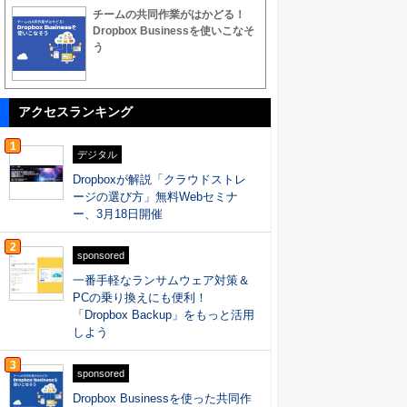
チームの共同作業がはかどる！
Dropbox Businessを使いこなそ
う
アクセスランキング
1
デジタル
Dropboxが解説「クラウドストレ
ージの選び方」無料Webセミナ
ー、3月18日開催
2
sponsored
一番手軽なランサムウェア対策＆
PCの乗り換えにも便利！
「Dropbox Backup」をもっと活用
しよう
3
sponsored
Dropbox Businessを使った共同作