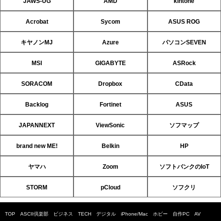
JAWS-UG
AMD
kintone
Acrobat
Sycom
ASUS ROG
キヤノンMJ
Azure
パソコンSEVEN
MSI
GIGABYTE
ASRock
SORACOM
Dropbox
CData
Backlog
Fortinet
ASUS
JAPANNEXT
ViewSonic
ソフマップ
brand new ME!
Belkin
HP
ヤマハ
Zoom
ソフトバンクのIoT
STORM
pCloud
ソフクリ
TOP
ASCII倶楽部
ビジネス
TECH
デジタル
iPhone/Mac
ホビー
自作PC
AV