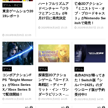
ハートフルリズムア
亡命2Dアクション
ゲーム・ホビー
ドベンチャー『ジラ
『ミニストリー・オ
東京ゲームショウ20
フとアンニカ』が8
ブ・ブロードキャス
19レポート
月27日に発売決定
ト』がNintendo Sw
itchで発売！
2020年04月16日 15:15
2020年05月07日 15:15
2019年09月05日 22:05
ゲーム
ゲーム
ゲーム
コンボアクションF
探索型2Dアクショ
名作ADVが帰ってき
PS『Bright Memor
ンゲーム『ロードス
た！Switch版『シ
y』がXbox Series
島戦記 －ディード
ルバー2425』のダ
X／Xbox Series S
リット・イン・ワン
ウンロード版が予約
で配信開始！
ダーラビリンス－』
受付中!!
ステージ3・4を追加
2020年11月10日 14:25
2021年01月20日 14:25
2021年01月29日 14:55
した大型アップデー
AD
AD
AD