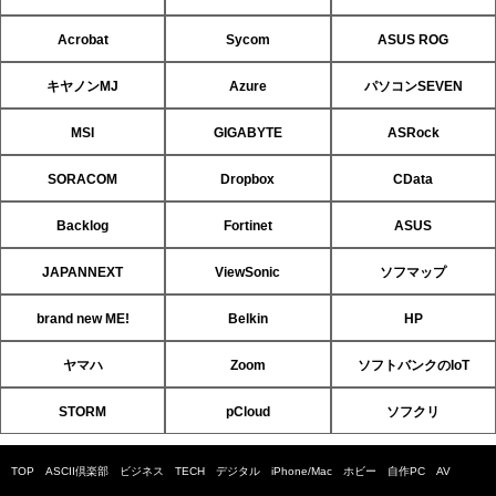
Acrobat
Sycom
ASUS ROG
キヤノンMJ
Azure
パソコンSEVEN
MSI
GIGABYTE
ASRock
SORACOM
Dropbox
CData
Backlog
Fortinet
ASUS
JAPANNEXT
ViewSonic
ソフマップ
brand new ME!
Belkin
HP
ヤマハ
Zoom
ソフトバンクのIoT
STORM
pCloud
ソフクリ
TOP
ASCII倶楽部
ビジネス
TECH
デジタル
iPhone/Mac
ホビー
自作PC
AV