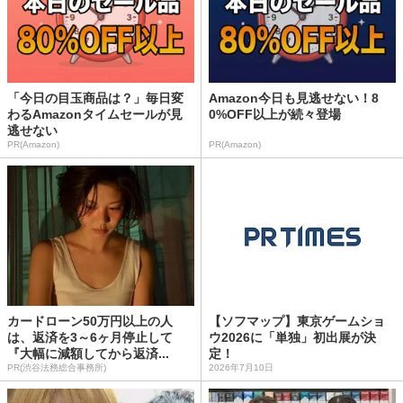
「今日の目玉商品は？」毎日変
Amazon今日も見逃せない！8
わるAmazonタイムセールが見
0%OFF以上が続々登場
逃せない
PR(Amazon)
PR(Amazon)
カードローン50万円以上の人
【ソフマップ】東京ゲームショ
は、返済を3～6ヶ月停止して
ウ2026に「単独」初出展が決
『大幅に減額してから返済...
定！
PR(渋谷法務総合事務所)
2026年7月10日