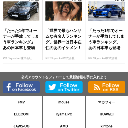
ト実施！
「たった1年でオー
「世界で最もハンサ
「たった1年でオー
ナーが手放してしま
ムな有名人ランキン
ナーが手放してしま
う車ランキング」
グ」世界一は日本在
う車ランキング」
あの日本車も登場
住のあのイケメン！
あの日本車も登場
PR Skyrocket株式会社
PR Skyrocket株式会社
PR Skyrocket株式会社
公式アカウントをフォローして最新情報を手に入れよう
FMV
mouse
マカフィー
ELECOM
iiyama PC
HUAWEI
JAWS-UG
AMD
kintone