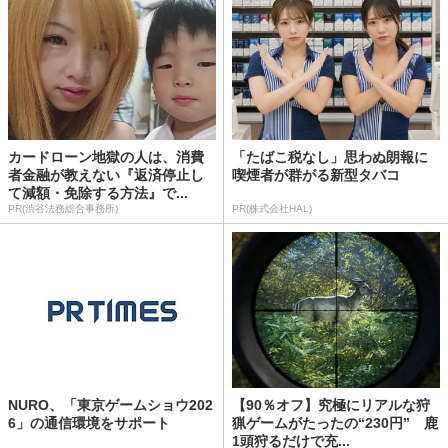
カードローン地獄の人は、消費
「たばこ税なし」思わぬ朗報に
者金融が教えない『返済停止し
喫煙者が群がる新型タバコ
て減額・免除する方法』で...
PR(渋谷法務総合事務所)
PR(株式会社HAL)
NURO、「東京ゲームショウ202
【90％オフ】究極にリアルな狩
6」の通信環境をサポート
猟ゲームがたったの“230円” 鹿
1頭狩るだけで充...