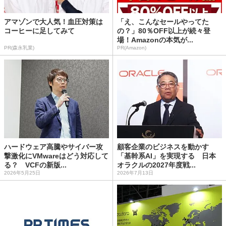
アマゾンで大人気！血圧対策は
「え、こんなセールやってた
コーヒーに足してみて
の？」80％OFF以上が続々登
場！Amazonの本気が...
PR(森永乳業)
PR(Amazon)
ハードウェア高騰やサイバー攻
顧客企業のビジネスを動かす
撃激化にVMwareはどう対応して
「基幹系AI」を実現する 日本
る？ VCFの新版...
オラクルの2027年度戦...
2026年5月25日
2026年7月13日