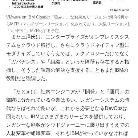
VMware on IBM Cloudの「強み」。なお東京リージョンは昨年9月か
らMZR（マルチゾーンリージョン）化されており、大阪リージョンも
「近日中に」MZR化する予定
また三澤氏は、エンタープライズがオンプレミスシス
テムをクラウド移行し、さらにクラウドネイティブ型に
モダナイズしていくうえでは、テクノロジーだけでなく
「ガバナンス」や「組織」といった障壁も存在すると指
摘し、そうした課題の解決を支援することもまたIBMの
役割だと強調した。
「たとえば、社内エンジニアが『開発』と『運用』の
部隊に分かれている企業は多い。レガシーシステムの時
代ならばそれで良いが、これから必要となるDevOpsは
回らない。IBMはさまざまなサービスを提供しており、
レガシーな顧客がクウドジャーニーに乗り出すうえでの
人材変革や組織変革、それもIBMがやっていかなければ