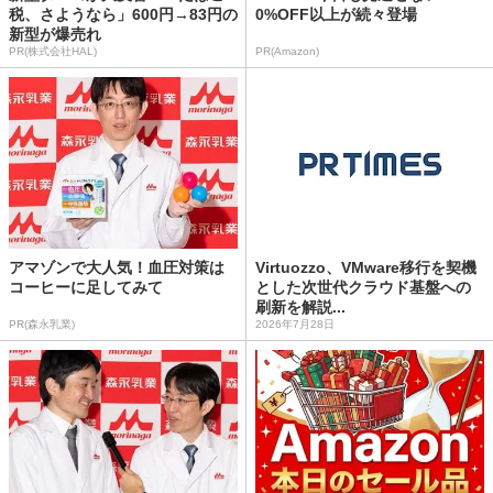
税、さようなら」600円→83円の
0%OFF以上が続々登場
新型が爆売れ
PR(株式会社HAL)
PR(Amazon)
アマゾンで大人気！血圧対策は
Virtuozzo、VMware移行を契機
コーヒーに足してみて
とした次世代クラウド基盤への
刷新を解説...
PR(森永乳業)
2026年7月28日