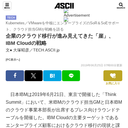
TECH
Kubernetes／VMwareを中核にエンタープライズのSoR＆SoEサポー
ト、クラウド担当GMが戦略を語る
企業のクラウド移行が進み見えてきた「崖」、
IBM Cloudの戦略
文● 大塚昭彦／TECH.ASCII.jp
[PC表示へ]
2019年06月25日 07時00分更新
お気に入り
日本IBMは2019年6月21日、東京で開催した「Think
Summit」において、米IBMのクラウド担当GMと日本IBM
のクラウド事業本部長が出席するプレス向けラウンドテ
ーブルを開催した。IBM Cloudの主要ターゲットである
エンタープライズ顧客におけるクラウド移行の現状と課