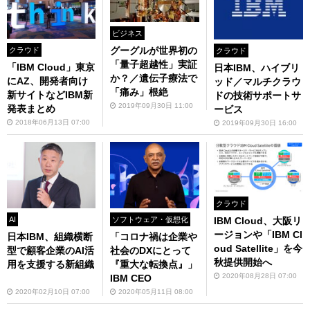
ビジネス
グーグルが世界初の
クラウド
クラウド
「量子超越性」実証
「IBM Cloud」東京
日本IBM、ハイブリ
か？／遺伝子療法で
にAZ、開発者向け
ッド／マルチクラウ
「痛み」根絶
新サイトなどIBM新
ドの技術サポートサ
2019年09月30日 11:00
発表まとめ
ービス
2018年06月13日 07:00
2019年09月30日 16:00
クラウド
IBM Cloud、大阪リ
AI
ソフトウェア・仮想化
ージョンや「IBM Cl
日本IBM、組織横断
「コロナ禍は企業や
oud Satellite」を今
型で顧客企業のAI活
社会のDXにとって
秋提供開始へ
用を支援する新組織
『重大な転換点』」
2020年08月28日 07:00
IBM CEO
2020年02月10日 07:00
2020年05月11日 08:00