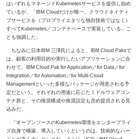
はいずれもマネージドKubernetesサービスを提供し始め
ているが、「IBM Cloudだけが唯一、クラウドネイティ
ブサービスを（プロプライエタリな独自技術ではなく）
すべてKubernetes／コンテナベースで実装している」こ
とも強調した。
ちなみに日本IBM 三澤氏によると、IBM Cloud Paksで
は、顧客の利用目的や実行したいアプリケーションに合
わせて、IBM Cloud Pak for Application／for Data／for
Integration／for Automation／for Multi-Cloud
Managementといった多様なパッケージが用意される予
定だという。それぞれの用途に応じたミドルウェアコン
テナ群と、その推奨構成や推奨設定も含め提供される見
込みだ。
「オープンソースのKubernetes環境をエンタープライ
ズ自身で構築、導入していくというのは、技術的なハー