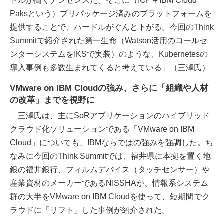
ドルが高くナンセンスだ。そこに（ICP＋IBM Cloud
Paksという）プリパッケージ済みのプラットフォームを
提供することで、ハードルがぐんと下がる。今回のThink
Summitで紹介された第一生命（Watson活用のコールセ
ンターシステムをIKSで実装）のような、Kubernetesの
導入事例も多数生まれてくると考えている」（三澤氏）
VMware on IBM Cloudの強み、さらに「組織や人材
の改革」までを視野に
三澤氏は、主にSoRアプリケーションのハイブリッド
クラウド化ソリューションである「VMware on IBM
Cloud」についても、IBMならではの強みを強調した。ち
なみに今回のThink Summitでは、福井県に本拠を置く地
銀の福井銀行、フィルムデバイス（タッチセンサー）や
産業資材のメーカーであるNISSHAが、情報系システム
群の大半をVMware on IBM Cloudを使って、短期間でク
ラウドに「リフト」した事例が紹介された。