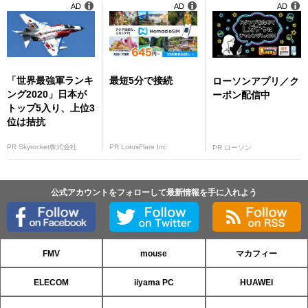
AD
AD
AD
「世界最強軍ランキ
最短5分で接続
ローソンアプリ／ク
ング2020」日本が
ーポン配信中
トップ5入り、上位3
位は拮抗
PR Skyrocket株式会社
PR LotusFlare Inc
PR ローソン
公式アカウントをフォローして最新情報を手に入れよう
FMV
mouse
マカフィー
ELECOM
iiyama PC
HUAWEI