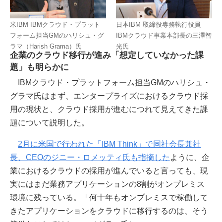
米IBM IBMクラウド・プラット
日本IBM 取締役専務執行役員
フォーム担当GMのハリシュ・グ
IBMクラウド事業本部長の三澤智
ラマ（Harish Grama）氏
光氏
企業のクラウド移行が進み「想定していなかった課
題」も明らかに
IBMクラウド・プラットフォーム担当GMのハリシュ・
グラマ氏はまず、エンタープライズにおけるクラウド採
用の現状と、クラウド採用が進むにつれて見えてきた課
題について説明した。
2月に米国で行われた「IBM Think」で同社会長兼社
長、CEOのジニー・ロメッティ氏も指摘した
ように、企
業におけるクラウドの採用が進んでいると言っても、現
実にはまだ業務アプリケーションの8割がオンプレミス
環境に残っている。「何十年もオンプレミスで稼働して
きたアプリケーションをクラウドに移行するのは、そう