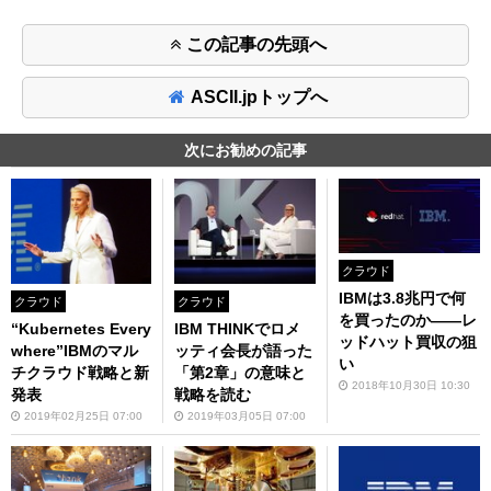
この記事の先頭へ
ASCII.jpトップへ
次にお勧めの記事
クラウド
IBMは3.8兆円で何
クラウド
クラウド
を買ったのか――レ
“Kubernetes Every
IBM THINKでロメ
ッドハット買収の狙
where”IBMのマル
ッティ会長が語った
い
チクラウド戦略と新
「第2章」の意味と
2018年10月30日 10:30
発表
戦略を読む
2019年02月25日 07:00
2019年03月05日 07:00