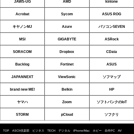
JAWS-UG
AMD
kintone
Acrobat
Sycom
ASUS ROG
キヤノンMJ
Azure
パソコンSEVEN
MSI
GIGABYTE
ASRock
SORACOM
Dropbox
CData
Backlog
Fortinet
ASUS
JAPANNEXT
ViewSonic
ソフマップ
brand new ME!
Belkin
HP
ヤマハ
Zoom
ソフトバンクのIoT
STORM
pCloud
ソフクリ
TOP
ASCII倶楽部
ビジネス
TECH
デジタル
iPhone/Mac
ホビー
自作PC
AV