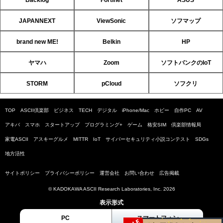
Backlog
Fortinet
ASUS
JAPANNEXT
ViewSonic
ソフマップ
brand new ME!
Belkin
HP
ヤマハ
Zoom
ソフトバンクのIoT
STORM
pCloud
ソフクリ
TOP
ASCII倶楽部
ビジネス
TECH
デジタル
iPhone/Mac
ホビー
自作PC
AV
アキバ
スマホ
スタートアップ
プログラミング+
ゲーム
格安SIM
倶楽部情報局
家電ASCII
アスキーグルメ
MITTR
IoT
サイバーセキュリティ小説コンテスト
SDGs
地方活性
サイトポリシー
プライバシーポリシー
運営会社
お問い合わせ
広告掲載
© KADOKAWA ASCII Research Laboratories, Inc. 2026
表示形式
PC
スマートフォン