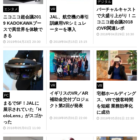
デジタル
バーチャルキャスト
エンタメ
VR
で大盛り上がり！ニ
ニコニコ超会議201
JAL、航空機の牽引
コニコ超会議2018
9 KADOKAWAブー
訓練用VRシミュレ
のVR関連レポ
スで異世界を体験で
ーターを導入
2018年04月29日 10:30
きる
2019年04月23日 20:30
2019年04月15日 15:15
VR
VR
イギリスのVR／AR
宅都ホールディング
PC
補助金交付プロジェ
ス、VRで接客時間
まるでSF！JALに
クト第2回が発表
を短縮 業務効率化
展示されていた「H
に成功
oloLens」がスゴか
2019年05月01日 22:00
2019年05月01日 22:30
った
2016年05月01日 11:00