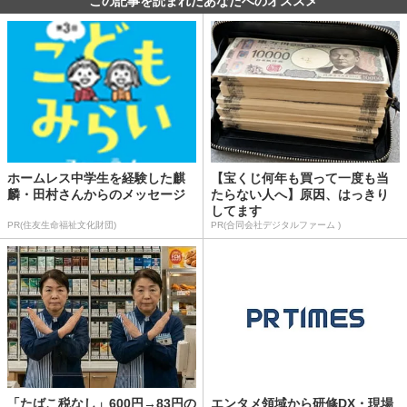
この記事を読まれたあなたへのオススメ
ホームレス中学生を経験した麒
【宝くじ何年も買って一度も当
麟・田村さんからのメッセージ
たらない人へ】原因、はっきり
してます
PR(住友生命福祉文化財団)
PR(合同会社デジタルファーム )
「たばこ税なし」600円→83円の
エンタメ領域から研修DX・現場