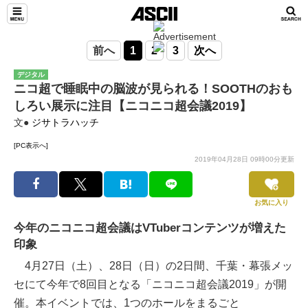
前へ
1
2
3
次へ
デジタル
ニコ超で睡眠中の脳波が見られる！SOOTHのおも
しろい展示に注目【ニコニコ超会議2019】
文●
ジサトラハッチ
[PC表示へ]
2019年04月28日 09時00分更新
お気に入り
今年のニコニコ超会議はVTuberコンテンツが増えた
印象
4月27日（土）、28日（日）の2日間、千葉・幕張メッ
セにて今年で8回目となる「ニコニコ超会議2019」が開
催。本イベントでは、1つのホールをまるごと