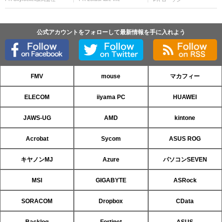
公式アカウントをフォローして最新情報を手に入れよう
FMV
mouse
マカフィー
ELECOM
iiyama PC
HUAWEI
JAWS-UG
AMD
kintone
Acrobat
Sycom
ASUS ROG
キヤノンMJ
Azure
パソコンSEVEN
MSI
GIGABYTE
ASRock
SORACOM
Dropbox
CData