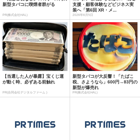
新型タバコに喫煙者群がる
支援・顧客体験などビジネス実
装へ「第6回 XR・メ...
PR(株式会社HAL)
2026年6月5日
【当選した人が暴露】宝くじ運
新型タバコが大反響！「たばこ
が動く時、必ずある前触れ
税、さようなら」600円→83円の
新型が爆売れ
PR(合同会社デジタルファーム )
PR(株式会社HAL)