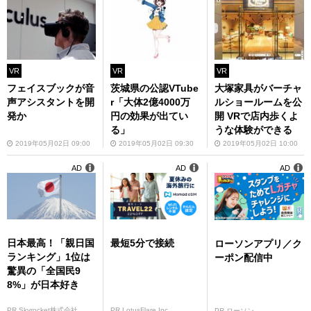
VR
VR
VR
フェイスブックが音
茨城県の公認VTube
大塚家具がバーチャ
声アシスタントを開
r「大体2億4000万
ルショールームを公
発か
円の効果が出てい
開 VRで店内歩くよ
る」
うな体験ができる
2019年05月02日 09:00
2019年05月02日 09:30
2019年05月02日 10:00
AD
AD
AD
日本最高！「親日国
最短5分で接続
ローソンアプリ／ク
ランキング」1位は
ーポン配信中
驚異の「全国民9
8%」が日本好き
PR Skyrocket株式会社
PR LotusFlare Inc
PR ローソン