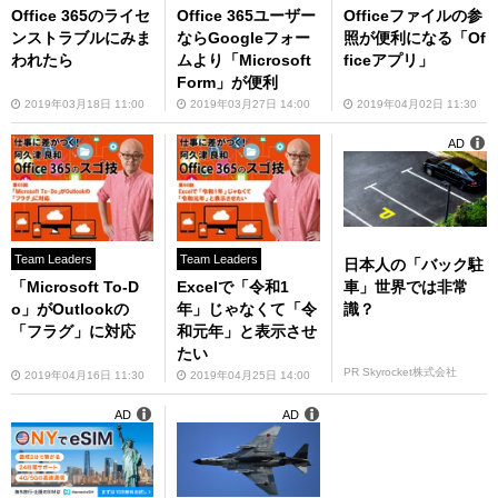
Office 365のライセ
Office 365ユーザー
Officeファイルの参
ンストラブルにみま
ならGoogleフォー
照が便利になる「Of
われたら
ムより「Microsoft
ficeアプリ」
Form」が便利
2019年03月18日 11:00
2019年03月27日 14:00
2019年04月02日 11:30
AD
Team Leaders
Team Leaders
日本人の「バック駐
車」世界では非常
「Microsoft To-D
Excelで「令和1
識？
o」がOutlookの
年」じゃなくて「令
「フラグ」に対応
和元年」と表示させ
たい
PR Skyrocket株式会社
2019年04月16日 11:30
2019年04月25日 14:00
AD
AD