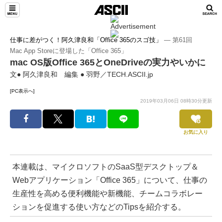
TeamLeaders
仕事に差がつく！阿久津良和「Office 365のスゴ技」
― 第61回
Mac App Storeに登場した「Office 365」
mac OS版Office 365とOneDriveの実力やいかに
文● 阿久津良和 編集 ● 羽野／TECH.ASCII.jp
[PC表示へ]
2019年03月06日 08時30分更新
お気に入り
本連載は、マイクロソフトのSaaS型デスクトップ＆
Webアプリケーション「Office 365」について、仕事の
生産性を高める便利機能や新機能、チームコラボレー
ションを促進する使い方などのTipsを紹介する。