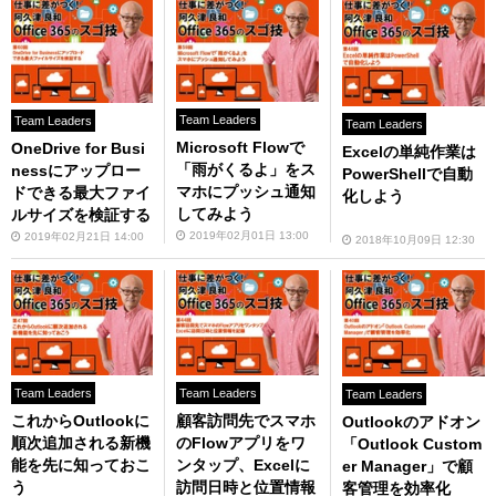
Team Leaders
Team Leaders
Team Leaders
Microsoft Flowで
OneDrive for Busi
Excelの単純作業は
「雨がくるよ」をス
nessにアップロー
PowerShellで自動
マホにプッシュ通知
ドできる最大ファイ
化しよう
してみよう
ルサイズを検証する
2019年02月01日 13:00
2019年02月21日 14:00
2018年10月09日 12:30
Team Leaders
Team Leaders
Team Leaders
これからOutlookに
顧客訪問先でスマホ
Outlookのアドオン
順次追加される新機
のFlowアプリをワ
「Outlook Custom
能を先に知っておこ
ンタップ、Excelに
er Manager」で顧
う
訪問日時と位置情報
客管理を効率化