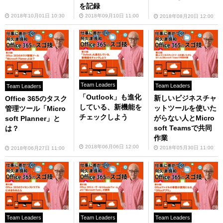
を記録
2018年10月01日 10:30
2018年09月10日 11:00
2018年08月20日 12:00
Team Leaders
Team Leaders
Team Leaders
「Outlook」も進化
新しいビジネスチャ
Office 365のタスク
している、新機能を
ットツールを使いた
管理ツール「Micro
チェックしよう
がらない人とMicro
soft Planner」と
soft Teamsで共同
は？
作業
2018年06月06日 12:00
2018年05月30日 11:00
2018年06月27日 11:00
Team Leaders
Team Leaders
Team Leaders