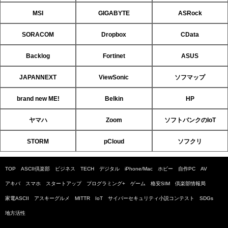
MSI
GIGABYTE
ASRock
SORACOM
Dropbox
CData
Backlog
Fortinet
ASUS
JAPANNEXT
ViewSonic
ソフマップ
brand new ME!
Belkin
HP
ヤマハ
Zoom
ソフトバンクのIoT
STORM
pCloud
ソフクリ
TOP
ASCII倶楽部
ビジネス
TECH
デジタル
iPhone/Mac
ホビー
自作PC
AV
アキバ
スマホ
スタートアップ
プログラミング+
ゲーム
格安SIM
倶楽部情報局
家電ASCII
アスキーグルメ
MITTR
IoT
サイバーセキュリティ小説コンテスト
SDGs
地方活性