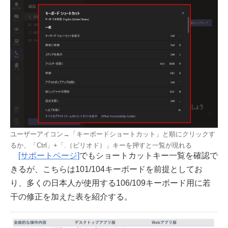
ユーザーアイコン→「キーボードショートカット」と順にクリックす
るか、「Ctrl」+「.（ピリオド）」キーを押すと一覧が現れる
[サポートページ]
でもショートカットキー一覧を確認で
きるが、こちらは101/104キーボードを前提としてお
り、多くの日本人が使用する106/109キーボード用に若
干の修正を加えた表を紹介する。