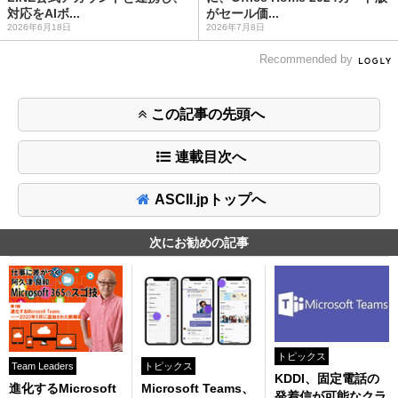
対応をAIボ...
がセール価...
2026年6月18日
2026年7月8日
Recommended by
この記事の先頭へ
連載目次へ
ASCII.jpトップへ
次にお勧めの記事
トピックス
Team Leaders
トピックス
KDDI、固定電話の
進化するMicrosoft
Microsoft Teams、
発着信が可能なクラ