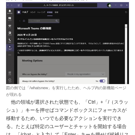
図の例では「/whatsnew」を実行したため、ヘルプ内の新機能ページ
が現れる
他の領域が選択された状態でも、「Ctrl」+「/（スラッ
シュ）」キーを押せばコマンドボックスにフォーカスが
移動するため、いつでも必要なアクションを実行でき
る。たとえば特定のユーザーとチャットを開始する場合
は、「/chat」と入力して「Enter」キーを押せば候補リス