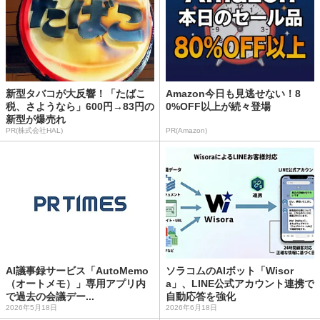
新型タバコが大反響！「たばこ
Amazon今日も見逃せない！8
税、さようなら」600円→83円の
0%OFF以上が続々登場
新型が爆売れ
PR(株式会社HAL)
PR(Amazon)
AI議事録サービス「AutoMemo
ソラコムのAIボット「Wisor
（オートメモ）」専用アプリ内
a」、LINE公式アカウント連携で
で過去の会議デー...
自動応答を強化
2026年5月18日
2026年6月18日