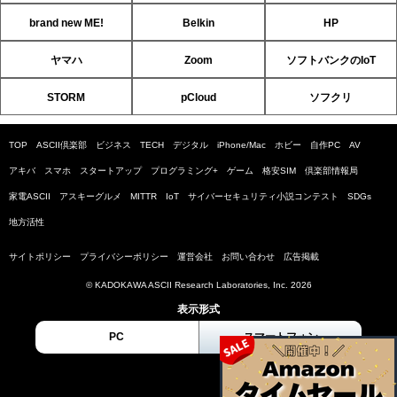
brand new ME!
Belkin
HP
ヤマハ
Zoom
ソフトバンクのIoT
STORM
pCloud
ソフクリ
TOP
ASCII倶楽部
ビジネス
TECH
デジタル
iPhone/Mac
ホビー
自作PC
AV
アキバ
スマホ
スタートアップ
プログラミング+
ゲーム
格安SIM
倶楽部情報局
家電ASCII
アスキーグルメ
MITTR
IoT
サイバーセキュリティ小説コンテスト
SDGs
地方活性
サイトポリシー
プライバシーポリシー
運営会社
お問い合わせ
広告掲載
© KADOKAWA ASCII Research Laboratories, Inc. 2026
表示形式
PC
スマートフォン