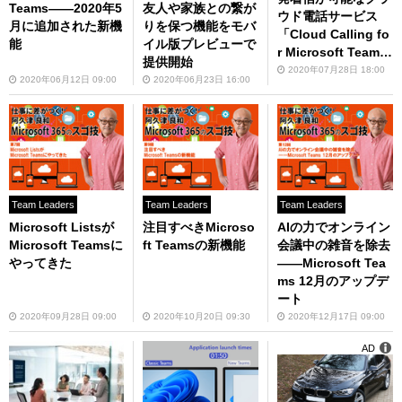
Teams――2020年5
友人や家族との繋が
ウド電話サービス
月に追加された新機
りを保つ機能をモバ
「Cloud Calling fo
能
イル版プレビューで
r Microsoft Team
提供開始
s」を提供開始
2020年07月28日 18:00
2020年06月12日 09:00
2020年06月23日 16:00
Team Leaders
Team Leaders
Team Leaders
AIの力でオンライン
Microsoft Listsが
注目すべきMicroso
会議中の雑音を除去
Microsoft Teamsに
ft Teamsの新機能
――Microsoft Tea
やってきた
ms 12月のアップデ
ート
2020年12月17日 09:00
2020年09月28日 09:00
2020年10月20日 09:30
AD