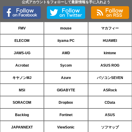
公式アカウントをフォローして最新情報を手に入れよう
FMV
mouse
マカフィー
ELECOM
iiyama PC
HUAWEI
JAWS-UG
AMD
kintone
Acrobat
Sycom
ASUS ROG
キヤノンMJ
Azure
パソコンSEVEN
MSI
GIGABYTE
ASRock
SORACOM
Dropbox
CData
Backlog
Fortinet
ASUS
JAPANNEXT
ViewSonic
ソフマップ