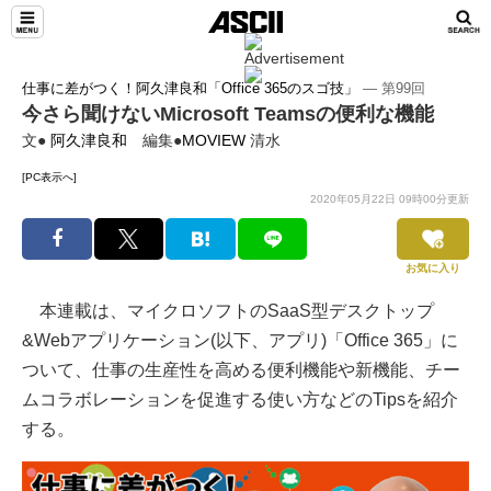
TeamLeaders
仕事に差がつく！阿久津良和「Office 365のスゴ技」
― 第99回
今さら聞けないMicrosoft Teamsの便利な機能
文●
阿久津良和
編集●
MOVIEW
清水
[PC表示へ]
2020年05月22日 09時00分更新
お気に入り
本連載は、マイクロソフトのSaaS型デスクトップ
&Webアプリケーション(以下、アプリ)「Office 365」に
ついて、仕事の生産性を高める便利機能や新機能、チー
ムコラボレーションを促進する使い方などのTipsを紹介
する。