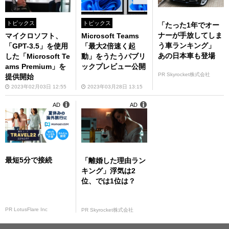
トピックス
トピックス
「たった1年でオー
ナーが手放してしま
マイクロソフト、
Microsoft Teams
う車ランキング」
「GPT-3.5」を使用
「最大2倍速く起
あの日本車も登場
した「Microsoft Te
動」をうたうパブリ
ams Premium」を
ックプレビュー公開
PR Skyrocket株式会社
提供開始
2023年02月03日 12:55
2023年03月28日 13:15
AD
AD
最短5分で接続
「離婚した理由ラン
キング」浮気は2
位、では1位は？
PR LotusFlare Inc
PR Skyrocket株式会社