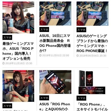
スマホ
スマホ
ASUS、16日にスマ
ASUSのゲーミング
スマホ
ホ新製品発表会 R
ブランドから最強の
最強ゲーミングスマ
OG Phone国内登場
ゲーミングスマホ・
ホ、ASUS「ROG P
か!?
ROG PHONE爆誕！
hone」国内導入！
2018年11月01日 22:00
2018年06月04日 20:30
オプションも発売
2018年11月16日 15:30
スマホ
スマホ
ASUS「ROG Phon
「ROG Phone」、
スマホ
e」とAQUOSの小
エキサイトモバイル