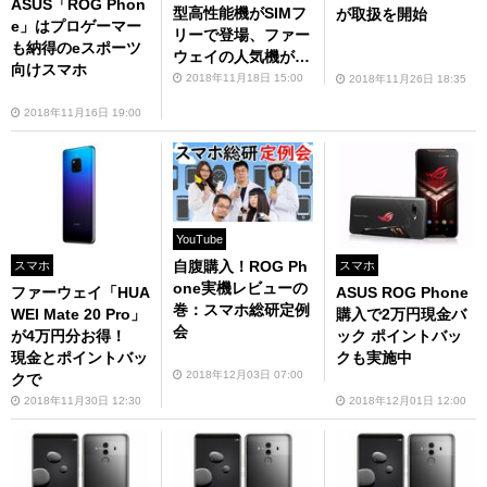
ASUS「ROG Phon
型高性能機がSIMフ
が取扱を開始
e」はプロゲーマー
リーで登場、ファー
も納得のeスポーツ
ウェイの人気機がa
向けスマホ
u VoLTE対応
2018年11月18日 15:00
2018年11月26日 18:35
2018年11月16日 19:00
YouTube
自腹購入！ROG Ph
スマホ
スマホ
one実機レビューの
ファーウェイ「HUA
ASUS ROG Phone
巻：スマホ総研定例
WEI Mate 20 Pro」
購入で2万円現金バ
会
が4万円分お得！
ック ポイントバッ
現金とポイントバッ
クも実施中
2018年12月03日 07:00
クで
2018年11月30日 12:30
2018年12月01日 12:00