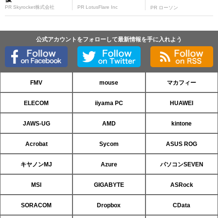
PR Skyrocket株式会社
PR LotusFlare Inc
PR ローソン
公式アカウントをフォローして最新情報を手に入れよう
FMV
mouse
マカフィー
ELECOM
iiyama PC
HUAWEI
JAWS-UG
AMD
kintone
Acrobat
Sycom
ASUS ROG
キヤノンMJ
Azure
パソコンSEVEN
MSI
GIGABYTE
ASRock
SORACOM
Dropbox
CData