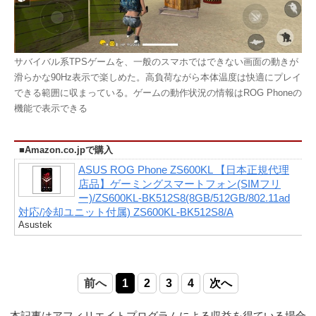
サバイバル系TPSゲームを、一般のスマホではできない画面の動きが
滑らかな90Hz表示で楽しめた。高負荷ながら本体温度は快適にプレイ
できる範囲に収まっている。ゲームの動作状況の情報はROG Phoneの
機能で表示できる
■Amazon.co.jpで購入
ASUS ROG Phone ZS600KL 【日本正規代理
店品】ゲーミングスマートフォン(SIMフリ
ー)/ZS600KL-BK512S8(8GB/512GB/802.11ad
対応/冷却ユニット付属) ZS600KL-BK512S8/A
Asustek
前へ
1
2
3
4
次へ
本記事はアフィリエイトプログラムによる収益を得ている場合