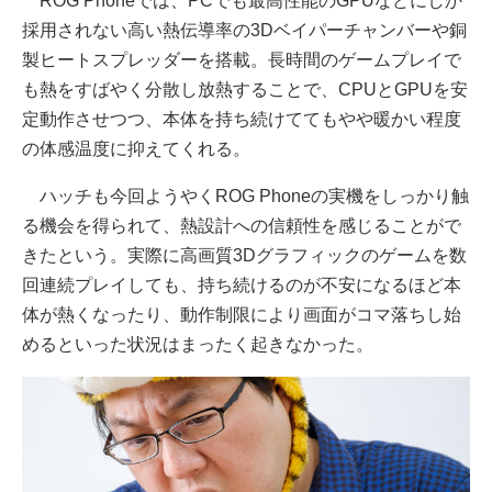
ROG Phoneでは、PCでも最高性能のGPUなどにしか
採用されない高い熱伝導率の3Dベイパーチャンバーや銅
製ヒートスプレッダーを搭載。長時間のゲームプレイで
も熱をすばやく分散し放熱することで、CPUとGPUを安
定動作させつつ、本体を持ち続けててもやや暖かい程度
の体感温度に抑えてくれる。
ハッチも今回ようやくROG Phoneの実機をしっかり触
る機会を得られて、熱設計への信頼性を感じることがで
きたという。実際に高画質3Dグラフィックのゲームを数
回連続プレイしても、持ち続けるのが不安になるほど本
体が熱くなったり、動作制限により画面がコマ落ちし始
めるといった状況はまったく起きなかった。