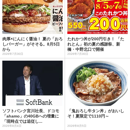
肉厚×にんにく醤油！ 夏の「おろ
たれかつ丼が200円引き！ 「た
しバーガー」がそそる。8月5日
れとん」初の夏の感謝祭、新
から
橋・中野北口で開催
2026年7月30日
2026年7月30日
ソフトバンク宮川社長、ドコモ
「鬼おろし牛タン丼」がおいし
「ahamo」の40GBへの増量に
そ！夏限定で1110円～
「現時点では追従し...
2026年8月4日
2026年8月5日