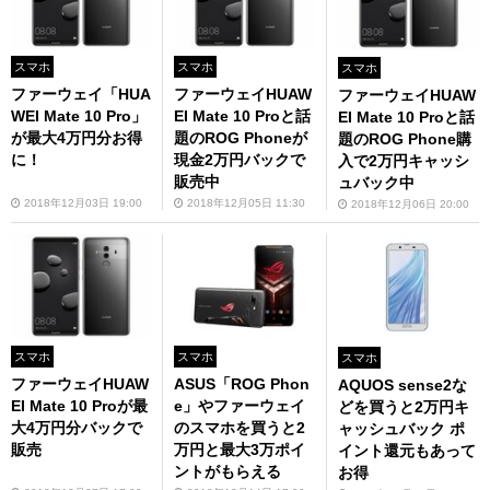
スマホ
スマホ
スマホ
ファーウェイ「HUA
ファーウェイHUAW
ファーウェイHUAW
WEI Mate 10 Pro」
EI Mate 10 Proと話
EI Mate 10 Proと話
が最大4万円分お得
題のROG Phoneが
題のROG Phone購
に！
現金2万円バックで
入で2万円キャッシ
販売中
ュバック中
2018年12月03日 19:00
2018年12月05日 11:30
2018年12月06日 20:00
スマホ
スマホ
スマホ
ファーウェイHUAW
ASUS「ROG Phon
AQUOS sense2な
EI Mate 10 Proが最
e」やファーウェイ
どを買うと2万円キ
大4万円分バックで
のスマホを買うと2
ャッシュバック ポ
販売
万円と最大3万ポイ
イント還元もあって
ントがもらえる
お得