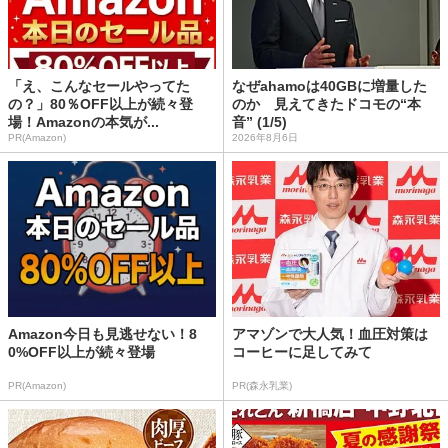
「え、こんなセールやってた
なぜahamoは40GBに増量した
の？」80％OFF以上が続々登
のか 見えてきたドコモの“本
場！Amazonの本気が...
音” (1/5)
PR(Amazon)
2026年8月6日
Amazon今日も見逃せない！8
アマゾンで大人気！血圧対策は
0%OFF以上が続々登場
コーヒーに足してみて
PR(Amazon)
PR(森永乳業)