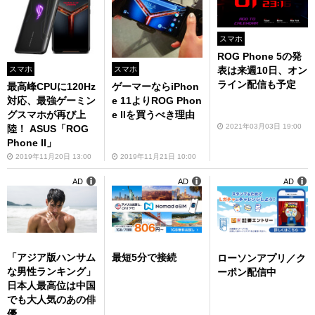
スマホ
ROG Phone 5の発
スマホ
スマホ
表は来週10日、オン
ライン配信も予定
最高峰CPUに120Hz
ゲーマーならiPhon
対応、最強ゲーミン
e 11よりROG Phon
グスマホが再び上
e IIを買うべき理由
2021年03月03日 19:00
陸！ ASUS「ROG
Phone II」
2019年11月20日 13:00
2019年11月21日 10:00
AD
AD
AD
「アジア版ハンサム
最短5分で接続
ローソンアプリ／ク
な男性ランキング」
ーポン配信中
日本人最高位は中国
でも大人気のあの俳
優