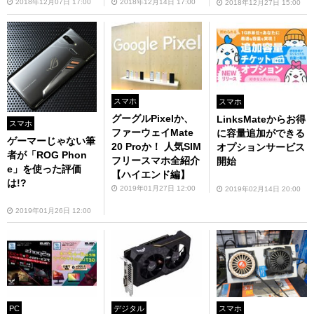
2018年12月07日 17:00
2018年12月14日 17:00
2018年12月27日 15:00
スマホ
スマホ
グーグルPixelか、
LinksMateからお得
スマホ
ファーウェイMate
に容量追加ができる
ゲーマーじゃない筆
20 Proか！ 人気SIM
オプションサービス
者が「ROG Phon
フリースマホ全紹介
開始
e」を使った評価
【ハイエンド編】
は!?
2019年01月27日 12:00
2019年02月14日 20:00
2019年01月26日 12:00
スマホ
PC
デジタル