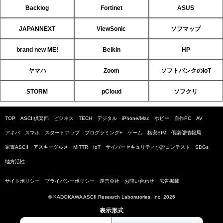
Backlog
Fortinet
ASUS
JAPANNEXT
ViewSonic
ソフマップ
brand new ME!
Belkin
HP
ヤマハ
Zoom
ソフトバンクのIoT
STORM
pCloud
ソフクリ
TOP
ASCII倶楽部
ビジネス
TECH
デジタル
iPhone/Mac
ホビー
自作PC
AV
アキバ
スマホ
スタートアップ
プログラミング+
ゲーム
格安SIM
倶楽部情報局
家電ASCII
アスキーグルメ
MITTR
IoT
サイバーセキュリティ小説コンテスト
SDGs
地方活性
サイトポリシー
プライバシーポリシー
運営会社
お問い合わせ
広告掲載
© KADOKAWA ASCII Research Laboratories, Inc. 2026
表示形式