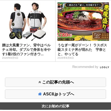
腰は大風量ファン、背中はペル
うなぎ一尾がドーン！ ラスボス
チェ冷却。ダブルで身体を冷や
級スタミナ丼が現れた 宇奈と
す1着2役のファン付きウ...
と、やってる
2026年8月5日
2026年8月6日
Recommended by
この記事の先頭へ
ASCII.jpトップへ
次にお勧めの記事