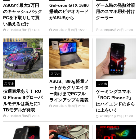
ゲーム時の発熱対策
ASUSで最大3万円
GeForce GTX 1660
用のスマホ用外付け
のキャッシュバック
搭載のビデオカード
クーラー
PCを下取りして買
がASUSから
い換えるだけ
2019年05月29日 23:30
2019年03月01日 14:00
2019年03月15日 15:20
スマホ
ASUS、880g軽量ノ
スマホ
スマホ
ートからクリエイタ
技適表示あり！ RO
ゲーミングスマホ
ー向けまでPCフル
G Phone IIグローバ
「ROG Phone 2」
ラインアップを発表
ルモデルは新たに1
はハイエンドのさら
2019年09月05日 21:00
TBモデルが発表
に上をいく
2019年09月05日 20:00
2019年11月20日 13:00