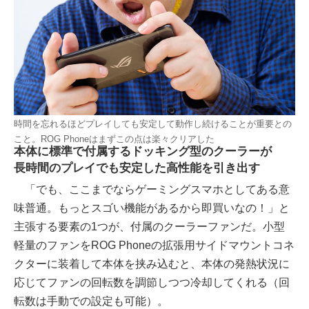
時間を忘れるほどプレイしても安定して動作し続けることが重要との
こと。ROG Phoneはまずこの点は楽々クリアした
本体に標準で付属するドッキング型のクーラーが
長時間のプレイでも安定した高性能を引き出す
「でも、ここまでならゲーミングスマホとしてある意
味普通。もっとスゴい機能があるから即買いなの！」と
主張する要素の1つが、付属のクーラーファンだ。小型
軽量のファンをROG Phoneの拡張用サイドマウントコネ
クターに装着して本体を挟み込むと、本体の発熱状況に
応じてファンの回転数を調節しつつ冷却してくれる（回
転数は手動での設定も可能）。