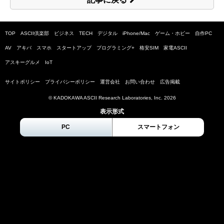
TOP
ASCII倶楽部
ビジネス
TECH
デジタル
iPhone/Mac
ゲーム・ホビー
自作PC
AV
アキバ
スマホ
スタートアップ
プログラミング+
格安SIM
家電ASCII
アスキーグルメ
IoT
サイトポリシー
プライバシーポリシー
運営会社
お問い合わせ
広告掲載
© KADOKAWA ASCII Research Laboratories, Inc.
2026
表示形式
PC
スマートフォン