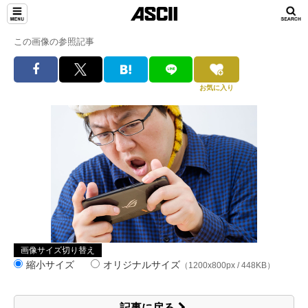
この画像の参照記事
お気に入り
画像サイズ切り替え
縮小サイズ
オリジナルサイズ
（1200x800px / 448KB）
記事に戻る