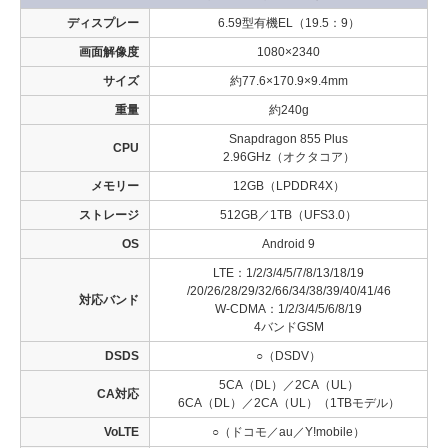
ディスプレー
6.59型有機EL（19.5：9）
画面解像度
1080×2340
サイズ
約77.6×170.9×9.4mm
重量
約240g
Snapdragon 855 Plus
CPU
2.96GHz（オクタコア）
メモリー
12GB（LPDDR4X）
ストレージ
512GB／1TB（UFS3.0）
OS
Android 9
LTE：1/2/3/4/5/7/8/13/18/19
/20/26/28/29/32/66/34/38/39/40/41/46
対応バンド
W-CDMA：1/2/3/4/5/6/8/19
4バンドGSM
DSDS
○（DSDV）
5CA（DL）／2CA（UL）
CA対応
6CA（DL）／2CA（UL）（1TBモデル）
VoLTE
○（ドコモ／au／Y!mobile）