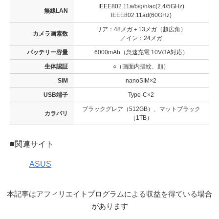
IEEE802.11a/b/g/n/ac(2.4/5GHz)
無線LAN
IEEE802.11ad(60GHz)
リア：48メガ＋13メガ（超広角）
カメラ画素数
／イン：24メガ
バッテリー容量
6000mAh（急速充電 10V/3A対応）
生体認証
○（画面内指紋、顔）
SIM
nanoSIM×2
USB端子
Type-C×2
ブラックグレア（512GB）、マットブラック
カラバリ
（1TB）
■関連サイト
ASUS
本記事はアフィリエイトプログラムによる収益を得ている場合
があります