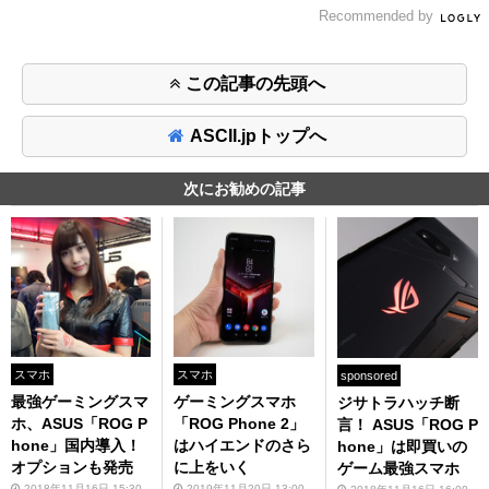
Recommended by
この記事の先頭へ
ASCII.jpトップへ
次にお勧めの記事
スマホ
スマホ
sponsored
最強ゲーミングスマ
ゲーミングスマホ
ジサトラハッチ断
ホ、ASUS「ROG P
「ROG Phone 2」
言！ ASUS「ROG P
hone」国内導入！
はハイエンドのさら
hone」は即買いの
オプションも発売
に上をいく
ゲーム最強スマホ
2018年11月16日 15:30
2019年11月20日 13:00