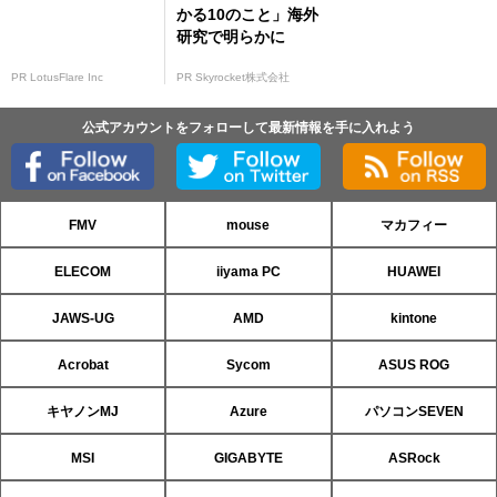
かる10のこと」海外
研究で明らかに
PR LotusFlare Inc
PR Skyrocket株式会社
公式アカウントをフォローして最新情報を手に入れよう
FMV
mouse
マカフィー
ELECOM
iiyama PC
HUAWEI
JAWS-UG
AMD
kintone
Acrobat
Sycom
ASUS ROG
キヤノンMJ
Azure
パソコンSEVEN
MSI
GIGABYTE
ASRock