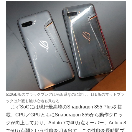
512GB版のブラックブレアは光沢系なのに対し、1TB版のマットブラ
ックは外観も触り心地も異なる
まずSoCには現行最高峰のSnapdragon 855 Plusを搭
載。CPU／GPUともにSnapdragon 855から動作クロッ
クが向上しており、Antutu 7で40万点オーバー、Antutu 8
で50万点弱という性能を叩き出す。この性能を長時間プ