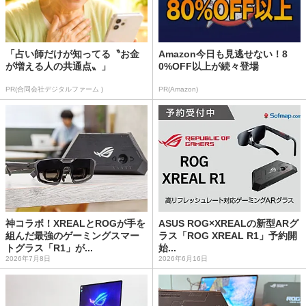
「占い師だけが知ってる〝お金
Amazon今日も見逃せない！8
が増える人の共通点〟」
0%OFF以上が続々登場
PR(合同会社デジタルファーム )
PR(Amazon)
神コラボ！XREALとROGが手を
ASUS ROG×XREALの新型ARグ
組んだ最強のゲーミングスマー
ラス「ROG XREAL R1」予約開
トグラス「R1」が...
始...
2026年7月8日
2026年6月16日