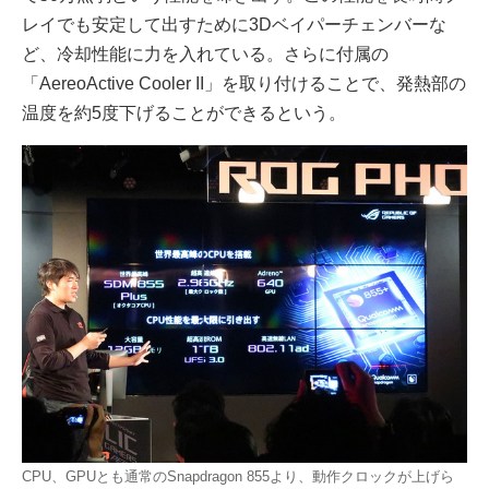
レイでも安定して出すために3Dベイパーチェンバーな
ど、冷却性能に力を入れている。さらに付属の
「AereoActive Cooler II」を取り付けることで、発熱部の
温度を約5度下げることができるという。
CPU、GPUとも通常のSnapdragon 855より、動作クロックが上げら