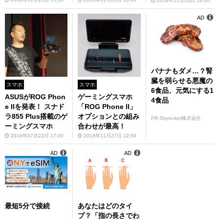
2018年11月16日 16:00
AD
バナナもダメ…？腎
臓を弱らせる悪魔の
スマホ
スマホ
6食品、元気にする1
ASUSがROG Phon
ゲーミングスマホ
4食品
e IIを発表！ スナド
「ROG Phone II」
ラ855 Plus搭載のゲ
オプションとの組み
PR Skyrocket株式会社
ーミングスマホ
合わせが最高！
2019年07月22日 17:00
2019年11月27日 12:00
AD
AD
最短5分で接続
あなたはどのタイ
プ？「指の長さでわ