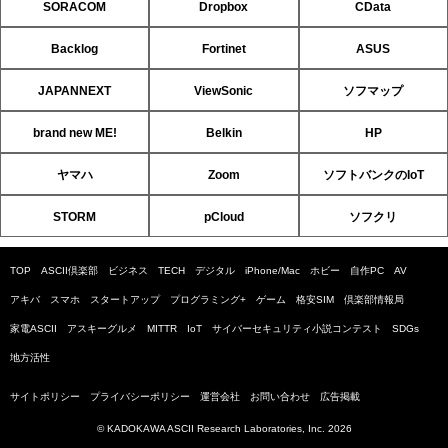
SORACOM
Dropbox
CData
Backlog
Fortinet
ASUS
JAPANNEXT
ViewSonic
ソフマップ
brand new ME!
Belkin
HP
ヤマハ
Zoom
ソフトバンクのIoT
STORM
pCloud
ソフクリ
TOP
ASCII倶楽部
ビジネス
TECH
デジタル
iPhone/Mac
ホビー
自作PC
AV
アキバ
スマホ
スタートアップ
プログラミング+
ゲーム
格安SIM
倶楽部情報局
家電ASCII
アスキーグルメ
MITTR
IoT
サイバーセキュリティ小説コンテスト
SDGs
地方活性
サイトポリシー
プライバシーポリシー
運営会社
お問い合わせ
広告掲載
© KADOKAWA ASCII Research Laboratories, Inc. 2026