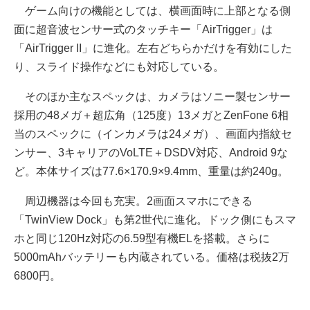
ゲーム向けの機能としては、横画面時に上部となる側
面に超音波センサー式のタッチキー「AirTrigger」は
「AirTrigger II」に進化。左右どちらかだけを有効にした
り、スライド操作などにも対応している。
そのほか主なスペックは、カメラはソニー製センサー
採用の48メガ＋超広角（125度）13メガとZenFone 6相
当のスペックに（インカメラは24メガ）、画面内指紋セ
ンサー、3キャリアのVoLTE＋DSDV対応、Android 9な
ど。本体サイズは77.6×170.9×9.4mm、重量は約240g。
周辺機器は今回も充実。2画面スマホにできる
「TwinView Dock」も第2世代に進化。ドック側にもスマ
ホと同じ120Hz対応の6.59型有機ELを搭載。さらに
5000mAhバッテリーも内蔵されている。価格は税抜2万
6800円。