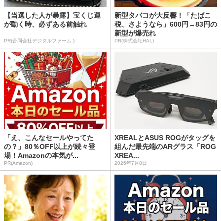
【当選した人が暴露】宝くじ運
新型タバコが大反響！「たばこ
が動く時、必ずある前触れ
税、さようなら」600円→83円の
新型が爆売れ
PR(合同会社デジタルファーム )
PR(株式会社HAL)
「え、こんなセールやってた
XREALとASUS ROGがタッグを
の？」80％OFF以上が続々登
組んだ最先端のARグラス「ROG
場！Amazonの本気が...
XREA...
PR(Amazon)
2026年7月8日