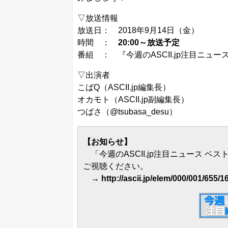
▽放送情報
放送日： 2018年9月14日（金）
時間 ：
20:00～放送予定
番組 ：
『今週のASCII.jp注目ニュー
▽出演者
こばQ（ASCII.jp編集長）
オカモト（ASCII.jp副編集長）
つばさ（
@tsubasa_desu
）
【お知らせ】
「今週のASCII.jp注目ニュース 
ご視聴ください。
→
http://ascii.jp/elem/000/001/655/1