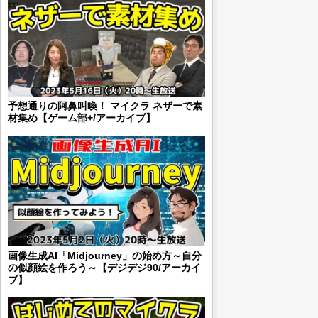
予想通りの阿鼻叫喚！ マイクラ ネザーで素
材集め【ゲーム部+/アーカイブ】
画像生成AI「Midjourney」の始め方～自分
の似顔絵を作ろう～【デジデジ90/アーカイ
ブ】