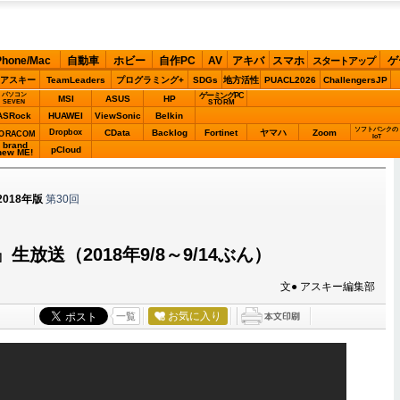
Phone/Mac
自動車
ホビー
自作PC
AV
アキバ
スマホ
ゲ
スタートアップ
アスキー
TeamLeaders
プログラミング+
SDGs
地方活性
PUACL2026
ChallengersJP
パソコン
ゲーミングPC
MSI
ASUS
HP
STORM
SEVEN
ASRock
HUAWEI
ViewSonic
Belkin
ソフトバンクの
Dropbox
CData
Backlog
Fortinet
ヤマハ
Zoom
ORACOM
IoT
brand
pCloud
new ME!
018年版
第30回
』生放送（2018年9/8～9/14ぶん）
文● アスキー編集部
お気に入り
一覧