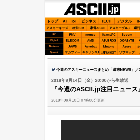
ASCII.jp
トップ
AI
IoT
ビジネス
TECH
デジタル
i
アスキーキッズ
格安SIM
家電ASCII
アスキーグルメ
週刊
FMV
mouse
iiyamaPC
Sycom
PC
ELECOM
AMD
ASUS ROG
Digital
GIGABYTE
JAWS
Acrobat
kintone
Azure
Business
S
JAPANNEXT
マカフィー
キヤノンMJ
ソフマップ
Special
今週のアスキーニュースまとめ「週末NEWS」／2
2018年9月14日（金）20:00から生放送
『今週のASCII.jp注目ニュース
2018年09月10日 07時00分更新