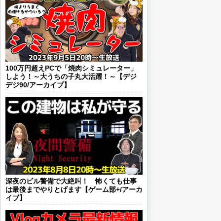
100万円超えPCで「焼肉シミュレーター」
しよう！～大うちの子丸大活躍！～【デジ
デジ90/アーカイブ】
深夜のビル警備で大絶叫！ 怖くても仕事
は最後までやりとげます【ゲーム部+/アーカ
イブ】