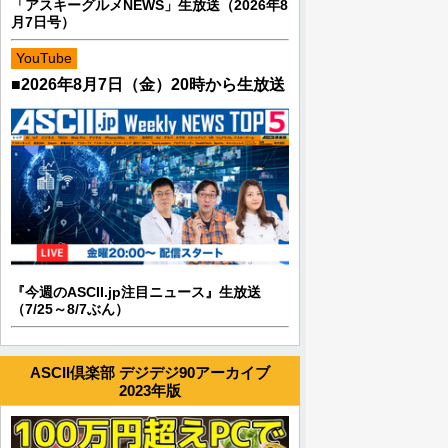
「アスキーグルメNEWS」生放送（2026年8
月7日号）
YouTube
■2026年8月7日（金）20時から生放送
『今週のASCII.jp注目ニュース』生放送
（7/25～8/7ぶん）
ASCII倶楽部 デジデジ90アーカイブ
2023年版