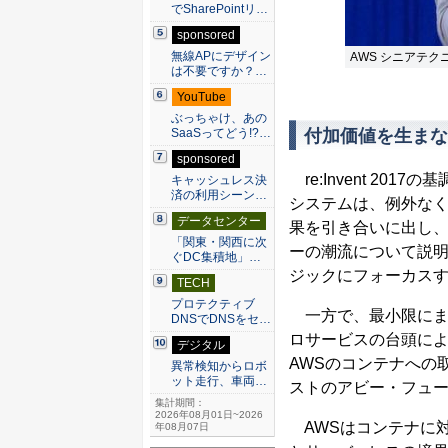
でSharePointリ…
sponsored
無線APにデザイン
AWS シニアテ
は不要ですか？…
YouTube
ぶっちゃけ、あの
付加価値を生まな
SaaSってどう!?…
sponsored
re:Invent 20
キャッシュレス決
済の利用シーン…
システムは、例外な
データセンター
果を引き合いに出し
「関東・関西に次
ーの潮流について説
ぐDC集積地」…
ジックにフォーカス
TECH
プロテクティブ
一方で、最小限にま
DNSでDNSをセ…
ロサービスの台頭に
デジタル
AWSのコンテナへの
異常検知からロボ
ット走行、車両…
ストのアビー・フューラー
集計期間：
2026年08月01日~2026
AWSはコンテナに
年08月07日