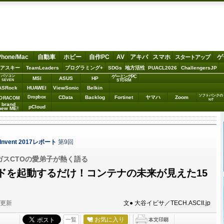
Phone/Mac
自動車
ホビー
自作PC
AV
アキバ
スマホ
ゲ
スタートアップ
アスキー
TeamLeaders
プログラミング+
SDGs
地方活性
PUACL2026
ChallengersJP
パソコン
ゲーミングPC
MSI
ASUS
HP
STORM
SEVEN
ASRock
HUAWEI
ViewSonic
Belkin
ソフトバンクの
Dropbox
CData
Backlog
Fortinet
ヤマハ
Zoom
ORACOM
IoT
brand
pCloud
new ME!
nvent 2017レポート
第9回
でボーガスCTOの愛弟子が熱く語る
ドを起動するだけ！コンテナの未来が見えた15
分更新
文● 大谷イビサ／TECH.ASCII.jp
お気に入り
一覧