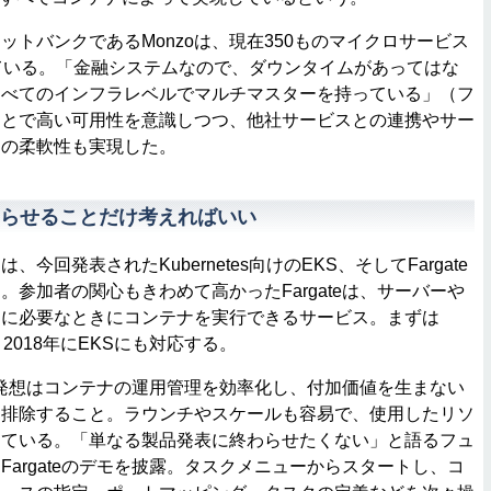
トバンクであるMonzoは、現在350ものマイクロサービス
ている。「金融システムなので、ダウンタイムがあってはな
すべてのインフラレベルでマルチマスターを持っている」（フ
ことで高い可用性を意識しつつ、他社サービスとの連携やサー
めの柔軟性も実現した。
らせることだけ考えればいい
回発表されたKubernetes向けのEKS、そしてFargate
。参加者の関心もきわめて高かったFargateは、サーバーや
しに必要なときにコンテナを実行できるサービス。まずは
2018年にEKSにも対応する。
的な発想はコンテナの運用管理を効率化し、付加価値を生まない
を排除すること。ラウンチやスケールも容易で、使用したリソ
っている。「単なる製品発表に終わらせたくない」と語るフュ
Fargateのデモを披露。タスクメニューからスタートし、コ