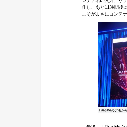
ンテナ名の入力、リ
作し、あと11時間後に
こそがまさにコンテ
Fargateのデモ
最後、「Run My A