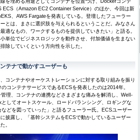
線を埋める用途としてコンテナを位置づけ、Dockerコンテ
S（Amazon EC2 Container Service）のほか、今回は新
向けのEKS、AWS Fargateを発表している。登壇したフューラー
ワーとは、まさに選択肢を与えられるということだ。みなさん
番最適なもの、ワークするものを提供していきたい」と語る。
最小単位でビジネスロジックを動作させ、付加価値を生まない
を排除していくという方向性を示した。
ンテナで動かすユーザーも
、コンテナやオーケストレーションに対する取り組みを振り
けのコンテナサービスであるECSを発表したのは2014年。
ー管理、コンテナの連携などさまざまな痛みを解消し、Well-
Frameworkとしてオートスケール、ロードバランシング、ロギングな
合などを図っていった」と語るフューラー氏。ECSユーザー
に披露し、「基幹システムをECSで動かしているユーザー
した。