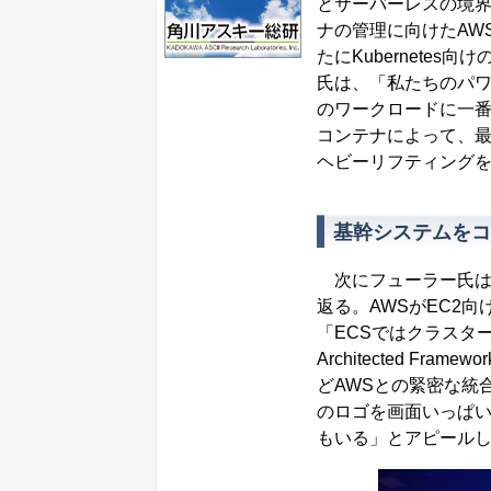
とサーバーレスの境界
ナの管理に向けたAWS EC
たにKubernetes
氏は、「私たちのパ
のワークロードに一
コンテナによって、
ヘビーリフティング
基幹システムをコ
次にフューラー氏は
返る。AWSがEC2向
「ECSではクラスタ
Architected 
どAWSとの緊密な統
のロゴを画面いっぱい
もいる」とアピール