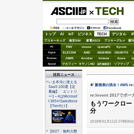
ASCII.jp
TECH
トップ
AI
IoT
ビジネス
TECH
デジタル
i
アスキーキッズ
格安SIM
家電ASCII
アスキーグルメ
週刊
FMV
mouse
iiyamaPC
Sycom
PC
ELECOM
AMD
ASUS ROG
Digital
GIGABYTE
JAWS
Acrobat
kintone
Azure
Business
S
JAPANNEXT
マカフィー
キヤノンMJ
ソフマップ
Special
注目ニュース
いま本当に使える
新発表の洪水！AWS re:I
SaaS 100選【定
番編】 エントリ
re:Invent 2017
ー1～4はMicrosof
t 365やSalesforce
もうワークロー
【Tier付け】
分
2018年01月11日 07時00
【8/27・無料大懇