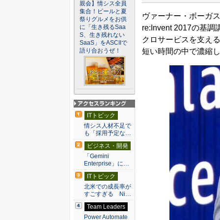
親会】情シス全員
集合！ビールと夏
ヴァーナー・ボーガス
祭りグルメをお供
re:Invent 20
に「生き残るSaa
S、生き残れない
クロサービスを支える
SaaS」をASCIIで
短い時間の中で濃縮
語り合おうぜ！
アクセスランキン
ITトピック
グ
情シス人材不足で
も「採用予定な…
ビジネス・開発
「Gemini
Enterprise」に…
ITトピック
北米での成長率が
すごすぎる Ni…
Team Leaders
Power Automate