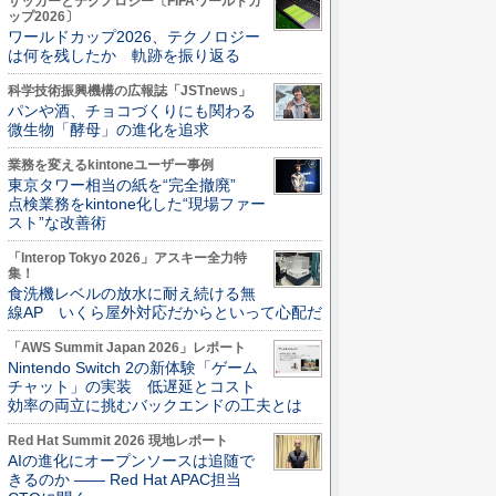
サッカーとテクノロジー〔FIFAワールドカ
ップ2026〕
ワールドカップ2026、テクノロジー
は何を残したか 軌跡を振り返る
科学技術振興機構の広報誌「JSTnews」
パンや酒、チョコづくりにも関わる
微生物「酵母」の進化を追求
業務を変えるkintoneユーザー事例
東京タワー相当の紙を“完全撤廃”
点検業務をkintone化した“現場ファー
スト”な改善術
「Interop Tokyo 2026」アスキー全力特
集！
食洗機レベルの放水に耐え続ける無
線AP いくら屋外対応だからといって心配だ
「AWS Summit Japan 2026」レポート
Nintendo Switch 2の新体験「ゲーム
チャット」の実装 低遅延とコスト
効率の両立に挑むバックエンドの工夫とは
Red Hat Summit 2026 現地レポート
AIの進化にオープンソースは追随で
きるのか ―― Red Hat APAC担当