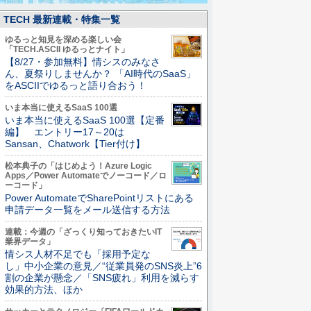
TECH 最新連載・特集一覧
ゆるっと知見を深める楽しい会
「TECH.ASCII ゆるっとナイト」
【8/27・参加無料】情シスのみなさ
ん、夏祭りしませんか？ 「AI時代のSaaS」
をASCIIでゆるっと語り合おう！
いま本当に使えるSaaS 100選
いま本当に使えるSaaS 100選【定番
編】 エントリー17～20は
Sansan、Chatwork【Tier付け】
松本典子の「はじめよう！Azure Logic
Apps／Power Automateでノーコード／ロ
ーコード」
Power AutomateでSharePointリストにある
申請データ一覧をメール送信する方法
連載：今週の「ざっくり知っておきたいIT
業界データ」
情シス人材不足でも「採用予定な
し」中小企業の意見／“従業員発のSNS炎上”6
割の企業が懸念／「SNS疲れ」利用を減らす
効果的方法、ほか