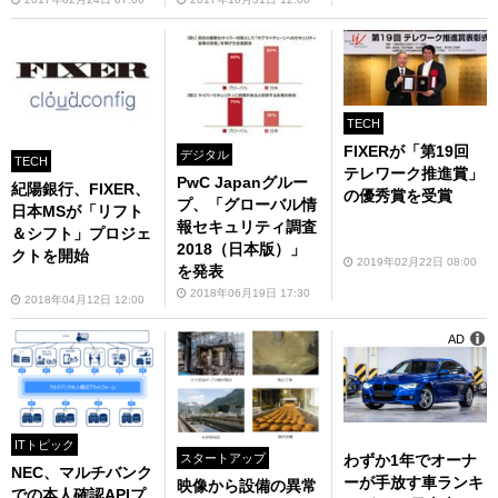
TECH
FIXERが「第19回
デジタル
TECH
テレワーク推進賞」
PwC Japanグルー
紀陽銀行、FIXER、
の優秀賞を受賞
プ、「グローバル情
日本MSが「リフト
報セキュリティ調査
＆シフト」プロジェ
2018（日本版）」
クトを開始
2019年02月22日 08:00
を発表
2018年06月19日 17:30
2018年04月12日 12:00
AD
ITトピック
スタートアップ
わずか1年でオーナ
NEC、マルチバンク
ーが手放す車ランキ
映像から設備の異常
での本人確認APIプ