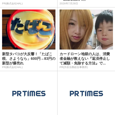
PR(株式会社HAL)
2026年7月29日
新型タバコが大反響！「たばこ
カードローン地獄の人は、消費
税、さようなら」600円→83円の
者金融が教えない『返済停止し
新型が爆売れ
て減額・免除する方法』で...
PR(株式会社HAL)
PR(渋谷法務総合事務所)