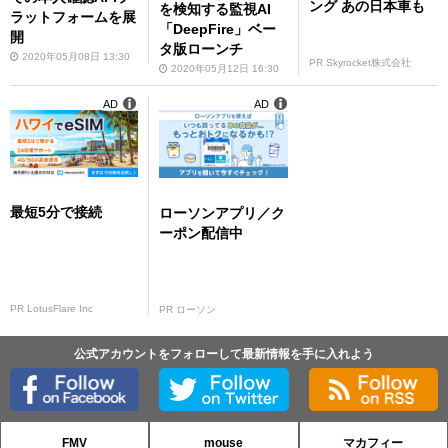
ング あの日本車も
を検知する監視AI
ラットフォームを展
「DeepFire」ベー
開
タ版ローンチ
2020年05月08日 13:30
PR Skyrocket株式会社
2020年05月12日 16:30
AD
AD
最短5分で接続
ローソンアプリ／ク
ーポン配信中
PR LotusFlare Inc
PR ローソン
公式アカウントをフォローして最新情報を手に入れよう
FMV
mouse
マカフィー