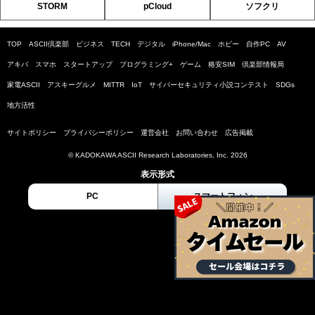
STORM
pCloud
ソフクリ
TOP
ASCII倶楽部
ビジネス
TECH
デジタル
iPhone/Mac
ホビー
自作PC
AV
アキバ
スマホ
スタートアップ
プログラミング+
ゲーム
格安SIM
倶楽部情報局
家電ASCII
アスキーグルメ
MITTR
IoT
サイバーセキュリティ小説コンテスト
SDGs
地方活性
サイトポリシー
プライバシーポリシー
運営会社
お問い合わせ
広告掲載
© KADOKAWA ASCII Research Laboratories, Inc. 2026
表示形式
PC
スマートフォン