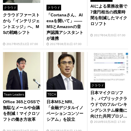
AIによる業務改善で
クラウド
クラウド
7億円相当の残業時
クラウドファースト
「Cortanaさん、Al
間を削減したマイク
から「インテリジェ
exaを開いて」――
ロソフト
ントエッジ」へ、M
MSとAmazonの音
Sの戦略シフト
声認識アシスタント
2017年04月20日 07:00
が連携
2017年05月12日 07:00
2017年08月31日 07:00
クラウド
日本マイクロソフ
Team Leaders
TECH
ト、パブリッククラ
Office 365とOSSで
日本MSとNRI、
ウドでのフルバンキ
無駄なメールや会議
「金融デジタルイノ
ングシステム稼働に
を削減！マイクロソ
ベーションコンソー
向けた共同プロジェ
フトの働き方改革
シアム」を設立
クト
2018年03月26日 17:40
2017年02月24日 07:00
2017年10月31日 12:00