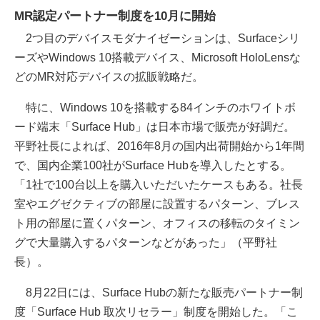
MR認定パートナー制度を10月に開始
2つ目のデバイスモダナイゼーションは、Surfaceシリ
ーズやWindows 10搭載デバイス、Microsoft HoloLensな
どのMR対応デバイスの拡販戦略だ。
特に、Windows 10を搭載する84インチのホワイトボ
ード端末「Surface Hub」は日本市場で販売が好調だ。
平野社長によれば、2016年8月の国内出荷開始から1年間
で、国内企業100社がSurface Hubを導入したとする。
「1社で100台以上を購入いただいたケースもある。社長
室やエグゼクティブの部屋に設置するパターン、ブレス
ト用の部屋に置くパターン、オフィスの移転のタイミン
グで大量購入するパターンなどがあった」（平野社
長）。
8月22日には、Surface Hubの新たな販売パートナー制
度「Surface Hub 取次リセラー」制度を開始した。「こ