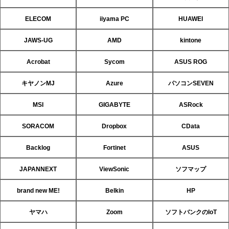
ELECOM
iiyama PC
HUAWEI
JAWS-UG
AMD
kintone
Acrobat
Sycom
ASUS ROG
キヤノンMJ
Azure
パソコンSEVEN
MSI
GIGABYTE
ASRock
SORACOM
Dropbox
CData
Backlog
Fortinet
ASUS
JAPANNEXT
ViewSonic
ソフマップ
brand new ME!
Belkin
HP
ヤマハ
Zoom
ソフトバンクのIoT