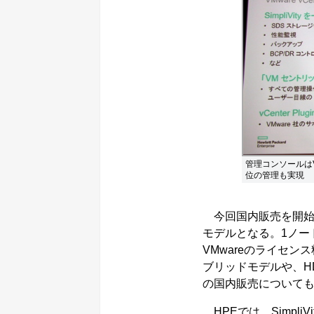
管理コンソールはV
位の管理も実現
今回国内販売を開始した
モデルとなる。1ノー
VMwareのライセン
ブリッドモデルや、H
の国内販売について
HPEでは、Simpli