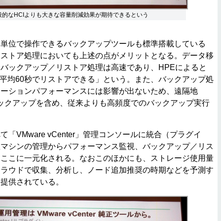
yでは一般的なHCIよりも大きな容量削減効果が期待できるという
単位で操作できるバックアップツールも標準搭載している
リストア処理においても上述の点がメリットとなる。データ移
バックアップ／リストア処理は高速であり、HPEによると
は平均60秒でリストアできる」という。また、バックアップ処
ケーションパフォーマンスには影響が出ないため、遠隔地
ックアップを含め、従来よりも高頻度でのバックアップ実行
VMware vCenter」管理コンソールに統合（プラグイ
想マシンの管理からパフォーマンス監視、バックアップ／リス
てここに一元化される。なおこのほかにも、ストレージ使用量
クラウドで収集、分析し、ノード追加推奨の時期などを予測す
も提供されている。