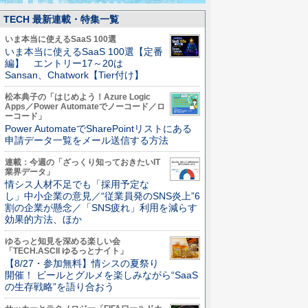
TECH 最新連載・特集一覧
いま本当に使えるSaaS 100選
いま本当に使えるSaaS 100選【定番
編】 エントリー17～20は
Sansan、Chatwork【Tier付け】
松本典子の「はじめよう！Azure Logic
Apps／Power Automateでノーコード／ロ
ーコード」
Power AutomateでSharePointリストにある
申請データ一覧をメール送信する方法
連載：今週の「ざっくり知っておきたいIT
業界データ」
情シス人材不足でも「採用予定な
し」中小企業の意見／“従業員発のSNS炎上”6
割の企業が懸念／「SNS疲れ」利用を減らす
効果的方法、ほか
ゆるっと知見を深める楽しい会
「TECH.ASCII ゆるっとナイト」
【8/27・参加無料】情シスの夏祭り
開催！ ビールとグルメを楽しみながら“SaaS
の生存戦略”を語り合おう