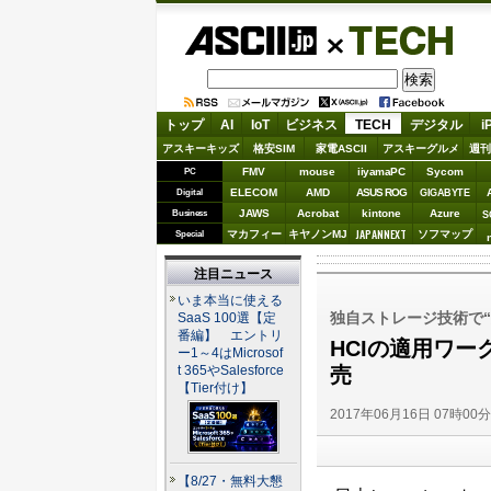
ASCII.jp
TECH
トップ
AI
IoT
ビジネス
TECH
デジタル
i
アスキーキッズ
格安SIM
家電ASCII
アスキーグルメ
週刊
FMV
mouse
iiyamaPC
Sycom
PC
ELECOM
AMD
ASUS ROG
Digital
GIGABYTE
JAWS
Acrobat
kintone
Azure
Business
S
JAPANNEXT
マカフィー
キヤノンMJ
ソフマップ
Special
注目ニュース
いま本当に使える
独自ストレージ技術で
SaaS 100選【定
番編】 エントリ
HCIの適用ワークロ
ー1～4はMicrosof
売
t 365やSalesforce
【Tier付け】
2017年06月16日 07時00
【8/27・無料大懇