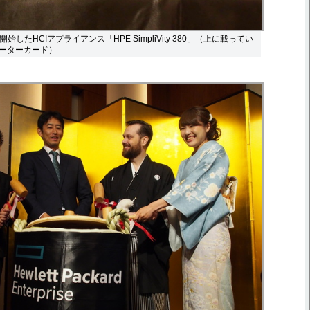
始したHCIアプライアンス「HPE SimpliVity 380」（上に載ってい
ーターカード）