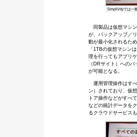
SimpliVit
同製品は仮想マシン
が、バックアップ／
動が最小化されるため
「1TBの仮想マシン
理を行ってもアプリ
（DRサイト）へのバ
が可能となる。
運用管理操作はすべて「
ン）されており、仮
トア操作などがすべ
などの統計データを
るクラウドサービス