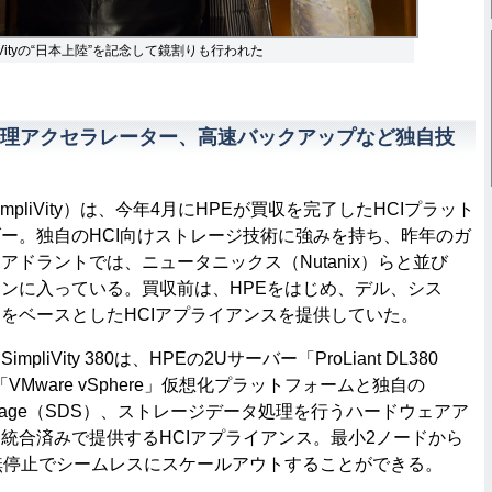
iVityの“日本上陸”を記念して鏡割りも行われた
理アクセラレーター、高速バックアップなど独自技
pliVity）は、今年4月にHPEが買収を完了したHCIプラット
ー。独自のHCI向けストレージ技術に強みを持ち、昨年のガ
アドラントでは、ニュータニックス（Nutanix）らと並び
ンに入っている。買収前は、HPEをはじめ、デル、シス
をベースとしたHCIアプライアンスを提供していた。
iVity 380は、HPEの2Uサーバー「ProLiant DL380
VMware vSphere」仮想化プラットフォームと独自の
ned Storage（SDS）、ストレージデータ処理を行うハードウェアア
統合済みで提供するHCIアプライアンス。最小2ノードから
無停止でシームレスにスケールアウトすることができる。