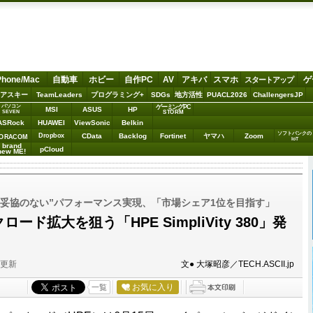
Phone/Mac
自動車
ホビー
自作PC
AV
アキバ
スマホ
ゲ
スタートアップ
アスキー
TeamLeaders
プログラミング+
SDGs
地方活性
PUACL2026
ChallengersJP
パソコン
ゲーミングPC
MSI
ASUS
HP
STORM
SEVEN
ASRock
HUAWEI
ViewSonic
Belkin
ソフトバンクの
Dropbox
CData
Backlog
Fortinet
ヤマハ
Zoom
ORACOM
IoT
brand
pCloud
new ME!
“妥協のない”パフォーマンス実現、「市場シェア1位を目指す」
ード拡大を狙う「HPE SimpliVity 380」発
分更新
文● 大塚昭彦／TECH.ASCII.jp
お気に入り
一覧