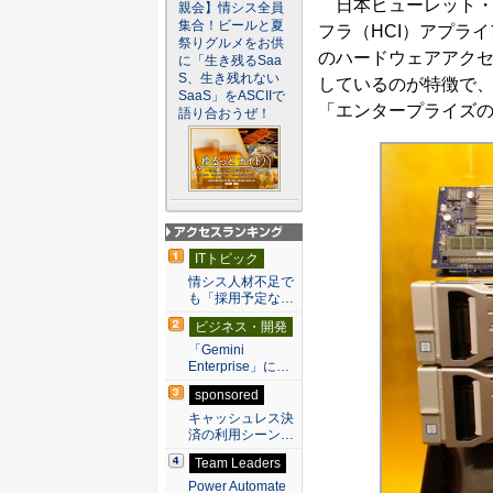
日本ヒューレット・パ
親会】情シス全員
集合！ビールと夏
フラ（HCI）アプライア
祭りグルメをお供
のハードウェアアク
に「生き残るSaa
S、生き残れない
しているのが特徴で、
SaaS」をASCIIで
「エンタープライズの
語り合おうぜ！
アクセスランキン
ITトピック
グ
情シス人材不足で
も「採用予定な…
ビジネス・開発
「Gemini
Enterprise」に…
sponsored
キャッシュレス決
済の利用シーン…
Team Leaders
Power Automate