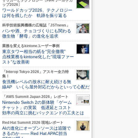
サッカーとテクノロジー〔FIFAワールドカ
ップ2026〕
ワールドカップ2026、テクノロジー
は何を残したか 軌跡を振り返る
科学技術振興機構の広報誌「JSTnews」
パンや酒、チョコづくりにも関わる
微生物「酵母」の進化を追求
業務を変えるkintoneユーザー事例
東京タワー相当の紙を“完全撤廃”
点検業務をkintone化した“現場ファー
スト”な改善術
「Interop Tokyo 2026」アスキー全力特
集！
食洗機レベルの放水に耐え続ける無
線AP いくら屋外対応だからといって心配だ
「AWS Summit Japan 2026」レポート
Nintendo Switch 2の新体験「ゲーム
チャット」の実装 低遅延とコスト
効率の両立に挑むバックエンドの工夫とは
Red Hat Summit 2026 現地レポート
AIの進化にオープンソースは追随で
きるのか ―― Red Hat APAC担当