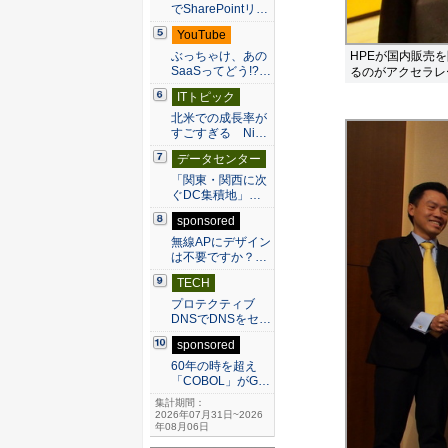
でSharePointリ…
YouTube
HPEが国内販売を開
ぶっちゃけ、あの
SaaSってどう!?…
るのがアクセラレ
ITトピック
北米での成長率が
すごすぎる Ni…
データセンター
「関東・関西に次
ぐDC集積地」…
sponsored
無線APにデザイン
は不要ですか？…
TECH
プロテクティブ
DNSでDNSをセ…
sponsored
60年の時を超え
「COBOL」がG…
集計期間：
2026年07月31日~2026
年08月06日