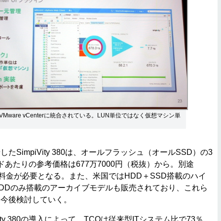
Mware vCenterに統合されている。LUN単位ではなく仮想マシン単
SimpiVity 380は、オールフラッシュ（オールSSD）の3
ドあたりの参考価格は677万7000円（税抜）から。別途
ス料金が必要となる。また、米国ではHDD＋SSD搭載のハイ
DDのみ搭載のアーカイブモデルも販売されており、これら
も今後検討していく。
Vity 380の導入によって、TCOは従来型ITシステム比で73％、