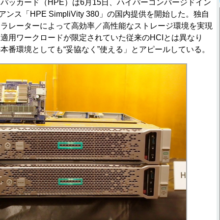
ッカード（HPE）は6月15日、ハイパーコンバージドイン
ンス「HPE SimpliVity 380」の国内提供を開始した。独自
セラレーターによって高効率／高性能なストレージ環境を実現
適用ワークロードが限定されていた従来のHCIとは異なり
本番環境としても“妥協なく”使える」とアピールしている。