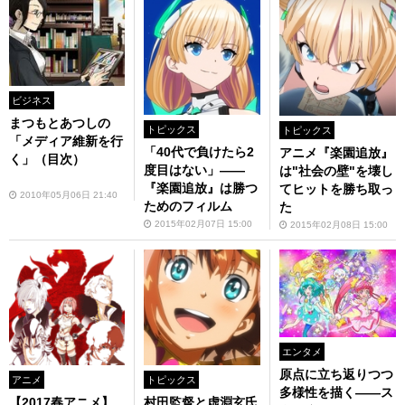
ビジネス
まつもとあつしの
トピックス
トピックス
「メディア維新を行
「40代で負けたら2
アニメ『楽園追放』
く」（目次）
度目はない」――
は"社会の壁"を壊し
『楽園追放』は勝つ
てヒットを勝ち取っ
2010年05月06日 21:40
ためのフィルム
た
2015年02月07日 15:00
2015年02月08日 15:00
エンタメ
原点に立ち返りつつ
アニメ
トピックス
多様性を描く――ス
【2017春アニメ】
村田監督と虚淵玄氏