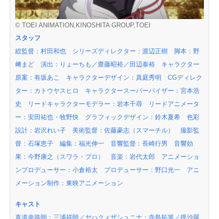
© TOEI ANIMATION,KINOSHITA GROUP,TOEI
スタッフ
総監督：村田和也 シリーズディレクター：渡辺正樹 脚本：野
﨑まど 演出：りょーちも／齋藤昭裕／田辺泰裕 キャラクター
原案：有坂あこ キャラクターデザイン：真庭秀明 CGディレク
ター：カトウヤスヒロ キャラクタースーパーバイザー：宮本浩
史 リードキャラクターモデラー：岩本千尋 リードアニメータ
ー：安田祐也・牧野快 グラフィックデザイン：鈴木夏希 色彩
設計：岩沢れい子 美術監督：佐藤豪志（スマーチル） 撮影監
督：石塚恵子 編集：福光伸一 音響監督：長崎行男 音響効
果：今野康之（スワラ・プロ） 音楽：岩代太郎 アニメーショ
ンプロデューサー：小倉裕太 プロデューサー：野口光一 アニ
メーション制作：東映アニメーション
キャスト
真道幸路朗：三浦祥朗／ヤハクィザシュニナ：寺島拓篤／徭沙羅