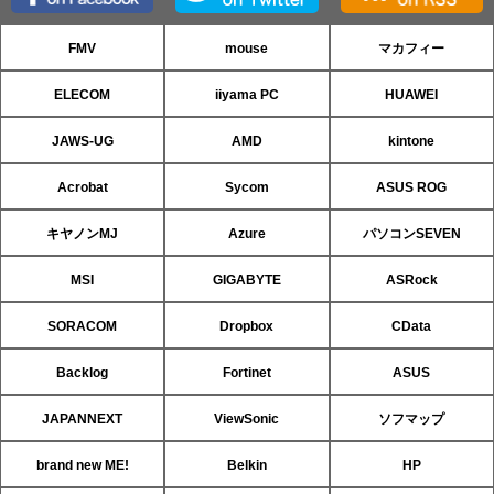
FMV
mouse
マカフィー
ELECOM
iiyama PC
HUAWEI
JAWS-UG
AMD
kintone
Acrobat
Sycom
ASUS ROG
キヤノンMJ
Azure
パソコンSEVEN
MSI
GIGABYTE
ASRock
SORACOM
Dropbox
CData
Backlog
Fortinet
ASUS
JAPANNEXT
ViewSonic
ソフマップ
brand new ME!
Belkin
HP