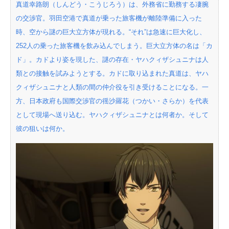
真道幸路朗（しんどう・こうじろう）は、外務省に勤務する凄腕
の交渉官。羽田空港で真道が乗った旅客機が離陸準備に入った
時、空から謎の巨大立方体が現れる。“それ”は急速に巨大化し、
252人の乗った旅客機を飲み込んでしまう。巨大立方体の名は「カ
ド」。カドより姿を現した、謎の存在・ヤハクィザシュニナは人
類との接触を試みようとする。カドに取り込まれた真道は、ヤハ
クィザシュニナと人類の間の仲介役を引き受けることになる。一
方、日本政府も国際交渉官の徭沙羅花（つかい・さらか）を代表
として現場へ送り込む。ヤハクィザシュニナとは何者か。そして
彼の狙いは何か。