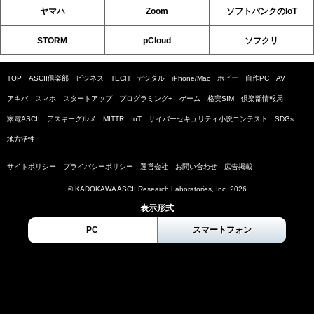
ヤマハ
Zoom
ソフトバンクのIoT
STORM
pCloud
ソフクリ
TOP
ASCII倶楽部
ビジネス
TECH
デジタル
iPhone/Mac
ホビー
自作PC
AV
アキバ
スマホ
スタートアップ
プログラミング+
ゲーム
格安SIM
倶楽部情報局
家電ASCII
アスキーグルメ
MITTR
IoT
サイバーセキュリティ小説コンテスト
SDGs
地方活性
サイトポリシー
プライバシーポリシー
運営会社
お問い合わせ
広告掲載
© KADOKAWA ASCII Research Laboratories, Inc. 2026
表示形式
PC
スマートフォン