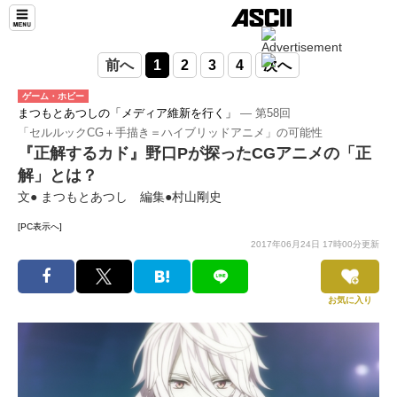
前へ
1
2
3
4
次へ
ゲーム・ホビー
まつもとあつしの「メディア維新を行く」
― 第58回
「セルルックCG＋手描き＝ハイブリッドアニメ」の可能性
『正解するカド』野口Pが探ったCGアニメの「正
解」とは？
文● まつもとあつし 編集●村山剛史
[PC表示へ]
2017年06月24日 17時00分更新
お気に入り