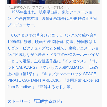
『正解するカド』プロデューサー野口光一氏
1965年生まれ。岐阜県出身。東映アニメーショ
ン 企画営業本部 映像企画部長代理 兼 映像企画室
プロデューサー。
CGスタジオの草分けと言えるリンクスで腕を磨き
1995年に渡米、映画のVFX制作に従事。帰国後はポ
リゴン・ピクチュアズなどを経て、東映アニメーショ
ンに所属しながら映画・ドラマのVFXスーパーバイザ
ーとして活躍。主な担当作品に『イノセンス』『ゴジ
ラ FINAL WARS』『男たちの大和/YAMATO』『坂の
上の雲（第1部）』『キャプテンハーロック SPACE
PIRATE CAPTAIN HARLOCK』『楽園追放 -Expelled
from Paradise-』『正解するカド』等。
ストーリー：『正解するカド』