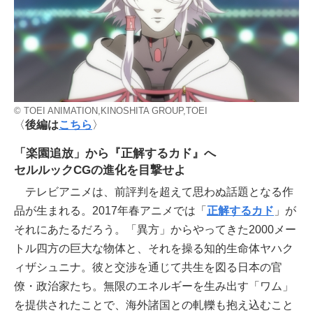
© TOEI ANIMATION,KINOSHITA GROUP,TOEI
〈
後編は
こちら
〉
「楽園追放」から『正解するカド』へ
セルルックCGの進化を目撃せよ
テレビアニメは、前評判を超えて思わぬ話題となる作
品が生まれる。2017年春アニメでは「
正解するカド
」が
それにあたるだろう。「異方」からやってきた2000メー
トル四方の巨大な物体と、それを操る知的生命体ヤハク
ィザシュニナ。彼と交渉を通じて共生を図る日本の官
僚・政治家たち。無限のエネルギーを生み出す「ワム」
を提供されたことで、海外諸国との軋轢も抱え込むこと