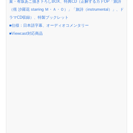
案・有坂あこ描き下ろしBOX、特典CD（正解するカドOP「旅詩
（徭 沙羅花 starring Ｍ・Ａ・Ｏ）」「旅詩（instrumental）」、ド
ラマCD収録）、特製ブックレット
■仕様：日本語字幕、オーディオコメンタリー
■Viewcast対応商品