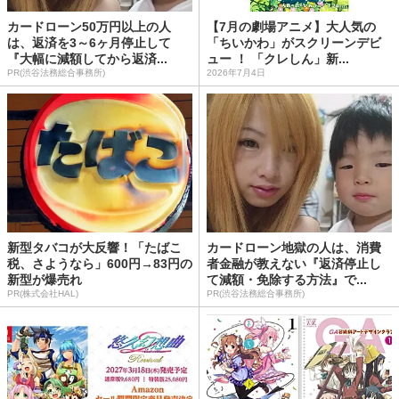
カードローン50万円以上の人
【7月の劇場アニメ】大人気の
は、返済を3～6ヶ月停止して
「ちいかわ」がスクリーンデビ
『大幅に減額してから返済...
ュー ！ 「クレしん」新...
PR(渋谷法務総合事務所)
2026年7月4日
新型タバコが大反響！「たばこ
カードローン地獄の人は、消費
税、さようなら」600円→83円の
者金融が教えない『返済停止し
新型が爆売れ
て減額・免除する方法』で...
PR(株式会社HAL)
PR(渋谷法務総合事務所)