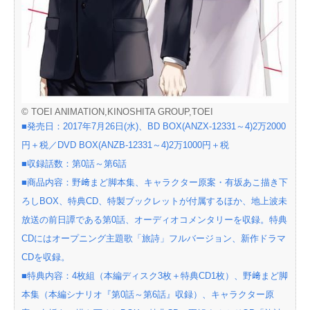
© TOEI ANIMATION,KINOSHITA GROUP,TOEI
■発売日：2017年7月26日(水)、BD BOX(ANZX-12331～4)2万2000
円＋税／DVD BOX(ANZB-12331～4)2万1000円＋税
■収録話数：第0話～第6話
■商品内容：野﨑まど脚本集、キャラクター原案・有坂あこ描き下
ろしBOX、特典CD、特製ブックレットが付属するほか、地上波未
放送の前日譚である第0話、オーディオコメンタリーを収録。特典
CDにはオープニング主題歌「旅詩」フルバージョン、新作ドラマ
CDを収録。
■特典内容：4枚組（本編ディスク3枚＋特典CD1枚）、野﨑まど脚
本集（本編シナリオ『第0話～第6話』収録）、キャラクター原