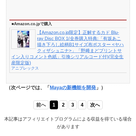
■Amazon.co.jpで購入
【Amazon.co.jp限定】正解するカド Blu-
ray Disc BOX 1(全巻購入特典:「有坂あこ
描き下ろし絵柄B1サイズ布ポスター <ヤハ
クィザシュニナ>」「野﨑まどプリントサ
イン入りコメント色紙」引換シリアルコード付)(完全生
産限定版)
アニプレックス
（次ページでは、「
Mayaの新機能を開発
」）
前へ
1
2
3
4
次へ
本記事はアフィリエイトプログラムによる収益を得ている場合
があります