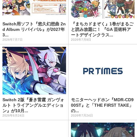
Switch用ソフト『悠久幻想曲 2n
『まちカドまぞく』1巻がまるご
d Album リバイバル』が2027年
と読み放題に！ 『GA 芸術科ア
3...
ートデザインクラス...
2026年7月7日
2026年7月9日
Switch 2版『蒼き雷霆 ガンヴォ
モニターヘッドホン『MDR-CD9
ルト トライアングルエディショ
00ST』と「THE FIRST TAKE」
ン』が10月...
の...
2026年6月24日
2026年7月24日