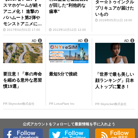
ター☆トゥインクル
スマホゲームが続々
が回した“利他的な
プリキュアが届けた
アニメ化！ 進撃の
歯車”
いもの
バハムート第2弾や
2019年05月11日 16:00
モンストアニメに注
目！
2017年04月01日 17:00
2013年10月12日 12:00
AD
AD
AD
要注意！「車の寿命
最短5分で接続
「世界で最も美しい
を縮める意外な悪習
顔ランキング」日本
慣19選」
人トップに驚き！
PR Skyrocket株式会社
PR LotusFlare Inc
PR Skyrocket株式会社
公式アカウントをフォローして最新情報を手に入れよう