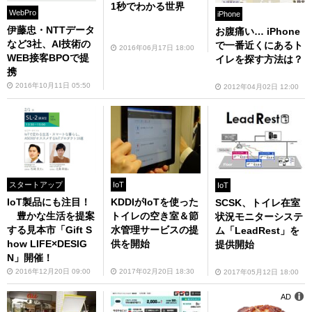
1秒でわかる世界
WebPro
iPhone
伊藤忠・NTTデータ
お腹痛い… iPhone
など3社、AI技術の
で一番近くにあるト
2016年06月17日 18:00
WEB接客BPOで提
イレを探す方法は？
携
2016年10月11日 05:50
2012年04月02日 12:00
スタートアップ
IoT
IoT
IoT製品にも注目！
KDDIがIoTを使った
SCSK、トイレ在室
豊かな生活を提案
トイレの空き室＆節
状況モニターシステ
する見本市「Gift S
水管理サービスの提
ム「LeadRest」を
how LIFE×DESIG
供を開始
提供開始
N」開催！
2016年12月20日 09:00
2017年02月20日 18:30
2017年05月12日 18:00
AD