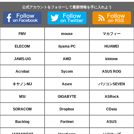
公式アカウントをフォローして最新情報を手に入れよう
FMV
mouse
マカフィー
ELECOM
iiyama PC
HUAWEI
JAWS-UG
AMD
kintone
Acrobat
Sycom
ASUS ROG
キヤノンMJ
Azure
パソコンSEVEN
MSI
GIGABYTE
ASRock
SORACOM
Dropbox
CData
Backlog
Fortinet
ASUS