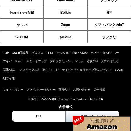
JAPANNEXT
ViewSonic
ソフマップ
brand new ME!
Belkin
HP
ヤマハ
Zoom
ソフトバンクのIoT
STORM
pCloud
ソフクリ
TOP
ASCII倶楽部
ビジネス
TECH
デジタル
iPhone/Mac
ホビー
自作PC
AV
アキバ
スマホ
スタートアップ
プログラミング+
ゲーム
格安SIM
倶楽部情報局
家電ASCII
アスキーグルメ
MITTR
IoT
サイバーセキュリティ小説コンテスト
SDGs
地方活性
サイトポリシー
プライバシーポリシー
運営会社
お問い合わせ
広告掲載
© KADOKAWA ASCII Research Laboratories, Inc. 2026
表示形式
PC
スマートフォン