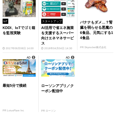
IoT
スタートアップ
バナナもダメ…？腎
臓を弱らせる悪魔の
KDDI、IoTでゴミ箱
AI活用で省エネ施策
6食品、元気にする1
を監視実験
を支援するスーパー
4食品
向けエネマネサービ
ス
PR Skyrocket株式会社
2017年09月08日 14:00
2018年04月04日 14:30
AD
AD
最短5分で接続
ローソンアプリ／ク
ーポン配信中
PR LotusFlare Inc
PR ローソン