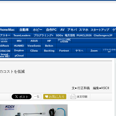
Phone/Mac
自動車
ホビー
自作PC
AV
アキバ
スマホ
ゲ
スタートアップ
アスキー
TeamLeaders
プログラミング+
SDGs
地方活性
PUACL2026
ChallengersJP
パソコン
ゲーミングPC
MSI
ASUS
HP
STORM
SEVEN
ASRock
HUAWEI
ViewSonic
Belkin
ソフトバンクの
Dropbox
CData
Backlog
Fortinet
ヤマハ
Zoom
ORACOM
IoT
brand
pCloud
new ME!
のコストを低減
文● 行正和義 編集●ASCII
お気に入り
一覧