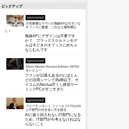
ピックアップ
sponsored
才色兼備なヤマハの無線APはモダンな
オフィスに最適 これなら違和感な
し！
無線APにデザインは不要です
か？ ブラックスケルトンモデ
ルは今どきのオフィスにめちゃ
なじむんです
sponsored
Silent Master Noctua Edition X870A
をレビュー
ファンが12基もあるのにほとん
どの活用シーンで35dB以下、サ
イコムのNoctua尽くし静音ゲー
ミングPCがすごすぎた
sponsored
フォーティネット フィールドCTOがAI
とIT部門の付き合い方を語る
AIに振り回されないIT部門になる
ため、IT部門が今考えなければな
らないこと