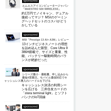
sponsored
エムエスアイコンピュータージャパン
「MAESTRO 500 WIRELESS」
約1万円でノイキャン、デュアル
接続ってマジ？ MSIのゲーミン
グヘッドセットのコスパがどう
かしている
sponsored
MSI「Prestige 13 AI+ A3M」レビュー
13インチビジネスノートの理想
を詰め込んだ新型、Core Ultra 9
386H搭載で、サイズと重量、性
能、バッテリー駆動時間のバラ
ンスが絶妙だった
sponsored
シリーズ最小・最軽量、申し込みから
最短4営業日。モバイル通信対応でキ
ャッシュレス導入のハードルを下げる
キャッシュレス決済の利用シー
ンを広げる 三井住友カードの
「stera terminal light」とソフト
バンクのIoT回線
sponsored