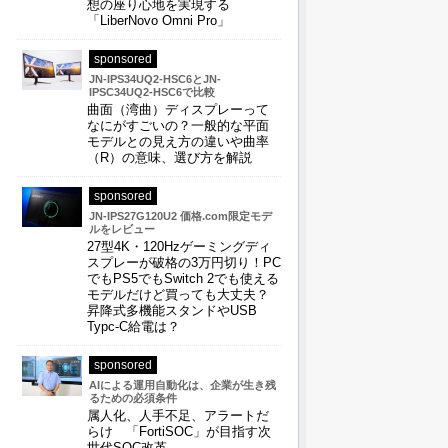
想の座り心地を実現する
「LiberNovo Omni Pro」
sponsored
JN-IPS34UQ2-HSC6とJN-
IPSC34UQ2-HSC6で比較
曲面（湾曲）ディスプレーって
なにがすごいの？一般的な平面
モデルとの見え方の違いや曲率
（R）の意味、選び方を解説
sponsored
JN-IPS27G120U2 価格.com限定モデ
ルをレビュー
27型4K・120Hzゲーミングディ
スプレーが破格の3万円切り！PC
でもPS5でもSwitch 2でも使える
モデルだけど買っても大丈夫？
昇降式多機能スタンドやUSB
Typc-C給電は？
sponsored
AIによる運用自動化は、企業が生き残
るための必須条件
属人化、人手不足、アラートだ
らけ 「FortiSOC」が目指す次
世代SOC改革