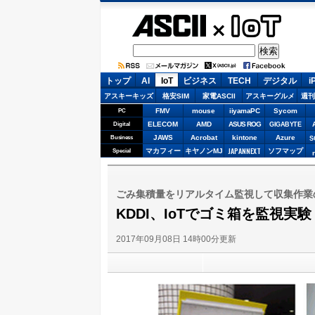
ASCII.jp
IoT
トップ
AI
IoT
ビジネス
TECH
デジタル
i
アスキーキッズ
格安SIM
家電ASCII
アスキーグルメ
週刊
FMV
mouse
iiyamaPC
Sycom
PC
ELECOM
AMD
ASUS ROG
Digital
GIGABYTE
JAWS
Acrobat
kintone
Azure
Business
S
JAPANNEXT
マカフィー
キヤノンMJ
ソフマップ
Special
ごみ集積量をリアルタイム監視して収集作業
KDDI、IoTでゴミ箱を監視実験
2017年09月08日 14時00分更新