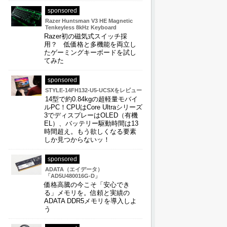
sponsored
Razer Huntsman V3 HE Magnetic
Tenkeyless 8kHz Keyboard
Razer初の磁気式スイッチ採
用？ 低価格と多機能を両立し
たゲーミングキーボードを試し
てみた
sponsored
STYLE-14FH132-U5-UCSXをレビュー
14型で約0.84kgの超軽量モバイ
ルPC！CPUはCore Ultraシリーズ
3でディスプレーはOLED（有機
EL）、バッテリー駆動時間は13
時間超え。もう欲しくなる要素
しか見つからないッ！
sponsored
ADATA（エイデータ）
「AD5U480016G-D」
価格高騰の今こそ「安心でき
る」メモリを。信頼と実績の
ADATA DDR5メモリを導入しよ
う