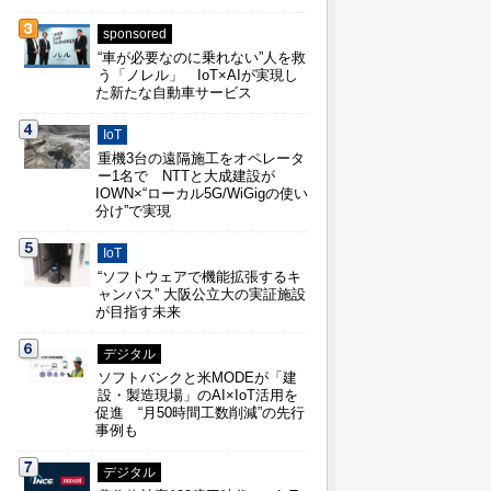
sponsored
“車が必要なのに乗れない”人を救
う「ノレル」 IoT×AIが実現し
た新たな自動車サービス
IoT
重機3台の遠隔施工をオペレータ
ー1名で NTTと大成建設が
IOWN×“ローカル5G/WiGigの使い
分け”で実現
IoT
“ソフトウェアで機能拡張するキ
ャンパス” 大阪公立大の実証施設
が目指す未来
デジタル
ソフトバンクと米MODEが「建
設・製造現場」のAI×IoT活用を
促進 “月50時間工数削減”の先行
事例も
デジタル