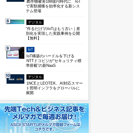
農作物被害188億円時代に IoT
で害獣捕獲を効率化する新シス
テム登場
デジタル
“作るだけ”のIoTはもう古い｜差
別化を実現した実践事例を公開
【無料】
IoT
IoT構築のハードルを下げる
NTTドコビジが“セキュリティ標
準搭載”の新NaaS
デジタル
1NCEとLEOTEK、AI対応スマー
ト照明インフラをグローバルに
展開