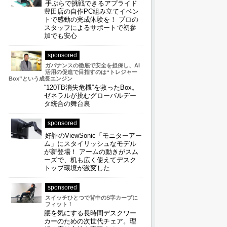
手ぶらで挑戦できるアプライド
豊田店の自作PC組み立てイベン
トで感動の完成体験を！ プロの
スタッフによるサポートで初参
加でも安心
sponsored
ガバナンスの徹底で安全を担保し、AI
活用の促進で目指すのは“トレジャー
Box”という成長エンジン
“120TB消失危機”を救ったBox。
ゼネラルが挑むグローバルデー
タ統合の舞台裏
sponsored
好評のViewSonic「モニターアー
ム」にスタイリッシュなモデル
が新登場！ アームの動きがスム
ーズで、机も広く使えてデスク
トップ環境が激変した
sponsored
スイッチひとつで背中のS字カーブに
フィット！
腰を気にする長時間デスクワー
カーのための次世代チェア。理