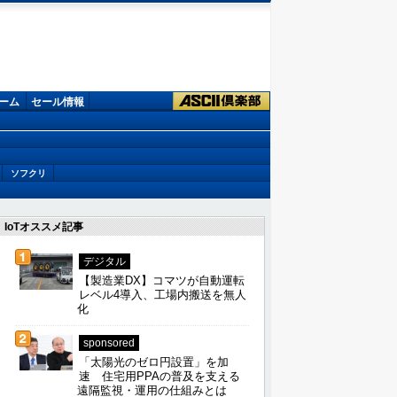
ーム
セール情報
ソフクリ
IoTオススメ記事
デジタル
【製造業DX】コマツが自動運転
レベル4導入、工場内搬送を無人
化
sponsored
「太陽光のゼロ円設置」を加
速 住宅用PPAの普及を支える
遠隔監視・運用の仕組みとは