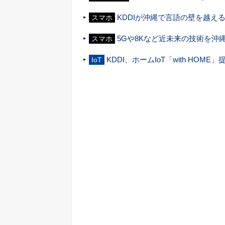
KDDIが沖縄で言語の壁を越え
スマホ
5Gや8Kなど近未来の技術を沖縄
スマホ
KDDI、ホームIoT「with HOME
IoT