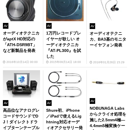
AV
AV
AV
オーディオテクニカ
1万円レコードプレ
オーディオテクニ
がaptX HD対応の
イヤーが欲しい オ
カ、BA3基のモニタ
「ATH-DSR9BT」
ーディオテクニカ
ーイヤフォン発表
など新製品を発表
『AT-PL300』を試
した
2016年10月14日 00:00
2015年09月14日 18:00
2016年01月26日 15:29
AV
AV
AV
NOBUNAGA Labs
高品位なアナログレ
Shure初、iPhone
からクライオ処理を
コードサウンドでD
／iPadで使えるLig
施した2.5mm4極―
J！ダイレクトドラ
htning対応オーデ
4.4mm5極変換ケー
イブターンテーブル
ィオアクセサリー発