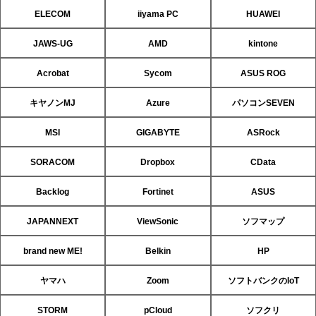
ELECOM
iiyama PC
HUAWEI
JAWS-UG
AMD
kintone
Acrobat
Sycom
ASUS ROG
キヤノンMJ
Azure
パソコンSEVEN
MSI
GIGABYTE
ASRock
SORACOM
Dropbox
CData
Backlog
Fortinet
ASUS
JAPANNEXT
ViewSonic
ソフマップ
brand new ME!
Belkin
HP
ヤマハ
Zoom
ソフトバンクのIoT
STORM
pCloud
ソフクリ