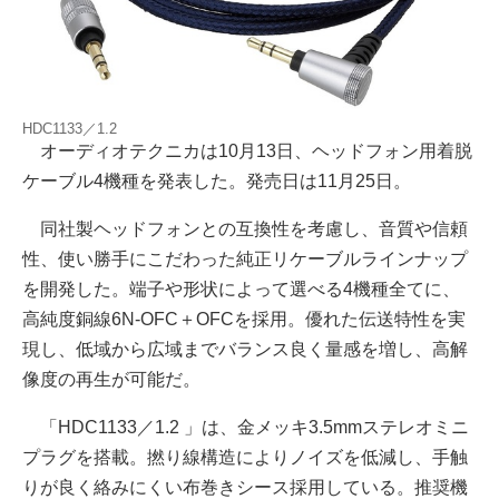
HDC1133／1.2
オーディオテクニカは10月13日、ヘッドフォン用着脱
ケーブル4機種を発表した。発売日は11月25日。
同社製ヘッドフォンとの互換性を考慮し、音質や信頼
性、使い勝手にこだわった純正リケーブルラインナップ
を開発した。端子や形状によって選べる4機種全てに、
高純度銅線6N-OFC＋OFCを採用。優れた伝送特性を実
現し、低域から広域までバランス良く量感を増し、高解
像度の再生が可能だ。
「HDC1133／1.2 」は、金メッキ3.5mmステレオミニ
プラグを搭載。撚り線構造によりノイズを低減し、手触
りが良く絡みにくい布巻きシース採用している。推奨機