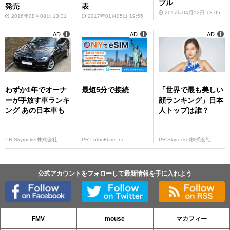
ブル
発売
表
2017年04月12日 13:05
2016年08月08日 13:31
2017年01月05日 19:55
AD
AD
AD
わずか1年でオーナ
最短5分で接続
「世界で最も美しい
ーが手放す車ランキ
顔ランキング」日本
ング あの日本車も
人トップは誰？
PR Skyrocket株式会社
PR LotusFlare Inc
PR Skyrocket株式会社
公式アカウントをフォローして最新情報を手に入れよう
FMV
mouse
マカフィー