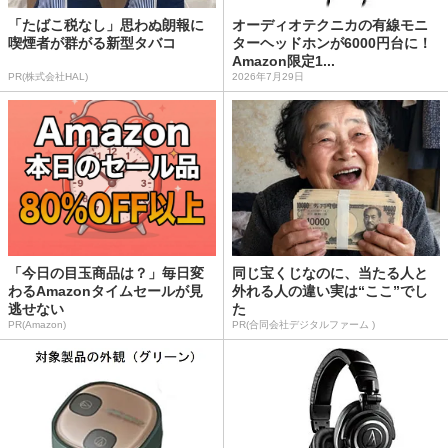
「たばこ税なし」思わぬ朗報に
オーディオテクニカの有線モニ
喫煙者が群がる新型タバコ
ターヘッドホンが6000円台に！
Amazon限定1...
PR(株式会社HAL)
2026年7月29日
「今日の目玉商品は？」毎日変
同じ宝くじなのに、当たる人と
わるAmazonタイムセールが見
外れる人の違い実は“ここ”でし
逃せない
た
PR(Amazon)
PR(合同会社デジタルファーム )