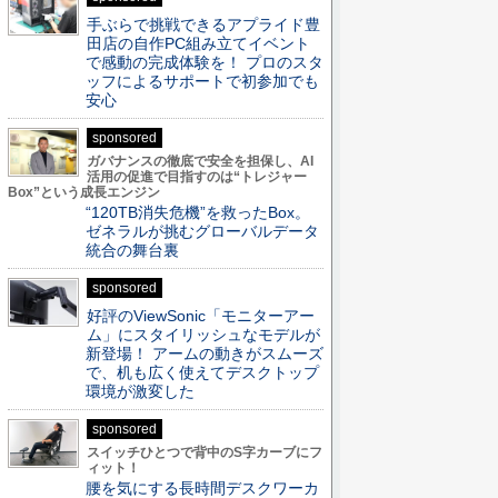
手ぶらで挑戦できるアプライド豊
田店の自作PC組み立てイベント
で感動の完成体験を！ プロのスタ
ッフによるサポートで初参加でも
安心
sponsored
ガバナンスの徹底で安全を担保し、AI
活用の促進で目指すのは“トレジャー
Box”という成長エンジン
“120TB消失危機”を救ったBox。
ゼネラルが挑むグローバルデータ
統合の舞台裏
sponsored
好評のViewSonic「モニターアー
ム」にスタイリッシュなモデルが
新登場！ アームの動きがスムーズ
で、机も広く使えてデスクトップ
環境が激変した
sponsored
スイッチひとつで背中のS字カーブにフ
ィット！
腰を気にする長時間デスクワーカ