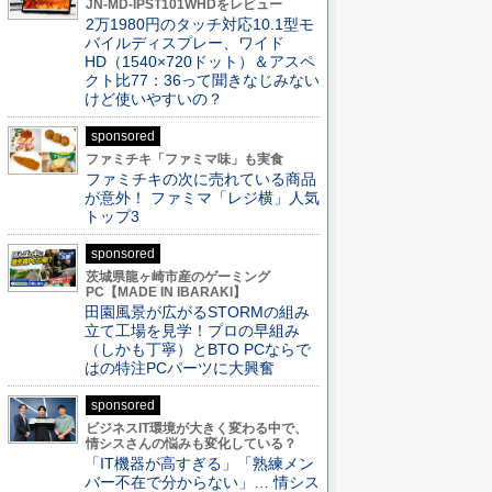
JN-MD-IPST101WHDをレビュー
2万1980円のタッチ対応10.1型モ
バイルディスプレー、ワイド
HD（1540×720ドット）＆アスペ
クト比77：36って聞きなじみない
けど使いやすいの？
sponsored
ファミチキ「ファミマ味」も実食
ファミチキの次に売れている商品
が意外！ ファミマ「レジ横」人気
トップ3
sponsored
茨城県龍ヶ崎市産のゲーミング
PC【MADE IN IBARAKI】
田園風景が広がるSTORMの組み
立て工場を見学！プロの早組み
（しかも丁寧）とBTO PCならで
はの特注PCパーツに大興奮
sponsored
ビジネスIT環境が大きく変わる中で、
情シスさんの悩みも変化している？
「IT機器が高すぎる」「熟練メン
バー不在で分からない」… 情シス