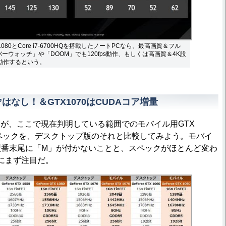
1080とCore i7-6700HQを搭載したノートPCなら、最高画質＆フル
ーウォッチ」や「DOOM」でも120fps動作、もしくは高画質＆4K設
sで動作するという。
”はなし！＆GTX1070はCUDAコア増量
が、ここで現在判明している範囲でのモバイル用GTX
060のスペックを、デスクトップ版のそれと比較してみよう。モバイ
モは型番末尾に「M」が付かないことと、スペックがほとんど変わ
にまず注目だ。