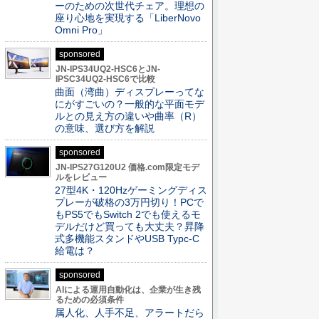
ーのための次世代チェア。理想の
座り心地を実現する「LiberNovo
Omni Pro」
sponsored
JN-IPS34UQ2-HSC6とJN-
IPSC34UQ2-HSC6で比較
曲面（湾曲）ディスプレーってな
にがすごいの？一般的な平面モデ
ルとの見え方の違いや曲率（R）
の意味、選び方を解説
sponsored
JN-IPS27G120U2 価格.com限定モデ
ルをレビュー
27型4K・120Hzゲーミングディス
プレーが破格の3万円切り！PCで
もPS5でもSwitch 2でも使えるモ
デルだけど買っても大丈夫？昇降
式多機能スタンドやUSB Typc-C
給電は？
sponsored
AIによる運用自動化は、企業が生き残
るための必須条件
属人化、人手不足、アラートだら