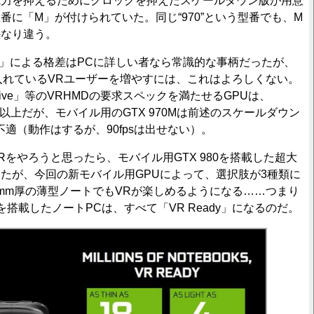
電力を抑えるためにクロックを抑えたスケールダウン版が用意
番に「M」が付けられていた。同じ“970”という型番でも、M
かなり違う。
」による格差はPCに詳しい者なら常識的な事柄だったが、
入れているVRユーザーを増やすには、これはよろしくない。
ive」等のVRHMDの要求スペックを満たせるGPUは、
 970以上だが、モバイル用のGTX 970Mは前述のスケールダウン
適（動作はするが、90fpsは出せない）。
をやろうと思ったら、モバイル用GTX 980を搭載した超大
たが、今回の新モバイル用GPUによって、選択肢が3種類に
18mm厚の薄型ノートでもVRが楽しめるようになる……つまり
/1060を搭載したノートPCは、すべて「VR Ready」になるのだ。