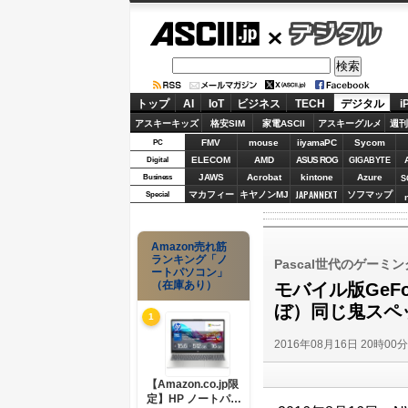
ASCII.jp
デジタル
トップ
AI
IoT
ビジネス
TECH
デジタル
i
アスキーキッズ
格安SIM
家電ASCII
アスキーグルメ
週刊
FMV
mouse
iiyamaPC
Sycom
PC
ELECOM
AMD
ASUS ROG
Digital
GIGABYTE
JAWS
Acrobat
kintone
Azure
Business
S
JAPANNEXT
マカフィー
キヤノンMJ
ソフマップ
Special
Amazon売れ筋
ランキング「ノ
Pascal世代のゲー
ートパソコン」
（在庫あり）
モバイル版GeF
ぼ）同じ鬼スペ
1
2016年08月16日 20時00
【Amazon.co.jp限
定】HP ノートパソ