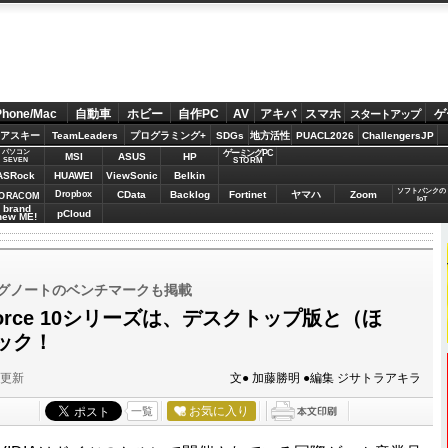
Phone/Mac
自動車
ホビー
自作PC
AV
アキバ
スマホ
ゲ
スタートアップ
アスキー
TeamLeaders
プログラミング+
SDGs
地方活性
PUACL2026
ChallengersJP
パソコン
ゲーミングPC
MSI
ASUS
HP
STORM
SEVEN
ASRock
HUAWEI
ViewSonic
Belkin
ソフトバンクの
Dropbox
CData
Backlog
Fortinet
ヤマハ
Zoom
ORACOM
IoT
brand
pCloud
new ME!
ミングノートのベンチマークも掲載
orce 10シリーズは、デスクトップ版と（ほ
ック！
分更新
文● 加藤勝明 ●編集 ジサトラアキラ
お気に入り
一覧