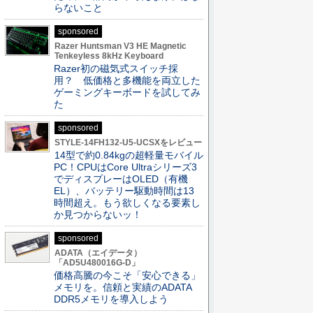
らないこと
sponsored
Razer Huntsman V3 HE Magnetic
Tenkeyless 8kHz Keyboard
Razer初の磁気式スイッチ採
用？ 低価格と多機能を両立した
ゲーミングキーボードを試してみ
た
sponsored
STYLE-14FH132-U5-UCSXをレビュー
14型で約0.84kgの超軽量モバイル
PC！CPUはCore Ultraシリーズ3
でディスプレーはOLED（有機
EL）、バッテリー駆動時間は13
時間超え。もう欲しくなる要素し
か見つからないッ！
sponsored
ADATA（エイデータ）
「AD5U480016G-D」
価格高騰の今こそ「安心できる」
メモリを。信頼と実績のADATA
DDR5メモリを導入しよう