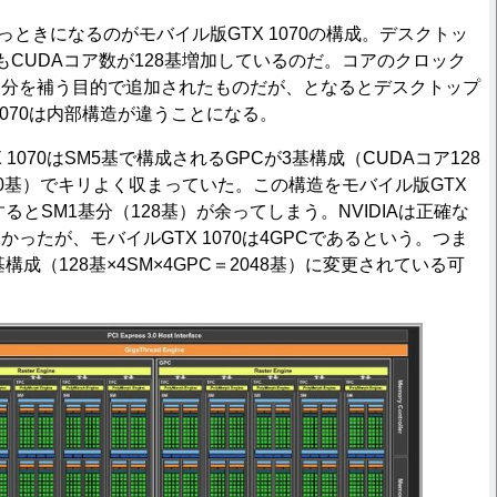
っときになるのがモバイル版GTX 1070の構成。デスクトッ
よりもCUDAコア数が128基増加しているのだ。コアのクロック
た分を補う目的で追加されたものだが、となるとデスクトップ
1070は内部構造が違うことになる。
1070はSM5基で構成されるGPCが3基構成（CUDAコア128
1920基）でキリよく収まっていた。この構造をモバイル版GTX
するとSM1基分（128基）が余ってしまう。NVIDIAは正確な
ったが、モバイルGTX 1070は4GPCであるという。つま
構成（128基×4SM×4GPC＝2048基）に変更されている可