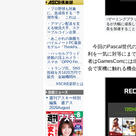
ASCII倶楽部
・プロ野球も対象
に、急成長する「予
測市場」 これは…
↑ゲーミングプラ
・アマゾン配送を支
るが大幅に成長して
える物流大手、ステ
長を加速すること
ーブルコイン企業…
・あこがれの旗艦モ
バイルノートPC最新
今回のPascal世代
モデル=「ThinkPa…
利を一気に対等にま
・ハッセルブラッド
搭載の頂上カメラ・
者はGamesComに
スマホ「OPPO Fin…
会で実機に触れる機
・トランプ氏、SNS
投稿を月1620万円で
販売 金融機関向…
ASCII倶楽部とは
注目ニュース
週刊アスキー特別
編集 週アス
2026August