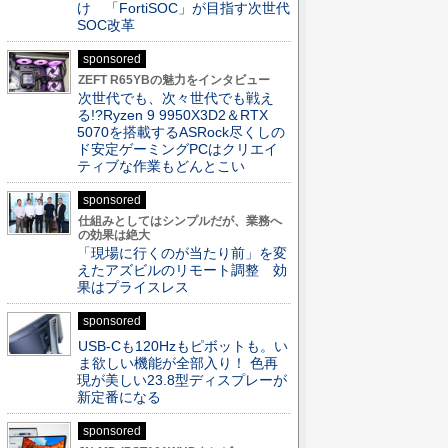
け 「FortiSOC」が目指す次世代
SOC改革
sponsored
ZEFT R65YBの魅力をインタビュー
次世代でも、次々世代でも戦え
る!?Ryzen 9 9950X3D2＆RTX
5070を搭載するASRock尽くしの
ド安定ゲーミングPCはクリエイ
ティブな作業もどんとこい
sponsored
仕組みとしてはシンプルだが、業務へ
の効果は絶大
「現場に行くのが当たり前」を変
えたアズビルのリモート調整 効
果はプライスレス
sponsored
USB-Cも120Hzもピボットも。い
ま欲しい機能が全部入り！ 色再
現が美しい23.8型ディスプレーが
新定番になる
sponsored