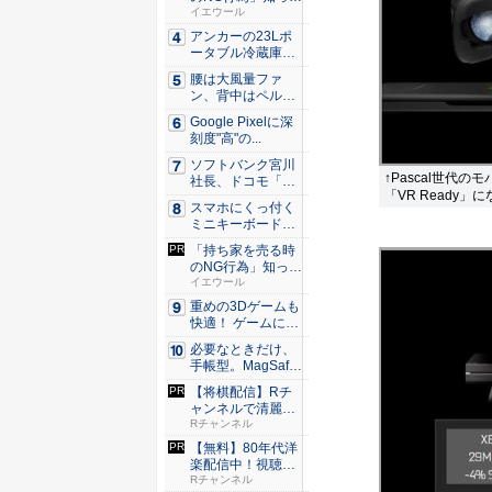
るだけ...
イエウール
アンカーの23Lポ
ータブル冷蔵庫が
Ama...
腰は大風量ファ
ン、背中はペルチ
ェ冷却。ダ...
Google Pixelに深
刻度"高"の...
ソフトバンク宮川
↑Pascal世代
社長、ドコモ「ah
「VR Ready」
amo...
スマホにくっ付く
ミニキーボード！
触ってわ...
「持ち家を売る時
のNG行為」知って
るだけ...
イエウール
重めの3Dゲームも
快適！ ゲームに強
いH...
必要なときだけ、
手帳型。MagSaf
e・...
【将棋配信】Rチ
ャンネルで清麗戦
を無料配...
Rチャンネル
【無料】80年代洋
楽配信中！視聴で
楽天ポ...
Rチャンネル