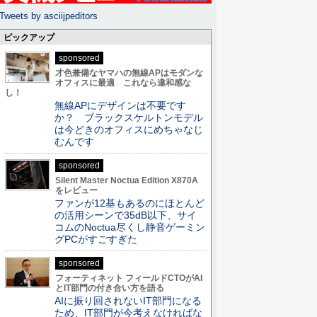
Tweets by asciijpeditors
ピックアップ
sponsored
才色兼備なヤマハの無線APはモダンな
オフィスに最適 これなら違和感な
し！
無線APにデザインは不要です
か？ ブラックスケルトンモデル
は今どきのオフィスにめちゃなじ
むんです
sponsored
Silent Master Noctua Edition X870A
をレビュー
ファンが12基もあるのにほとんど
の活用シーンで35dB以下、サイ
コムのNoctua尽くし静音ゲーミン
グPCがすごすぎた
sponsored
フォーティネット フィールドCTOがAI
とIT部門の付き合い方を語る
AIに振り回されないIT部門になる
ため、IT部門が今考えなければな