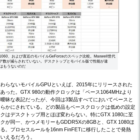
070/1060、および直近のモバイルGeForceのスペック比較。Maxwell世代
コア数が減らされていない。デスクトップとモバイル版で性能が違
はもうないのだ
らないモバイルGPUといえば、2015年にリリースされた
があった。GTX 980の動作クロックは「ベース1064MHzより
曖昧な表記だったが、今回は3製品すべてにおいてベースと
明らかにされている。どの製品もベースクロックは低めの設定
クはデスクトップ用とほぼ変わらない。特にGTX 1080に至
が同一、かつメモリーもGDDR5Xの8GBと、GTX 1080ほ
。プロセスルールを16nm FinFETに移行したことで発熱
といえるだろう。