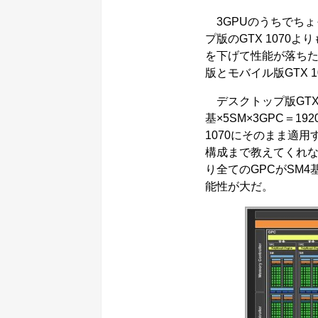
3GPUのうちでちょ
プ版のGTX 1070
を下げて性能が落ち
版とモバイル版GTX 
デスクトップ版GTX 
基×5SM×3GPC＝
1070にそのまま適用
構成まで教えてくれなか
り全てのGPCがSM4基
能性が大だ。