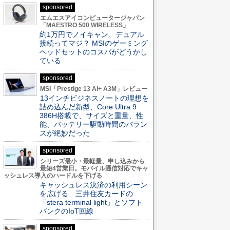
sponsored
エムエスアイコンピュータージャパン
「MAESTRO 500 WIRELESS」
約1万円でノイキャン、デュアル
接続ってマジ？ MSIのゲーミング
ヘッドセットのコスパがどうかし
ている
sponsored
MSI「Prestige 13 AI+ A3M」レビュー
13インチビジネスノートの理想を
詰め込んだ新型、Core Ultra 9
386H搭載で、サイズと重量、性
能、バッテリー駆動時間のバラン
スが絶妙だった
sponsored
シリーズ最小・最軽量、申し込みから
最短4営業日。モバイル通信対応でキャ
ッシュレス導入のハードルを下げる
キャッシュレス決済の利用シーン
を広げる 三井住友カードの
「stera terminal light」とソフト
バンクのIoT回線
sponsored