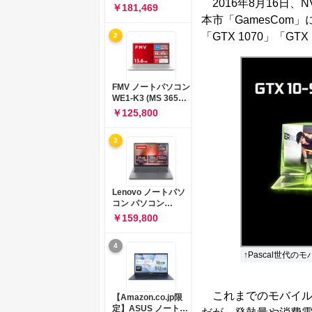
2016年8月16日、
コン 15-fd 15.6イン
￥181,469
チ インテル Core 5
本市「GamesCom」に
120U メモリ16GB
「GTX 1070」「GT
2
SSD512GB
Windows 11
Microsoft Office
2024搭載 WPS
Office搭載 カメラシ
FMV ノートパソコン
ャッター 指紋認証 薄
WE1-K3 (MS 365
型 Copilotキー搭載
Personal/Copilotキ
￥125,800
ナチュラルシルバー
ー搭載/Win 11/15.6
(BJ0M5PA-AAAI)
型/Core
3
i5/16GB/SSD
512GB/ホワイト)
FMVWK3E15W_AZ
Lenovo ノートパソ
コン パソコン
IdeaPad Slim 3 14.0
￥159,800
インチ AMD
Ryzen™ 5 8640HS
4
メモリ16GB
↑Pascal世代のモ
SSD512GB
Microsoft 365 試用
版 Windows11 バッ
テリー駆動12.6時間
これまでのモバイル
【Amazon.co.jp限
重量1.39kg ルナグレ
定】ASUS ノートパ