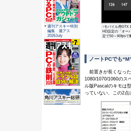
週刊アスキー特別
↑モバイル用GTX 
編集 週アス
HD設定の「オーバ
2026July
定で50～90fp
ノートPCでも“M
前置きが長くなった
1080/1070/1
ル版Pascalのキ
っていない、この2点