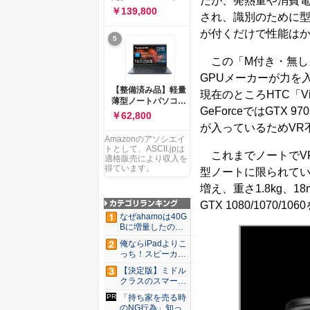
だが、発熱量や消費
ー 83K9003JJP ノー
ソコン Vivobook 15
￥139,800
トPC
され、識別のために型
M1502NAQ 15.6イ
ンチ AMD Ryzen 7
が付くだけで性能は
5
170 メモリ16GB
SSD 512GB
この「M付き・無し
Microsoft 365
Personal (24か月版)
GPUメーカーが力を
搭載 Windows 11 重
【整備済み品】軽量
現在のところHTC「V
量1.7kg Wi-Fi 6E ク
薄型ノートパソコン
ワイエットブルー
GeForceではGTX
dynabook G83 ■
￥62,800
M1502NAQ-
13.3型
が入っているためVR不
R7165BUWS
FHD(1920x1080) -
Amazonのアソシエイ
高性能第11世代Core
トとして、ASCII.jpは
これまでノートでVR
i5-1135G7 - メモリ
適格販売により収入を
16GB - SSD 256GB
得ています。
型ノートに限られてい
- Webカメラ -
増え、重さ1.8kg、
WiFi&Bluetooth -
USB Type-C - MS
GTX 1080/1070
Office 2021 - Win11
なぜahamoは40G
搭載
Bに増量したの
か ...
俺ならiPadよりこ
っち！スピーカー
9個...
【決定版】ミドル
クラスのスマート
フォンの...
「持ち家を売る時
のNG行為」知って