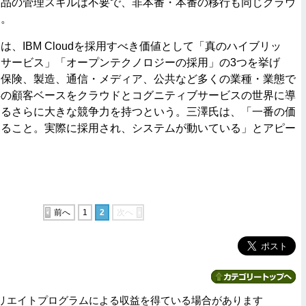
製品の管理スキルは不要で、非本番・本番の移行も同じクラウ
う。
、IBM Cloudを採用すべき価値として「真のハイブリッ
サービス」「オープンテクノロジーの採用」の3つを挙げ
、保険、製造、通信・メディア、公共など多くの業種・業態で
存の顧客ベースをクラウドとコグニティブサービスの世界に導
するさらに大きな競争力を持つという。三澤氏は、「一番の価
いること。実際に採用され、システムが動いている」とアピー
前へ
1
2
次へ
リエイトプログラムによる収益を得ている場合があります