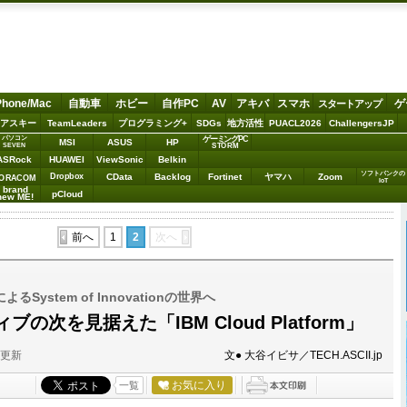
Phone/Mac
自動車
ホビー
自作PC
AV
アキバ
スマホ
ゲ
スタートアップ
アスキー
TeamLeaders
プログラミング+
SDGs
地方活性
PUACL2026
ChallengersJP
パソコン
ゲーミングPC
MSI
ASUS
HP
STORM
SEVEN
ASRock
HUAWEI
ViewSonic
Belkin
ソフトバンクの
Dropbox
CData
Backlog
Fortinet
ヤマハ
Zoom
ORACOM
IoT
brand
pCloud
new ME!
前へ
1
2
次へ
ystem of Innovationの世界へ
の次を見据えた「IBM Cloud Platform」
分更新
文● 大谷イビサ／TECH.ASCII.jp
お気に入り
一覧