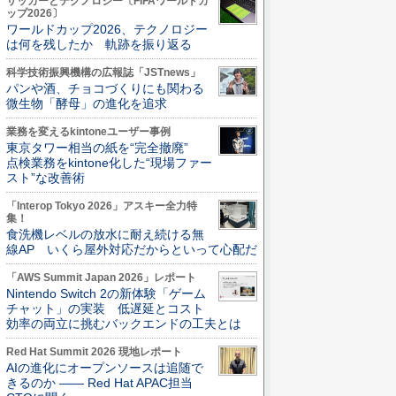
サッカーとテクノロジー〔FIFAワールドカ
ップ2026〕
ワールドカップ2026、テクノロジー
は何を残したか 軌跡を振り返る
科学技術振興機構の広報誌「JSTnews」
パンや酒、チョコづくりにも関わる
微生物「酵母」の進化を追求
業務を変えるkintoneユーザー事例
東京タワー相当の紙を“完全撤廃”
点検業務をkintone化した“現場ファー
スト”な改善術
「Interop Tokyo 2026」アスキー全力特
集！
食洗機レベルの放水に耐え続ける無
線AP いくら屋外対応だからといって心配だ
「AWS Summit Japan 2026」レポート
Nintendo Switch 2の新体験「ゲーム
チャット」の実装 低遅延とコスト
効率の両立に挑むバックエンドの工夫とは
Red Hat Summit 2026 現地レポート
AIの進化にオープンソースは追随で
きるのか ―― Red Hat APAC担当