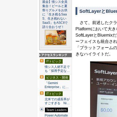
親会】情シス全員
集合！ビールと夏
祭りグルメをお供
SoftLayerと
に「生き残るSaa
S、生き残れない
さて、前述したクラウ
SaaS」をASCIIで
語り合おうぜ！
Platformにおい
SoftLayerとBl
ーフェイスも統合された
「プラットフォーム
きなハイライトだ。
アクセスランキン
ITトピック
グ
情シス人材不足で
も「採用予定な…
ビジネス・開発
「Gemini
Enterprise」に…
ITトピック
北米での成長率が
すごすぎる Ni…
Team Leaders
Power Automate