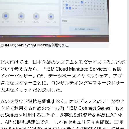
M IDでSoftLayerもBluemixも利用できる
ビスだけでは、日本企業のシステムをモダナイズすることが
考え方から、「IBM Cloud Managed Services」も拡
イパーバイザー、OS、データベース／ミドルウェア、アプ
まざまなレイヤーごとに、コンサルティングやマネージドサー
も大きなメリットだと説明した。
ムのクラウド連携を促進すべく、オンプレミスのデータやア
で利用するためのツール群「IBM Connect Series」も充
ect Seriesを利用することで、既存のSoR資産を容易にAPI化
。API公開も迅速にでき、しかもセキュリティも確保。三澤
 SystemやWebSphereのシステムをREST APIとして見せ