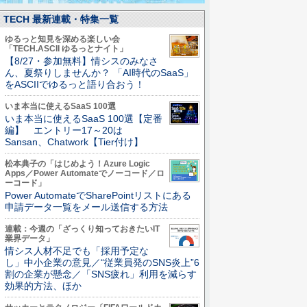
TECH 最新連載・特集一覧
ゆるっと知見を深める楽しい会
「TECH.ASCII ゆるっとナイト」
【8/27・参加無料】情シスのみなさ
ん、夏祭りしませんか？ 「AI時代のSaaS」
をASCIIでゆるっと語り合おう！
いま本当に使えるSaaS 100選
いま本当に使えるSaaS 100選【定番
編】 エントリー17～20は
Sansan、Chatwork【Tier付け】
松本典子の「はじめよう！Azure Logic
Apps／Power Automateでノーコード／ロ
ーコード」
Power AutomateでSharePointリストにある
申請データ一覧をメール送信する方法
連載：今週の「ざっくり知っておきたいIT
業界データ」
情シス人材不足でも「採用予定な
し」中小企業の意見／“従業員発のSNS炎上”6
割の企業が懸念／「SNS疲れ」利用を減らす
効果的方法、ほか