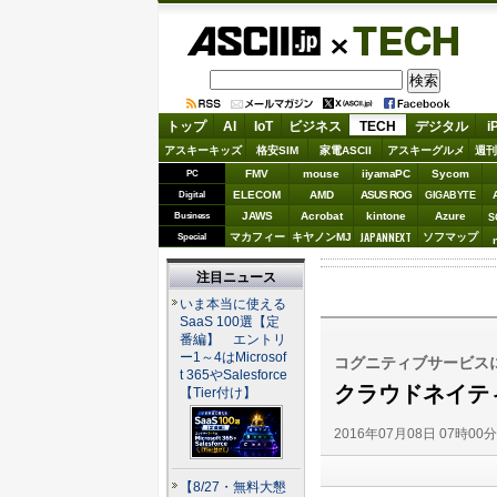
ASCII.jp
TECH
トップ
AI
IoT
ビジネス
TECH
デジタル
i
アスキーキッズ
格安SIM
家電ASCII
アスキーグルメ
週刊
FMV
mouse
iiyamaPC
Sycom
PC
ELECOM
AMD
ASUS ROG
Digital
GIGABYTE
JAWS
Acrobat
kintone
Azure
Business
S
JAPANNEXT
マカフィー
キヤノンMJ
ソフマップ
Special
注目ニュース
いま本当に使える
SaaS 100選【定
番編】 エントリ
ー1～4はMicrosof
コグニティブサービスによるS
t 365やSalesforce
クラウドネイティブ
【Tier付け】
2016年07月08日 07時00
【8/27・無料大懇