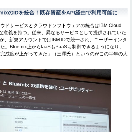
BluemixのIDを統合！既存資産をAPI経由で利用可能に
ドサービスとクラウドソフトウェアの統合はIBM Cloud
て大きな意義を持つ。従来、異なるサービスとして提供されていた
uemixだが、新規アカウントではIBM IDで統一され、ユーザーインタ
。Bluemix上からIaaSもPaaSも制御できるようになり、
の完成度が上がってきた」（三澤氏）というのがこの半年の大