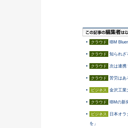
IBM B
クラウド
知られざる
クラウド
次は連携？
クラウド
苦労はあ
クラウド
金沢工業
ビジネス
IBMの
クラウド
日本オラ
ビジネス
を」