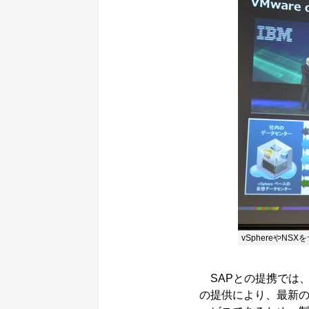
vSphereやNS
SAPとの提携では、「IBM
の提供により、最新のSA