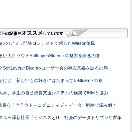
luemixのアプリ開発コンテストで感じたWatson旋風
巨大クラウドSoftLayer/Bluemixの魅力を語るの巻
SoftLayerとBluemixユーザー会の存在意義を語るの巻
るけど、新しいもの好きにはたまらないBluemixの巻
大学、学生の自己成長支援システムの構築でIBMと協力
新発表を「クラウド＋コグニティブ＋データ」戦略で読み解く
クル三澤新社長「ビジネスとIT、社会のデータドリブンな変革