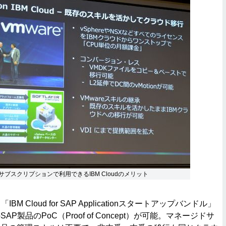
Xをサブスクリプションで利用できるIBM Cloudのメリット
 Cloud for SAP Applicationスタートアップバンドル」
P製品のPoC（Proof of Concept）が可能。マネージドサ