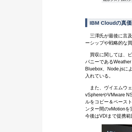
IBM Cloud
三澤氏が最後に言及
ーシップや戦略的な
買収に関しては、ビデオ
パニーであるWeather
Bluebox、Node.
入れている。
また、ヴイエムウェアとの
vSphereやVMwa
ルをコピー＆ペーストで
ンター間のvMotion
今後はVDIまで提携