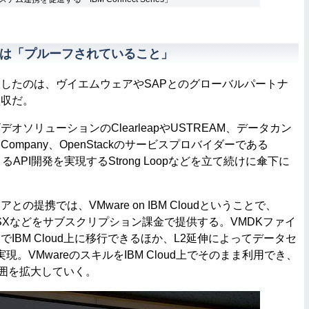
の真価は「プルーフされていること」
したのは、ヴイエムウェアやSAPとのグローバルパートナ
買収だ。
ソリューションのClearleapやUSTREAM、データカン
 Company、OpenStackのサービスプロバイダーである
jsによるAPI開発を実現するStrong Loopなどを立て続けに傘下に
提携では、VMware on IBM Cloudということで、
re NSXなどをサブスクリプション課金で提供する。VMDKファイ
IBM Cloud上に移行できるほか、L2延伸によってデータセ
を実現。VMwareのスキルをIBM Cloud上でそのまま利用でき、
範囲を拡大していく。