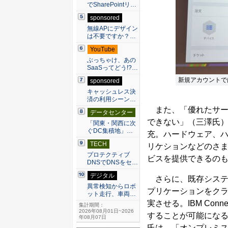
でSharePointリ…
sponsored
無線APにデザイン
は不要ですか？…
YouTube
ぶっちゃけ、あの
SaaSってどう!?…
新規アカウントではIB
sponsored
キャッシュレス決
済の利用シーン…
また、「優れたサー
データセンター
できない」（三澤氏）という
「関東・関西に次
ぐDC集積地」…
充。ハードウェア、ハ
TECH
リケションなどのさ
プロテクティブ
ビスを提供できるの
DNSでDNSをセ…
デジタル
さらに、既存システ
異常検知からロボ
プリケーションをクラウド
ット走行、車両…
実させる。IBM Conn
集計期間：
2026年08月01日~2026
することが可能になる
年08月07日
氏は、「オンプレミスのz