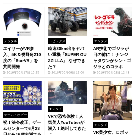
デジタル
トピックス
エンタメ
エイサーがVR参
時速30km出るヤバ
AR技術でゴジラが
入、5K＆視野角210
い重機「SUPER GU
目の前に！ ナンジ
度の「StarVR」を
ZZILLA」 なぜでき
ャタウンがシン・ゴ
共同開発
た？
ジラとのコラボ
2016年05月17日 15:25
2016年06月06日 17:00
2016年06月02日 12:43
エンタメ
ゲーム・ホビー
VRで恐怖体験！人
祝！法令改正、ゲー
気美人YouTuberが
エンタメ
ムセンターで6月23
潜入！絶叫してきた
VR美少女、ロボッ
日から16歳未満でも
よ