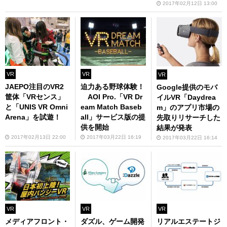
2017年02月12日 13:00
VR
VR
VR
JAEPO注目のVR2
迫力ある野球体験！
Google提供のモバ
筐体「VRセンス」
AOI Pro.「VR Dr
イルVR「Daydrea
と「UNIS VR Omni
eam Match Baseb
m」のアプリ市場の
Arena」を試遊！
all」サービス版の提
先取りリサーチした
供を開始
結果が発表
2017年02月13日 22:00
2017年03月22日 16:19
2017年03月22日 16:14
VR
VR
VR
メディアフロント・
ダズル、ゲーム開発
リアルエステートジ