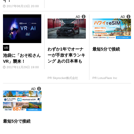
イ！
2017年06月13日 20:00
AD
AD
VR
わずか1年でオーナ
最短5分で接続
ーが手放す車ランキ
池袋に「おそ松さん
ング あの日本車も
VR」襲来！
2017年11月29日 19:00
PR Skyrocket株式会社
PR LotusFlare Inc
AD
最短5分で接続