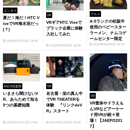
エンタメ
グルメ
VR
夏だ！海だ！HTC V
A-5ランクの松阪牛
VRギアHTC Viveで
iveでVR海水浴だっ
使用のベビースター
ブラック企業に体験
(？)
ラーメン、ナムコゲ
入社してみた
ームセンター限定
2016年07月29日 18:00
2016年09月09日 20:34
2016年08月05日 18:00
ASCII倶楽部
VR
いまさら聞けないV
名古屋・栄の真ん中
VR
R、あらためて知る
でVR THEATERを
VR筐体やドラえも
5つの基礎知識
体験 『リンクdeV
んVRなどアーケー
R』スタート
ド用VRが続々登
場！【JAEPO201
2016年10月11日 17:00
2017年01月30日 18:00
7】