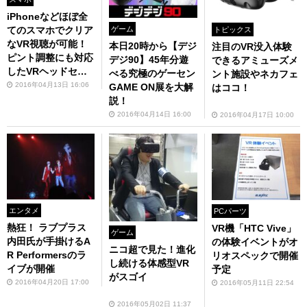
iPhoneなどほぼ全
ゲーム
てのスマホでクリア
トピックス
なVR視聴が可能！
本日20時から【デジ
注目のVR没入体験
ピント調整にも対応
デジ90】45年分遊
できるアミューズメ
したVRヘッドセッ
べる究極のゲーセン
ント施設やネカフェ
トがイカス
2016年04月13日 16:06
GAME ON展を大解
はココ！
説！
2016年04月14日 16:00
2016年04月17日 10:00
エンタメ
PCパーツ
熱狂！ ラブプラス
VR機「HTC Vive」
ゲーム
内田氏が手掛けるA
の体験イベントがオ
ニコ超で見た！進化
R Performersのラ
リオスペックで開催
し続ける体感型VR
イブが開催
予定
がスゴイ
2016年04月20日 17:00
2016年05月11日 22:54
2016年05月02日 11:37