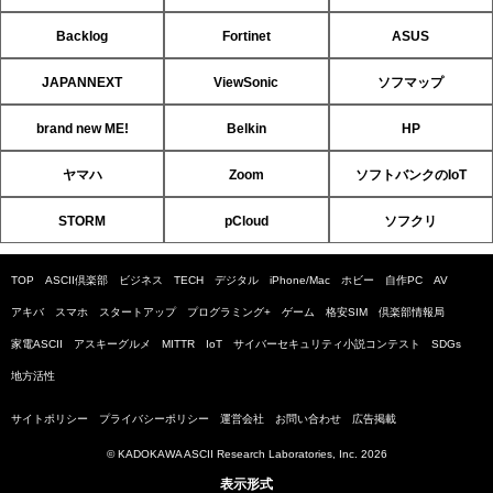
Backlog
Fortinet
ASUS
JAPANNEXT
ViewSonic
ソフマップ
brand new ME!
Belkin
HP
ヤマハ
Zoom
ソフトバンクのIoT
STORM
pCloud
ソフクリ
TOP
ASCII倶楽部
ビジネス
TECH
デジタル
iPhone/Mac
ホビー
自作PC
AV
アキバ
スマホ
スタートアップ
プログラミング+
ゲーム
格安SIM
倶楽部情報局
家電ASCII
アスキーグルメ
MITTR
IoT
サイバーセキュリティ小説コンテスト
SDGs
地方活性
サイトポリシー
プライバシーポリシー
運営会社
お問い合わせ
広告掲載
© KADOKAWA ASCII Research Laboratories, Inc. 2026
表示形式