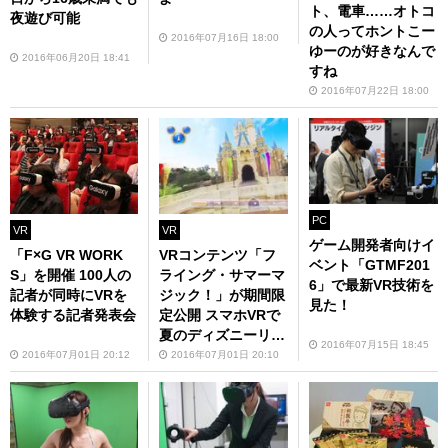
ト、電車……オトコ
夜遊び可能
の人ってホントこー
2016年07月16日 18:00
ゆーのが好きなんで
2016年06月20日 18:41
すね
2016年07月22日 18:00
PC
VR
VR
ゲーム開発者向けイ
「F×G VR WORK
VRコンテンツ「フ
ベント「GTMF201
S」を開催 100人の
ライング・サマーマ
6」で最新VR技術を
記者が同時にVRを
ジック！」が期間限
見た！
体験する記者発表会
定公開 スマホVRで
夏のディズニーリゾ
2016年07月15日 18:45
ートを体験！
2016年07月01日 20:12
2016年07月01日 20:10