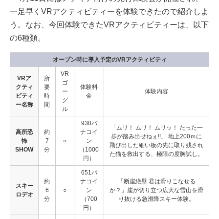
一足早くVRアクティビティーを体験できたので紹介しよ
う。なお、今回体験できたVRアクティビティーは、以下
の6種類。
オープン時に導入予定のVRアクティビティ
VR
VRア
所
ゴ
クティ
要
体験料
ー
体験内容
ビティ
時
金
グ
ー名称
間
ル
930バ
「ムリ！ ムリ！ ムリッ！ たった一
高所恐
約
ナコイ
歩が踏み出せねぇ!!」 地上200ｍに
怖
7
○
ン
飛び出した細い板の先に取り残され
SHOW
分
（1000
た猫を救出する、極限の度胸試し。
円）
651バ
約
ナコイ
「断崖絶壁 君は滑りこなせる
スキー
6
○
ン
か？」崖が切り立つ広大な雪山を滑
ロデオ
分
（700
り抜ける急滑降スキー体験。
円）