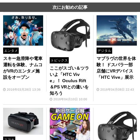
次にお勧めの記事
エンタメ
デジタル
スキー急滑降や電車
マブラヴの世界を体
トピックス
運転を体験、ナムコ
験！ ドスパラ一部
ここがスゴい＆ツラ
がVRのエンタメ施
店舗にVRデバイス
いよ「HTC Viv
設をオープン
「HTC Vive」展示
e」！ Oculus Rift
＆PS VRとの違いを
2016年03月28日 13:36
2016年04月08日 22:43
知ろう
2016年04月10日 10:00
スマホ