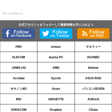
PR LotusFlare Inc
公式アカウントをフォローして最新情報を手に入れよう
FMV
mouse
マカフィー
ELECOM
iiyama PC
HUAWEI
JAWS-UG
AMD
kintone
Acrobat
Sycom
ASUS ROG
キヤノンMJ
Azure
パソコンSEVEN
MSI
GIGABYTE
ASRock
SORACOM
Dropbox
CData