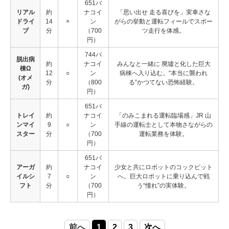
651バ
リアル
約
ナコイ
「思い出せ 走る喜びを」実車さな
ドライ
14
×
ン
がらの挙動と運転フィールでスポー
ブ
分
（700
ツ走行を体感。
円）
744バ
脱出病
約
ナコイ
みんなと一緒に 廃墟と化した巨大
棟Ω
12
○
ン
病棟へ入り込む。“本当に襲われ
(オメ
分
（800
る”かつてない恐怖経験。
ガ)
円）
651バ
トレイ
約
ナコイ
「のみこまれる運転臨場感」JR 山
ンマイ
9
○
ン
手線の運転士として本物さながらの
スター
分
（700
運転業務を体験。
円）
651バ
アーガ
約
ナコイ
少女と共にロボットのコックピット
イルシ
7
○
ン
へ。巨大ロボットに乗り込んで戦
フト
分
（700
う“憧れ”の実体験。
円）
前へ
1
2
3
次へ