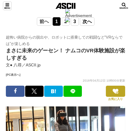
前へ
1
2
3
次へ
超怖い病院からの脱出や、ロボットに搭乗しての戦闘など“VRならで
は”が楽しめる
まさに未来のゲーセン！ ナムコのVR体験施設が楽
しすぎる
文● 八尋／ASCII.jp
[PC表示へ]
2016年04月12日 10時00分更新
お気に入り