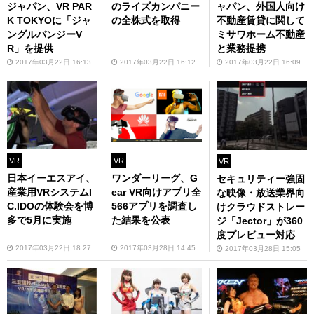
ジャパン、VR PAR
のライズカンパニー
ャパン、外国人向け
K TOKYOに「ジャ
の全株式を取得
不動産賃貸に関して
ングルバンジーV
ミサワホーム不動産
R」を提供
と業務提携
2017年03月22日 16:13
2017年03月22日 16:12
2017年03月22日 16:09
VR
VR
VR
日本イーエスアイ、
ワンダーリーグ、G
セキュリティー強固
産業用VRシステムI
ear VR向けアプリ全
な映像・放送業界向
C.IDOの体験会を博
566アプリを調査し
けクラウドストレー
多で5月に実施
た結果を公表
ジ「Jector」が360
度プレビュー対応
2017年03月22日 18:27
2017年03月28日 14:45
2017年03月28日 15:05