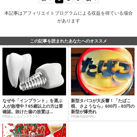
本記事はアフィリエイトプログラムによる収益を得ている場合
があります
この記事を読まれたあなたへのオススメ
なぜ今「インプラント」を選ぶ
新型タバコが大反響！「たばこ
人が急増中？65歳以上の方は要
税、さようなら」600円→83円の
確認。抜けた歯の放置は...
新型が爆売れ
PR(あんしんインプラント)
PR(株式会社HAL)