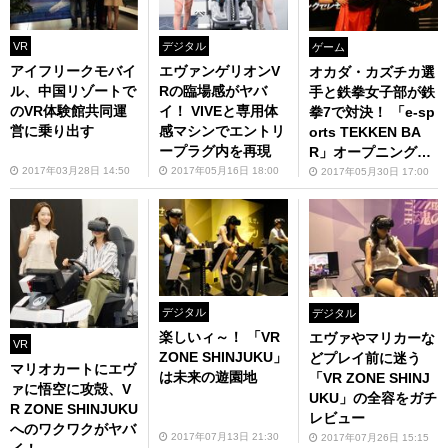
VR
デジタル
ゲーム
アイフリークモバイ
エヴァンゲリオンV
オカダ・カズチカ選
ル、中国リゾートで
Rの臨場感がヤバ
手と鉄拳女子部が鉄
のVR体験館共同運
イ！ VIVEと専用体
拳7で対決！ 「e-sp
営に乗り出す
感マシンでエントリ
orts TEKKEN BA
ープラグ内を再現
R」オープニングイ
ベント開催
2017年03月28日 14:50
2017年05月16日 18:00
2017年05月30日 17:00
デジタル
デジタル
楽しいィ～！ 「VR
エヴァやマリカーな
VR
ZONE SHINJUKU」
どプレイ前に迷う
マリオカートにエヴ
は未来の遊園地
「VR ZONE SHINJ
ァに悟空に攻殻、V
UKU」の全容をガチ
R ZONE SHINJUKU
レビュー
へのワクワクがヤバ
2017年07月13日 21:30
2017年07月26日 15:15