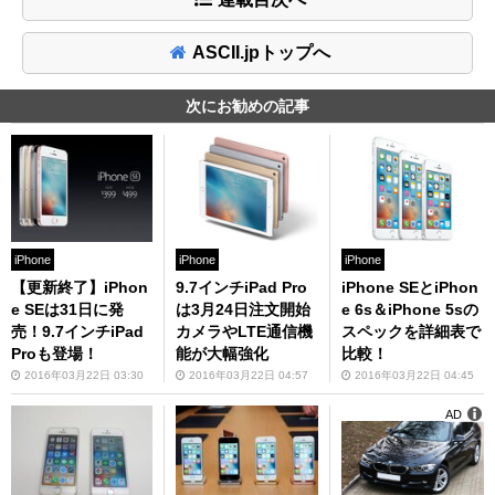
ASCII.jpトップへ
次にお勧めの記事
iPhone
iPhone
iPhone
iPhone SEとiPhon
【更新終了】iPhon
9.7インチiPad Pro
e 6s＆iPhone 5sの
e SEは31日に発
は3月24日注文開始
スペックを詳細表で
売！9.7インチiPad
カメラやLTE通信機
比較！
Proも登場！
能が大幅強化
2016年03月22日 04:45
2016年03月22日 03:30
2016年03月22日 04:57
AD