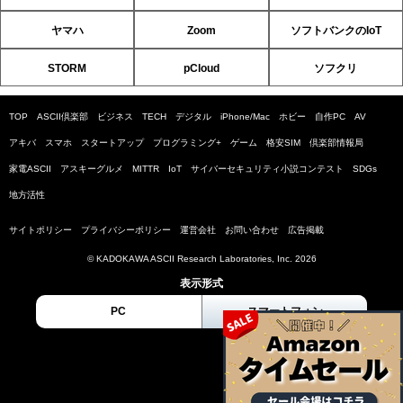
ヤマハ
Zoom
ソフトバンクのIoT
STORM
pCloud
ソフクリ
TOP
ASCII倶楽部
ビジネス
TECH
デジタル
iPhone/Mac
ホビー
自作PC
AV
アキバ
スマホ
スタートアップ
プログラミング+
ゲーム
格安SIM
倶楽部情報局
家電ASCII
アスキーグルメ
MITTR
IoT
サイバーセキュリティ小説コンテスト
SDGs
地方活性
サイトポリシー
プライバシーポリシー
運営会社
お問い合わせ
広告掲載
© KADOKAWA ASCII Research Laboratories, Inc. 2026
表示形式
PC
スマートフォン