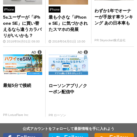
iPhone
iPhone
わずか1年でオーナ
ーが手放す車ランキ
5sユーザーが「iPh
最も小さな「iPhon
ング あの日本車も
one SE」に買い替
e SE」に気づかされ
えるなら違うカラバ
たスマホの発展
リがいいかも？
PR Skyrocket株式会社
2016年04月01日 09:00
2016年04月01日 10:00
AD
AD
最短5分で接続
ローソンアプリ／ク
ーポン配信中
PR LotusFlare Inc
PR ローソン
公式アカウントをフォローして最新情報を手に入れよう