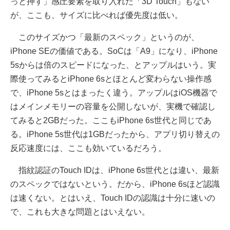
っと押す」感圧要素を取り入れた「3D Touch」もない
が、ここも、サイズに比べれば優先度は低い。
このサイズかつ「最新のスペック」というのが、
iPhone SEの価値である。SoCは「A9」になり、iPhone
5sからは倍のスピードになった、とアップルはいう。実
際使ってみるとiPhone 6sとほとんど変わらない操作感
で、iPhone 5sとはまったく違う。アップルはiOS機器で
はメインメモリーの容量を公開しないが、実機で確認し
てみると2GBだった。ここもiPhone 6s世代と同じであ
る。iPhone 5s世代は1GBだったから、アプリ切り替えの
反応速度には、ここも効いているだろう。
指紋認証のTouch IDは、iPhone 6s世代とは違い、最新
のスペックではないという。だから、iPhone 6sほど認識
は速くない。とはいえ、Touch IDの認識は十分に速いの
で、これも大きな問題とはいえない。