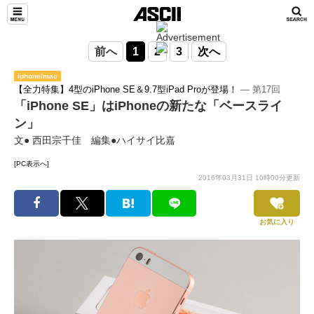
前へ
1
2
3
次へ
iphone/mac
【全力特集】4型のiPhone SE＆9.7型iPad Proが登場！
― 第17回
「iPhone SE」はiPhoneの新たな「ベースライ
ン」
文● 西田宗千佳 編集●ハイサイ比嘉
[PC表示へ]
2016年03月31日 10時00分更新
お気に入り