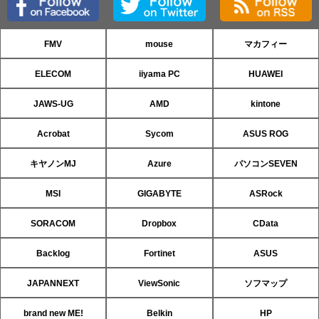
FMV
mouse
マカフィー
ELECOM
iiyama PC
HUAWEI
JAWS-UG
AMD
kintone
Acrobat
Sycom
ASUS ROG
キヤノンMJ
Azure
パソコンSEVEN
MSI
GIGABYTE
ASRock
SORACOM
Dropbox
CData
Backlog
Fortinet
ASUS
JAPANNEXT
ViewSonic
ソフマップ
brand new ME!
Belkin
HP