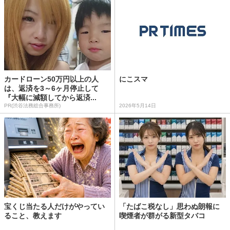
カードローン50万円以上の人
にこスマ
は、返済を3～6ヶ月停止して
『大幅に減額してから返済...
PR(渋谷法務総合事務所)
2026年5月14日
宝くじ当たる人だけがやってい
「たばこ税なし」思わぬ朗報に
ること、教えます
喫煙者が群がる新型タバコ