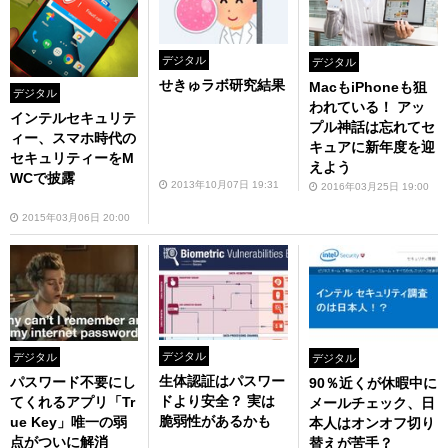
デジタル
デジタル
せきゅラボ研究結果
MacもiPhoneも狙
デジタル
われている！ アッ
インテルセキュリテ
プル神話は忘れてセ
ィー、スマホ時代の
キュアに新年度を迎
セキュリティーをM
えよう
WCで披露
2013年10月07日 19:31
2016年03月25日 19:00
2015年03月06日 20:00
デジタル
デジタル
デジタル
生体認証はパスワー
パスワード不要にし
90％近くが休暇中に
ドより安全？ 実は
てくれるアプリ「Tr
メールチェック、日
脆弱性があるかも
ue Key」唯一の弱
本人はオンオフ切り
点がついに解消
替えが苦手？