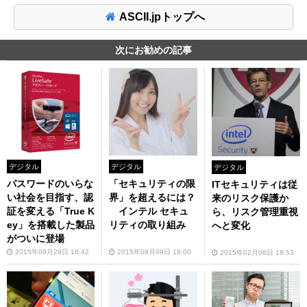
ASCII.jpトップへ
次にお勧めの記事
デジタル
デジタル
デジタル
パスワードのいらな
「セキュリティの限
ITセキュリティは従
い社会を目指す、認
界」を超えるには？
来のリスク保護か
証を変える「True K
インテル セキュ
ら、リスク管理重視
ey」を搭載した製品
リティの取り組み
へと変化
がついに登場
2015年09月29日 18:42
2015年09月09日 18:00
2015年02月06日 18:53