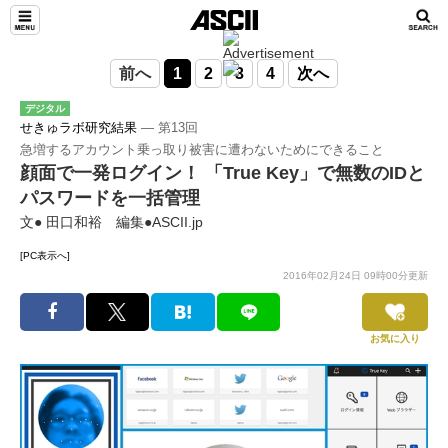
前へ
1
2
3
4
次へ
デジタル
せきゅラボ研究結果
― 第13回
急増するアカウント乗っ取り被害に遭わないためにできること
顔面で一発ログイン！ 「True Key」で無数のIDと
パスワードを一括管理
文● 田口和裕 編集●ASCII.jp
[PC表示へ]
2016年02月24日 09時00分更新
お気に入り