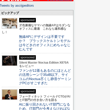
Tweets by asciijpeditors
ピックアップ
sponsored
才色兼備なヤマハの無線APはモダンな
オフィスに最適 これなら違和感な
し！
無線APにデザインは不要です
か？ ブラックスケルトンモデル
は今どきのオフィスにめちゃなじ
むんです
sponsored
Silent Master Noctua Edition X870A
をレビュー
ファンが12基もあるのにほとんど
の活用シーンで35dB以下、サイ
コムのNoctua尽くし静音ゲーミン
グPCがすごすぎた
sponsored
フォーティネット フィールドCTOがAI
とIT部門の付き合い方を語る
AIに振り回されないIT部門になる
ため、IT部門が今考えなければな