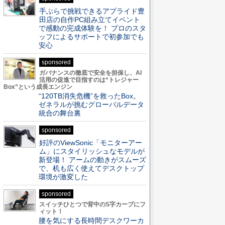
手ぶらで挑戦できるアプライド豊
田店の自作PC組み立てイベント
で感動の完成体験を！ プロのスタ
ッフによるサポートで初参加でも
安心
sponsored
ガバナンスの徹底で安全を担保し、AI
活用の促進で目指すのは“トレジャー
Box”という成長エンジン
“120TB消失危機”を救ったBox。
ゼネラルが挑むグローバルデータ
統合の舞台裏
sponsored
好評のViewSonic「モニターアー
ム」にスタイリッシュなモデルが
新登場！ アームの動きがスムーズ
で、机も広く使えてデスクトップ
環境が激変した
sponsored
スイッチひとつで背中のS字カーブにフ
ィット！
腰を気にする長時間デスクワーカ