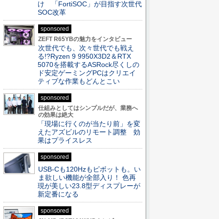
け 「FortiSOC」が目指す次世代
SOC改革
sponsored
ZEFT R65YBの魅力をインタビュー
次世代でも、次々世代でも戦え
る!?Ryzen 9 9950X3D2＆RTX
5070を搭載するASRock尽くしの
ド安定ゲーミングPCはクリエイ
ティブな作業もどんとこい
sponsored
仕組みとしてはシンプルだが、業務へ
の効果は絶大
「現場に行くのが当たり前」を変
えたアズビルのリモート調整 効
果はプライスレス
sponsored
USB-Cも120Hzもピボットも。い
ま欲しい機能が全部入り！ 色再
現が美しい23.8型ディスプレーが
新定番になる
sponsored