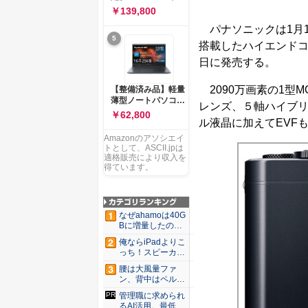
ー 83K9003JJP ノー
ソコン Vivobook 15
￥139,800
トPC
M1502NAQ 15.6イ
パナソニックは1月1
ンチ AMD Ryzen 7
5
170 メモリ16GB
搭載したハイエンドコン
SSD 512GB
日に発売する。
Microsoft 365
Personal (24か月版)
搭載 Windows 11 重
2090万画素の1型M
【整備済み品】軽量
量1.7kg Wi-Fi 6E ク
薄型ノートパソコン
レンズ、５軸ハイブリ
ワイエットブルー
dynabook G83 ■
￥62,800
M1502NAQ-
ル液晶に加えてEVF
13.3型
R7165BUWS
FHD(1920x1080) -
Amazonのアソシエイ
高性能第11世代Core
トとして、ASCII.jpは
i5-1135G7 - メモリ
適格販売により収入を
16GB - SSD 256GB
得ています。
- Webカメラ -
WiFi&Bluetooth -
USB Type-C - MS
Office 2021 - Win11
なぜahamoは40G
搭載
Bに増量したの
か ...
俺ならiPadよりこ
っち！スピーカー
9個...
腰は大風量ファ
ン、背中はペルチ
ェ冷却。ダ...
管理職に求められ
るAI活用。最低限