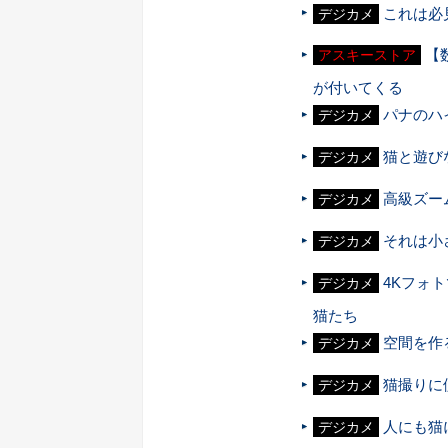
これは必見
デジカメ
【
アスキーストア
が付いてくる
パナのハ
デジカメ
猫と遊び
デジカメ
高級ズーム
デジカメ
それは小
デジカメ
4Kフォ
デジカメ
猫たち
空間を作
デジカメ
猫撮りに
デジカメ
人にも猫
デジカメ