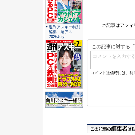
本記事はアフィ
週刊アスキー特別
編集 週アス
2026July