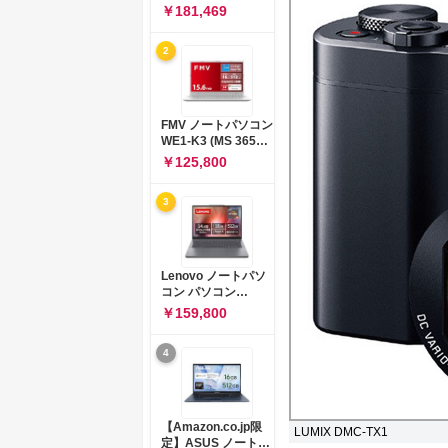
コン 15-fd 15.6イン
￥181,469
チ インテル Core 5
120U メモリ16GB
2
SSD512GB
Windows 11
Microsoft Office
2024搭載 WPS
Office搭載 カメラシ
FMV ノートパソコン
ャッター 指紋認証 薄
WE1-K3 (MS 365
型 Copilotキー搭載
Personal/Copilotキ
￥125,800
ナチュラルシルバー
ー搭載/Win 11/15.6
(BJ0M5PA-AAAI)
型/Core
3
i5/16GB/SSD
512GB/ホワイト)
FMVWK3E15W_AZ
Lenovo ノートパソ
コン パソコン
IdeaPad Slim 3 14.0
￥159,800
インチ AMD
Ryzen™ 5 8640HS
4
メモリ16GB
SSD512GB
Microsoft 365 試用
版 Windows11 バッ
テリー駆動12.6時間
【Amazon.co.jp限
LUMIX DMC-TX1
重量1.39kg ルナグレ
定】ASUS ノートパ