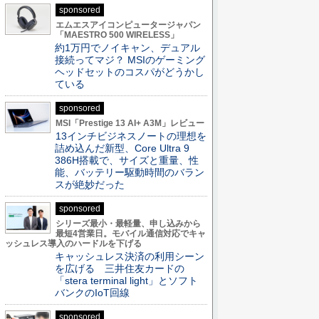
sponsored
エムエスアイコンピュータージャパン
「MAESTRO 500 WIRELESS」
約1万円でノイキャン、デュアル
接続ってマジ？ MSIのゲーミング
ヘッドセットのコスパがどうかし
ている
sponsored
MSI「Prestige 13 AI+ A3M」レビュー
13インチビジネスノートの理想を
詰め込んだ新型、Core Ultra 9
386H搭載で、サイズと重量、性
能、バッテリー駆動時間のバラン
スが絶妙だった
sponsored
シリーズ最小・最軽量、申し込みから
最短4営業日。モバイル通信対応でキャ
ッシュレス導入のハードルを下げる
キャッシュレス決済の利用シーン
を広げる 三井住友カードの
「stera terminal light」とソフト
バンクのIoT回線
sponsored