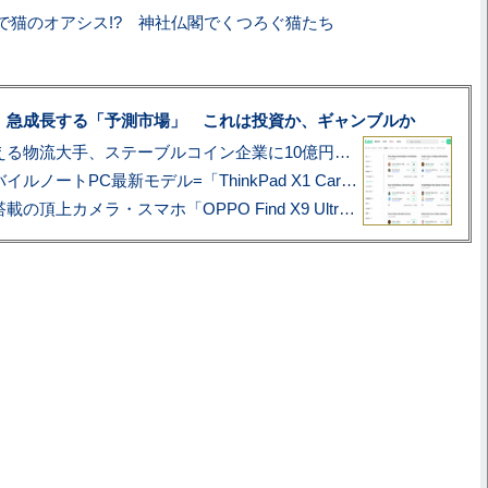
で猫のオアシス!? 神社仏閣でくつろぐ猫たち
、急成長する「予測市場」 これは投資か、ギャンブルか
アマゾン配送を支える物流大手、ステーブルコイン企業に10億円投資のワケ
あこがれの旗艦モバイルノートPC最新モデル=「ThinkPad X1 Carbon Gen 14 Aura Edition」実機レビュー
ハッセルブラッド搭載の頂上カメラ・スマホ「OPPO Find X9 Ultra」実写レビュー=プロが本気で徹底撮影しました!!