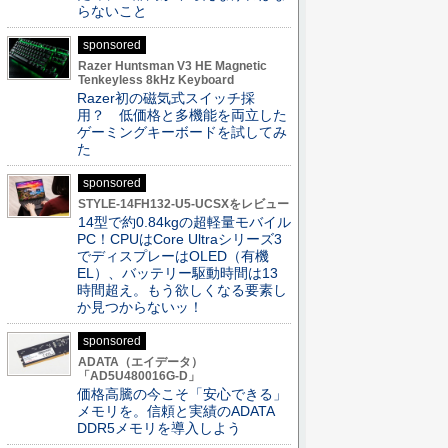
らないこと
sponsored
Razer Huntsman V3 HE Magnetic
Tenkeyless 8kHz Keyboard
Razer初の磁気式スイッチ採
用？ 低価格と多機能を両立した
ゲーミングキーボードを試してみ
た
sponsored
STYLE-14FH132-U5-UCSXをレビュー
14型で約0.84kgの超軽量モバイル
PC！CPUはCore Ultraシリーズ3
でディスプレーはOLED（有機
EL）、バッテリー駆動時間は13
時間超え。もう欲しくなる要素し
か見つからないッ！
sponsored
ADATA（エイデータ）
「AD5U480016G-D」
価格高騰の今こそ「安心できる」
メモリを。信頼と実績のADATA
DDR5メモリを導入しよう