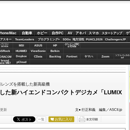
Phone/Mac
自動車
ホビー
自作PC
AV
アキバ
スマホ
ゲ
スタートアップ
アスキー
TeamLeaders
プログラミング+
SDGs
地方活性
PUACL2026
ChallengersJP
パソコン
ゲーミングPC
MSI
ASUS
HP
STORM
SEVEN
ASRock
HUAWEI
ViewSonic
Belkin
ソフトバンクの
Dropbox
CData
Backlog
Fortinet
ヤマハ
Zoom
ORACOM
IoT
brand
pCloud
new ME!
倍レンズを搭載した新高級機
した新ハイエンドコンパクトデジカメ「LUMIX
分更新
文● 行正和義 編集／ASCII.jp
お気に入り
一覧