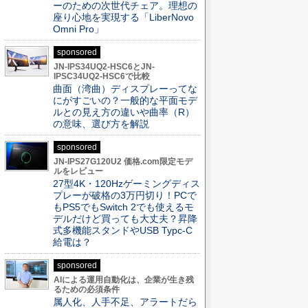
ーのための次世代チェア。理想の
座り心地を実現する「LiberNovo
Omni Pro」
sponsored
JN-IPS34UQ2-HSC6とJN-
IPSC34UQ2-HSC6で比較
曲面（湾曲）ディスプレーってな
にがすごいの？一般的な平面モデ
ルとの見え方の違いや曲率（R）
の意味、選び方を解説
sponsored
JN-IPS27G120U2 価格.com限定モデ
ルをレビュー
27型4K・120Hzゲーミングディス
プレーが破格の3万円切り！PCで
もPS5でもSwitch 2でも使えるモ
デルだけど買っても大丈夫？昇降
式多機能スタンドやUSB Typc-C
給電は？
sponsored
AIによる運用自動化は、企業が生き残
るための必須条件
属人化、人手不足、アラートだら