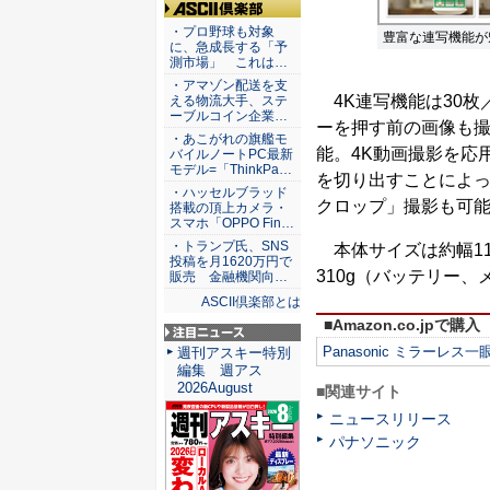
ASCII倶楽部
・プロ野球も対象
豊富な連写機能
に、急成長する「予
測市場」 これは…
・アマゾン配送を支
4K連写機能は30枚
える物流大手、ステ
ーブルコイン企業…
ーを押す前の画像も
・あこがれの旗艦モ
能。4K動画撮影を応用
バイルノートPC最新
モデル=「ThinkPa…
を切り出すことによっ
・ハッセルブラッド
クロップ」撮影も可
搭載の頂上カメラ・
スマホ「OPPO Fin…
・トランプ氏、SNS
本体サイズは約幅110
投稿を月1620万円で
310g（バッテリー
販売 金融機関向…
ASCII倶楽部とは
■Amazon.co.jpで購入
注目ニュース
Panasonic ミラーレス
週刊アスキー特別
編集 週アス
2026August
■関連サイト
ニュースリリース
パナソニック