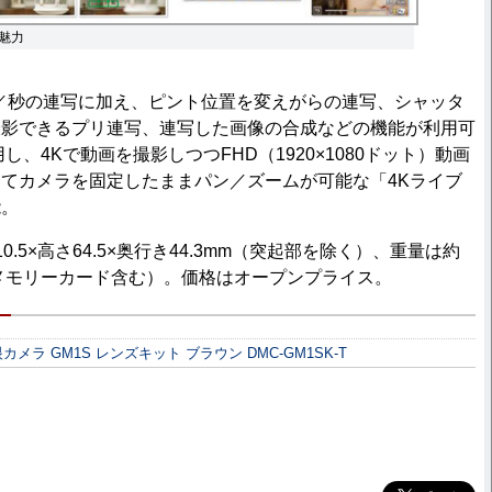
が魅力
／秒の連写に加え、ピント位置を変えがらの連写、シャッタ
撮影できるプリ連写、連写した画像の合成などの機能が利用可
し、4Kで動画を撮影しつつFHD（1920×1080ドット）動画
てカメラを固定したままパン／ズームが可能な「4Kライブ
能。
.5×高さ64.5×奥行き44.3mm（突起部を除く）、重量は約
、メモリーカード含む）。価格はオープンプライス。
一眼カメラ GM1S レンズキット ブラウン DMC-GM1SK-T