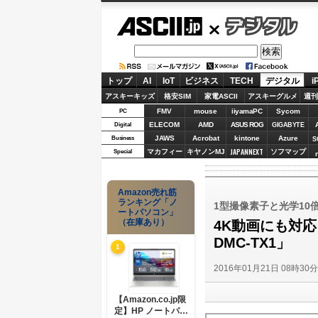
ASCII.jp
デジタル
トップ
AI
IoT
ビジネス
TECH
デジタル
i
アスキーキッズ
格安SIM
家電ASCII
アスキーグルメ
週刊
FMV
mouse
iiyamaPC
Sycom
PC
ELECOM
AMD
ASUS ROG
Digital
GIGABYTE
JAWS
Acrobat
kintone
Azure
Business
S
JAPANNEXT
マカフィー
キヤノンMJ
ソフマップ
Special
Amazon売れ筋
ランキング「ノ
1型撮像素子と光学10
ートパソコン」
（在庫あり）
4K動画にも対応
DMC-TX1」
1
2016年01月21日 08時30
【Amazon.co.jp限
定】HP ノートパソ