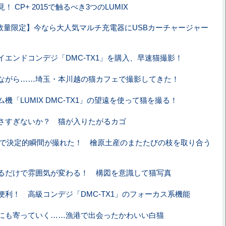
！ CP+ 2015で触るべき3つのLUMIX
数量限定】今なら大人気マルチ充電器にUSBカーチャージャー
イエンドコンデジ「DMC-TX1」を購入、早速猫撮影！
ながら……埼玉・本川越の猫カフェで撮影してきた！
機「LUMIX DMC-TX1」の望遠を使って猫を撮る！
さすぎないか？ 猫が入りたがるカゴ
トで決定的瞬間が撮れた！ 檜原土産のまたたびの枝を取り合う
るだけで雰囲気が変わる！ 構図を意識して猫写真
便利！ 高級コンデジ「DMC-TX1」のフォーカス系機能
にも寄っていく……漁港で出会ったかわいい白猫