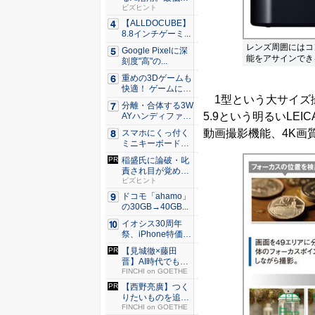
やるべ...
ビズヒント
【ALLDOCUBE】
8.8インチゲーミ...
レンズ周囲にはコ
Google Pixelに深
能をアサインでき
刻度"高"の...
重めの3Dゲームも
快適！ ゲームに強
1型という大サイズ撮
いH...
分離・合体する3W
5.9という明るいLEIC
AYハンディファ
ン。置...
動画撮影機能、4K画
スマホにくっ付く
ミニキーボード！
触ってわ...
稲盛氏に論破・叱
責され目が覚め
た。経営者...
ビズヒント
ドコモ「ahamo」
の30GB→40GB...
イオシス30周年
祭、iPhone特価品
を...
【見城徹×藤田
晋】AI時代でも変
わらない...
FINCHI on GOETHE
【西野亮廣】つく
りたいものを追求
できる環...
FINCHI on GOETHE