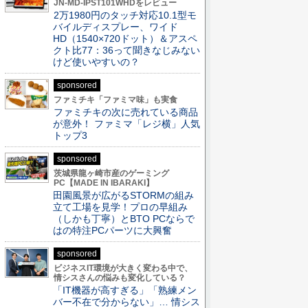
JN-MD-IPST101WHDをレビュー
2万1980円のタッチ対応10.1型モ
バイルディスプレー、ワイド
HD（1540×720ドット）＆アスペ
クト比77：36って聞きなじみない
けど使いやすいの？
sponsored
ファミチキ「ファミマ味」も実食
ファミチキの次に売れている商品
が意外！ ファミマ「レジ横」人気
トップ3
sponsored
茨城県龍ヶ崎市産のゲーミング
PC【MADE IN IBARAKI】
田園風景が広がるSTORMの組み
立て工場を見学！プロの早組み
（しかも丁寧）とBTO PCならで
はの特注PCパーツに大興奮
sponsored
ビジネスIT環境が大きく変わる中で、
情シスさんの悩みも変化している？
「IT機器が高すぎる」「熟練メン
バー不在で分からない」… 情シス