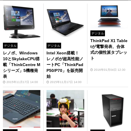
デジタル
ThinkPad X1 Table
デジタル
デジタル
tが電撃発表、合体
式の個性派タブレッ
レノボ、Windows
Intel Xeon搭載！
ト
10とSkylakeCPU搭
レノボが超高性能ノ
載「ThinkCentre M
ートPC「ThinkPad
2016年01月04日 12:30
シリーズ」5機種発
P50/P70」を販売開
表
始
2015年11月17日 14:00
2015年11月17日 14:00