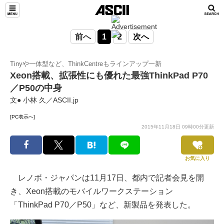
前へ
1
2
次へ
Tinyや一体型など、ThinkCentreもラインアップ一新
Xeon搭載、拡張性にも優れた最強ThinkPad P70
／P50の中身
文● 小林 久／ASCII.jp
[PC表示へ]
2015年11月18日 09時00分更新
お気に入り
レノボ・ジャパンは11月17日、都内で記者会見を開
き、Xeon搭載のモバイルワークステーション
「ThinkPad P70／P50」など、新製品を発表した。