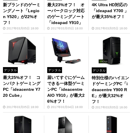
新ブランドのゲーミ
最大23%オフ！ オ
4K Ultra HD対応の
ングノート「Legio
ーバークロック対応
「ideapad Y700 」
n Y520」が22%オ
のゲーミングノート
が最大35%オフ！
フ！
「ideapad Y910」
2017年03月05日 18:00
2017年03月05日 18:00
2017年03月05日 18:00
デジタル
デジタル
デジタル
最大25%オフ！ コ
届いてすぐにゲーム
特別仕様のハイエン
ンパクトゲーミング
できる一体型ゲーミ
ドゲーミングPC「i
PC「ideacentre Y7
ンPC「ideacentre
deacentre Y900 R
20 Cube」
AIO Y910」が最大2
E」が最大32%オ
6%オフ！
フ！
2017年03月05日 18:00
2017年03月04日 18:00
2017年03月05日 18:00