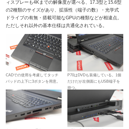
ィスプレーも4Kまでの解像度が選べる、17.3型と15.6型
の2種類のサイズがあり、拡張性（端子の数）・光学式
ドライブの有無・搭載可能なGPUの種類などが相違点。
ただしそれ以外の基本仕様は共通化されている。
CADでの使用を考慮してタッチ
P70はDVDも装備している。1個
パッドの上下に3ボタンを用意。
だけだが左側面にもUSB端子を
持つ。