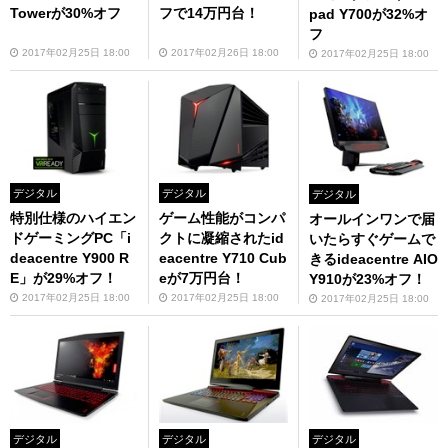
Towerが30%オフ
フで14万円台！
pad Y700が32%オ
フ
2017年02月25日 18:00
2017年02月26日 18:00
2017年02月25日 18:00
デジタル
デジタル
デジタル
特別仕様のハイエン
ゲーム性能がコンパ
オールインワンで届
ドゲーミングPC「i
クトに凝縮されたid
いたらすぐゲームで
deacentre Y900 R
eacentre Y710 Cub
きるideacentre AIO
E」が29%オフ！
eが7万円台！
Y910が23%オフ！
2017年02月25日 18:00
2017年02月25日 18:00
2017年02月25日 18:00
デジタル
デジタル
デジタル