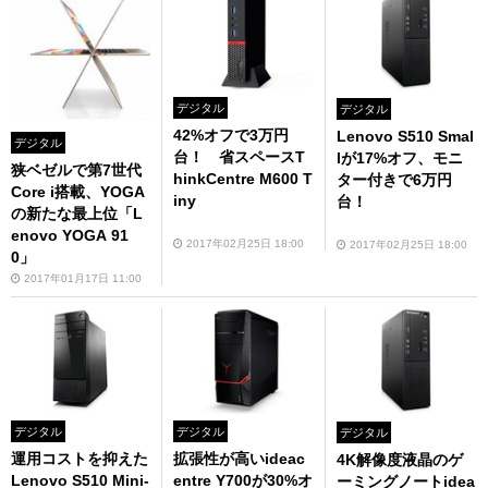
デジタル
デジタル
42%オフで3万円
Lenovo S510 Smal
デジタル
台！ 省スペースT
lが17%オフ、モニ
狭ベゼルで第7世代
hinkCentre M600 T
ター付きで6万円
Core i搭載、YOGA
iny
台！
の新たな最上位「L
enovo YOGA 91
2017年02月25日 18:00
2017年02月25日 18:00
0」
2017年01月17日 11:00
デジタル
デジタル
デジタル
運用コストを抑えた
拡張性が高いideac
4K解像度液晶のゲ
Lenovo S510 Mini-
entre Y700が30%オ
ーミングノートidea