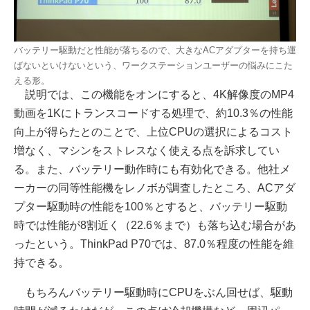
バッテリー駆動だと性能が落ちるので、大きなACアダプターを持ち運
ばないといけないという、ワークステーションユーザーの悩みにこた
える形。
説明では、この機能をオンにすると、4K解像度のMP4
動画を1Kにトランスコードする処理で、約10.3％の性能
向上が得らたとのことで、上位CPUの選択によるコスト
増なく、マシンをストレスなく使える点を訴求してい
る。また、バッテリー動作時にも有効化できる。他社メ
ーカーの同等性能機をレノボが調査したところ、ACアダ
プター駆動時の性能を100％とすると、バッテリー駆動
時では性能が8割近く（22.6％まで）も落ち込む場合があ
ったという。ThinkPad P70では、87.0％程度の性能を維
持できる。
もちろんバッテリー駆動時にCPUをぶん回せば、駆動