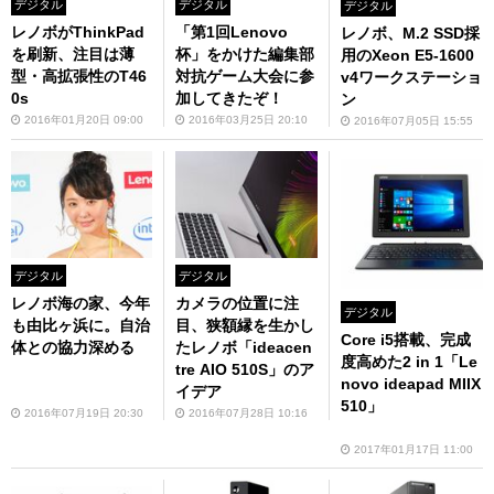
デジタル
デジタル
デジタル
レノボがThinkPad
「第1回Lenovo
レノボ、M.2 SSD採
を刷新、注目は薄
杯」をかけた編集部
用のXeon E5-1600
型・高拡張性のT46
対抗ゲーム大会に参
v4ワークステーショ
0s
加してきたぞ！
ン
2016年01月20日 09:00
2016年03月25日 20:10
2016年07月05日 15:55
デジタル
デジタル
レノボ海の家、今年
カメラの位置に注
デジタル
も由比ヶ浜に。自治
目、狭額縁を生かし
Core i5搭載、完成
体との協力深める
たレノボ「ideacen
度高めた2 in 1「Le
tre AIO 510S」のア
novo ideapad MIIX
イデア
510」
2016年07月19日 20:30
2016年07月28日 10:16
2017年01月17日 11:00