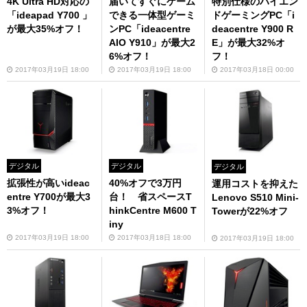
4K Ultra HD対応の
届いてすぐにゲーム
特別仕様のハイエン
「ideapad Y700 」
できる一体型ゲーミ
ドゲーミングPC「i
が最大35%オフ！
ンPC「ideacentre
deacentre Y900 R
AIO Y910」が最大2
E」が最大32%オ
6%オフ！
フ！
2017年03月19日 18:00
2017年03月19日 18:00
2017年03月18日 00:00
デジタル
デジタル
デジタル
拡張性が高いideac
40%オフで3万円
運用コストを抑えた
entre Y700が最大3
台！ 省スペースT
Lenovo S510 Mini-
3%オフ！
hinkCentre M600 T
Towerが22%オフ
iny
2017年03月19日 18:00
2017年03月18日 18:00
2017年03月19日 18:00