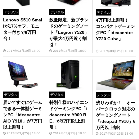
デジタル
デジタル
デジタル
Lenovo S510 Smal
数量限定、新ブラン
4万円以上割引！
lが17%オフ、モニ
ドのゲーミングノー
コンパクトゲーミン
ター付きで6万円
ト「Legion Y520」
グPC「ideacentre
台！
が最大4万円近く割
Y720 Cube」
引！
2017年03月19日 18:00
2017年03月25日 18:00
2017年03月25日 18:00
デジタル
デジタル
デジタル
届いてすぐにゲーム
特別仕様のハイエン
残りわずか！ オー
できる一体型ゲーミ
ドゲーミングPC「i
バークロック対応の
ンPC「ideacentre
deacentre Y900 R
ゲーミングノート
AIO Y910」が7万円
E」が9万円以上割
「ideapad Y910」6
以上割引！
引！
万円以上割引
2017年03月25日 18:00
2017年03月25日 18:00
2017年03月25日 18:00