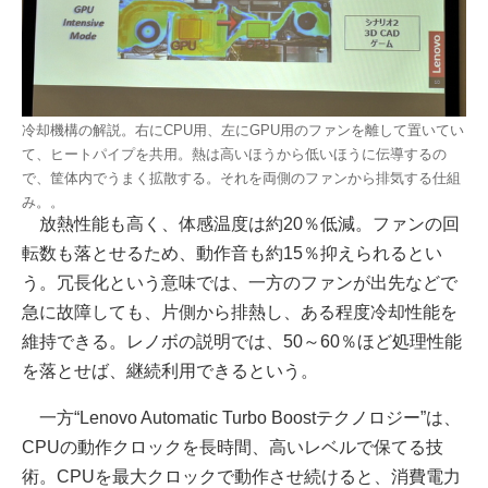
冷却機構の解説。右にCPU用、左にGPU用のファンを離して置いてい
て、ヒートパイプを共用。熱は高いほうから低いほうに伝導するの
で、筐体内でうまく拡散する。それを両側のファンから排気する仕組
み。。
放熱性能も高く、体感温度は約20％低減。ファンの回
転数も落とせるため、動作音も約15％抑えられるとい
う。冗長化という意味では、一方のファンが出先などで
急に故障しても、片側から排熱し、ある程度冷却性能を
維持できる。レノボの説明では、50～60％ほど処理性能
を落とせば、継続利用できるという。
一方“Lenovo Automatic Turbo Boostテクノロジー”は、
CPUの動作クロックを長時間、高いレベルで保てる技
術。CPUを最大クロックで動作させ続けると、消費電力