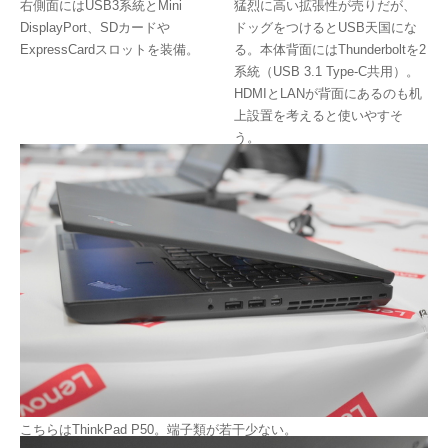
猛烈に高い拡張性が売りだが、
右側面にはUSB3系統とMini
ドッグをつけるとUSB天国にな
DisplayPort、SDカードや
る。本体背面にはThunderboltを2
ExpressCardスロットを装備。
系統（USB 3.1 Type-C共用）。
HDMIとLANが背面にあるのも机
上設置を考えると使いやすそ
う。
こちらはThinkPad P50。端子類が若干少ない。