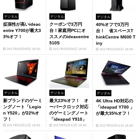
デジタル
デジタル
デジタル
拡張性が高いideac
クーポンで3万円
40%オフで3万円
entre Y700が最大3
台！家庭用PCにオ
台！ 省スペースT
3%オフ！
ススメのideacentre
hinkCentre M600 T
510S
iny
2017年03月05日 18:00
2017年03月04日 18:00
2017年03月04日 18:00
デジタル
デジタル
デジタル
新ブランドのゲーミ
最大23%オフ！ オ
4K Ultra HD対応の
ングノート「Legio
ーバークロック対応
「ideapad Y700 」
n Y520」が22%オ
のゲーミングノート
が最大35%オフ！
フ！
「ideapad Y910」
2017年03月11日 18:00
2017年03月12日 18:00
2017年03月11日 18:00