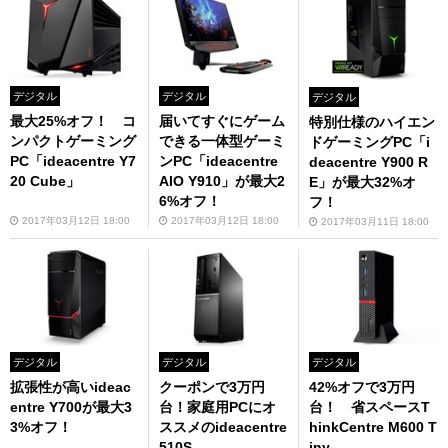
デジタル
デジタル
デジタル
最大25%オフ！ コ
届いてすぐにゲーム
特別仕様のハイエン
ンパクトゲーミング
できる一体型ゲーミ
ドゲーミングPC「i
PC「ideacentre Y7
ンPC「ideacentre
deacentre Y900 R
20 Cube」
AIO Y910」が最大2
E」が最大32%オ
6%オフ！
フ！
2017年03月12日 18:00
2017年03月12日 18:00
2017年03月11日 18:00
デジタル
デジタル
デジタル
拡張性が高いideac
クーポンで3万円
42%オフで3万円
entre Y700が最大3
台！家庭用PCにオ
台！ 省スペースT
3%オフ！
ススメのideacentre
hinkCentre M600 T
510S
iny