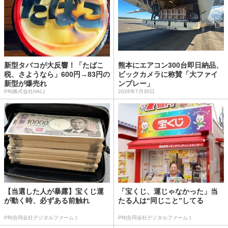
新型タバコが大反響！「たばこ
熊本にエアコン300台即日納品、
税、さようなら」600円→83円の
ビックカメラに称賛「大ファイ
新型が爆売れ
ンプレー」
PR(株式会社HAL)
2026年7月30日
【当選した人が暴露】宝くじ運
「宝くじ、運じゃなかった」当
が動く時、必ずある前触れ
たる人は“同じこと”してる
PR(合同会社デジタルファーム )
PR(合同会社デジタルファーム )