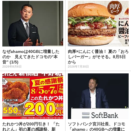
なぜahamoは40GBに増量した
肉厚×にんにく醤油！ 夏の「おろ
のか 見えてきたドコモの“本
しバーガー」がそそる。8月5日
音” (1/5)
から
2026年8月6日
2026年7月30日
たれかつ丼が200円引き！ 「た
ソフトバンク宮川社長、ドコモ
れとん」初の夏の感謝祭、新
「ahamo」の40GBへの増量に