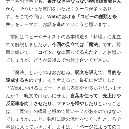
ナーやお仕事でも、
書かなきゃならないWeb担当者さん
から、そういった質問をいただくケースが多々ありま
す。そこで今回は、
Webにおける「コピーの種類と条
件」
をテーマに、お話を進めていこうと思います。
前回はコピーやテキストの基本構造を「料理」に見立
てて解説しましたが、
今回の見立ては「魔法」
です。前
回に続いて、「
コイツ、なに言ってるんだ？
」とお思い
でしょうが、どうか最後までお付き合いください。
「魔法」というのはおおむね、
呪文を唱えて、目的を
達成するもの
です。そう考えると、最初にお話しした
「Webにおけるコピー」と通じる部分が多いと思いませ
んか？ 呪文ではないにせよ、
言葉を使って、売上げや
反応率を向上させたり、ファンを増やしたり
ということ
は、「魔法」の構造と極めて近いモノがあるのではない
でしょうか……と、強引に話の流れをつくったところで
本題に入っていきます。まずは、「
ページによってのコ