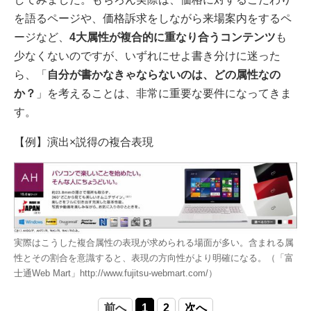
を語るページや、価格訴求をしながら来場案内をするペ
ージなど、
4大属性が複合的に重なり合うコンテンツ
も
少なくないのですが、いずれにせよ書き分けに迷った
ら、「
自分が書かなきゃならないのは、どの属性なの
か？
」を考えることは、非常に重要な要件になってきま
す。
【例】演出×説得の複合表現
実際はこうした複合属性の表現が求められる場面が多い。含まれる属
性とその割合を意識すると、表現の方向性がより明確になる。（「富
士通Web Mart」http://www.fujitsu-webmart.com/）
前へ
1
2
次へ