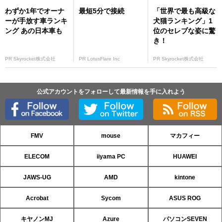
わずか1年でオーナ
最短5分で接続
「世界で最も高級な
ーが手放す車ランキ
犬猫ランキング」1
ング あの日本車も
位のセレブな姿に驚
き！
PR Skyrocket株式会社
PR LotusFlare Inc
PR Skyrocket株式会社
公式アカウントをフォローして最新情報を手に入れよう
FMV
mouse
マカフィー
ELECOM
iiyama PC
HUAWEI
JAWS-UG
AMD
kintone
Acrobat
Sycom
ASUS ROG
キヤノンMJ
Azure
パソコンSEVEN