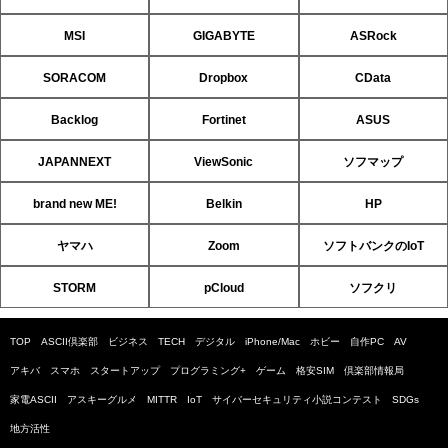
MSI
GIGABYTE
ASRock
SORACOM
Dropbox
CData
Backlog
Fortinet
ASUS
JAPANNEXT
ViewSonic
ソフマップ
brand new ME!
Belkin
HP
ヤマハ
Zoom
ソフトバンクのIoT
STORM
pCloud
ソフクリ
TOP
ASCII倶楽部
ビジネス
TECH
デジタル
iPhone/Mac
ホビー
自作PC
AV
アキバ
スマホ
スタートアップ
プログラミング+
ゲーム
格安SIM
倶楽部情報局
家電ASCII
アスキーグルメ
MITTR
IoT
サイバーセキュリティ小説コンテスト
SDGs
地方活性