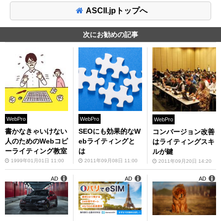
ASCII.jpトップへ
次にお勧めの記事
WebPro
WebPro
WebPro
書かなきゃいけない
SEOにも効果的なW
コンバージョン改善
人のためのWebコピ
ebライティングと
はライティングスキ
ーライティング教室
は
ルが鍵
1999年01月01日 11:00
2011年09月08日 11:00
2011年09月20日 14:20
AD
AD
AD