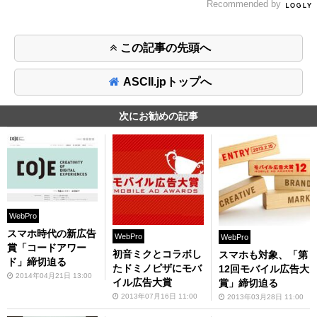
Recommended by
この記事の先頭へ
ASCII.jpトップへ
次にお勧めの記事
WebPro
スマホ時代の新広告
WebPro
WebPro
賞「コードアワー
初音ミクとコラボし
スマホも対象、「第
ド」締切迫る
たドミノピザにモバ
12回モバイル広告大
2014年04月21日 13:00
イル広告大賞
賞」締切迫る
2013年07月16日 11:00
2013年03月28日 11:00