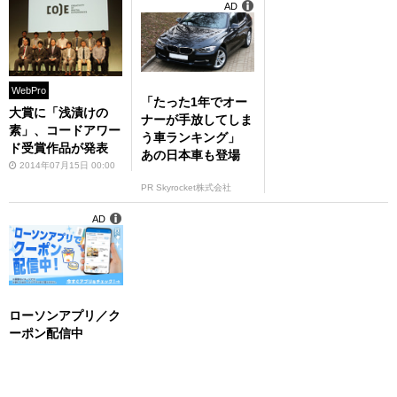
AD
WebPro
「たった1年でオー
大賞に「浅漬けの
ナーが手放してしま
素」、コードアワー
う車ランキング」
ド受賞作品が発表
あの日本車も登場
2014年07月15日 00:00
PR Skyrocket株式会社
AD
ローソンアプリ／ク
ーポン配信中