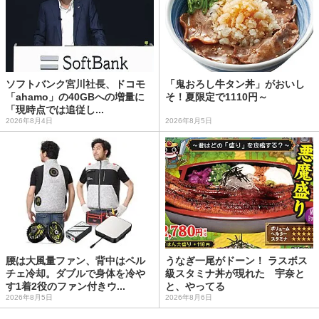
ソフトバンク宮川社長、ドコモ
「鬼おろし牛タン丼」がおいし
「ahamo」の40GBへの増量に
そ！夏限定で1110円～
「現時点では追従し...
2026年8月4日
2026年8月5日
腰は大風量ファン、背中はペル
うなぎ一尾がドーン！ ラスボス
チェ冷却。ダブルで身体を冷や
級スタミナ丼が現れた 宇奈と
す1着2役のファン付きウ...
と、やってる
2026年8月5日
2026年8月6日