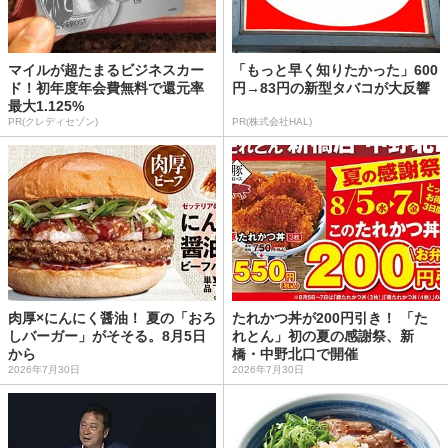
マイルが超たまるビジネスカー
「もっと早く知りたかった」600
ド！初年度年会費無料で還元率
円→83円の新型タバコが大反響
最大1.125%
PR(クレディセゾン)
PR(株式会社HAL)
肉厚×にんにく醤油！ 夏の「おろ
たれかつ丼が200円引き！ 「た
しバーガー」がそそる。8月5日
れとん」初の夏の感謝祭、新
から
橋・中野北口で開催
2026年7月30日
2026年7月30日