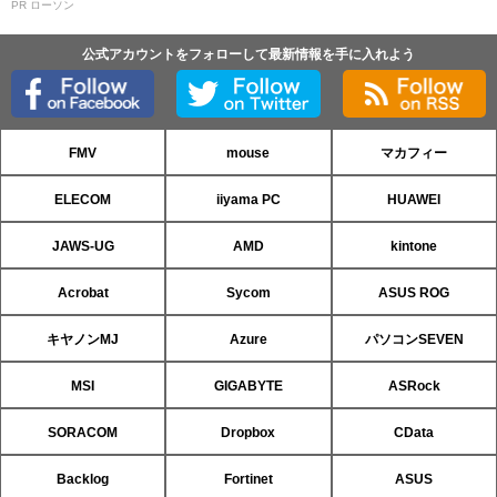
PR ローソン
公式アカウントをフォローして最新情報を手に入れよう
FMV
mouse
マカフィー
ELECOM
iiyama PC
HUAWEI
JAWS-UG
AMD
kintone
Acrobat
Sycom
ASUS ROG
キヤノンMJ
Azure
パソコンSEVEN
MSI
GIGABYTE
ASRock
SORACOM
Dropbox
CData
Backlog
Fortinet
ASUS