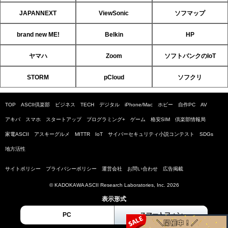
JAPANNEXT
ViewSonic
ソフマップ
brand new ME!
Belkin
HP
ヤマハ
Zoom
ソフトバンクのIoT
STORM
pCloud
ソフクリ
TOP
ASCII倶楽部
ビジネス
TECH
デジタル
iPhone/Mac
ホビー
自作PC
AV
アキバ
スマホ
スタートアップ
プログラミング+
ゲーム
格安SIM
倶楽部情報局
家電ASCII
アスキーグルメ
MITTR
IoT
サイバーセキュリティ小説コンテスト
SDGs
地方活性
サイトポリシー
プライバシーポリシー
運営会社
お問い合わせ
広告掲載
© KADOKAWA ASCII Research Laboratories, Inc. 2026
表示形式
PC
スマートフォン