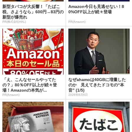
新型タバコが大反響！「たばこ
Amazon今日も見逃せない！8
税、さようなら」600円→83円の
0%OFF以上が続々登場
新型が爆売れ
PR(株式会社HAL)
PR(Amazon)
「え、こんなセールやってた
なぜahamoは40GBに増量した
の？」80％OFF以上が続々登
のか 見えてきたドコモの“本
場！Amazonの本気が...
音” (1/5)
PR(Amazon)
2026年8月6日