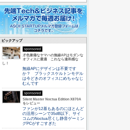
ピックアップ
sponsored
才色兼備なヤマハの無線APはモダンな
オフィスに最適 これなら違和感な
し！
無線APにデザインは不要です
か？ ブラックスケルトンモデル
は今どきのオフィスにめちゃなじ
むんです
sponsored
Silent Master Noctua Edition X870A
をレビュー
ファンが12基もあるのにほとんど
の活用シーンで35dB以下、サイ
コムのNoctua尽くし静音ゲーミン
グPCがすごすぎた