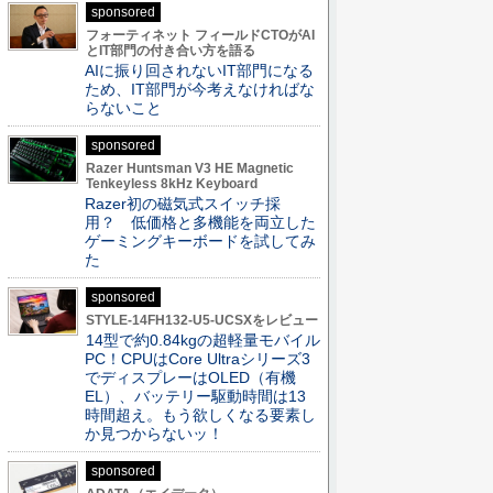
sponsored
フォーティネット フィールドCTOがAI
とIT部門の付き合い方を語る
AIに振り回されないIT部門になる
ため、IT部門が今考えなければな
らないこと
sponsored
Razer Huntsman V3 HE Magnetic
Tenkeyless 8kHz Keyboard
Razer初の磁気式スイッチ採
用？ 低価格と多機能を両立した
ゲーミングキーボードを試してみ
た
sponsored
STYLE-14FH132-U5-UCSXをレビュー
14型で約0.84kgの超軽量モバイル
PC！CPUはCore Ultraシリーズ3
でディスプレーはOLED（有機
EL）、バッテリー駆動時間は13
時間超え。もう欲しくなる要素し
か見つからないッ！
sponsored