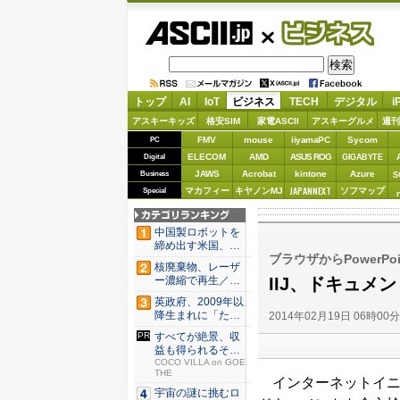
ASCII.jp
ビジネス
トップ
AI
IoT
ビジネス
TECH
デジタル
i
アスキーキッズ
格安SIM
家電ASCII
アスキーグルメ
週刊
FMV
mouse
iiyamaPC
Sycom
PC
ELECOM
AMD
ASUS ROG
Digital
GIGABYTE
JAWS
Acrobat
kintone
Azure
Business
S
JAPANNEXT
マカフィー
キヤノンMJ
ソフマップ
Special
中国製ロボットを
締め出す米国、そ
ブラウザからPowerP
の研究は...
核廃棄物、レーザ
IIJ、ドキュメン
ー濃縮で再生／ブ
タ腎臓、...
英政府、2009年以
降生まれに「たば
2014年02月19日 06時00
こ販...
すべてが絶景、収
益も得られるその
仕組みと...
COCO VILLA on GOE
THE
インターネットイニシアテ
宇宙の謎に挑むロ