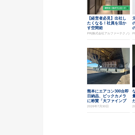
【経営者必見】出社し
たくなる！社員を活か
す空間術
PR(株式会社アルファーテクノ)
P
熊本にエアコン300台即
日納品、ビックカメラ
に称賛「大ファインプ
た
レー」
2026年7月30日
2