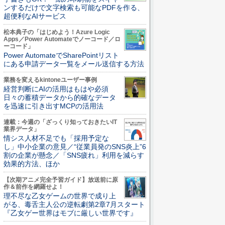
ンするだけで文字検索も可能なPDFを作る、
超便利なAIサービス
松本典子の「はじめよう！Azure Logic
Apps／Power Automateでノーコード／ロ
ーコード」
Power AutomateでSharePointリスト
にある申請データ一覧をメール送信する方法
業務を変えるkintoneユーザー事例
経営判断にAIの活用はもはや必須
日々の蓄積データから的確なデータ
を迅速に引き出すMCPの活用法
連載：今週の「ざっくり知っておきたいIT
業界データ」
情シス人材不足でも「採用予定な
し」中小企業の意見／“従業員発のSNS炎上”6
割の企業が懸念／「SNS疲れ」利用を減らす
効果的方法、ほか
【次期アニメ完全予習ガイド】放送前に原
作＆前作を網羅せよ！
理不尽な乙女ゲームの世界で成り上
がる、毒舌主人公の逆転劇第2章7月スタート
『乙女ゲー世界はモブに厳しい世界です』