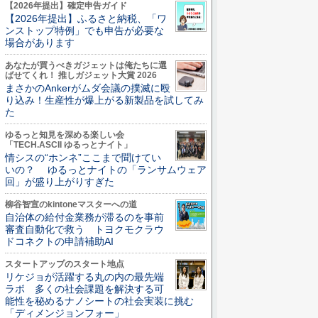
【2026年提出】確定申告ガイド
【2026年提出】ふるさと納税、「ワ
ンストップ特例」でも申告が必要な
場合があります
あなたが買うべきガジェットは俺たちに選
ばせてくれ！ 推しガジェット大賞 2026
まさかのAnkerがムダ会議の撲滅に殴
り込み！生産性が爆上がる新製品を試してみ
た
ゆるっと知見を深める楽しい会
「TECH.ASCII ゆるっとナイト」
情シスの“ホンネ”ここまで聞けてい
いの？ ゆるっとナイトの「ランサムウェア
回」が盛り上がりすぎた
柳谷智宣のkintoneマスターへの道
自治体の給付金業務が滞るのを事前
審査自動化で救う トヨクモクラウ
ドコネクトの申請補助AI
スタートアップのスタート地点
リケジョが活躍する丸の内の最先端
ラボ 多くの社会課題を解決する可
能性を秘めるナノシートの社会実装に挑む
「ディメンジョンフォー」