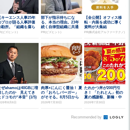
元キーエンス人事25年
部下が指示待ちにな
【全公開】オフィス移
のプロが語る人事評価
る、本当の理由。23年
転・内装を成功に導く
の勘所。「組織を腐ら
続く自律型組織に共通
資料が大集結
せるNG評価」とは...
する「3つの要素」
R(ビズヒント)
PR(ビズヒント)
PR(株式会社アルファーテクノ)
なぜahamoは40GBに増
肉厚×にんにく醤油！ 夏
たれかつ丼が200円引
量したのか 見えてき
の「おろしバーガー」
き！ 「たれとん」初の
ドコモの“本音” (1/5)
がそそる。8月5日から
夏の感謝祭、新橋・中
野北口で開催
026年8月6日
2026年7月30日
2026年7月30日
Recommended by