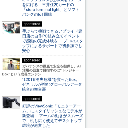
を広げる 三井住友カードの
「stera terminal light」とソフト
バンクのIoT回線
sponsored
手ぶらで挑戦できるアプライド豊
田店の自作PC組み立てイベント
で感動の完成体験を！ プロのスタ
ッフによるサポートで初参加でも
安心
sponsored
ガバナンスの徹底で安全を担保し、AI
活用の促進で目指すのは“トレジャー
Box”という成長エンジン
“120TB消失危機”を救ったBox。
ゼネラルが挑むグローバルデータ
統合の舞台裏
sponsored
好評のViewSonic「モニターアー
ム」にスタイリッシュなモデルが
新登場！ アームの動きがスムーズ
で、机も広く使えてデスクトップ
環境が激変した