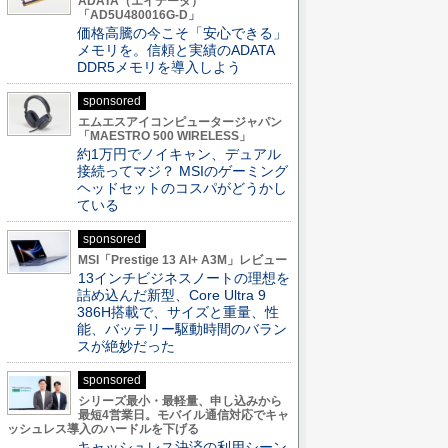
ADATA（エイデータ）
「AD5U480016G-D」
価格高騰の今こそ「安心できる」
メモリを。信頼と実績のADATA
DDR5メモリを導入しよう
sponsored
エムエスアイコンピュータージャパン
「MAESTRO 500 WIRELESS」
約1万円でノイキャン、デュアル
接続ってマジ？ MSIのゲーミング
ヘッドセットのコスパがどうかし
ている
sponsored
MSI「Prestige 13 AI+ A3M」レビュー
13インチビジネスノートの理想を
詰め込んだ新型、Core Ultra 9
386H搭載で、サイズと重量、性
能、バッテリー駆動時間のバラン
スが絶妙だった
sponsored
シリーズ最小・最軽量、申し込みから
最短4営業日。モバイル通信対応でキャ
ッシュレス導入のハードルを下げる
キャッシュレス決済の利用シーン