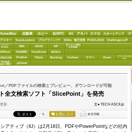
Phone/Mac
自動車
ホビー
自作PC
AV
アキバ
スマホ
ゲ
スタートアップ
アスキー
TeamLeaders
プログラミング+
SDGs
地方活性
PUACL2026
ChallengersJP
パソコン
ゲーミングPC
MSI
ASUS
HP
STORM
SEVEN
ASRock
HUAWEI
ViewSonic
Belkin
ソフトバンクの
Dropbox
CData
Backlog
Fortinet
ヤマハ
Zoom
ORACOM
IoT
brand
pCloud
new ME!
oint／PDFファイルの検索とプレビュー、ダウンロードが可能
ト全文検索ソフト「SlicePoint」を発売
分更新
文● TECH.ASCII.jp
お気に入り
一覧
ィブ（IIJ）は2月18日、PDFやPowerPointなどの社内