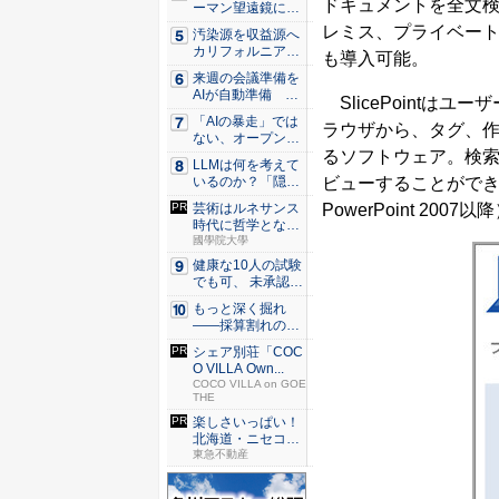
ドキュメントを全文検索
ーマン望遠鏡に加
わった、...
レミス、プライベート
汚染源を収益源へ
カリフォルニア酪
も導入可能。
農が頼...
来週の会議準備を
AIが自動準備
SlicePointは
「Cop...
「AIの暴走」では
ラウザから、タグ、
ない、オープンAI
るソフトウェア。検
のモ...
LLMは何を考えて
ビューすることができる
いるのか？「隠れ
た領域...
PowerPoint 200
芸術はルネサンス
時代に哲学となっ
た？
國學院大學
健康な10人の試験
でも可、 未承認薬
の「...
もっと深く掘れ
——採算割れの地
熱発電所を...
シェア別荘「COC
O VILLA Own...
COCO VILLA on GOE
THE
楽しさいっぱい！
北海道・ニセコで
避暑の夏...
東急不動産