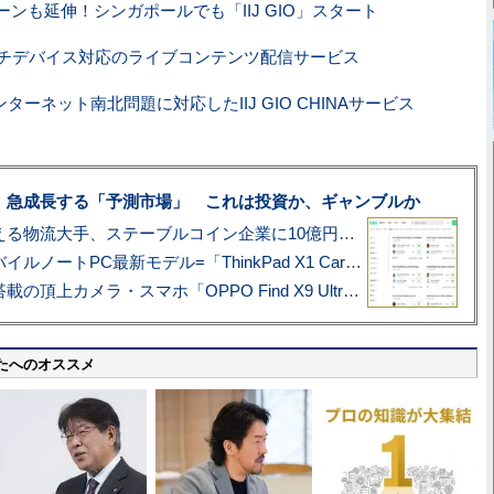
ーンも延伸！シンガポールでも「IIJ GIO」スタート
マルチデバイス対応のライブコンテンツ配信サービス
ンターネット南北問題に対応したIIJ GIO CHINAサービス
、急成長する「予測市場」 これは投資か、ギャンブルか
アマゾン配送を支える物流大手、ステーブルコイン企業に10億円投資のワケ
あこがれの旗艦モバイルノートPC最新モデル=「ThinkPad X1 Carbon Gen 14 Aura Edition」実機レビュー
ハッセルブラッド搭載の頂上カメラ・スマホ「OPPO Find X9 Ultra」実写レビュー=プロが本気で徹底撮影しました!!
たへのオススメ