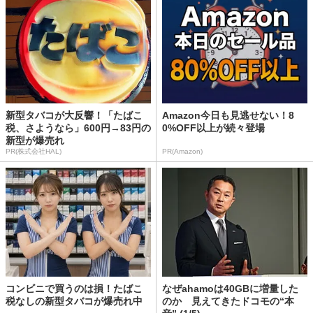
新型タバコが大反響！「たばこ
Amazon今日も見逃せない！8
税、さようなら」600円→83円の
0%OFF以上が続々登場
新型が爆売れ
PR(株式会社HAL)
PR(Amazon)
コンビニで買うのは損！たばこ
なぜahamoは40GBに増量した
税なしの新型タバコが爆売れ中
のか 見えてきたドコモの“本