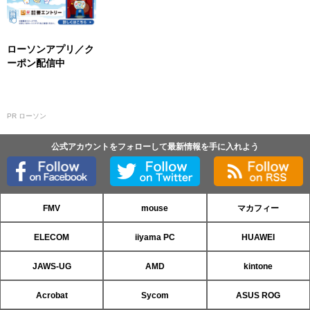
ローソンアプリ／ク
ーポン配信中
PR ローソン
公式アカウントをフォローして最新情報を手に入れよう
FMV
mouse
マカフィー
ELECOM
iiyama PC
HUAWEI
JAWS-UG
AMD
kintone
Acrobat
Sycom
ASUS ROG