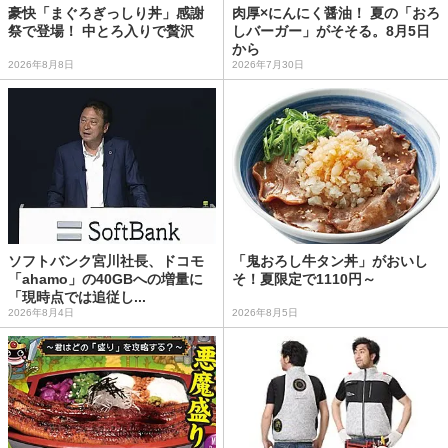
豪快「まぐろぎっしり丼」感謝
肉厚×にんにく醤油！ 夏の「おろ
祭で登場！ 中とろ入りで贅沢
しバーガー」がそそる。8月5日
から
2026年8月8日
2026年7月30日
ソフトバンク宮川社長、ドコモ
「鬼おろし牛タン丼」がおいし
「ahamo」の40GBへの増量に
そ！夏限定で1110円～
「現時点では追従し...
2026年8月4日
2026年8月5日