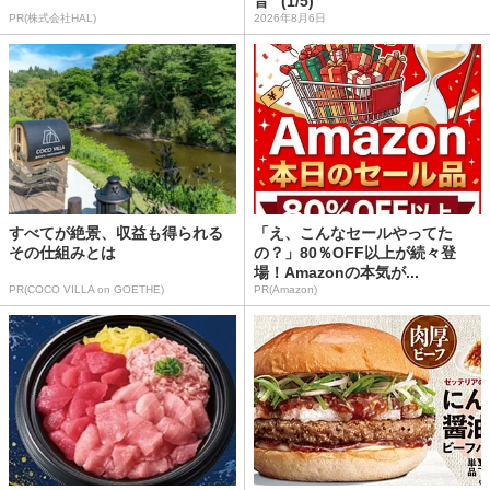
音” (1/5)
PR(株式会社HAL)
2026年8月6日
すべてが絶景、収益も得られる
「え、こんなセールやってた
その仕組みとは
の？」80％OFF以上が続々登
場！Amazonの本気が...
PR(COCO VILLA on GOETHE)
PR(Amazon)