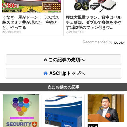
うなぎ一尾がドーン！ ラスボス
腰は大風量ファン、背中はペル
級スタミナ丼が現れた 宇奈と
チェ冷却。ダブルで身体を冷や
と、やってる
す1着2役のファン付きウ...
2026年8月6日
2026年8月5日
Recommended by
この記事の先頭へ
ASCII.jpトップへ
次にお勧めの記事
TECH