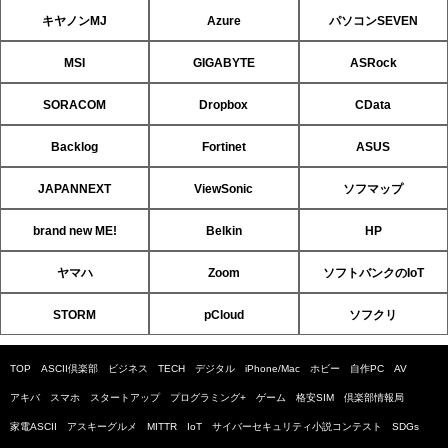
キヤノンMJ
Azure
パソコンSEVEN
MSI
GIGABYTE
ASRock
SORACOM
Dropbox
CData
Backlog
Fortinet
ASUS
JAPANNEXT
ViewSonic
ソフマップ
brand new ME!
Belkin
HP
ヤマハ
Zoom
ソフトバンクのIoT
STORM
pCloud
ソフクリ
TOP
ASCII倶楽部
ビジネス
TECH
デジタル
iPhone/Mac
ホビー
自作PC
AV
アキバ
スマホ
スタートアップ
プログラミング+
ゲーム
格安SIM
倶楽部情報局
家電ASCII
アスキーグルメ
MITTR
IoT
サイバーセキュリティ小説コンテスト
SDGs