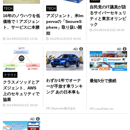
自民党のIT議員が語
TECH
TECH
るサイバーセキュリ
16年のノウハウを低
アズジェント、米Im
ティと東京オリンピ
価格で！アズジェン
pervaの「SecureS
ック
ト、サービスに本腰
phere」取り扱い開
2014年04月15日 06:00
始
2013年03月28日 15:30
2012年12月25日 06:00
AD
AD
クラウド
わずか1年でオーナ
最短5分で接続
クラスメソッドとア
ーが手放す車ランキ
ズジェント、AWS
ング あの日本車も
上のセキュリティで
協業
2014年08月21日 06:00
PR Skyrocket株式会社
PR LotusFlare Inc
AD