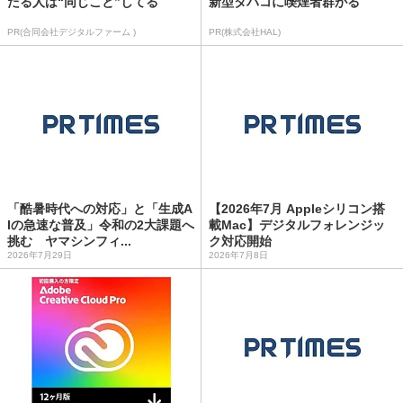
たる人は“同じこと”してる
新型タバコに喫煙者群がる
PR(合同会社デジタルファーム )
PR(株式会社HAL)
「酷暑時代への対応」と「生成A
【2026年7月 Appleシリコン搭
Iの急速な普及」令和の2大課題へ
載Mac】デジタルフォレンジッ
挑む ヤマシンフィ...
ク対応開始
2026年7月29日
2026年7月8日