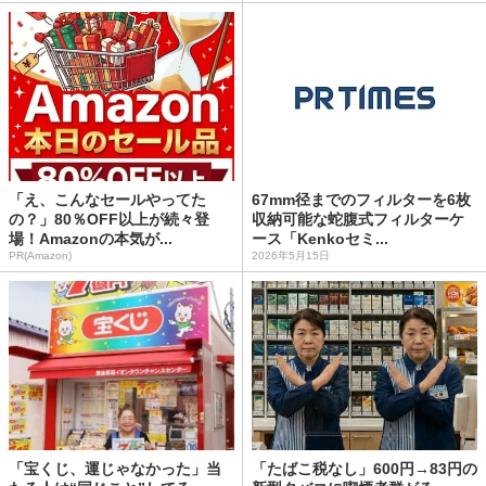
「え、こんなセールやってた
67mm径までのフィルターを6枚
の？」80％OFF以上が続々登
収納可能な蛇腹式フィルターケ
場！Amazonの本気が...
ース「Kenkoセミ...
PR(Amazon)
2026年5月15日
「宝くじ、運じゃなかった」当
「たばこ税なし」600円→83円の