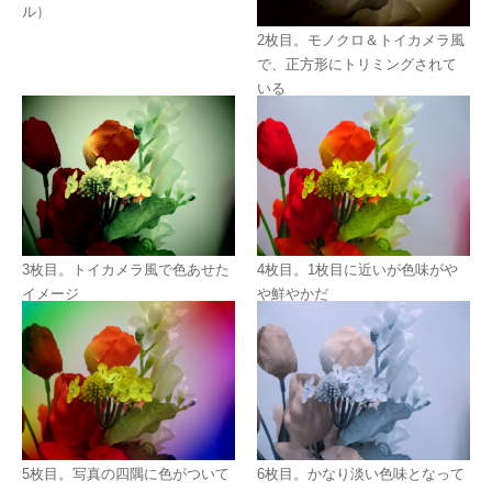
ル）
2枚目。モノクロ＆トイカメラ風
で、正方形にトリミングされて
いる
3枚目。トイカメラ風で色あせた
4枚目。1枚目に近いが色味がや
イメージ
や鮮やかだ
5枚目。写真の四隅に色がついて
6枚目。かなり淡い色味となって