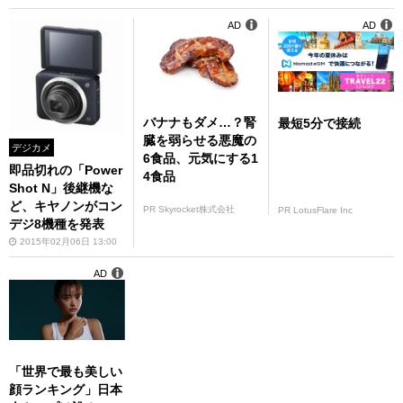
AD
AD
バナナもダメ…？腎
最短5分で接続
臓を弱らせる悪魔の
デジカメ
6食品、元気にする1
即品切れの「Power
4食品
Shot N」後継機な
ど、キヤノンがコン
PR Skyrocket株式会社
PR LotusFlare Inc
デジ8機種を発表
2015年02月06日 13:00
AD
「世界で最も美しい
顔ランキング」日本