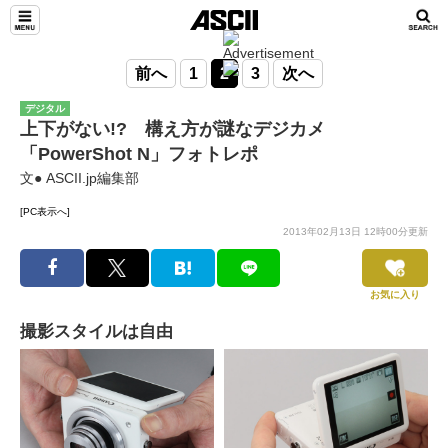
前へ
1
2
3
次へ
デジタル
上下がない!? 構え方が謎なデジカメ
「PowerShot N」フォトレポ
文● ASCII.jp編集部
[PC表示へ]
2013年02月13日 12時00分更新
お気に入り
撮影スタイルは自由