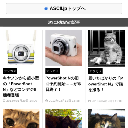
ASCII.jpトップへ
次にお勧めの記事
デジカメ
デジカメ
デジカメ
キヤノンから超小型
PowerShot Nの初
届いたばかりの「P
の「PowerShot
回予約開始……が即
owerShot N」で猫
N」などコンデジ6
日終了！
を撮る！
機種登場
2013年01月29日 14:00
2013年03月12日 16:48
2013年04月26日 12:00