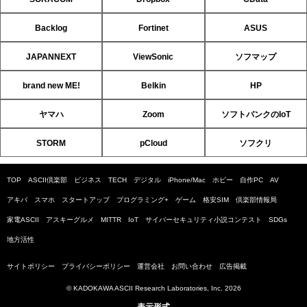
Backlog
Fortinet
ASUS
JAPANNEXT
ViewSonic
ソフマップ
brand new ME!
Belkin
HP
ヤマハ
Zoom
ソフトバンクのIoT
STORM
pCloud
ソフクリ
TOP
ASCII倶楽部
ビジネス
TECH
デジタル
iPhone/Mac
ホビー
自作PC
AV
アキバ
スマホ
スタートアップ
プログラミング+
ゲーム
格安SIM
倶楽部情報局
家電ASCII
アスキーグルメ
MITTR
IoT
サイバーセキュリティ小説コンテスト
SDGs
地方活性
サイトポリシー
プライバシーポリシー
運営会社
お問い合わせ
広告掲載
© KADOKAWA ASCII Research Laboratories, Inc. 2026