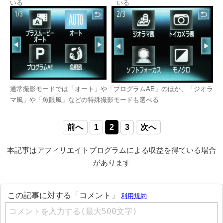
いる
いる
通常撮影モードでは「オート」や「プログラムAE」のほか、「ジオラ
マ風」や「魚眼風」などの特殊撮影モードも選べる
前へ
1
2
3
次へ
本記事はアフィリエイトプログラムによる収益を得ている場合
があります