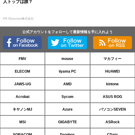
人トップは誰？
PR Skyrocket株式会社
公式アカウントをフォローして最新情報を手に入れよう
FMV
mouse
マカフィー
ELECOM
iiyama PC
HUAWEI
JAWS-UG
AMD
kintone
Acrobat
Sycom
ASUS ROG
キヤノンMJ
Azure
パソコンSEVEN
MSI
GIGABYTE
ASRock
SORACOM
Dropbox
CData