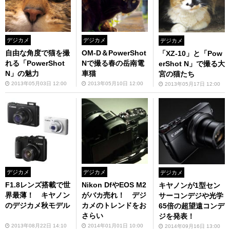
デジカメ
デジカメ
デジカメ
自由な角度で猫を撮
OM-D＆PowerShot
「XZ-10」と「Pow
れる「PowerShot
Nで撮る春の岳南電
erShot N」で撮る大
N」の魅力
車猫
宮の猫たち
2013年05月03日 12:00
2013年05月10日 12:00
2013年05月17日 12:00
デジカメ
デジカメ
デジカメ
F1.8レンズ搭載で世
Nikon DfやEOS M2
キヤノンが1型セン
界最薄！ キヤノン
がバカ売れ！ デジ
サーコンデジや光学
のデジカメ秋モデル
カメのトレンドをお
65倍の超望遠コンデ
さらい
ジを発表！
2013年08月22日 14:10
2014年01月01日 10:00
2014年09月16日 13:00