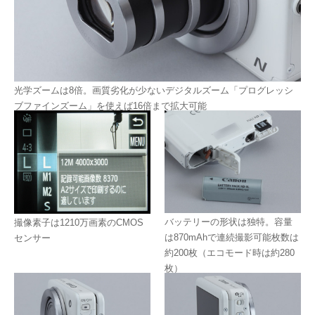
光学ズームは8倍。画質劣化が少ないデジタルズーム「プログレッシ
ブファインズーム」を使えば16倍まで拡大可能
バッテリーの形状は独特。容量
撮像素子は1210万画素のCMOS
は870mAhで連続撮影可能枚数は
センサー
約200枚（エコモード時は約280
枚）