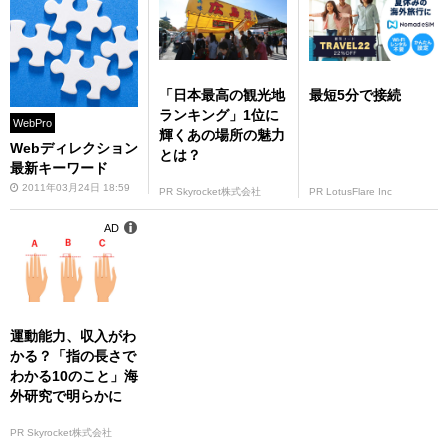
「日本最高の観光地
最短5分で接続
ランキング」1位に
WebPro
輝くあの場所の魅力
Webディレクション
とは？
最新キーワード
2011年03月24日 18:59
PR Skyrocket株式会社
PR LotusFlare Inc
AD
運動能力、収入がわ
かる？「指の長さで
わかる10のこと」海
外研究で明らかに
PR Skyrocket株式会社