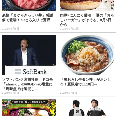
豪快「まぐろぎっしり丼」感謝
肉厚×にんにく醤油！ 夏の「おろ
祭で登場！ 中とろ入りで贅沢
しバーガー」がそそる。8月5日
から
2026年8月8日
2026年7月30日
ソフトバンク宮川社長、ドコモ
「鬼おろし牛タン丼」がおいし
「ahamo」の40GBへの増量に
そ！夏限定で1110円～
「現時点では追従し...
2026年8月4日
2026年8月5日