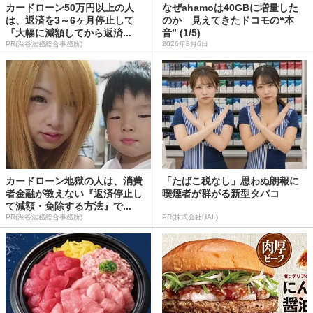
カードローン50万円以上の人
なぜahamoは40GBに増量した
は、返済を3～6ヶ月停止して
のか 見えてきたドコモの“本
『大幅に減額してから返済...
音” (1/5)
PR(渋谷法務総合事務所)
2026年8月6日
カードローン地獄の人は、消費
「たばこ税なし」思わぬ朗報に
者金融が教えない『返済停止し
喫煙者が群がる新型タバコ
て減額・免除する方法』で...
PR(渋谷法務総合事務所)
PR(株式会社HAL)