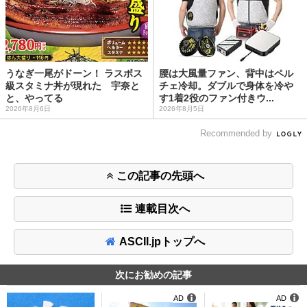
うなぎ一尾がドーン！ ラスボス
腰は大風量ファン、背中はペル
級スタミナ丼が現れた 宇奈と
チェ冷却。ダブルで身体を冷や
と、やってる
す1着2役のファン付きウ...
2026年8月6日
2026年8月5日
Recommended by
この記事の先頭へ
連載目次へ
ASCII.jpトップへ
次にお勧めの記事
AD
AD