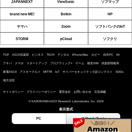
JAPANNEXT
ViewSonic
ソフマップ
brand new ME!
Belkin
HP
ヤマハ
Zoom
ソフトバンクのIoT
STORM
pCloud
ソフクリ
TOP
ASCII倶楽部
ビジネス
TECH
デジタル
iPhone/Mac
ホビー
自作PC
AV
アキバ
スマホ
スタートアップ
プログラミング+
ゲーム
格安SIM
倶楽部情報局
家電ASCII
アスキーグルメ
MITTR
IoT
サイバーセキュリティ小説コンテスト
SDGs
地方活性
サイトポリシー
プライバシーポリシー
運営会社
お問い合わせ
広告掲載
© KADOKAWA ASCII Research Laboratories, Inc. 2026
表示形式
PC
スマートフォン