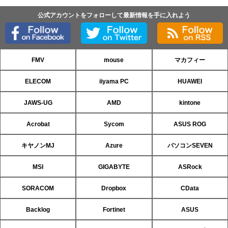
公式アカウントをフォローして最新情報を手に入れよう
FMV
mouse
マカフィー
ELECOM
iiyama PC
HUAWEI
JAWS-UG
AMD
kintone
Acrobat
Sycom
ASUS ROG
キヤノンMJ
Azure
パソコンSEVEN
MSI
GIGABYTE
ASRock
SORACOM
Dropbox
CData
Backlog
Fortinet
ASUS