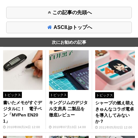
この記事の先頭へ
ASCII.jpトップへ
次にお勧めの記事
トピックス
トピックス
トピックス
書いたメモがすぐデ
キングジムのデジタ
シャープの燃え萌え
ジタルに！ 電子ペ
ル文房具 二製品を
きゅんなコラボ電卓
ン「MVPen EN20
徹底レビュー
を導入してみない
1」
か？
2010年09月24日 12:00
2010年07月13日 14:00
2011年05月02日 12:00