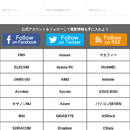
PR ローソン
PR LotusFlare Inc
PR ローソン
公式アカウントをフォローして最新情報を手に入れよう
FMV
mouse
マカフィー
ELECOM
iiyama PC
HUAWEI
JAWS-UG
AMD
kintone
Acrobat
Sycom
ASUS ROG
キヤノンMJ
Azure
パソコンSEVEN
MSI
GIGABYTE
ASRock
SORACOM
Dropbox
CData