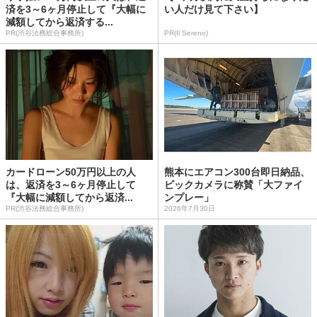
済を3～6ヶ月停止して『大幅に
い人だけ見て下さい】
減額してから返済する...
PR(渋谷法務総合事務所)
PR(Il Sereno)
カードローン50万円以上の人
熊本にエアコン300台即日納品、
は、返済を3～6ヶ月停止して
ビックカメラに称賛「大ファイ
『大幅に減額してから返済...
ンプレー」
PR(渋谷法務総合事務所)
2026年7月30日