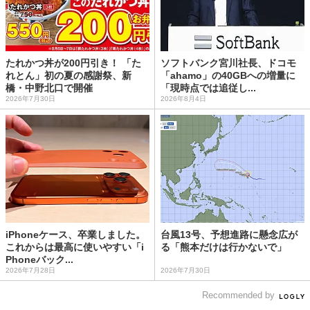
たれかつ丼が200円引き！ 「た
ソフトバンク宮川社長、ドコモ
れとん」初の夏の感謝祭、新
「ahamo」の40GBへの増量に
橋・中野北口で開催
「現時点では追従し...
2026年7月30日
2026年8月4日
iPhoneケース、卒業しました。
台風13号、予想進路に懸念広が
これからは最高に使いやすい「i
る「熊本だけは行かないで」
Phoneバック...
2026年7月28日
2026年7月30日
Recommended by