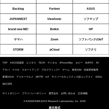
Backlog
Fortinet
ASUS
JAPANNEXT
ViewSonic
ソフマップ
brand new ME!
Belkin
HP
ヤマハ
Zoom
ソフトバンクのIoT
STORM
pCloud
ソフクリ
TOP
ASCII倶楽部
ビジネス
TECH
デジタル
iPhone/Mac
ホビー
自作PC
AV
アキバ
スマホ
スタートアップ
プログラミング+
ゲーム
格安SIM
倶楽部情報局
家電ASCII
アスキーグルメ
MITTR
IoT
サイバーセキュリティ小説コンテスト
SDGs
地方活性
サイトポリシー
プライバシーポリシー
運営会社
お問い合わせ
広告掲載
© KADOKAWA ASCII Research Laboratories, Inc. 2026
表示形式