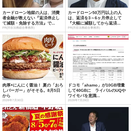
カードローン地獄の人は、消費
カードローン50万円以上の人
者金融が教えない『返済停止し
は、返済を3～6ヶ月停止して
て減額・免除する方法』で...
『大幅に減額してから返済...
PR(渋谷法務総合事務所)
PR(渋谷法務総合事務所)
肉厚×にんにく醤油！ 夏の「おろ
ドコモ「ahamo」が10GB増量
しバーガー」がそそる。8月5日
して40GBに ライバルのUQや
から
ワイモバを意識...
2026年7月30日
2026年7月29日