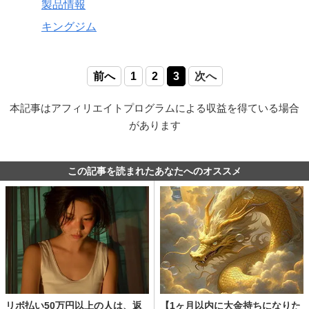
製品情報
キングジム
前へ
1
2
3
次へ
本記事はアフィリエイトプログラムによる収益を得ている場合
があります
この記事を読まれたあなたへのオススメ
リボ払い50万円以上の人は、返
【1ヶ月以内に大金持ちになりた