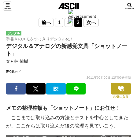
前へ
1
2
3
次へ
デジタル
手書きのメモをすっきりデジタル化！
デジタル＆アナログの新感覚文具「ショットノー
ト」
文● 林 佑樹
[PC表示へ]
2011年02月09日 12時00分更新
お気に入り
メモの整理整頓も「ショットノート」にお任せ！
ここまでは取り込みの方法とテストを中心としてきた
が、ここからは取り込んだ後の管理を見ていこう。