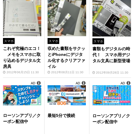
スマホ
スマホ
スマホ
これぞ究極のエコ！
収めた書類をサクッ
書類もデジタルの時
メモをスマホに取
とiPhoneにデジタ
代！ スマホ用デジ
り込めるデジタル文
ル化するクリアファ
タル文具に新型登場
房具
イル
2012年06月15日 11:30
2012年08月11日 11:30
2012年09月28日 11:30
AD
AD
AD
ローソンアプリ／ク
最短5分で接続
ローソンアプリ／ク
ーポン配信中
ーポン配信中