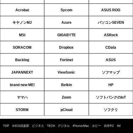
Acrobat
Sycom
ASUS ROG
キヤノンMJ
Azure
パソコンSEVEN
MSI
GIGABYTE
ASRock
SORACOM
Dropbox
CData
Backlog
Fortinet
ASUS
JAPANNEXT
ViewSonic
ソフマップ
brand new ME!
Belkin
HP
ヤマハ
Zoom
ソフトバンクのIoT
STORM
pCloud
ソフクリ
TOP
ASCII倶楽部
ビジネス
TECH
デジタル
iPhone/Mac
ホビー
自作PC
AV