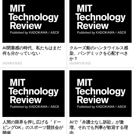
AI閉塞感の時代、私たちはまだ
クルーズ船のハンタウイルス感
何も分かっていない
染、パンデミックを心配すべき
か？
2026年5月9日
2026年5月10日
人間の限界を押し広げる「ドー
AIで「弁護士なし訴訟」が激
ピングOK」のスポーツ競技会が
増、それでも判事が歓迎する理
開催
由