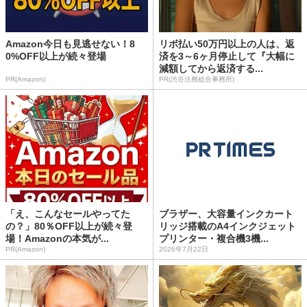
Amazon今日も見逃せない！8
リボ払い50万円以上の人は、返
0%OFF以上が続々登場
済を3～6ヶ月停止して『大幅に
減額してから返済する...
PR(Amazon)
PR(渋谷法務総合事務所)
「え、こんなセールやってた
ブラザー、大容量インクカート
の？」80％OFF以上が続々登
リッジ搭載のA4インクジェット
場！Amazonの本気が...
プリンター・複合機3機...
PR(Amazon)
2026年7月22日