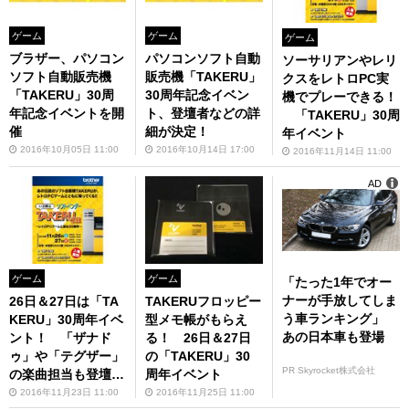
ゲーム
ゲーム
ゲーム
ブラザー、パソコン
パソコンソフト自動
ソーサリアンやレリ
ソフト自動販売機
販売機「TAKERU」
クスをレトロPC実
「TAKERU」30周
30周年記念イベン
機でプレーできる！
年記念イベントを開
ト、登壇者などの詳
「TAKERU」30周
催
細が決定！
年イベント
2016年10月05日 11:00
2016年10月14日 17:00
2016年11月14日 11:00
AD
ゲーム
ゲーム
「たった1年でオー
ナーが手放してしま
26日＆27日は「TA
TAKERUフロッピー
う車ランキング」
KERU」30周年イベ
型メモ帳がもらえ
あの日本車も登場
ント！ 「ザナド
る！ 26日＆27日
ゥ」や「テグザー」
の「TAKERU」30
PR Skyrocket株式会社
の楽曲担当も登壇決
周年イベント
定
2016年11月23日 11:00
2016年11月25日 11:00