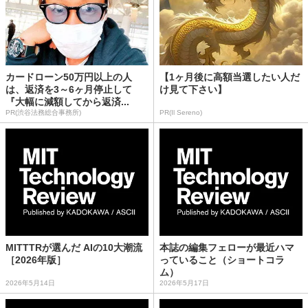
カードローン50万円以上の人
【1ヶ月後に高額当選したい人だ
は、返済を3～6ヶ月停止して
け見て下さい】
『大幅に減額してから返済...
PR(渋谷法務総合事務所)
PR(Il Sereno)
MITTTRが選んだ AIの10大潮流
本誌の編集フェローが最近ハマ
［2026年版］
っていること（ショートコラ
ム）
2026年5月14日
2026年5月17日