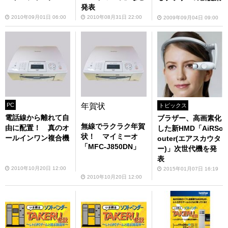
発表
2010年09月01日 06:00
2010年08月31日 22:00
2009年09月04日 09:00
PC
年賀状
トピックス
電話線から離れて自
ブラザー、高画素化
無線でラクラク年賀
由に配置！ 真のオ
した新HMD「AiRSc
状！ マイミーオ
ールインワン複合機
outer(エアスカウタ
「MFC-J850DN」
ー)」次世代機を発
表
2010年10月20日 12:00
2015年01月07日 16:19
2010年10月20日 12:00