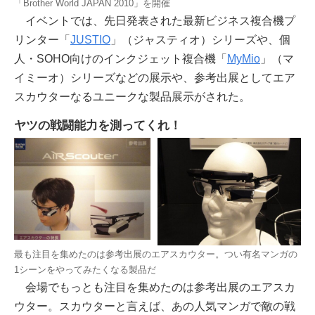
「Brother World JAPAN 2010」を開催
イベントでは、先日発表された最新ビジネス複合機プ
リンター「
JUSTIO
」（ジャスティオ）シリーズや、個
人・SOHO向けのインクジェット複合機「
MyMio
」（マ
イミーオ）シリーズなどの展示や、参考出展としてエア
スカウターなるユニークな製品展示がされた。
ヤツの戦闘能力を測ってくれ！
最も注目を集めたのは参考出展のエアスカウター。つい有名マンガの
1シーンをやってみたくなる製品だ
会場でもっとも注目を集めたのは参考出展のエアスカ
ウター。スカウターと言えば、あの人気マンガで敵の戦