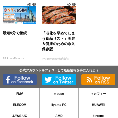
AD
AD
最短5分で接続
「老化を早めてしま
う食品リスト」美容
＆健康のための永久
保存版
PR LotusFlare Inc
PR Skyrocket株式会社
公式アカウントをフォローして最新情報を手に入れよう
FMV
mouse
マカフィー
ELECOM
iiyama PC
HUAWEI
JAWS-UG
AMD
kintone