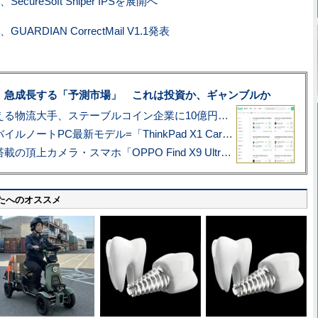
SecureSoft Sniper IPSを展開へ
UARDIAN CorrectMail V1.1発表
、急成長する「予測市場」 これは投資か、ギャンブルか
アマゾン配送を支える物流大手、ステーブルコイン企業に10億円投資のワケ
あこがれの旗艦モバイルノートPC最新モデル=「ThinkPad X1 Carbon Gen 14 Aura Edition」実機レビュー
ハッセルブラッド搭載の頂上カメラ・スマホ「OPPO Find X9 Ultra」実写レビュー=プロが本気で徹底撮影しました!!
たへのオススメ