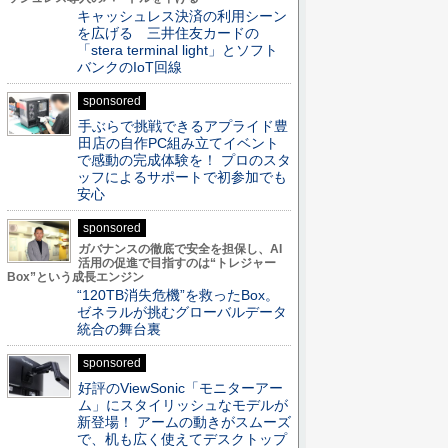
キャッシュレス決済の利用シーン
を広げる 三井住友カードの
「stera terminal light」とソフト
バンクのIoT回線
sponsored
手ぶらで挑戦できるアプライド豊
田店の自作PC組み立てイベント
で感動の完成体験を！ プロのスタ
ッフによるサポートで初参加でも
安心
sponsored
ガバナンスの徹底で安全を担保し、AI
活用の促進で目指すのは“トレジャー
Box”という成長エンジン
“120TB消失危機”を救ったBox。
ゼネラルが挑むグローバルデータ
統合の舞台裏
sponsored
好評のViewSonic「モニターアー
ム」にスタイリッシュなモデルが
新登場！ アームの動きがスムーズ
で、机も広く使えてデスクトップ