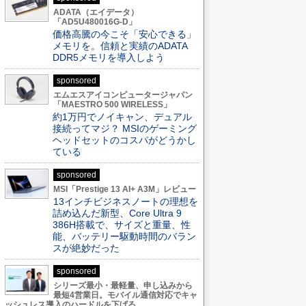
ADATA（エイデータ）
「AD5U480016G-D」
価格高騰の今こそ「安心できる」
メモリを。信頼と実績のADATA
DDR5メモリを導入しよう
sponsored
エムエスアイコンピュータージャパン
「MAESTRO 500 WIRELESS」
約1万円でノイキャン、デュアル
接続ってマジ？ MSIのゲーミング
ヘッドセットのコスパがどうかし
ている
sponsored
MSI「Prestige 13 AI+ A3M」レビュー
13インチビジネスノートの理想を
詰め込んだ新型、Core Ultra 9
386H搭載で、サイズと重量、性
能、バッテリー駆動時間のバラン
スが絶妙だった
sponsored
シリーズ最小・最軽量、申し込みから
最短4営業日。モバイル通信対応でキャ
ッシュレス導入のハードルを下げる