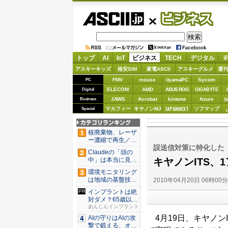
ASCII.jp
ビジネス
トップ
AI
IoT
ビジネス
TECH
デジタル
i
アスキーキッズ
格安SIM
家電ASCII
アスキーグルメ
週刊
FMV
mouse
iiyamaPC
Sycom
PC
ELECOM
AMD
ASUS ROG
Digital
GIGABYTE
JAWS
Acrobat
kintone
Azure
Business
S
JAPANNEXT
マカフィー
キヤノンMJ
ソフマップ
Special
核廃棄物、レーザ
ー濃縮で再生／ブ
誤送信対策に特化した「GUA
タ腎臓、...
Claudeの「頭の
キヤノンITS、
中」は本当に見え
たの...
環境モニタリング
は地域の基盤技術
2010年04月20日 06時00
へ 村上...
インプラントは絶
対ダメ？65歳以上
の方は...
あんしんインプラント
4月19日、キヤノン
AIの守りはAIの攻
撃で鍛える、オー