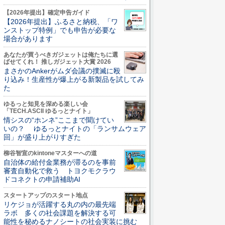
【2026年提出】確定申告ガイド
【2026年提出】ふるさと納税、「ワ
ンストップ特例」でも申告が必要な
場合があります
あなたが買うべきガジェットは俺たちに選
ばせてくれ！ 推しガジェット大賞 2026
まさかのAnkerがムダ会議の撲滅に殴
り込み！生産性が爆上がる新製品を試してみ
た
ゆるっと知見を深める楽しい会
「TECH.ASCII ゆるっとナイト」
情シスの“ホンネ”ここまで聞けてい
いの？ ゆるっとナイトの「ランサムウェア
回」が盛り上がりすぎた
柳谷智宣のkintoneマスターへの道
自治体の給付金業務が滞るのを事前
審査自動化で救う トヨクモクラウ
ドコネクトの申請補助AI
スタートアップのスタート地点
リケジョが活躍する丸の内の最先端
ラボ 多くの社会課題を解決する可
能性を秘めるナノシートの社会実装に挑む