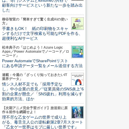
は、専門システムとkintoneの共存で
顧客向けサービスという新たな一歩を踏み出
した
柳谷智宣の「簡単すぎて驚く生成AIの使い
方」
手書きもOK！ 紙の印刷物をスキャ
ンするだけで文字検索も可能なPDFを作る、
超便利なAIサービス
松本典子の「はじめよう！Azure Logic
Apps／Power Automateでノーコード／ロ
ーコード」
Power AutomateでSharePointリスト
にある申請データ一覧をメール送信する方法
連載：今週の「ざっくり知っておきたいIT
業界データ」
情シス人材不足でも「採用予定な
し」中小企業の意見／“従業員発のSNS炎上”6
割の企業が懸念／「SNS疲れ」利用を減らす
効果的方法、ほか
【次期アニメ完全予習ガイド】放送前に原
作＆前作を網羅せよ！
理不尽な乙女ゲームの世界で成り上
がる、毒舌主人公の逆転劇第2章7月スタート
『乙女ゲー世界はモブに厳しい世界です』