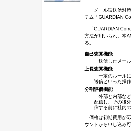
「メール誤送信対策
テム「GUARDIAN C
「GUARDIAN Co
方法が用いられ、本A
る。
自己査閲機能
送信したメール
上長査閲機能
一定のルールに
送信といった操
分割評価機能
外部と内部など
配信し、その後
信する前に社内
価格は初期費用が5万
ウントから申し込み