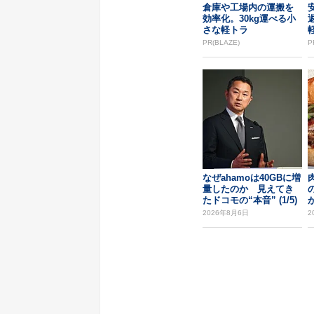
倉庫や工場内の運搬を
効率化。30kg運べる小
さな軽トラ
PR(BLAZE)
P
なぜahamoは40GBに増
量したのか 見えてき
たドコモの“本音” (1/5)
2026年8月6日
2