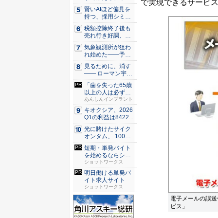
で実現できるサービス
プン...
賢いAIほど偏見を
持つ、採用シミュ
レーシ...
税額控除終了後も
売れ行き好調、米
国ヒート...
気象観測所が狙わ
れ始めた——予測
市場とA...
見るために、消す
—— ローマン宇宙
望遠鏡...
「歯を失った65歳
以上の人は必ずや
って」...
あんしんインプラント
キオクシア、2026
Q1の利益は8422...
光に賭けたサイク
オンタム、 100万
量子...
短期・単発バイト
を始めるならショ
ットワー...
ショットワークス
明日働ける単発バ
イト求人サイト
ショットワークス
電子メールの誤送
ビス」