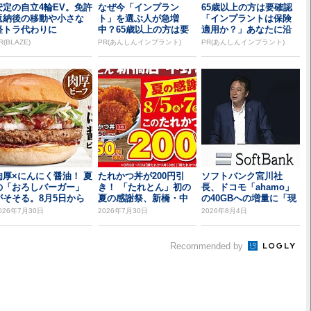
安定の自立4輪EV。免許
なぜ今「インプラン
65歳以上の方は要確認
返納後の移動や小さな
ト」を選ぶ人が急増
「インプラントは保険
軽トラ代わりに
中？65歳以上の方は要
適用か？」あなたに沿
確認。抜けた歯の放置
った治療法や費用を...
R(BLAZE)
PR(あんしんインプラント)
PR(あんしんインプラント)
は...
肉厚×にんにく醤油！ 夏
たれかつ丼が200円引
ソフトバンク宮川社
の「おろしバーガー」
き！ 「たれとん」初の
長、ドコモ「ahamo」
がそそる。8月5日から
夏の感謝祭、新橋・中
の40GBへの増量に「現
野北口で開催
時点では追従し...
026年7月30日
2026年7月30日
2026年8月4日
Recommended by