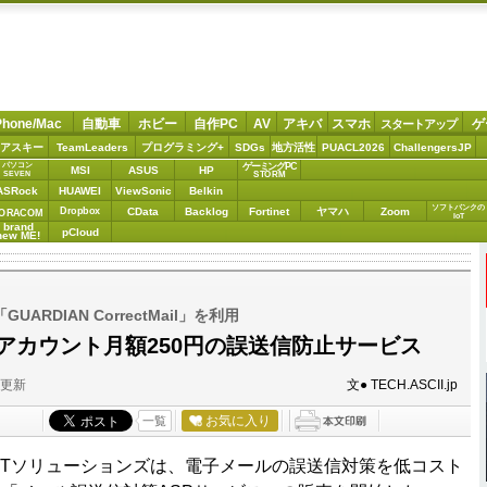
Phone/Mac
自動車
ホビー
自作PC
AV
アキバ
スマホ
ゲ
スタートアップ
アスキー
TeamLeaders
プログラミング+
SDGs
地方活性
PUACL2026
ChallengersJP
パソコン
ゲーミングPC
MSI
ASUS
HP
STORM
SEVEN
ASRock
HUAWEI
ViewSonic
Belkin
ソフトバンクの
Dropbox
CData
Backlog
Fortinet
ヤマハ
Zoom
ORACOM
IoT
brand
pCloud
new ME!
RDIAN CorrectMail」を利用
1アカウント月額250円の誤送信防止サービス
分更新
文● TECH.ASCII.jp
お気に入り
一覧
ITソリューションズは、電子メールの誤送信対策を低コスト