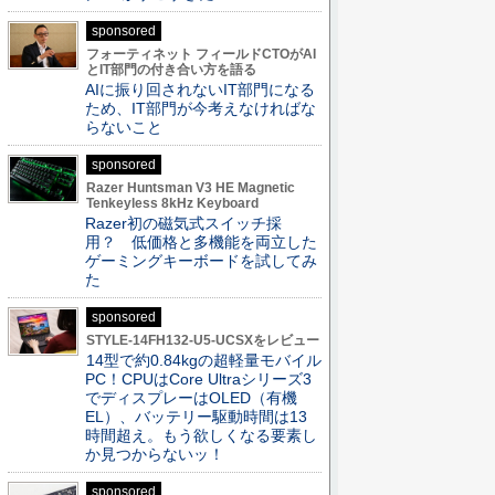
sponsored
フォーティネット フィールドCTOがAI
とIT部門の付き合い方を語る
AIに振り回されないIT部門になる
ため、IT部門が今考えなければな
らないこと
sponsored
Razer Huntsman V3 HE Magnetic
Tenkeyless 8kHz Keyboard
Razer初の磁気式スイッチ採
用？ 低価格と多機能を両立した
ゲーミングキーボードを試してみ
た
sponsored
STYLE-14FH132-U5-UCSXをレビュー
14型で約0.84kgの超軽量モバイル
PC！CPUはCore Ultraシリーズ3
でディスプレーはOLED（有機
EL）、バッテリー駆動時間は13
時間超え。もう欲しくなる要素し
か見つからないッ！
sponsored