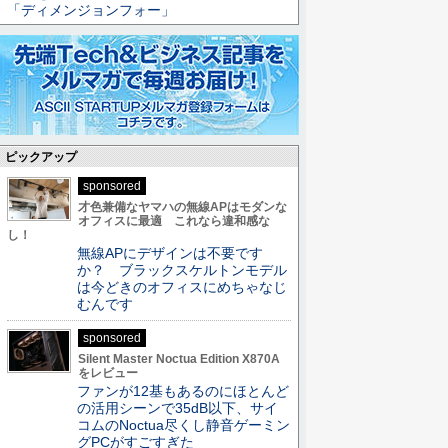
「ディメンジョンフォー」
ピックアップ
sponsored
才色兼備なヤマハの無線APはモダンな
オフィスに最適 これなら違和感な
し！
無線APにデザインは不要です
か？ ブラックスケルトンモデル
は今どきのオフィスにめちゃなじ
むんです
sponsored
Silent Master Noctua Edition X870A
をレビュー
ファンが12基もあるのにほとんど
の活用シーンで35dB以下、サイ
コムのNoctua尽くし静音ゲーミン
グPCがすごすぎた